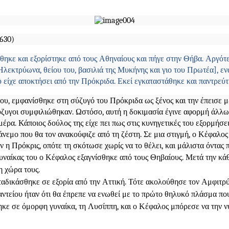
1630)
ρήθηκε και εξορίστηκε από τους Αθηναίους και πήγε στην Θήβα. Αργό
Ηλεκτρύωνα, θείου του, βασιλιά της Μυκήνης και γιο του Πρωτέα], εν
ου είχε αποκτήσει από την Πρόκριδα. Εκεί εγκαταστάθηκε και παντρεύτ
υ, εμφανίσθηκε στη σύζυγό του Πρόκριδα ως ξένος και την έπεισε με
σύζυγοι συμφιλιώθηκαν. Ωστόσο, αυτή η δοκιμασία έγινε αφορμή άλλων
έρα. Κάποιος δούλος της είχε πει πως στις κυνηγετικές του εξορμήσ
νεμο που θα τον ανακούφιζε από τη ζέστη. Σε μια στιγμή, ο Κέφαλο
ν η Πρόκρις, οπότε τη σκότωσε χωρίς να το θέλει, και μάλιστα όντας 
γυναίκας του ο Κέφαλος εξαγνίσθηκε από τους Θηβαίους. Μετά την κά
η χώρα τους.
αταδικάσθηκε σε εξορία από την Αττική. Τότε ακολούθησε τον Αμφι
αντείου ήταν ότι θα έπρεπε να ενωθεί με το πρώτο θηλυκό πλάσμα π
κε σε όμορφη γυναίκα, τη Λυσίππη, και ο Κέφαλος μπόρεσε να την ν