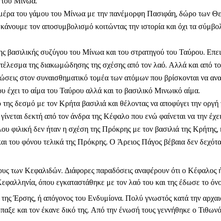
 του Μίνωα.
μέρα του γάμου του Μίνωα με την πανέμορφη Πασιφάη, δώρο των Θεώ
άνουμε τον αποσυμβολισμό κοιτώντας την ιστορία και όχι τα σύμβο
ς βασιλικής συζύγου του Μίνωα και του στρατηγού του Ταύρου. Επει
οτέλεσμα της διακωμώδησης της σχέσης από τον λαό. Αλλά και από το 
πτώσεις στον συναισθηματικό τομέα των ατόμων που βρίσκονται να α
 έχει το αίμα του Ταύρου αλλά και το βασιλικό Μινωικό αίμα.
 της δεσμό με τον Κρήτα βασιλιά και θέλοντας να αποφύγει την οργή
γίνεται δεκτή από τον άνδρα της Κέφαλο που ενώ φαίνεται να την έχε
υ φιλική δεν ήταν η σχέση της Πρόκρης με τον βασιλιά της Κρήτης, 
αι του φόνου τελικά της Πρόκρης. Ο Άρειος Πάγος βέβαια δεν δεχότα
ους των Κεφαλιδών. Διάφορες παραδόσεις αναφέρουν ότι ο Κέφαλος ή
φαλληνία, όπου εγκαταστάθηκε με τον λαό του και της έδωσε το όνο
ι της Έρσης, ή απόγονος του Ενδυμίονα. Πολύ γνωστός κατά την αρχ
αξε και τον έκανε δικό της. Από την ένωσή τους γεννήθηκε ο Τιθωνό