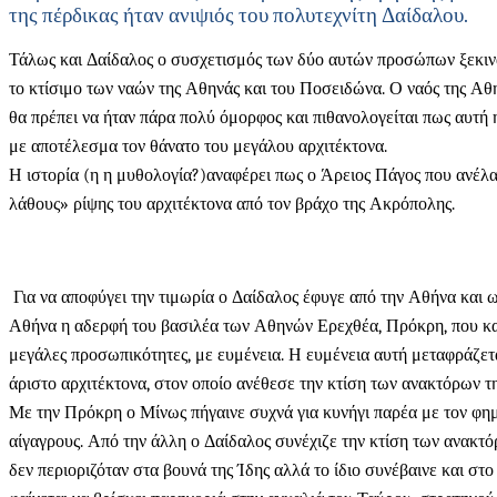
της πέρδικας ήταν ανιψιός του πολυτεχνίτη Δαίδαλου.
Τάλως και Δαίδαλος ο συσχετισμός των δύο αυτών προσώπων ξεκινά 
το κτίσιμο των ναών της Αθηνάς και του Ποσειδώνα. Ο ναός της Αθ
θα πρέπει να ήταν πάρα πολύ όμορφος και πιθανολογείται πως αυτή
με αποτέλεσμα τον θάνατο του μεγάλου αρχιτέκτονα.
Η ιστορία (η η μυθολογία?)αναφέρει πως ο Άρειος Πάγος που ανέλα
λάθους» ρίψης του αρχιτέκτονα από τον βράχο της Ακρόπολης.
Για να αποφύγει την τιμωρία ο Δαίδαλος έφυγε από την Αθήνα και ως
Αθήνα η αδερφή του βασιλέα των Αθηνών Ερεχθέα, Πρόκρη, που κατη
μεγάλες προσωπικότητες, με ευμένεια. Η ευμένεια αυτή μεταφράζετα
άριστο αρχιτέκτονα, στον οποίο ανέθεσε την κτίση των ανακτόρων 
Με την Πρόκρη ο Μίνως πήγαινε συχνά για κυνήγι παρέα με τον φημι
αίγαγρους. Από την άλλη ο Δαίδαλος συνέχιζε την κτίση των ανακ
δεν περιοριζόταν στα βουνά της Ίδης αλλά το ίδιο συνέβαινε και σ