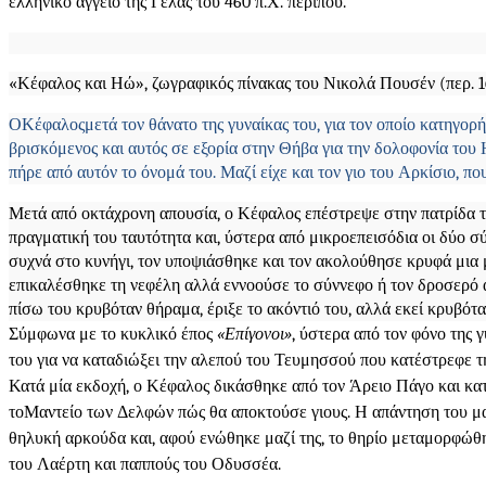
ελληνικό αγγείο της Γέλας του 460 π.Χ. περίπου.
«Κέφαλος και Ηώ», ζωγραφικός πίνακας του
Νικολά Πουσέν
(περ. 
Ο
Κέφαλος
μετά τον θάνατο της γυναίκας του, για τον οποίο κατηγο
βρισκόμενος και αυτός σε εξορία στην Θήβα για την δολοφονία του 
πήρε από αυτόν το όνομά του. Μαζί είχε και τον γιο του Αρκίσιο, π
Μετά από οκτάχρονη απουσία, ο Κέφαλος επέστρεψε στην πατρίδα το
πραγματική του ταυτότητα και, ύστερα από μικροεπεισόδια οι δύο 
συχνά στο κυνήγι, τον υποψιάσθηκε και τον ακολούθησε κρυφά μια μ
επικαλέσθηκε τη νεφέλη αλλά εννοούσε το σύννεφο ή τον δροσερό ά
πίσω του κρυβόταν θήραμα, έριξε το ακόντιό του, αλλά εκεί κρυβότα
Σύμφωνα με το κυκλικό έπος
«Επίγονοι»
, ύστερα από τον φόνο της 
του για να καταδιώξει την αλεπού του Τευμησσού που κατέστρεφε τ
Κατά μία εκδοχή, ο Κέφαλος δικάσθηκε από τον Άρειο Πάγο και κ
το
Μαντείο των Δελφών
πώς θα αποκτούσε γιους. Η απάντηση του μ
θηλυκή αρκούδα και, αφού ενώθηκε μαζί της, το θηρίο μεταμορφώθη
του Λαέρτη και παππούς του Οδυσσέα.