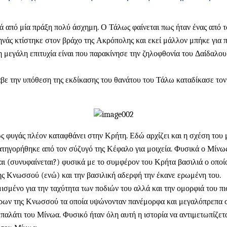
από μία πράξη πολύ άσχημη. Ο Τάλως φαίνεται πως ήταν ένας από το
ηνάς κτίστηκε στον βράχο της Ακρόπολης και εκεί μάλλον μπήκε για π
 η μεγάλη επιτυχία είναι που παρακίνησε την ζηλοφθονία του Δαίδαλ
βε την υπόθεση της εκδίκασης του θανάτου του Τάλω καταδίκασε τον 
 φυγάς πλέον καταφθάνει στην Κρήτη. Εδώ αρχίζει και η σχέση του με
γορήθηκε από τον σύζυγό της Κέφαλο για μοιχεία. Φυσικά ο Μίνως δ
ι (συνυφαίνεται?) φυσικά με το συμφέρον του Κρήτα βασιλιά ο οποίο
της Κνωσσού (ενώ) και την βασιλική αδερφή την έκανε ερωμένη του.
σμένο για την ταχύτητα των ποδιών του αλλά και την ομορφιά του πι
τόρων της Κνωσσού τα οποία υψώνονταν πανέμορφα και μεγαλόπρεπα 
το παλάτι του Μίνωα. Φυσικό ήταν όλη αυτή η ιστορία να αντιμετωπίζ