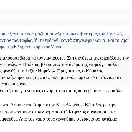
τερα εξεστράτευσε μαζί με τον
Αμφιτρύωνα
[πατέρας του Ηρακλή,
αντίον των
Ταφίων
[ή
Τηλεβόων], κοντά στην
Κεφαλλονιά, και το νησί
ηκε την
Κλυμένη, κόρη του
Μινύα.
 πλούσια δώρα να τον παντρευτεί! Στη συνέχεια της απεκάλυψε την
 δεινών. Η Πρόκρις, βλέποντας τον άνδρα της να φεύγει πολύ
εις φωνάζει τη λέξη «Νεφέλη». Πραγματικά, ο Κέφαλος
ς αντιλήφθηκε κίνηση στο φύλλωμα ενός θάμνου. Νομίζοντας ότι
πιστός σύζυγος.
θαρσή του, για να τους ευχαριστήσει τους παραχώρησε τον σκύλο
τρύωνα. Αφού επεκράτησε στην Κεφαλληνία, ο Κέφαλος ρώτησε
ου θα συναντούσε στον δρόμο του. Ο Κέφαλος συνάντησε μια
υμφευθεί. Από τον γάμο τους γεννήθηκε ο Αρκείσιος, πατέρας