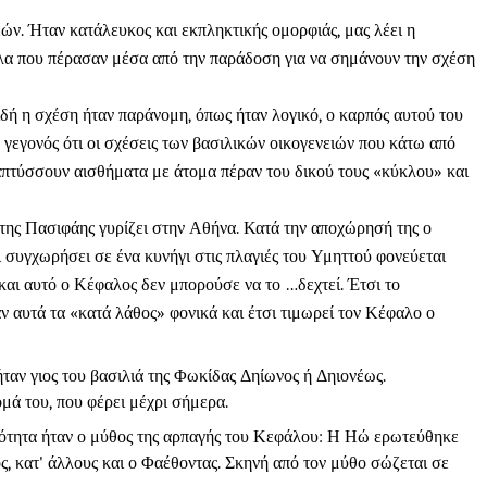
ν. Ήταν κατάλευκος και εκπληκτικής ομορφιάς, μας λέει η
λα που πέρασαν μέσα από την παράδοση για να σημάνουν την σχέση
δή η σχέση ήταν παράνομη, όπως ήταν λογικό, ο καρπός αυτού του
γεγονός ότι οι σχέσεις των βασιλικών οικογενειών που κάτω από
ναπτύσσουν αισθήματα με άτομα πέραν του δικού τους «κύκλου» και
 της Πασιφάης γυρίζει στην Αθήνα. Κατά την αποχώρησή της ο
ι συγχωρήσει σε ένα κυνήγι στις πλαγιές του Υμηττού φονεύεται
και αυτό ο Κέφαλος δεν μπορούσε να το …δεχτεί. Έτσι το
ν αυτά τα «κατά λάθος» φονικά και έτσι τιμωρεί τον Κέφαλο ο
ταν γιος του βασιλιά της Φωκίδας Δηίωνος ή Δηιονέως.
μά του, που φέρει μέχρι σήμερα.
αιότητα ήταν ο μύθος της αρπαγής του Κεφάλου: Η Ηώ ερωτεύθηκε
ς, κατ' άλλους και ο Φαέθοντας. Σκηνή από τον μύθο σώζεται σε