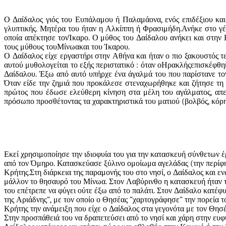
Ο Δαίδαλος γιός του Ευπάλαμου ή Παλαμάονα, ενός επιδέξιου και 
γλυπτικής. Μητέρα του ήταν η Αλκίππη ή Φρασιμήδη.Ανήκε στο γέ
οποία απέκτησε τον
Ίκαρο
. Ο μύθος του Δαίδαλου ανήκει και στην
τους μύθους του
Μίνωα
και του Ίκαρου.
Ο Δαίδαλος είχε εργαστήρι στην Αθήνα και ήταν ο πιο ξακουστός τε
αυτού μυθολογείται το εξής περιστατικό : όταν ο
Ηρακλής
επισκέφθηκ
Δαίδαλου. Έξω από αυτό υπήρχε ένα άγαλμά του που παρίστανε τον
Όταν είδε την ζημιά που προκάλεσε στεναχωρήθηκε και ζήτησε τη 
πρώτος που έδωσε ελεύθερη κίνηση στα μέλη του αγάλματος, απε
πρόσωπο προσθέτοντας τα χαρακτηριστικά του ματιού (βολβός, κόρη,
Εκεί χρησιμοποίησε την ιδιοφυία του για την κατασκευή σύνθετων 
από τον Όμηρο. Κατασκεύασε ξύλινο ομοίωμα αγελάδας (την περίφη
Κρήτης.Στη διάρκεια της παραμονής του στο νησί, ο Δαίδαλος και 
μάλλον το θησαυρό του Μίνωα. Στον Λαβύρινθο η κατασκευή ήταν τ
του επέτρεπε να φύγει ούτε έξω από το παλάτι. Στον Δαίδαλο κατέφ
της Αριάδνης", με τον οποίο ο Θησέας "χαρτογράφησε" την πορεία τ
Κρήτης την ανάμειξη που είχε ο Δαίδαλος στα γεγονότα με τον Θησέ
Στην προσπάθειά του να δραπετεύσει από το νησί και χάρη στην ευφυ