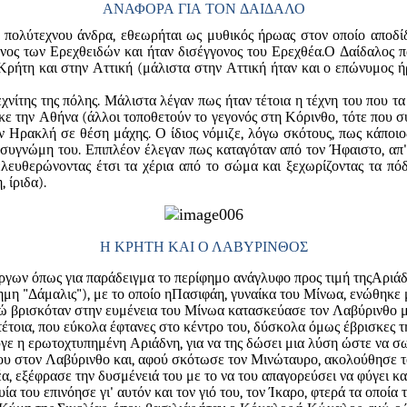
ΑΝΑΦΟΡΑ ΓΙΑ ΤΟΝ ΔΑΙΔΑΛΟ
πολύτεχνου άνδρα, εθεωρήται ως μυθικός ήρωας στον οποίο αποδίδο
νος των Ερεχθειδών και ήταν δισέγγονος του Ερεχθέα.Ο Δαίδαλος 
 Κρήτη και στην Αττική (μάλιστα στην Αττική ήταν και ο επώνυμος 
χνίτης της πόλης. Μάλιστα λέγαν πως ήταν τέτοια η τέχνη του που τα
ε την Αθήνα (άλλοι τοποθετούν το γεγονός στη Κόρινθο, τότε που σ
 Ηρακλή σε θέση μάχης. Ο ίδιος νόμιζε, λόγω σκότους, πως κάποιος
συγνώμη του. Επιπλέον έλεγαν πως καταγόταν από τον Ήφαιστο, απ' 
λευθερώνοντας έτσι τα χέρια από το σώμα και ξεχωρίζοντας τα πόδ
 ίριδα).
Η ΚΡΗΤΗ ΚΑΙ Ο ΛΑΒΥΡΙΝΘΟΣ
έργων όπως για παράδειγμα το περίφημο ανάγλυφο προς τιμή της
Αριάδ
μη "Δάμαλις"), με το οποίο η
Πασιφάη
, γυναίκα του Μίνωα, ενώθηκε 
ενώ βρισκόταν στην ευμένεια του Μίνωα κατασκεύασε τον Λαβύρινθο 
έτοια, που εύκολα έφτανες στο κέντρο του, δύσκολα όμως έβρισκες 
υγε η ερωτοχτυπημένη Αριάδνη, για να της δώσει μια λύση ώστε να σ
ου στον Λαβύρινθο και, αφού σκότωσε τον Μινώταυρο, ακολούθησε το 
α, εξέφρασε την δυσμένειά του με το να του απαγορεύσει να φύγει κα
ία του επινόησε γι' αυτόν και τον γιό του, τον Ίκαρο, φτερά τα οποί