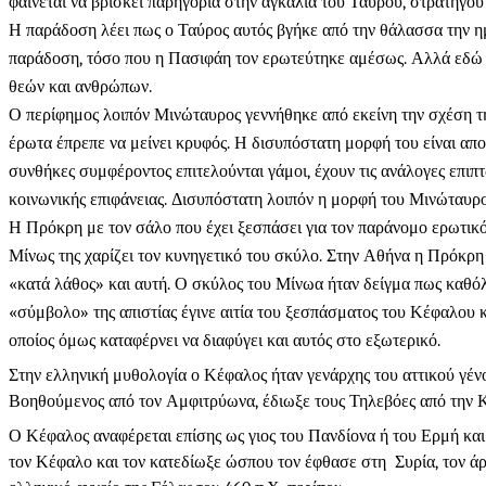
φαίνεται να βρίσκει παρηγοριά στην αγκαλιά του Ταύρου, στρατηγού
Η παράδοση λέει πως ο Ταύρος αυτός βγήκε από την θάλασσα την η
παράδοση, τόσο που η Πασιφάη τον ερωτεύτηκε αμέσως. Αλλά εδώ κ
θεών και ανθρώπων.
Ο περίφημος λοιπόν Μινώταυρος γεννήθηκε από εκείνη την σχέση τη
έρωτα έπρεπε να μείνει κρυφός. Η δισυπόστατη μορφή του είναι απ
συνθήκες συμφέροντος επιτελούνται γάμοι, έχουν τις ανάλογες επι
κοινωνικής επιφάνειας. Δισυπόστατη λοιπόν η μορφή του Μινώταυρου
Η Πρόκρη με τον σάλο που έχει ξεσπάσει για τον παράνομο ερωτικό
Μίνως της χαρίζει τον κυνηγετικό του σκύλο. Στην Αθήνα η Πρόκρη 
«κατά λάθος» και αυτή. Ο σκύλος του Μίνωα ήταν δείγμα πως καθόλο
«σύμβολο» της απιστίας έγινε αιτία του ξεσπάσματος του Κέφαλου κ
οποίος όμως καταφέρνει να διαφύγει και αυτός στο εξωτερικό.
Στην ελληνική μυθολογία ο Κέφαλος ήταν γενάρχης του αττικού γέν
Βοηθούμενος από τον Αμφιτρύωνα, έδιωξε τους Τηλεβόες από την Κε
Ο Κέφαλος αναφέρεται επίσης ως γιος του Πανδίονα ή του Ερμή κα
τον Κέφαλο και τον κατεδίωξε ώσπου τον έφθασε στη Συρία, τον άρπ