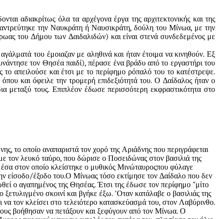
νται αδιακρίτως όλα τα αρχέγονα έργα της αρχιτεκτονικής και της
παντρεύτηκε την Ναυκράτη ή Ναυσικράτη, δούλη του Μίνωα, με την
ήρωας του Δήμου των Δαιδαλιδών) και είναι στενά συνδεδεμένος με
 αγάλματά του έμοιαζαν με αληθινά και ήταν έτοιμα να κινηθούν. Εξ
υνάντησε τον Θησέα παιδί), πέρασε ένα βράδυ από το εργαστήρι του
 το απειλούσε και έτσι με το περίφημο ρόπαλό του το κατέστρεψε.
όπου και όφειλε την τρομερή επιδεξιότητά του. Ο Δαίδαλος ήταν ο
ια μεταξύ τους. Επιπλέον έδωσε περισσότερη εκφραστικότητα στο
νης
, το οποίο αναπαριστά τον χορό της Αριάδνης που περιγράφεται
με τον λευκό ταύρο, που δώρισε ο Ποσειδώνας στον βασιλιά της
μέσα στον οποίο κλείστηκε ο μυθικός
Μινώταυρος
που φύλαγε
την είσοδο/έξοδο του.Ο Μίνωας τόσο εκτίμησε τον Δαίδαλο που δεν
ωθεί ο αγαπημένος της Θησέας. Έτσι της έδωσε τον περίφημο "μίτο
ξετυλιγμένο σκοινί και βγήκε έξω. 'Οταν κατάλαβε ο βασιλιάς της
ι να τον κλείσει στο τελειότερο κατασκεύασμά του, στον Λαβύρινθο.
α τους βοήθησαν να πετάξουν και ξεφύγουν από τον Μίνωα. Ο