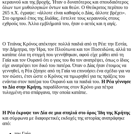
κεραυνού και της βροχής. Ήταν ο δυνατότερος και σπουδαιότερος
όλων των μυθολογικών όντων και θεών. Ο Θεόκριτος περίπου το
265 π.Χ. έγραψε: «άλλοτε είναι καθαρός ο Δίας, άλλοτε βρέχει».
Στο ομηρικό έπος της
Ιλιάδας
, έστελνε τους κεραυνούς στους
εχθρούς του. Άλλα εμβλήματά του, ήταν ο αετός και η
αιγίς
.
Ο Τιτάνας Κρόνος απέκτησε πολλά παιδιά από τη Ρέα: την Εστία,
την Δήμητρα, την Ήρα, τον Πλούτωνα και τον Ποσειδώνα, αλλά τα
κατάπιε όλα τη στιγμή που γεννήθηκαν, αφού είχε μάθει από τη
Γαία και τον Ουρανό ότι ο γιος του θα τον ανατρέψει, όπως ο ίδιος
είχε ανατρέψει τον δικό του πατέρα. Όταν ο Δίας ήταν έτοιμος να
γεννηθεί, η Ρέα ζήτησε από τη Γαία να επινοήσει ένα σχέδιο για να
τον σώσει, έτσι ώστε ο Κρόνος να τιμωρηθεί για τις πράξεις του
ενάντια στον πατέρα του Ουρανό και τα παιδιά του.
Η Ρέα γέννησε
το Δία στην Κρήτη,
παραδίδοντας στον Κρόνο μια πέτρα
τυλιγμένη στα σπάργανα, την οποία κατάπιε.
Η Ρέα έκρυψε τον Δία σε μια σπηλιά στο όρος Ίδη της Κρήτης
και σύμφωνα με διαφορετικές εκδοχές της ιστορίας ανατράφηκε
από:
την Γαία