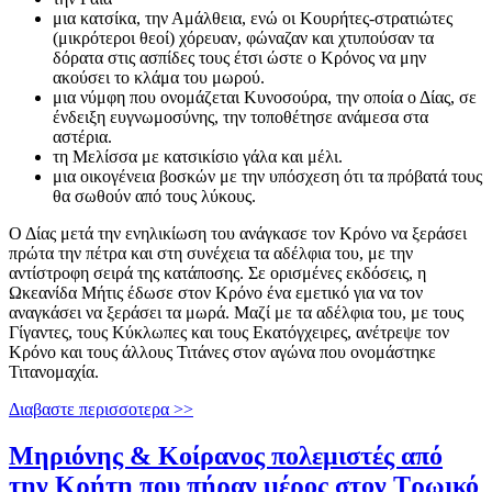
μια κατσίκα, την Αμάλθεια, ενώ οι Κουρήτες-στρατιώτες
(μικρότεροι θεοί) χόρευαν, φώναζαν και χτυπούσαν τα
δόρατα στις ασπίδες τους έτσι ώστε ο Κρόνος να μην
ακούσει το κλάμα του μωρού.
μια νύμφη που ονομάζεται Κυνοσούρα, την οποία ο Δίας, σε
ένδειξη ευγνωμοσύνης, την τοποθέτησε ανάμεσα στα
αστέρια.
τη Μελίσσα με κατσικίσιο γάλα και μέλι.
μια οικογένεια βοσκών με την υπόσχεση ότι τα πρόβατά τους
θα σωθούν από τους λύκους.
Ο Δίας μετά την ενηλικίωση του ανάγκασε τον Κρόνο να ξεράσει
πρώτα την πέτρα και στη συνέχεια τα αδέλφια του, με την
αντίστροφη σειρά της κατάποσης. Σε ορισμένες εκδόσεις, η
Ωκεανίδα Μήτις έδωσε στον Κρόνο ένα εμετικό για να τον
αναγκάσει να ξεράσει τα μωρά. Μαζί με τα αδέλφια του, με τους
Γίγαντες, τους Κύκλωπες και τους Εκατόγχειρες, ανέτρεψε τον
Κρόνο και τους άλλους Τιτάνες στον αγώνα που ονομάστηκε
Τιτανομαχία.
Διαβαστε περισσοτερα >>
Μηριόνης & Κοίρανος πολεμιστές από
την Κρήτη που πήραν μέρος στον Τρωικό