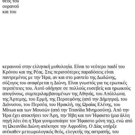
θεός του
ουρανού
και του
κεραυνού στην ελληνική μυθολογία. Είναι το νεότερο παιδί του
Κρόνου και της Ρέας. Στις περισσότερες παραδόσεις είναι
παντρεμένος με την Ήρα, αν και στο μαντείο της Δωδώνης,
σύζυγος του αναφέρεται η Διώνη. Είναι γνωστός για τις ερωτικές
περιπέτειες του. Αυτό οδήγησε σε πολλούς ευσεβείς και ηρωικούς
απογόνους, συμπεριλαμβανομένων της Αθηνάς, του Απόλλωνα,
της Άρτεμης, του Ερμή, της Περσεφόνης (από την Δήμητρα), του
Διόνυσου, του Περσέα, του Ηρακλή, της Ωραίας Ελένης, του
Μίνωα και των Μουσών (από την Τιτανίδα Μνημοσύνη). Από την
Ήρα έχει αποκτήσει τον Άρη, την Ήβη και τον Ήφαιστο (μια άλλη
πηγή λέει ότι η Ήρα γονιμοποίησε τον Ήφαιστο μόνη της), ενώ από
τη Ωκεανίδα Διώνη απέκτησε την Αφροδίτη. Ο Δίας υπήρξε
ανέκαθεν μετεωρολογικός θεός, ελεγκτής της αστραπής, του