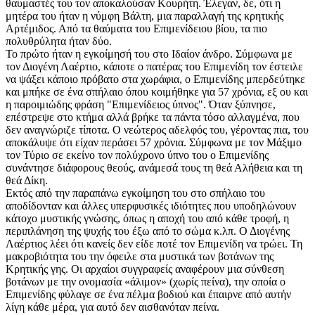
θαυμαστές του τον αποκαλούσαν Κουρήτη. Έλεγαν, δε, ότι η
μητέρα του ήταν η νύμφη Βάλτη, μια παραλλαγή της κρητικής
Αρτέμιδος. Από τα θαύματα του Επιμενίδειου βίου, τα πιο
πολυθρύλητα ήταν δύο.
Το πρώτο ήταν η εγκοίμησή του στο Ιδαίον άνδρο. Σύμφωνα με
τον Διογένη Λαέρτιο, κάποτε ο πατέρας του Επιμενίδη τον έστειλε
να ψάξει κάποιο πρόβατο στα χωράφια, ο Επιμενίδης μπερδεύτηκε
και μπήκε σε ένα σπήλαιο όπου κοιμήθηκε για 57 χρόνια, εξ ου και
η παροιμιώδης φράση "Επιμενίδειος ύπνος". Όταν ξύπνησε,
επέστρεψε στο κτήμα αλλά βρήκε τα πάντα τόσο αλλαγμένα, που
δεν αναγνώριζε τίποτα. Ο νεώτερος αδελφός του, γέροντας πια, του
αποκάλυψε ότι είχαν περάσει 57 χρόνια. Σύμφωνα με τον Μάξιμο
τον Τύριο σε εκείνο τον πολύχρονο ύπνο του ο Επιμενίδης
συνάντησε διάφορους θεούς, ανάμεσά τους τη θεά Αλήθεια και τη
θεά Δίκη.
Εκτός από την παραπάνω εγκοίμηση του στο σπήλαιο του
αποδίδονταν και άλλες υπερφυσικές ιδιότητες που υποδηλώνουν
κάτοχο μυστικής γνώσης, όπως η αποχή του από κάθε τροφή, η
περιπλάνηση της ψυχής του έξω από το σώμα κ.λπ. Ο Διογένης
Λαέρτιος λέει ότι κανείς δεν είδε ποτέ τον Επιμενίδη να τρώει. Τη
μακροβιότητα του την όφειλε στα μυστικά των βοτάνων της
Κρητικής γης. Οι αρχαίοι συγγραφείς αναφέρουν μια σύνθεση
βοτάνων με την ονομασία «άλιμον» (χωρίς πείνα), την οποία ο
Επιμενίδης φύλαγε σε ένα πέλμα βοδιού και έπαιρνε από αυτήν
λίγη κάθε μέρα, για αυτό δεν αισθανόταν πείνα.