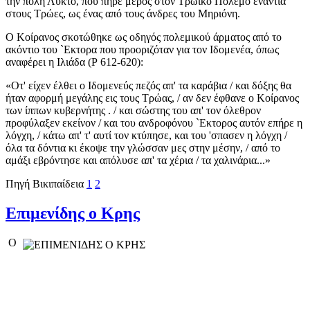
την πόλη Λύκτο, που πήρε μέρος στον Τρωικό Πόλεμο ενάντια
στους Τρώες, ως ένας από τους άνδρες του Μηριόνη.
O Κοίρανος σκοτώθηκε ως οδηγός πολεμικού άρματος από το
ακόντιο του `Εκτορα που προοριζόταν για τον Ιδομενέα, όπως
αναφέρει η Ιλιάδα (Ρ 612-620):
«Οτ' είχεν έλθει ο Ιδομενεύς πεζός απ' τα καράβια / και δόξης θα
ήταν αφορμή μεγάλης εις τους Τρώας, / αν δεν έφθανε ο Κοίρανος
των ίππων κυβερνήτης . / και σώστης του απ' τον όλεθρον
προφύλαξεν εκείνον / και του ανδροφόνου `Εκτορος αυτόν επήρε η
λόγχη, / κάτω απ' τ' αυτί τον κτύπησε, και του 'σπασεν η λόγχη /
όλα τα δόντια κι έκοψε την γλώσσαν μες στην μέσην, / από το
αμάξι εβρόντησε και απόλυσε απ' τα χέρια / τα χαλινάρια...»
Πηγή Βικιπαίδεια
1
2
Επιμενίδης ο Κρης
O