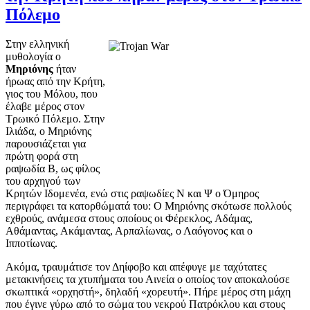
Πόλεμο
Στην ελληνική
μυθολογία ο
Μηριόνης
ήταν
ήρωας από την Κρήτη,
γιος του Μόλου, που
έλαβε μέρος στον
Τρωικό Πόλεμο. Στην
Ιλιάδα, ο Μηριόνης
παρουσιάζεται για
πρώτη φορά στη
ραψωδία Β, ως φίλος
του αρχηγού των
Κρητών Ιδομενέα, ενώ στις ραψωδίες Ν και Ψ ο Όμηρος
περιγράφει τα κατορθώματά του: Ο Μηριόνης σκότωσε πολλούς
εχθρούς, ανάμεσα στους οποίους οι Φέρεκλος, Αδάμας,
Αθάμαντας, Ακάμαντας, Αρπαλίωνας, ο Λαόγονος και ο
Ιπποτίωνας.
Ακόμα, τραυμάτισε τον Δηίφοβο και απέφυγε με ταχύτατες
μετακινήσεις τα χτυπήματα του Αινεία ο οποίος τον αποκαλούσε
σκωπτικά «ορχηστή», δηλαδή «χορευτή». Πήρε μέρος στη μάχη
που έγινε γύρω από το σώμα του νεκρού Πατρόκλου και στους