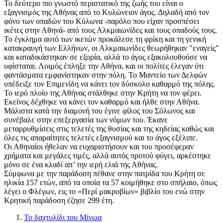
Το δεύτερο πιο γνωστό περιστατικό της ζωής του είναι ο
εξαγνισμός της Αθήνας από το Κυλώνειον άγος. Δηλαδή από τον
φόνο των οπαδών του Κύλωνα -παρόλο που είχαν προσπέσει
ικέτες στην Αθηνά- από τους Αλκμαιωνίδες και τους οπαδούς τους.
Το έγκλημα αυτό των ικετών προκάλεσε τη φρίκη και τη γενική
κατακραυγή των Ελλήνων, οι Αλκμαιωνίδες θεωρήθηκαν "εναγείς"
και καταδικάστηκαν σε εξορία, αλλά το άγος εξακολουθούσε να
υφίσταται. Λοιμός έπληξε την Αθήνα, και οι πολίτες έλεγαν ότι
φαντάσματα εμφανίστηκαν στην πόλη. Το Μαντείο των Δελφών
υπέδειξε τον Επιμενίδη να κάνει τον δύσκολο καθαρμό της πόλης.
Το ιερό πλοίο της Αθήνας στάλθηκε στην Κρήτη να τον φέρει.
Εκείνος δέχθηκε να κάνει τον καθαρμό και ήλθε στην Αθήνα.
Μάλιστα κατά την διαμονή του έγινε φίλος του Σόλωνος και
συνέβαλε στην επεξεργασία των νόμων του. Έκανε
μεταρρυθμίσεις στις τελετές της θυσίας και της κηδείας καθώς και
όλες τις απαραίτητες τελετές εξαγνισμού και το άγος εξέλιπε.
Οι Αθηναίοι ήθελαν να ευχαριστήσουν και του προσέφεραν
χρήματα και μεγάλες τιμές, αλλά αυτός προτού φύγει, αρκέστηκε
μόνο σε ένα κλαδί απ’ την ιερή ελιά της Αθήνας.
Σύμφωνα με την παράδοση πέθανε στην πατρίδα του Κρήτη σε
ηλικία 157 ετών, από τα οποία τα 57 κοιμήθηκε στο σπήλαιο, όπως
λέγει ο Φλέγων, εις το «Περί μακροβίων» βιβλίο του ενώ στην
Κρητική παράδοση έζησε 299 έτη.
Το δαχτυλίδι του Μίνωα