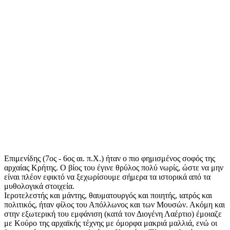
Επιμενίδης
(7ος - 6ος αι. π.Χ.)
ήταν ο πιο φημισμένος σοφός της
αρχαίας Κρήτης. Ο βίος του έγινε θρύλος πολύ νωρίς, ώστε να μην
είναι πλέον εφικτό να ξεχωρίσουμε σήμερα τα ιστορικά από τα
μυθολογικά στοιχεία.
Ιεροτελεστής και μάντης, θαυματουργός και ποιητής, ιατρός και
πολιτικός, ήταν φίλος του Απόλλωνος και των Μουσών. Ακόμη και
στην εξωτερική του εμφάνιση (κατά τον Διογένη Λαέρτιο) έμοιαζε
με Κούρο της αρχαϊκής τέχνης με όμορφα μακριά μαλλιά, ενώ οι