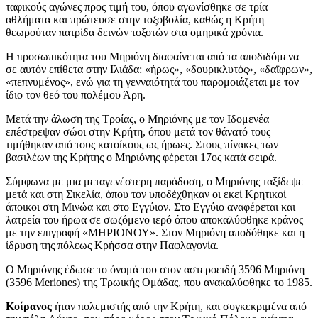
ταφικούς αγώνες προς τιμή του, όπου αγωνίσθηκε σε τρία
αθλήματα και πρώτευσε στην τοξοβολία, καθώς η Κρήτη
θεωρούταν πατρίδα δεινών τοξοτών στα ομηρικά χρόνια.
Η προσωπικότητα του Μηριόνη διαφαίνεται από τα αποδιδόμενα
σε αυτόν επίθετα στην Ιλιάδα: «ήρως», «δουρικλυτός», «δαΐφρων»,
«πεπνυμένος», ενώ για τη γενναιότητά του παρομοιάζεται με τον
ίδιο τον θεό του πολέμου Άρη.
Μετά την άλωση της Τροίας, ο Μηριόνης με τον Ιδομενέα
επέστρεψαν σώοι στην Κρήτη, όπου μετά τον θάνατό τους
τιμήθηκαν από τους κατοίκους ως ήρωες. Στους πίνακες των
βασιλέων της Κρήτης ο Μηριόνης φέρεται 17ος κατά σειρά.
Σύμφωνα με μια μεταγενέστερη παράδοση, ο Μηριόνης ταξίδεψε
μετά και στη Σικελία, όπου τον υποδέχθηκαν οι εκεί Κρητικοί
άποικοι στη Μινώα και στο Εγγύιον. Στο Εγγύιο αναφέρεται και
λατρεία του ήρωα σε σωζόμενο ιερό όπου αποκαλύφθηκε κράνος
με την επιγραφή «ΜΗΡΙΟΝΟΥ». Στον Μηριόνη αποδόθηκε και η
ίδρυση της πόλεως Κρήσσα στην Παφλαγονία.
Ο Μηριόνης έδωσε το όνομά του στον αστεροειδή 3596 Μηριόνη
(3596 Meriones) της Τρωικής Ομάδας, που ανακαλύφθηκε το 1985.
Κοίρανος
ήταν πολεμιστής από την Κρήτη, και συγκεκριμένα από