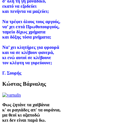
σ
’
όλη τη γη μοναδικό,
εκατό να εξοδεύει
και πενήντα να μαζεύει;
Να τρέφει όλους τους αργούς,
να’
χει επτά Πρωθυπουργούς,
ταμείο δίχως χρήματα
και δόξης τόσα μνήματα;
Να’
χει κλητήρες για φρουρά
και να σε κλέβουν φανερά,
κι ενώ αυτοί σε κλέβουνε
τον κλέφτη να γυρεύουνε;
Γ. Σουρής
Κώστας Βάρναλης
Φως ζητάνε τα χαϊβάνια
κ' οι ραγιάδες απ' τα ουράνια,
μα θεοί κι οξαποδώ
κει δεν είναι παρά δω.