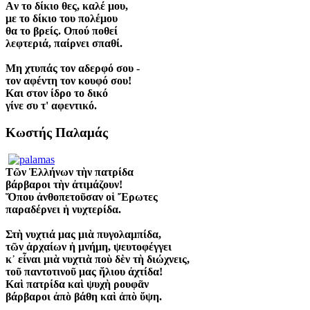
Aν το δίκιο θες, καλέ μου,
με το δίκιο του πολέμου
θα το βρείς. Oπού ποθεί
λεφτεριά, παίρνει σπαθί.
Mη χτυπάς τον αδερφό σου -
τον αφέντη τον κουφό σου!
Kαι στον ίδρο το δικό
γίνε συ τ' αφεντικό.
Κωστής Παλαμάς
Τῶν Ἑλλήνων τὴν πατρίδα
βάρβαροι τὴν ἀτιμάζουν!
Ὅπου ἀνθοπετοῦσαν οἱ Ἔρωτες
παραδέρνει ἡ νυχτερίδα.
Στὴ νυχτιά μας μιὰ πυγολαμπίδα,
τῶν ἀρχαίων ἡ μνήμη, ψευτοφέγγει
κ᾿ εἶναι μιὰ νυχτιὰ ποὺ δὲν τὴ διώχνεις,
τοῦ παντοτινοῦ μας ἥλιου ἀχτίδα!
Καὶ πατρίδα καὶ ψυχὴ ρουφᾶν
βάρβαροι ἀπὸ βάθη καὶ ἀπὸ ὕψη.