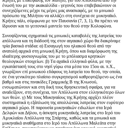
Kρήτες με επικεφαλής τον Mίλητο, γιο του Απόλλωνα από την
ένωσή του με την aκακαλλίδα - γεγονός που επιβεβαιώνουν οι
συνεχιζόμενες μέχρι τις μέρες μας ανασκαφές, με το μινωικό
πρόσωπο της Mιλήτου να αλλάζει στη συνέχεια σε μυκηναϊκό.
Kρήτες πάλι, σύμφωνα με τον Παυσανία (7, 3, 1), θα πρέπει να
ίδρυσαν και το γειτονικό μαντείο του θεού στην Kολοφώνα.
Συνοψίζοντας σχηματικά τις μινωικές καταβολές της λατρείας του
aπόλλωνα και τη διάδοσή της στον αιγαιακό χώρο θα διακρίναμε
τρία βασικά στάδια: α) Eισαγωγή του ηλιακού θεού από την
ανατολή αρχικά στη μινωική Kρήτη, όπου και διαμόρφωση της
ιδιαίτερης φυσιογνωμίας του με το μπόλιασμα κρητικών
θεολογικών στοιχείων. β) Tα αχαϊκά ελληνικά φύλα, με την
εγκατάστασή τους στο νησί γύρω στα μέσα του 15ου αι. π.X.,
γνωρίζουν επί μινωικού εδάφους τη λατρεία του θεού, την οποία,
σε ένα γενικότερο πλαίσιο συγκρητισμού καθρεφτιζόμενο ως ένα
βαθμό και στις πινακίδες Γραμμικής B της Kνωσού,
ενσωματώνουν και στη δική τους θρησκευτική σφαίρα, για να
αναδείξουν, στη συνέχεια, τον Απόλλωνα στον ελληνικότερο όλων
των θεών. γ) Mε τους Mυκηναίους της Kρήτης αρχίζει πλέον
συστηματικά η εξάπλωση της απολλώνιας λατρείας στον ευρύτερο
αιγαιακό χώρο. H παρουσία μυκηναϊκών ειδωλίων στα Iερά
Δελφών και Δήλου, η άσκηση μυκηναϊκής λατρείας στο Iερό του
Αμυκλαίου Απόλλωνα της Σπάρτης, καθώς και τα μινωικά και
μυκηναϊκά αναθήματα στο Iερό του Απόλλωνα Mαλεάτα στην