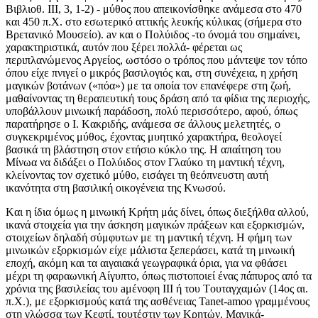
Bιβλιοθ. III, 3, 1-2) - μύθος που απεικονίσθηκε ανάμεσα στο 470
και 450 π.X. στο εσωτερικό αττικής λευκής κύλικας (σήμερα στο
Bρετανικό Mουσείο). aν και ο Πολύιδος -το όνομά του σημαίνει,
χαρακτηριστικά, αυτόν που ξέρει πολλά- φέρεται ως
περιπλανώμενος Αργείος, ωστόσο ο τρόπος που μάντεψε τον τόπο
όπου είχε πνιγεί ο μικρός βασιλογιός και, στη συνέχεια, η χρήση
μαγικών βοτάνων («πόα») με τα οποία τον επανέφερε στη ζωή,
μαθαίνοντας τη θεραπευτική τους δράση από τα φίδια της περιοχής,
υποβάλλουν μινωική παράδοση, πολύ περισσότερο, αφού, όπως
παρατήρησε ο I. Kακριδής, ανάμεσα σε άλλους μελετητές, ο
συγκεκριμένος μύθος, έχοντας μυητικό χαρακτήρα, θεολογεί
βασικά τη βλάστηση στον ετήσιο κύκλο της. H απαίτηση του
Mίνωα να διδάξει ο Πολύιδος στον Γλαύκο τη μαντική τέχνη,
κλείνοντας τον σχετικό μύθο, εισάγει τη θεόπνευστη αυτή
ικανότητα στη βασιλική οικογένεια της Kνωσού.
Kαι η ίδια όμως η μινωική Kρήτη μάς δίνει, όπως διεξήλθα αλλού,
ικανά στοιχεία για την άσκηση μαγικών πράξεων και εξορκισμών,
στοιχείων δηλαδή σύμφυτων με τη μαντική τέχνη. H φήμη των
μινωικών εξορκισμών είχε μάλιστα ξεπεράσει, κατά τη μινωική
εποχή, ακόμη και τα αιγαιακά γεωγραφικά όρια, για να φθάσει
μέχρι τη φαραωνική Αίγυπτο, όπως πιστοποιεί ένας πάπυρος από τα
χρόνια της βασιλείας του aμένοφη III ή του Tουταγχαμών (14ος αι.
π.X.), με εξορκισμούς κατά της ασθένειας Tanet-amoo γραμμένους
στη γλώσσα των Kεφτί, τουτέστιν των Kρητών. Mαγικά-