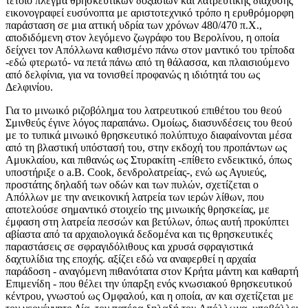
τέτοιο πλέγμα θρησκευτικών δοξασιών και λατρευτικής διάχυσης
εικονογραφεί ευσύνοπτα με αριστοτεχνικό τρόπο η ερυθρόμορφη
παράσταση σε μια αττική υδρία των χρόνων 480/470 π.X.,
αποδιδόμενη στον λεγόμενο ζωγράφο του Βερολίνου, η οποία
δείχνει τον Απόλλωνα καθισμένο πάνω στον μαντικό του τρίποδα
-εδώ φτερωτό- να πετά πάνω από τη θάλασσα, και πλαισιούμενο
από δελφίνια, για να τονισθεί προφανώς η ιδιότητά του ως
Δελφινίου.
Για το μινωικό ριζοβόλημα του λατρευτικού επιθέτου του θεού
Σμινθεύς έγινε λόγος παραπάνω. Oμοίως, διασυνδέσεις του θεού
με το τυπικά μινωικό θρησκευτικό πολύπτυχο διαφαίνονται μέσα
από τη βλαστική υπόστασή του, στην εκδοχή του προπάντων ως
Αμυκλαίου, και πιθανώς ως Στυρακίτη -επίθετο ενδεικτικό, όπως
υποστήριξε ο a.B. Cook, δενδρολατρείας-, ενώ ως Αγυιεύς,
προστάτης δηλαδή των οδών και των πυλών, σχετίζεται ο
Απόλλων με την ανεικονική λατρεία των ιερών λίθων, που
αποτελούσε σημαντικό στοιχείο της μινωικής θρησκείας, με
έμφαση στη λατρεία πεσσών και βετύλων, όπως αυτή προκύπτει
αβίαστα από τα αρχαιολογικά δεδομένα και τις θρησκευτικές
παραστάσεις σε σφραγιδόλιθους και χρυσά σφραγιστικά
δαχτυλίδια της εποχής. αξίζει εδώ να αναφερθεί η αρχαία
παράδοση - αναγόμενη πιθανότατα στον Kρήτα μάντη και καθαρτή
Eπιμενίδη - που θέλει την ύπαρξη ενός κνωσιακού θρησκευτικού
κέντρου, γνωστού ως Oμφαλού, και η οποία, αν και σχετίζεται με