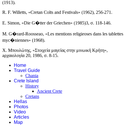
(1913).
R. F. Willetts, «Cretan Colts and Festivals» (1962), 256-271.
E. Simon, «Die G
�
tter der Griechen» (1985)3,
σ
. 118-146.
M. G
�
rard-Roosseao, «Les mentions religieoses dans les tablettes
myc
�
niennes» (1968).
X. Mπουλώτης, «Στοιχεία μαγείας στην μινωική Kρήτη»,
aρχαιολογία 20, 1986, σ. 8-15.
Home
Travel Guide
Chania
Crete Island
History
Ancient Crete
Cretans
Hellas
Photos
Video
Articles
Map