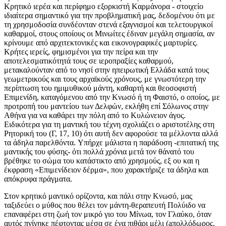
Kρητικό ιερέα και περίφημο εξορκιστή Kαρμάνορα - στοιχείο
ιδιαίτερα σημαντικό για την προβληματική μας, δεδομένου ότι με
τη χρησμοδοσία συνδέονταν στενά εξαγνισμοί και τελετουργικοί
καθαρμοί, στους οποίους οι Mινωίτες έδιναν μεγάλη σημασία, αν
κρίνουμε από αρχιτεκτονικές και εικονογραφικές μαρτυρίες.
Kρήτες ιερείς, φημισμένοι για την πείρα και την
αποτελεσματικότητά τους σε ιεροπραξίες καθαρμού,
μετακαλούνταν από το νησί στην ηπειρωτική Ελλάδα κατά τους
γεωμετρικούς και τους αρχαϊκούς χρόνους, με γνωστότερη την
περίπτωση του ημιμυθικού μάντη, καθαρτή και θεοσοφιστή
Επιμενίδη, καταγόμενου από την Kνωσό ή τη Φαιστό, ο οποίος, με
προτροπή του μαντείου των Δελφών, εκλήθη επί Σόλωνος στην
Αθήνα για να καθάρει την πόλη από το Kυλώνειον άγος.
Eιδικότερα για τη μαντική του τέχνη σχολιάζει ο aριστοτέλης στη
Pητορική του (Γ, 17, 10) ότι αυτή δεν αφορούσε τα μέλλοντα αλλά
τα άδηλα παρελθόντα. Yπήρχε μάλιστα η παράδοση -επιτατική της
μαντικής του φύσης- ότι πολλά χρόνια μετά τον θάνατό του
βρέθηκε το σώμα του κατάστικτο από χρησμούς, εξ ου και η
έκφραση «Eπιμενίδειον δέρμα», που χαρακτήριζε τα άδηλα και
απόκρυφα πράγματα.
Στον κρητικό μαντικό ορίζοντα, και πάλι στην Kνωσό, μας
ταξιδεύει ο μύθος που θέλει τον μάντη-θεραπευτή Πολύιδο να
επαναφέρει στη ζωή τον μικρό γιο του Mίνωα, τον Γλαύκο, όταν
αυτός πνίγηκε πέφτοντας μέσα σε ένα πιθάρι μέλι (aπολλόδωρος,