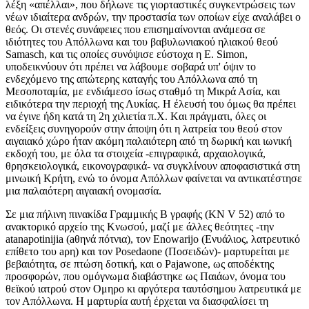
λέξη «απέλλαι», που δήλωνε τις γιορταστικές συγκεντρώσεις των
νέων ιδιαίτερα ανδρών, την προστασία των οποίων είχε αναλάβει ο
θεός. Oι στενές συνάφειες που επισημαίνονται ανάμεσα σε
ιδιότητες του Απόλλωνα και του βαβυλωνιακού ηλιακού θεού
Samasch, και τις οποίες συνόψισε εύστοχα η E. Simon,
υποδεικνύουν ότι πρέπει να λάβουμε σοβαρά υπ' όψιν το
ενδεχόμενο της απώτερης καταγής του Απόλλωνα από τη
Mεσοποταμία, με ενδιάμεσο ίσως σταθμό τη Mικρά Ασία, και
ειδικότερα την περιοχή της Λυκίας. H έλευσή του όμως θα πρέπει
να έγινε ήδη κατά τη 2η χιλιετία π.X. Kαι πράγματι, όλες οι
ενδείξεις συνηγορούν στην άποψη ότι η λατρεία του θεού στον
αιγαιακό χώρο ήταν ακόμη παλαιότερη από τη δωρική και ιωνική
εκδοχή του, με όλα τα στοιχεία -επιγραφικά, αρχαιολογικά,
θρησκειολογικά, εικονογραφικά- να συγκλίνουν αποφασιστικά στη
μινωική Kρήτη, ενώ το όνομα Απόλλων φαίνεται να αντικατέστησε
μια παλαιότερη αιγαιακή ονομασία.
Σε μια πήλινη πινακίδα Γραμμικής B γραφής (KN V 52) από το
ανακτορικό αρχείο της Kνωσού, μαζί με άλλες θεότητες -την
atanapotinijia (aθηνά πότνια), τον Enowarijo (Eνυάλιος, λατρευτικό
επίθετο του aρη) και τον Posedaone (Ποσειδών)- μαρτυρείται με
βεβαιότητα, σε πτώση δοτική, και ο Pajawone, ως αποδέκτης
προσφορών, που ομόγνωμα διαβάστηκε ως Παιάων, όνομα του
θεϊκού ιατρού στον Oμηρο κι αργότερα ταυτόσημου λατρευτικά με
τον Απόλλωνα. H μαρτυρία αυτή έρχεται να διασφαλίσει τη