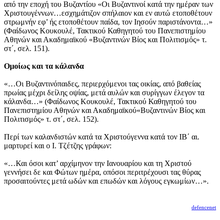
από την εποχή του Βυζαντίου «Οι Βυζαντινοί κατά την ημέραν των
Χριστουγέννων…εσχημάτιζον σπήλαιον και εν αυτώ ετοποθέτουν
στρωμνήν εφ’ ής ετοποθέτουν παίδα, τον Ιησούν παριστάνοντα…»
(Φαίδωνος Κουκουλέ, Τακτικού Καθηγητού του Πανεπιστημίου
Αθηνών και Ακαδημαϊκού «Βυζαντινών Βίος και Πολιτισμός» τ.
στ΄, σελ. 151).
Ομοίως και τα κάλανδα
«…Οι Βυζαντινόπαιδες, περιερχόμενοι τας οικίας, από βαθείας
πρωίας μέχρι δείλης οψίας, μετά αυλών και συρίγγων έλεγον τα
κάλανδα…» (Φαίδωνος Κουκουλέ, Τακτικού Καθηγητού του
Πανεπιστημίου Αθηνών και Ακαδημαϊκού«Βυζαντινών Βίος και
Πολιτισμός» τ. στ΄, σελ. 152).
Περί των καλανδιστών κατά τα Χριστούγεννα κατά τον ΙΒ΄ αι.
μαρτυρεί και ο Ι. Τζέτζης γράφων:
«…Και όσοι κατ’ αρχίμηνον την Ιανουαρίου και τη Χριστού
γεννήσει δε και Φώτων ημέρα, οπόσοι περιτρέχουσι τας θύρας
προσαιτούντες μετά ωδών και επωδών και λόγους εγκωμίων…».
defencenet