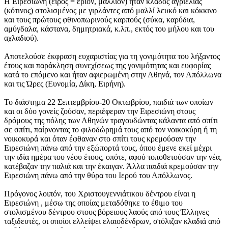
Η Ειρεσιώνη (είρος = έριον, μαλλίον) ήταν κλάδος αγριελιάς
(κότινος) στολισμένος με γιρλάντες από μαλλί λευκό και κόκκινο
και τους πρώτους φθινοπωρινούς καρπούς (σύκα, καρύδια,
αμύγδαλα, κάστανα, δημητριακά, κ.λπ., εκτός του μήλου και του
αχλαδιού).
Αποτελούσε έκφραση ευχαριστίας για τη γονιμότητα του λήξαντος
έτους και παράκληση συνεχίσεως της γονιμότητας και ευφορίας
κατά το επόμενο και ήταν αφιερωμένη στην Αθηνά, τον Απόλλωνα
και τις Ώρες (Ευνομία, Δίκη, Ειρήνη).
Το διάστημα 22 Σεπτεμβρίου-20 Οκτωβρίου, παιδιά των οποίων
και οι δύο γονείς ζούσαν, περιέφεραν την Ειρεσιώνη στους
δρόμους της πόλης των Αθηνών τραγουδώντας κάλαντα από σπίτι
σε σπίτι, παίρνοντας το φιλοδώρημά τους από τον νοικοκύρη ή τη
νοικοκυρά και όταν έφθαναν στο σπίτι τους κρεμούσαν την
Ειρεσιώνη πάνω από την εξώπορτά τους, όπου έμενε εκεί μέχρι
την ιδία ημέρα του νέου έτους, οπότε, αφού τοποθετούσαν την νέα,
κατέβαζαν την παλιά και την έκαιγαν. Άλλα παιδιά κρεμούσαν την
Ειρεσιώνη πάνω από την θύρα του Ιερού του Απόλλωνος.
Πρόγονος λοιπόν, του Χριστουγεννιάτικου δέντρου είναι η
Ειρεσιώνη , μέσω της οποίας μεταδόθηκε το έθιμο του
στολισμένου δέντρου στους βόρειους λαούς από τους Έλληνες
ταξιδευτές, οι οποίοι ελλείψει ελαιοδένδρων, στόλιζαν κλαδιά από