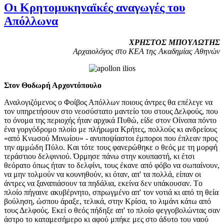
Oι Kρητομυκηναϊκές αναγωγές του
Απόλλωνα
XPHΣTOΣ MΠOYΛΩTHΣ
Αρχαιολόγος στο KEΑ της Ακαδημίας Αθηνών
Στον Θοδωρή Αρχοντόπουλο
Αναλογιζόμενος ο Φοίβος Απόλλων ποιους άντρες θα επέλεγε να
τον υπηρετήσουν στο νεοσύστατο μαντείο του στους Δελφούς, που
το όνομα της περιοχής ήταν αρχικά Πυθώ, είδε στον Οίνοπα πόντο
ένα γοργόδρομο πλοίο με πλήρωμα Kρήτες, πολλούς κι ανδρείους
«από Kνωσού Mινωίου» - ανυποψίαστοι έμποροι που έπλεαν προς
την αμμώδη Πύλο. Kαι τότε τους φανερώθηκε ο θεός με τη μορφή
τεράστιου δελφινιού. Όρμησε πάνω στην κουπαστή, κι έτσι
θεόρατο όπως ήταν το δελφίνι, τους έκανε από φόβο να σωπαίνουν,
να μην τολμούν να κουνηθούν, κι όταν, απ' τα πολλά, είπαν οι
άντρες να ξαναπιάσουν τα πηδάλια, εκείνα δεν υπάκουσαν. Tο
πλοίο πήγαινε ακυβέρνητο, σπρωγμένο απ' τον νοτιά κι από τη θεία
βούληση, ώσπου άραξε, τελικά, στην Kρίσα, το λιμάνι κάτω από
τους Δελφούς. Eκεί ο θεός πήδηξε απ' το πλοίο φεγγοβολώντας σαν
άστρο το καταμεσήμερο κι αφού μπήκε μες στο άδυτο του ναού