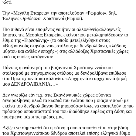
κλπ).
Την «Μεγάλη Εταιρεία» την αποτελούσαν «Ρωμαίοι», δηλ.
Έλληνες Ορθόδοξοι Χριστιανοί (Ρωμιοί).
Πιο πιθανό είναι επομένως να ήταν οι αλλοεθνείς/αλλογενείς
Ιππότες της Μεσαίας Εταιρείας εκείνοι που μεταλαμπάδευσαν το
έθιμο της «Ειρεσιώνης» (το οποίο μετεξελίχθηκε στους
«Βυζαντινούς στηνόμενους στύλους με δενδρολίβανα, κλάδους
μύρτου και ανθέων εποχής») στις αλλόδοξες Χριστιανικές χώρες
από τις οποίες κατάγονταν.
Πάντως η ανάμνηση του βυζαντινού Χριστουγεννιάτικου
στολισμού με στηνόμενους στύλους με δενδρολίβανα επιβίωσε
στα Πρωτοχρονιάτικα κάλανδα: «Αρχιμηνιά κι αρχιχρονιά ψηλή
μου ΔΕΝΔΡΟΛΙΒΑΝΙΑ…»
Δεν γνωρίζω εάν π.χ. στις Σκανδιναυικές χώρες φύονται
δενδρολίβανα, αλλά τα κλαδιά του ελάτου που μοιάζουν πολύ με
εκείνα του δενδρολίβανου θα μπορούσαν ίσως να αποτελούν το πιο
πρόσφορο υποκατάστατό του που διαδόθηκε ευρέως στη Δύση και
παρέμεινε μέχρι τις ημέρες μας.
Αξίζει να σημειωθεί ότι η φάτνη η οποία τοποθετείται στην βάση
του Χριστουγεννιάτικου δένδρου αποτελεί επίσης ελληνικό έθιμο