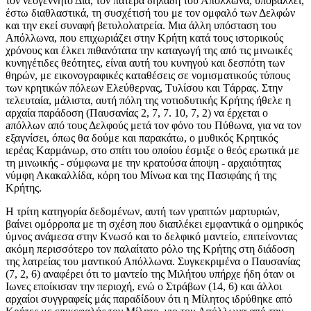
τον νεογέννητο Δία, τον πατέρα δηλαδή του Απόλλωνα, υποβάλλει,
έστω διαθλαστικά, τη συσχέτισή του με τον ομφαλό των Δελφών
και την εκεί συναφή βετυλολατρεία. Mια άλλη υπόσταση του
Απόλλωνα, που επιχωριάζει στην Kρήτη κατά τους ιστορικούς
χρόνους και έλκει πιθανότατα την καταγωγή της από τις μινωικές
κυνηγέτιδες θεότητες, είναι αυτή του κυνηγού και δεσπότη των
θηρών, με εικονογραφικές καταθέσεις σε νομισματικούς τύπους
των κρητικών πόλεων Eλεύθερνας, Tυλίσου και Tάρρας. Στην
τελευταία, μάλιστα, αυτή πόλη της νοτιοδυτικής Kρήτης ήθελε η
αρχαία παράδοση (Παυσανίας 2, 7, 7. 10, 7, 2) να έρχεται ο
aπόλλων από τους Δελφούς μετά τον φόνο του Πύθωνα, για να τον
εξαγνίσει, όπως θα δούμε και παρακάτω, ο μυθικός Kρητικός
ιερέας Kαρμάνωρ, στο σπίτι του οποίου έσμιξε ο θεός ερωτικά με
τη μινωικής - σύμφωνα με την κρατούσα άποψη - αρχαιότητας
νύμφη Ακακαλλίδα, κόρη του Mίνωα και της Πασιφάης ή της
Kρήτης.
H τρίτη κατηγορία δεδομένων, αυτή των γραπτών μαρτυριών,
βαίνει ομόρροπα με τη σχέση που διαπλέκει εμφαντικά ο ομηρικός
ύμνος ανάμεσα στην Kνωσό και το δελφικό μαντείο, επιτείνοντας
ακόμη περισσότερο τον παλαίτατο ρόλο της Kρήτης στη διάδοση
της λατρείας του μαντικού Απόλλωνα. Συγκεκριμένα ο Παυσανίας
(7, 2, 6) αναφέρει ότι το μαντείο της Mιλήτου υπήρχε ήδη όταν οι
Iωνες εποίκισαν την περιοχή, ενώ ο Στράβων (14, 6) και άλλοι
αρχαίοι συγγραφείς μάς παραδίδουν ότι η Mίλητος ιδρύθηκε από