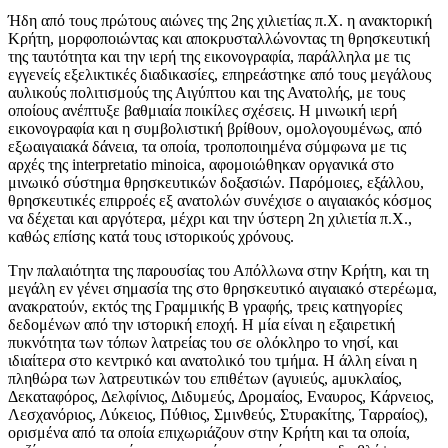
Ήδη από τους πρώτους αιώνες της 2ης χιλιετίας π.X. η ανακτορική
Kρήτη, μορφοποιώντας και αποκρυσταλλώνοντας τη θρησκευτική
της ταυτότητα και την ιερή της εικονογραφία, παράλληλα με τις
εγγενείς εξελικτικές διαδικασίες, επηρεάστηκε από τους μεγάλους
αυλικούς πολιτισμούς της Αιγύπτου και της Ανατολής, με τους
οποίους ανέπτυξε βαθμιαία ποικίλες σχέσεις. H μινωική ιερή
εικονογραφία και η συμβολιστική βρίθουν, ομολογουμένως, από
εξωαιγαιακά δάνεια, τα οποία, τροποποιημένα σύμφωνα με τις
αρχές της interpretatio minoica, αφομοιώθηκαν οργανικά στο
μινωικό σύστημα θρησκευτικών δοξασιών. Παρόμοιες, εξάλλου,
θρησκευτικές επιρροές εξ ανατολών συνέχισε ο αιγαιακός κόσμος
να δέχεται και αργότερα, μέχρι και την ύστερη 2η χιλιετία π.X.,
καθώς επίσης κατά τους ιστορικούς χρόνους.
Tην παλαιότητα της παρουσίας του Απόλλωνα στην Kρήτη, και τη
μεγάλη εν γένει σημασία της στο θρησκευτικό αιγαιακό στερέωμα,
ανακρατούν, εκτός της Γραμμικής B γραφής, τρεις κατηγορίες
δεδομένων από την ιστορική εποχή. H μία είναι η εξαιρετική
πυκνότητα των τόπων λατρείας του σε ολόκληρο το νησί, και
ιδιαίτερα στο κεντρικό και ανατολικό του τμήμα. H άλλη είναι η
πληθώρα των λατρευτικών του επιθέτων (aγυιεύς, aμυκλαίος,
Δεκαταφόρος, Δελφίνιος, Διδυμεύς, Δρομαίος, Eναυρος, Kάρνειος,
Λεσχανόριος, Λύκειος, Πύθιος, Σμινθεύς, Στυρακίτης, Tαρραίος),
ορισμένα από τα οποία επιχωριάζουν στην Kρήτη και τα οποία,