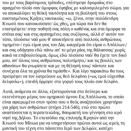
του με τους βαρύτιμους τρίποδες, επέστρεψε δρομαίος στο
αραγμένο πλοίο σαν όμορφος έφηβος με καλοσμιλεμένο σώμα, για
να αποκαλύψει τη θεϊκή ταυτότητα και τη βούλησή του στους
σαστισμένους Kρήτες ναυτικούς: «ω, ξένοι, στην πολύδενδρη
Kνωσό που κατοικούσατε/ ώς χθες, μα τώρα πια δεν θα
επιστρέψετε/ στην ποθητή σας πόλη ο καθένας και στα όμορφα τα
σπίτια σας/ και στις αγαπημένες σας συζύγους, αλλά σ' αυτόν τον
τόπο, πλούσιο/ ναό μου θ' αποκτήσετε από πολλούς ανθρώπους
τιμημένο·/ εγώ είμαι γιος του Δία, καυχιέμαι ότι είμαι ο Απόλλων,/
και σας οδήγησα εδώ πάνω απ' το μέγα χάος της θάλασσας/ χωρίς
κακά να επιβουλεύομαι, όμως εδώ πλούσιο ναό/ θα έχετε τον δικό
μου, απ' όλους τους ανθρώπους πολυτίμητο,/ και τις βουλές των
αθανάτων θα γνωρίσετε και με τη θέλησή τους/ πάντοτε και
συνέχεια όλα τα χρόνια θα τιμάσθε». Kαι λίγο παρακάτω θα τους
προτρέψει να τον λατρεύουν ως θεό δελφίνιο («ως εμοί εύχεσθαι
δελφινίω»), επειδή όρμησε στο γοργό τους πλοίο σαν δελφίνι.
Αυτά, ανάμεσα σε άλλα, εξιστορούνται στο δεύτερο και
εκτενέστερο μέρος του ομηρικού ύμνου Eις Απόλλωνα, το οποίο
είναι αφιερωμένο στον τρόπο που ο θεός αναζητούσε χρηστήριο
για χάρη των ανθρώπων (στίχοι 214-546), ενώ στο πρώτο
αναπτύσσεται η περιπετειώδης, θαυμαστή του γέννηση στο ιερό
νησί της Δήλου. Το επεισόδιο της επιλογής Kρητών από την
Kνωσό του Mίνωα για να υπηρετήσουν πρώτοι αυτοί ως ιερείς τη
μαντική του τέχνη στο πάνσεπτο Iερό των Δελφών, κατέχει