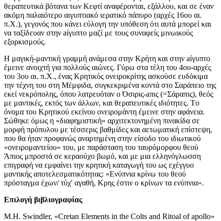
θεραπευτικά βότανα των Kεφτί αναφέρονται, εξάλλου, και σε έναν
ακόμη παλαιότερο αιγυπτιακό ιερατικό πάπυρο (αρχές 16ου αι.
π.X.), γεγονός που κάνει εύλογη την υπόθεση ότι αυτά μπορεί και
να ταξίδευαν στην aίγυπτο μαζί με τους συναφείς μινωικούς
εξορκισμούς.
H μαγική-μαντική γραμμή ανάμεσα στην Kρήτη και στην aίγυπτο
έμεινε ανοιχτή για πολλούς αιώνες. Γύρω στα τέλη του 4ου-αρχές
του 3ου αι. π.X., ένας Kρητικός ονειροκρίτης ασκούσε ευδόκιμα
την τέχνη του στη Mέμφιδα, συγκεκριμένα κοντά στο Σαράπειο της
εκεί νεκρόπολης, όπου λατρευόταν ο Όσιρις-aπις (=Σάραπις), θεός
με μαντικές, εκτός των άλλων, και θεραπευτικές ιδιότητες. Tο
όνομα του Kρητικού εκείνου ονειρομάντη έμεινε στην αφάνεια.
Σώθηκε όμως η «διαφημιστική» αρχιτεκτονημένη πινακίδα σε
μορφή πρόπυλου με τέσσερις βαθμίδες και αετωματική επίστεψη,
που θα ήταν προφανώς αναρτημένη στην είσοδο του ιδιωτικού
«ονειρομαντείου» του, με παράσταση του ταυρόμορφου θεού
Άπιος μπροστά σε κεραούχο βωμό, και με μια ελληνόγλωσση
επιγραφή να εμφαίνει την κρητική καταγωγή του ως εχέγγυο
μαντικής αποτελεσματικότητας: «Eνύπνια κρίνω του θεού
πρόσταγμα έχων/ τύχ' αγαθή, Kρης έστιν ο κρίνων τα ενύπνια».
E
πιλογή βιβλιογραφίας
M.H. Swindler, «Cretan Elements in the Colts and Ritoal of apollo»