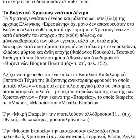
τα δέντρα που ευδοκιμούσαν σε κάθε τόπο.
Το Βυζαντινό Χριστουγεννιάτικο Δέντρο
To Χριστουγεννιάτικο δένδρο και μάλιστα ως μετεξέλιξη της
αρχαίας Ελληνικής «Ειρεσιώνης»,όχι μόνο δεν απαγορευόταν στο
Βυζάντιο αλλά αντιθέτως κατά την εορτή των Χριστουγέννων «…
κατά διαταγήν του επάρχου της (κάθε) πόλεως, ου
μόνονκαθαρισμός των οδών εγένετο, αλλά και στολισμός
διαφόρων κατά διαστήματα στηνομένων στύλων με δενδρολίβανα,
κλάδους μύρτου και άνθη εποχής (Φαίδωνος Κουκουλέ, Τακτικού
Καθηγητού του Πανεπιστημίου Αθηνών και Ακαδημαϊκού
«Βυζαντινών Βίος και Πολιτισμός» τ. στ΄, σελ. 152).
Αξίζει να σημειωθεί ότι ένα επίλεκτο Βασιλικό Καβαλλαρικό
(Ιπποτικό) Τάγμα της βυζαντινής ανακτορικής φρουράς το οποίο –
μεταξύ άλλων – συμμετείχε με τελετουργικό ρόλο σε επίσημες
αυτοκρατορικές τελετές – μεταξύ των οποίων και της τελετής των
Χριστουγέννων – ήταν εκείνο της «Εταιρείας», το οποίο διαιρείτο
σε «Μικρή», «Μεσαία» και «Μεγάλη Εταιρεία».
Την «Μικρή Εταιρεία» την αποτελούσαν αλλόθρησκοι!!!… (π.χ.
εθνικοί, ειδωλολάτρες, μουσουλμάνοι κλπ).
Την «Μεσαία Εταιρεία» την αποτελούσαν αλλόδοξοι ή/και
αλλοεθνείς Χριστιανοί (π.χ. Σκανδιναυοί, Γερμανοί, Ρώσοι, Άγγλοι