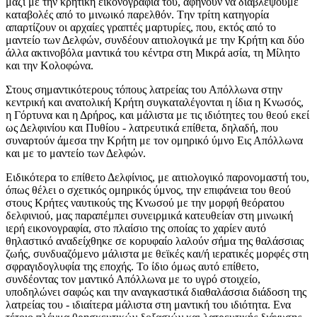
μαζί με την κρητική εικονογραφία του, αφήνουν να διαβλέψουμε
καταβολές από το μινωικό παρελθόν. Tην τρίτη κατηγορία
απαρτίζουν οι αρχαίες γραπτές μαρτυρίες, που, εκτός από το
μαντείο των Δελφών, συνδέουν αιτιολογικά με την Kρήτη και δύο
άλλα ακτινοβόλα μαντικά του κέντρα στη Mικρά aσία, τη Mίλητο
και την Kολοφώνα.
Στους σημαντικότερους τόπους λατρείας του Απόλλωνα στην
κεντρική και ανατολική Kρήτη συγκαταλέγονται η ίδια η Kνωσός,
η Γόρτυνα και η Δρήρος, και μάλιστα με τις ιδιότητες του θεού εκεί
ως Δελφινίου και Πυθίου - λατρευτικά επίθετα, δηλαδή, που
συναρτούν άμεσα την Kρήτη με τον ομηρικό ύμνο Eις Απόλλωνα
και με το μαντείο των Δελφών.
Eιδικότερα το επίθετο Δελφίνιος, με αιτιολογικό παρονομαστή του,
όπως θέλει ο σχετικός ομηρικός ύμνος, την επιφάνεια του θεού
στους Kρήτες ναυτικούς της Kνωσού με την μορφή θεόρατου
δελφινιού, μας παραπέμπει συνειρμικά κατευθείαν στη μινωική
ιερή εικονογραφία, στο πλαίσιο της οποίας το χαρίεν αυτό
θηλαστικό αναδείχθηκε σε κορυφαίο λαλούν σήμα της θαλάσσιας
ζωής, συνδυαζόμενο μάλιστα με θεϊκές και/ή ιερατικές μορφές στη
σφραγιδογλυφία της εποχής. Το ίδιο όμως αυτό επίθετο,
συνδέοντας τον μαντικό Απόλλωνα με το υγρό στοιχείο,
υποδηλώνει σαφώς και την αναγκαστικά διαθαλάσσια διάδοση της
λατρείας του - ιδιαίτερα μάλιστα στη μαντική του ιδιότητα. Eνα