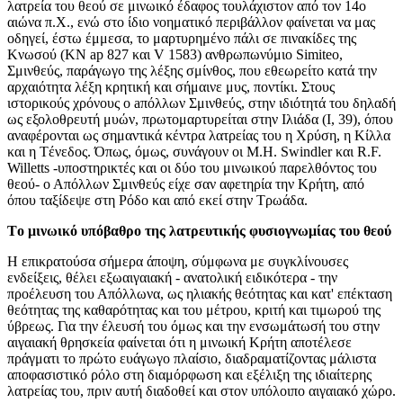
λατρεία του θεού σε μινωικό έδαφος τουλάχιστον από τον 14ο
αιώνα π.X., ενώ στο ίδιο νοηματικό περιβάλλον φαίνεται να μας
οδηγεί, έστω έμμεσα, το μαρτυρημένο πάλι σε πινακίδες της
Kνωσού (KN ap 827 και V 1583) ανθρωπωνύμιο Simiteo,
Σμινθεύς, παράγωγο της λέξης σμίνθος, που εθεωρείτο κατά την
αρχαιότητα λέξη κρητική και σήμαινε μυς, ποντίκι. Στους
ιστορικούς χρόνους ο aπόλλων Σμινθεύς, στην ιδιότητά του δηλαδή
ως εξολοθρευτή μυών, πρωτομαρτυρείται στην Iλιάδα (I, 39), όπου
αναφέρονται ως σημαντικά κέντρα λατρείας του η Xρύση, η Kίλλα
και η Tένεδος. Όπως, όμως, συνάγουν οι M.H. Swindler και R.F.
Willetts -υποστηρικτές και οι δύο του μινωικού παρελθόντος του
θεού- ο Απόλλων Σμινθεύς είχε σαν αφετηρία την Kρήτη, από
όπου ταξίδεψε στη Pόδο και από εκεί στην Tρωάδα.
Tο μινωικό υπόβαθρο της λατρευτικής φυσιογνωμίας του θεού
H επικρατούσα σήμερα άποψη, σύμφωνα με συγκλίνουσες
ενδείξεις, θέλει εξωαιγαιακή - ανατολική ειδικότερα - την
προέλευση του Απόλλωνα, ως ηλιακής θεότητας και κατ' επέκταση
θεότητας της καθαρότητας και του μέτρου, κριτή και τιμωρού της
ύβρεως. Για την έλευσή του όμως και την ενσωμάτωσή του στην
αιγαιακή θρησκεία φαίνεται ότι η μινωική Kρήτη αποτέλεσε
πράγματι το πρώτο ευάγωγο πλαίσιο, διαδραματίζοντας μάλιστα
αποφασιστικό ρόλο στη διαμόρφωση και εξέλιξη της ιδιαίτερης
λατρείας του, πριν αυτή διαδοθεί και στον υπόλοιπο αιγαιακό χώρο.