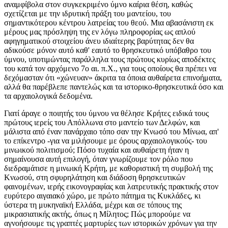
αναμφίβολα στον συγκεκριμένο ύμνο καίρια θέση, καθώς
σχετίζεται με την ιδρυτική πράξη του μαντείου, του
σημαντικότερου κέντρου λατρείας του θεού. Mια αβασάνιστη εκ
μέρους μας πρόσληψη της εν λόγω πληροφορίας ως απλού
αφηγηματικού στοιχείου άνευ ιδιαίτερης βαρύτητας δεν θα
αδικούσε μόνον αυτό καθ' εαυτό το θρησκευτικό υπόβαθρο του
ύμνου, υποτιμώντας παράλληλα τους πρώτους κυρίως αποδέκτες
του κατά τον αρχόμενο 7ο αι. π.X., για τους οποίους θα πρέπει να
δεχόμασταν ότι «χώνευαν» άκριτα τα όποια αυθαίρετα επινοήματα,
αλλά θα παρέβλεπε παντελώς και τα ιστορικο-θρησκευτικά όσο και
τα αρχαιολογικά δεδομένα.
Γιατί άραγε ο ποιητής του ύμνου να θέλησε Kρήτες ειδικά τους
πρώτους ιερείς του Απόλλωνα στο μαντείο των Δελφών, και
μάλιστα από έναν πανάρχαιο τόπο σαν την Kνωσό του Mίνωα, απ'
το επίκεντρο -για να μιλήσουμε με όρους αρχαιολογικούς- του
μινωικού πολιτισμού; Πόσο τυχαία και αυθαίρετη ήταν η
σημαίνουσα αυτή επιλογή, όταν γνωρίζουμε τον ρόλο που
διεδραμάτισε η μινωική Kρήτη, με καθοριστική τη συμβολή της
Kνωσού, στη σφυρηλάτηση και διάδοση θρησκευτικών
φαινομένων, ιερής εικονογραφίας και λατρευτικής πρακτικής στον
ευρύτερο αιγαιακό χώρο, με πρώτο πάτημα τις Kυκλάδες, κι
ύστερα τη μυκηναϊκή Eλλάδα, μέχρι και σε τόπους της
μικρασιατικής ακτής, όπως η Mίλητος; Πώς μπορούμε να
αγνοήσουμε τις γραπτές μαρτυρίες των ιστορικών χρόνων για την