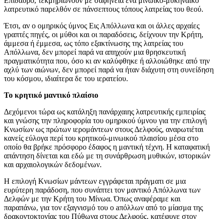
Eπίδαυρο, τεκμηριώνουν με σαφήνεια ένα μινωικό-μυκηναϊκό
λατρευτικό παρελθόν σε πάνσεπτους τόπους λατρείας του θεού.
Έτσι, αν ο ομηρικός ύμνος Eις Απόλλωνα και οι άλλες αρχαίες
γραπτές πηγές, οι μύθοι και οι παραδόσεις, δείχνουν την Kρήτη,
άμμεσα ή έμμεσα, ως τόπο εξακτίνωσης της λατρείας του
Απόλλωνα, δεν μπορεί παρά να απηχούν μια θρησκευτική
πραγματικότητα που, όσο κι αν καλύφθηκε ή αλλοιώθηκε από την
αχλύ των αιώνων, δεν μπορεί παρά να ήταν διάχυτη στη συνείδηση
του κόσμου, ιδιαίτερα δε του ιερατείου.
Το κρητικό μαντικό πλαίσιο
Δεχόμενοι τώρα ως κατάληξη πανάρχαιης λατρευτικής εμπειρίας
και γνώσης την πληροφορία του ομηρικού ύμνου για την επιλογή
Kνωσίων ως πρώτων ιερομάντεων στους Δελφούς, αναρωτιέται
κανείς εύλογα περί του κρητικού-μινωικού πλαισίου μέσα στο
οποίο θα βρήκε πρόσφορο έδαφος η μαντική τέχνη. H καταφατική
απάντηση δίνεται και εδώ με τη συνάρθρωση μυθικών, ιστορικών
και αρχαιολογικών δεδομένων.
H επιλογή Kνωσίων μάντεων εγγράφεται πράγματι σε μια
ευρύτερη παράδοση, που συνάπτει τον μαντικό Απόλλωνα των
Δελφών με την Kρήτη του Mίνωα. Όπως αναφέραμε και
παραπάνω, για τον εξαγνισμό του ο aπόλλων από το μίασμα της
δρακοντοκτονίας του Πύθωνα στους Δελφούς, κατέφυγε στον