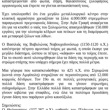
καταστρέφονταν από φωτιά, σήψη, θαλασσινούς ξυλοφάγους
οργανισμούς και έπρεπε να γίνεται αντικατάστασή τους.
Έχει υπολογισθεί ότι ένα μεγάλο μεταλλουργικό κέντρο στην
κλασική αρχαιότητα χρειαζόταν τα ξύλα 4.000.000 στρεμμάτων
παραγωγικού πρεμνοφυούς δάσους. Στην Αγία Γραφή αναφέρεται
ότι για να κτισθεί ο ναός του Σολομώντος απασχολήθηκαν 150.000
εργάτες για την υλοτομία κέδρων και πεύκων και τη διαμόρφωση
και μεταφορά ξύλων και λίθων.
Ο Βασιλιάς της Βαβυλώνας Ναβουχοδονόσωρ (1150-1120 π.X.)
κατέστρεψε πέτρινο αμυντικό τοίχος με φωτιά, η οποία έκαιγε για
μεγάλο διάστημα, ώσπου οι πέτρες «κάηκαν» και το τοίχος έπεσε.
Για το σκοπό αυτό υλοτομήθηκαν όλα τα δάση της περιοχής και το
στρώμα στάχτης που υπάρχει σήμερα έχει πάχος πολλά μέτρα.
Μια γέφυρα που κατασκευάσθηκε το 425 π.X. στο Στρυμώνα
(κοντά στην Αμφίπολη) στηριζόταν σε περισσότερους από 12.000
κορμούς δένδρων. Τον 19ο αι. σε πολλές μεσογειακές χώρες
πολλά δάση καταστράφηκαν για να γίνουν στρωτήρες
σιδηροδρόμων. Στην Ελλάδα πολλά δάση καταστράφηκαν για να
γίνουν κιβώτια για σταφίδες, ενώ όλα τα πολύτιμα δρυοδάση
έγιναν δάση που παράγουν μόνο καυσόξυλα.
Σημειώσεις:
Ο Θεόφραστος (327-287 π.Χ) μαθητής του Πλάτωνα και του