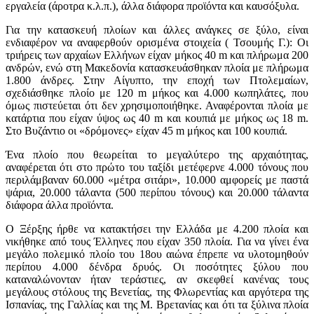
εργαλεία (άροτρα κ.λ.π.), άλλα διάφορα προϊόντα και καυσόξυλα.
Για την κατασκευή πλοίων και άλλες ανάγκες σε ξύλο, είναι
ενδιαφέρον να αναφερθούν ορισμένα στοιχεία ( Τσουμής Γ.): Οι
τριήρεις των αρχαίων Ελλήνων είχαν μήκος 40 m και πλήρωμα 200
ανδρών, ενώ στη Μακεδονία κατασκευάσθηκαν πλοία με πλήρωμα
1.800 άνδρες. Στην Αίγυπτο, την εποχή των Πτολεμαίων,
σχεδιάσθηκε πλοίο με 120 m μήκος και 4.000 κωπηλάτες, που
όμως πιστεύεται ότι δεν χρησιμοποιήθηκε. Αναφέρονται πλοία με
κατάρτια που είχαν ύψος ως 40 m και κουπιά με μήκος ως 18 m.
Στο Βυζάντιο οι «δρόμονες» είχαν 45 m μήκος και 100 κουπιά.
Ένα πλοίο που θεωρείται το μεγαλύτερο της αρχαιότητας,
αναφέρεται ότι στο πρώτο του ταξίδι μετέφερνε 4.000 τόνους που
περιλάμβαναν 60.000 «μέτρα σιτάρι», 10.000 αμφορείς με παστά
ψάρια, 20.000 τάλαντα (500 περίπου τόνους) και 20.000 τάλαντα
διάφορα άλλα προϊόντα.
Ο Ξέρξης ήρθε να κατακτήσει την Ελλάδα με 4.200 πλοία και
νικήθηκε από τους Έλληνες που είχαν 350 πλοία. Για να γίνει ένα
μεγάλο πολεμικό πλοίο του 18ου αιώνα έπρεπε να υλοτομηθούν
περίπου 4.000 δένδρα δρυός. Οι ποσότητες ξύλου που
καταναλώνονταν ήταν τεράστιες, αν σκεφθεί κανένας τους
μεγάλους στόλους της Βενετίας, της Φλωρεντίας και αργότερα της
Ισπανίας, της Γαλλίας και της Μ. Βρετανίας και ότι τα ξύλινα πλοία