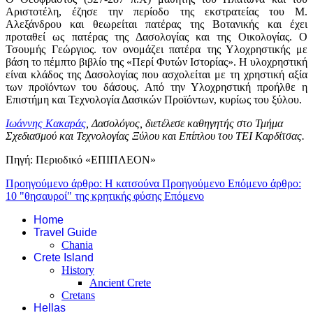
Αριστοτέλη, έζησε την περίοδο της εκστρατείας του Μ.
Αλεξάνδρου και θεωρείται πατέρας της Βοτανικής και έχει
προταθεί ως πατέρας της Δασολογίας και της Οικολογίας. Ο
Τσουμής Γεώργιος. τον ονομάζει πατέρα της Υλοχρηστικής με
βάση το πέμπτο βιβλίο της «Περί Φυτών Ιστορίας». Η υλοχρηστική
είναι κλάδος της Δασολογίας που ασχολείται με τη χρηστική αξία
των προϊόντων του δάσους. Από την Υλοχρηστική προήλθε η
Επιστήμη και Τεχνολογία Δασικών Προϊόντων, κυρίως του ξύλου.
Ιωάννης Κακαράς
, Δασολόγος, διετέλεσε καθηγητής στο Τμήμα
Σχεδιασμού και Τεχνολογίας Ξύλου και Επίπλου του ΤΕΙ Καρδίτσας.
Πηγή: Περιοδικό «ΕΠΙΠΛΕΟΝ»
Προηγούμενο άρθρο: Η κατσούνα
Προηγούμενο
Επόμενο άρθρο:
10 "θησαυροί" της κρητικής φύσης
Επόμενο
Home
Travel Guide
Chania
Crete Island
History
Ancient Crete
Cretans
Hellas