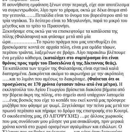
Η ασυνήθιστη εμφάνιση ξένων στην περιοχή, είχε σαν αποτέλεσμα
να συγκεντρωθούν, λίγο πριν το χάραμα, οκτώ με δέκα άτομα από
την γειτονία…….Πεταλίδα είναι το όνομα του βορειότερου από τα
τρία νησάκια. Το δεύτερο είναι το Μεγαλονήσι, παρά το μικρό του
μέγεθος και το τρίτο το Πρασονήσι.
Ξεκινήσαμε στις οκτώ για να επισκεφτούμε τα κατάλοιπα της
πόλης (Φαλάσαρνα) και φτάσαμε μετά από μία
ώρα……………..Το πρώτο πράγμα που μας υπενθυμίζει ότι
βρισκόμαστε κοντά σε αρχαία πόλη, είναι μια ομάδα τάφων,
περίπου τριάντα, λαξεμένων σε βράχο. Λίγο παρακάτω βλέπουμε
ένα μεγάλο κάθισμα, (
καταλήγει στο συμπέρασμα ότι είναι
θρόνος προς τιμήν του Ποσειδώνα ή της Δίκτυννας θεάς).
Τα κατάλοιπα των τειχών της Φαλασάρνας είναι σχετικά καλά
διατηρημένα. Διακρίνεται ακόμα το ακρωτήριο με την ακρόπολη
…..και το λιμάνι που αμέσως το διακρίναμε.
(Φαίνεται ότι οι
προσχώσεις σε 170 χρόνια έφτασαν πάνω από ένα μέτρο).
Η
εκκλησούλα του Αγίου Γεωργίου βρίσκεται διακόσα βήματα από
την βόρεια άκρη της πόλης, στο σημείο αυτό υπάρχουν λατομεία
…..ένας βοσκός που είχε το κοπάδι του εκεί κοντά μας πρόσφερε
μυζήθρα που φάγαμε με ψωμί. Ξεγελάσαμε την πείνα μας μετά τον
πρωινό περίπατο και πήραμε το δρόμο της επιστροφής στο Κουτρί.
Ο οικοδεσπότης μας, (Ο ΛΙΓΟΨΥΧΗΣ) …με άλλους χωρικούς
που μας συνόδευαν μου μίλησε για μια ανακάλυψη, πριν μερικά
χρόνια κοντά στο χωριό ορισμένων αγαλμάτων και ειδώλων. Ο
Έλληνας που τα βρήκε τα έκρυψε …..και μόνο όταν ξεψυχούσε