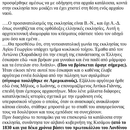
προσφέρθηκε αμέσως να με οδήγηση στα αρχαία κατάλοιπα, κοντά
στην εκκλησία που μοιάζει να έχει χτιστεί στη θέση ενός αρχαίου
ναού.
….Ο προσανατολισμός της εκκλησίας είναι Β.-Ν., και όχι Α.-Δ.
όπως συνηθίζεται στις ορθόδοξες ελληνικές εκκλησίες. Αυτή η
αρχιτεκτονική ιδιομορφία του κτίσματος σάστισε τόσο τον οδηγό
μου όσο και εμένα .
….Θα προσθέσω ότι, στη νοτιοανατολική γωνία της εκκλησίας του
Αγίου Γεωργίου υπάρχει τμήμα κυκλικού τοίχου. Έμαθα από τον
Αντώνιο (Χαραδάκη) ότι την εποχή της επανάστασης οι Έλληνες
έσκαψαν εδώ «και βρήκαν μια γυναίκα και ένα παιδί από μάρμαρο
και τα έστειλαν στο Ανάπλι».
(Που να βρίσκεται άραγε σήμερα;).
Ήταν είκοσι πέντε αυτοί που έσκαψαν και ο καθένας έλαβε
αργότερα εννέα δολάρια από την πώληση των αγαλμάτων
(σίγουρα πουλήθηκε σε Αμερικανούς).
Εξάλλου αργότερα ήρθε
εδώ ένας Μήλιος, ο Ιωάννης, ο επονομαζόμενος Αντίκα-Γιάννης,
επειδή ήταν έμπορος αρχαιοτήτων. Μου λένε μάλιστα διάφορες
καταπληκτικές ιστορίες σχετικά με την εμφάνιση ενός
υπερφυσικού νέγρου ο οποίος, όταν οι ανασκαφές ανακάλυψαν
κάποια είσοδο, στάθηκε μπροστά με το σπαθί του απαγορεύοντας
τους να δουλέψουν και τους εμπόδισε να συνεχίσουν.
Πριν διασχίσω το ποταμάκι για να επισκεφτώ τα κατάλοιπα στην
εκκλησία, συνάντησα τον αλβανό κυβερνήτη της Κισάμου
(από το
1830 και για δέκα χρόνια βάσει του πρωτοκόλλου του Λονδίνου