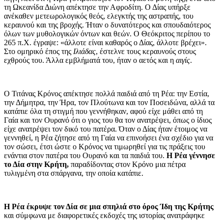
τη Ωκεανίδα Διώνη απέκτησε την Αφροδίτη. Ο Δίας υπήρξε
ανέκαθεν μετεωρολογικός θεός, ελεγκτής της αστραπής, του
κεραυνού και της βροχής. Ήταν ο δυνατότερος και σπουδαιότερος
όλων των μυθολογικών όντων και θεών. Ο Θεόκριτος περίπου το
265 π.Χ. έγραψε: «άλλοτε είναι καθαρός ο Δίας, άλλοτε βρέχει».
Στο ομηρικό έπος της
Ιλιάδας
, έστελνε τους κεραυνούς στους
εχθρούς του. Άλλα εμβλήματά του, ήταν ο αετός και η
αιγίς
.
Ο Τιτάνας Κρόνος απέκτησε πολλά παιδιά από τη Ρέα: την Εστία,
την Δήμητρα, την Ήρα, τον Πλούτωνα και τον Ποσειδώνα, αλλά τα
κατάπιε όλα τη στιγμή που γεννήθηκαν, αφού είχε μάθει από τη
Γαία και τον Ουρανό ότι ο γιος του θα τον ανατρέψει, όπως ο ίδιος
είχε ανατρέψει τον δικό του πατέρα. Όταν ο Δίας ήταν έτοιμος να
γεννηθεί, η Ρέα ζήτησε από τη Γαία να επινοήσει ένα σχέδιο για να
τον σώσει, έτσι ώστε ο Κρόνος να τιμωρηθεί για τις πράξεις του
ενάντια στον πατέρα του Ουρανό και τα παιδιά του.
Η Ρέα γέννησε
το Δία στην Κρήτη,
παραδίδοντας στον Κρόνο μια πέτρα
τυλιγμένη στα σπάργανα, την οποία κατάπιε.
Η Ρέα έκρυψε τον Δία σε μια σπηλιά στο όρος Ίδη της Κρήτης
και σύμφωνα με διαφορετικές εκδοχές της ιστορίας ανατράφηκε