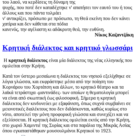
του λαού, να κερδίσεις τη δύναμη της
ψυχής, που ποτέ δεν καταδέχτηκε ν' απατήσει τον εαυτό του ή τους
άλλους και που πάντα τολμάει
ν' αντικρίζει, πρόσωπο με πρόσωπο, τη Θεά εκείνη που δεν κάνει
χατίρια και δεν κάθεται στα πόδια
κανενός, την αγέλαστη κι αδάκρυτη θεά, την ευθύνη.
Νίκος Καζαντζάκη
Κρητική διάλεκτος και κρητικό γλωσσάρι
Η
κρητική διάλεκτος
είναι μία διάλεκτος της νέας ελληνικής που
ομιλείται στην Κρήτη.
Κατά τον ύστερο μεσαίωνα η διάλεκτος του νησιού εξελίχθηκε σε
λόγια γλώσσα, και εκφράστηκε μέσα από την ποίηση του
Κορνάρου του Χορτάτση και άλλων, το κρητικό θέατρο και τα
λαϊκά τετράστιχα -μαντινάδες- των οποίων η θεματολογία μπορεί
να είναι από σκωπτική έως φιλοσοφική. Σήμερα η κρητική
διάλεκτος δεν κινδυνεύει με εξαφάνιση, όπως συχνά συμβαίνει σε
μειονοτικές διαλέκτους που δεν διδάσκονται, καθώς κυρίως στο
νότο, αποτελεί την μόνη προφορική γλώσσα και συνεχίζει και να
εξελίσσεται. Η κρητική διάλεκτος ομιλείται εκτός από την Κρήτη,
στο χωριό Χαμιντιέ της Συρίας και στα παράλια της Μικράς Ασίας
όπου εγκαταστάθηκαν μουσουλμάνοι Κρητικοί το 1923.