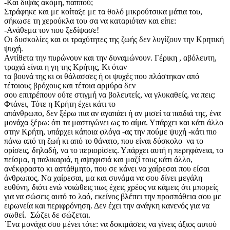
-Και διψάς ακόμη, παππού;
Στράφηκε και με κοίταξε με τα θολό μικρούτσικα μάτια του,
σήκωσε τη χερούκλα του σα να καταριόταν και είπε:
-Ανάθεμα τον που ξεδίψασε!
Οι δυσκολίες και οι τραχύτητες της ζωής δεν λυγίζουν την Κρητική
ψυχή.
Αντίθετα την πυρώνουν και την δυναμώνουν. Γέρικη , αβόλευτη,
τραχιά είναι η γη της Κρήτης, Κι όταν
τα βουνά της κι οι θάλασσες ή οι ψυχές που πλάστηκαν από
τέτοιους βρόχους και τέτοια αρμύρα δεν
σου επιτρέπουν ούτε στιγμή να βολευτείς, να γλυκαθείς, να πεις:
Φτάνει, Τότε η Κρήτη έχει κάτι το
απάνθρωπο, δεν ξέρω πια αν αγαπάει ή αν μισεί τα παιδιά της, ένα
μονάχα ξέρω: ότι τα μαστιγώνει ως το αίμα. Υπάρχει και κάτι άλλο
στην Κρήτη, υπάρχει κάποια φλόγα -ας την πούμε ψυχή -κάτι πιο
πάνω από τη ζωή κι από το θάνατο, που είναι δύσκολο να το
ορίσεις, δηλαδή, να το περιορίσεις. Υπάρχει αυτή η περηφάνεια, το
πείσμα, η παλικαριά, η αψηφισιά και μαζί τους κάτι άλλο,
ανέκφραστο κι αστάθμητο, που σε κάνει να χαίρεσαι που είσαι
άνθρωπος, Να χαίρεσαι, μα και συνάμα να σου δίνει μεγάλη
ευθύνη, διότι ενώ νοιώθεις πως έχεις χρέος να κάμεις ότι μπορείς
για να σώσεις αυτό το λαό, εκείνος βλέπει την προσπάθεια σου με
ειρωνεία και περιφρόνηση. Δεν έχει την ανάγκη κανενός για να
σωθεί. Σώζει δε σώζεται.
΄Ενα μονάχα σου μένει τότε: να δοκιμάσεις να γίνεις άξιος αυτού