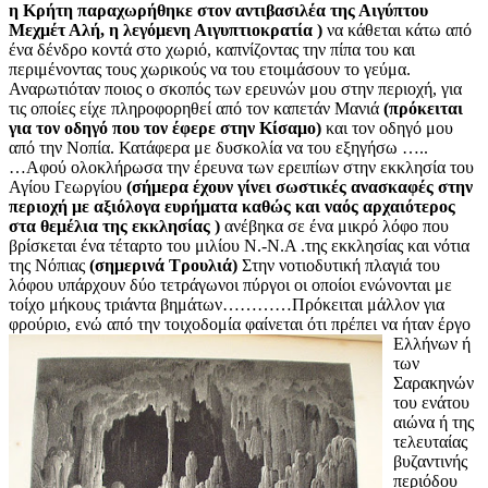
η Κρήτη παραχωρήθηκε στον αντιβασιλέα της Αιγύπτου
Μεχμέτ Αλή, η λεγόμενη Αιγυπτιοκρατία )
να κάθεται κάτω από
ένα δένδρο κοντά στο χωριό, καπνίζοντας την πίπα του και
περιμένοντας τους χωρικούς να του ετοιμάσουν το γεύμα.
Αναρωτιόταν ποιος ο σκοπός των ερευνών μου στην περιοχή, για
τις οποίες είχε πληροφορηθεί από τον καπετάν Μανιά
(πρόκειται
για τον οδηγό που τον έφερε στην Κίσαμο)
και τον οδηγό μου
από την Νοπία. Κατάφερα με δυσκολία να του εξηγήσω …..
…Αφού ολοκλήρωσα την έρευνα των ερειπίων στην εκκλησία του
Αγίου Γεωργίου
(σήμερα έχουν γίνει σωστικές ανασκαφές στην
περιοχή με αξιόλογα ευρήματα καθώς και ναός αρχαιότερος
στα θεμέλια της εκκλησίας )
ανέβηκα σε ένα μικρό λόφο που
βρίσκεται ένα τέταρτο του μιλίου Ν.-Ν.Α .της εκκλησίας και νότια
της Νόπιας
(σημερινά Τρουλιά)
Στην νοτιοδυτική πλαγιά του
λόφου υπάρχουν δύο τετράγωνοι πύργοι οι οποίοι ενώνονται με
τοίχο μήκους τριάντα βημάτων…………Πρόκειται μάλλον για
φρούριο, ενώ από την τοιχοδομία φαίνεται ότι πρέπει
να ήταν έργο
Ελλήνων ή
των
Σαρακηνών
του ενάτου
αιώνα ή της
τελευταίας
βυζαντινής
περιόδου