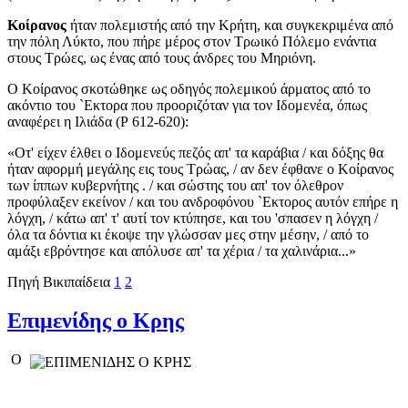
Κοίρανος
ήταν πολεμιστής από την Κρήτη, και συγκεκριμένα από
την πόλη Λύκτο, που πήρε μέρος στον Τρωικό Πόλεμο ενάντια
στους Τρώες, ως ένας από τους άνδρες του Μηριόνη.
O Κοίρανος σκοτώθηκε ως οδηγός πολεμικού άρματος από το
ακόντιο του `Εκτορα που προοριζόταν για τον Ιδομενέα, όπως
αναφέρει η Ιλιάδα (Ρ 612-620):
«Οτ' είχεν έλθει ο Ιδομενεύς πεζός απ' τα καράβια / και δόξης θα
ήταν αφορμή μεγάλης εις τους Τρώας, / αν δεν έφθανε ο Κοίρανος
των ίππων κυβερνήτης . / και σώστης του απ' τον όλεθρον
προφύλαξεν εκείνον / και του ανδροφόνου `Εκτορος αυτόν επήρε η
λόγχη, / κάτω απ' τ' αυτί τον κτύπησε, και του 'σπασεν η λόγχη /
όλα τα δόντια κι έκοψε την γλώσσαν μες στην μέσην, / από το
αμάξι εβρόντησε και απόλυσε απ' τα χέρια / τα χαλινάρια...»
Πηγή Βικιπαίδεια
1
2
Επιμενίδης ο Κρης
O