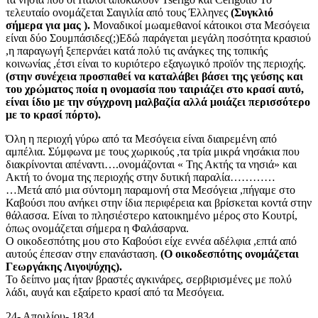
τελευταίο ονομάζεται Σαιγιλία από τους Έλληνες
(Συγκλιό
σήμερα για μας ).
Μοναδικοί μωαμεθανοί κάτοικοι στα Μεσόγεια
είναι δύο Σουμπάσιδες(;)Εδώ παράγεται μεγάλη ποσότητα κρασιού
,η παραγωγή ξεπερνάει κατά πολύ τις ανάγκες της τοπικής
κοινωνίας ,έτσι είναι το κυριότερο εξαγωγικό προϊόν της περιοχής.
(στην συνέχεια προσπαθεί να καταλάβει βάσει της γεύσης και
του χρώματος ποία η ονομασία που ταιριάζει στο κρασί αυτό,
είναι ίδιο με την σύγχρονη μαλβαζία αλλά μοιάζει περισσότερο
με το κρασί πόρτο).
Όλη η περιοχή γύρω από τα Μεσόγεια είναι διαιρεμένη από
αμπέλια. Σύμφωνα με τους χωρικούς ,τα τρία μικρά νησάκια που
διακρίνονται απέναντι….ονομάζονται « Της Ακτής τα νησιά» και
Ακτή το όνομα της περιοχής στην δυτική παραλία…………
…Μετά από μια σύντομη παραμονή στα Μεσόγεια ,πήγαμε στο
Καβούσι που ανήκει στην ίδια περιφέρεια και βρίσκεται κοντά στην
θάλασσα. Είναι το πλησιέστερο κατοικημένο μέρος στο Κουτρί,
όπως ονομάζεται σήμερα η Φαλάσαρνα.
Ο οικοδεσπότης μου στο Καβούσι είχε εννέα αδέλφια ,επτά από
αυτούς έπεσαν στην επανάσταση.
(Ο οικοδεσπότης ονομάζεται
Γεωργάκης Λιγοψύχης).
Το δείπνο μας ήταν βραστές αγκινάρες, σερβιρισμένες με πολύ
λάδι, αυγά και εξαίρετο κρασί από τα Μεσόγεια.
24- Απριλίου- 1834