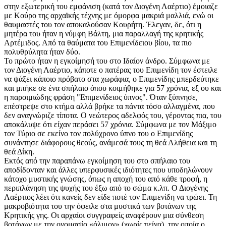
στην εξωτερική του εμφάνιση (κατά τον Διογένη Λαέρτιο) έμοιαζε
με Κούρο της αρχαϊκής τέχνης με όμορφα μακριά μαλλιά, ενώ οι
θαυμαστές του τον αποκαλούσαν Κουρήτη. Έλεγαν, δε, ότι η
μητέρα του ήταν η νύμφη Βάλτη, μια παραλλαγή της κρητικής
Αρτέμιδος. Από τα θαύματα του Επιμενίδειου βίου, τα πιο
πολυθρύλητα ήταν δύο.
Το πρώτο ήταν η εγκοίμησή του στο Ιδαίον άνδρο. Σύμφωνα με
τον Διογένη Λαέρτιο, κάποτε ο πατέρας του Επιμενίδη τον έστειλε
να ψάξει κάποιο πρόβατο στα χωράφια, ο Επιμενίδης μπερδεύτηκε
και μπήκε σε ένα σπήλαιο όπου κοιμήθηκε για 57 χρόνια, εξ ου και
η παροιμιώδης φράση "Επιμενίδειος ύπνος". Όταν ξύπνησε,
επέστρεψε στο κτήμα αλλά βρήκε τα πάντα τόσο αλλαγμένα, που
δεν αναγνώριζε τίποτα. Ο νεώτερος αδελφός του, γέροντας πια, του
αποκάλυψε ότι είχαν περάσει 57 χρόνια. Σύμφωνα με τον Μάξιμο
τον Τύριο σε εκείνο τον πολύχρονο ύπνο του ο Επιμενίδης
συνάντησε διάφορους θεούς, ανάμεσά τους τη θεά Αλήθεια και τη
θεά Δίκη.
Εκτός από την παραπάνω εγκοίμηση του στο σπήλαιο του
αποδίδονταν και άλλες υπερφυσικές ιδιότητες που υποδηλώνουν
κάτοχο μυστικής γνώσης, όπως η αποχή του από κάθε τροφή, η
περιπλάνηση της ψυχής του έξω από το σώμα κ.λπ. Ο Διογένης
Λαέρτιος λέει ότι κανείς δεν είδε ποτέ τον Επιμενίδη να τρώει. Τη
μακροβιότητα του την όφειλε στα μυστικά των βοτάνων της
Κρητικής γης. Οι αρχαίοι συγγραφείς αναφέρουν μια σύνθεση
βοτάνων με την ονομασία «άλιμον» (χωρίς πείνα), την οποία ο