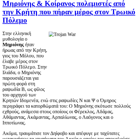
Μηριόνης & Κοίρανος πολεμιστές από
την Κρήτη που πήραν μέρος στον Τρωικό
Πόλεμο
Στην ελληνική
μυθολογία ο
Μηριόνης
ήταν
ήρωας από την Κρήτη,
γιος του Μόλου, που
έλαβε μέρος στον
Τρωικό Πόλεμο. Στην
Ιλιάδα, ο Μηριόνης
παρουσιάζεται για
πρώτη φορά στη
ραψωδία Β, ως φίλος
του αρχηγού των
Κρητών Ιδομενέα, ενώ στις ραψωδίες Ν και Ψ ο Όμηρος
περιγράφει τα κατορθώματά του: Ο Μηριόνης σκότωσε πολλούς
εχθρούς, ανάμεσα στους οποίους οι Φέρεκλος, Αδάμας,
Αθάμαντας, Ακάμαντας, Αρπαλίωνας, ο Λαόγονος και ο
Ιπποτίωνας.
Ακόμα, τραυμάτισε τον Δηίφοβο και απέφυγε με ταχύτατες
μετακινήσεις τα χτυπήματα του Αινεία ο οποίος τον αποκαλούσε