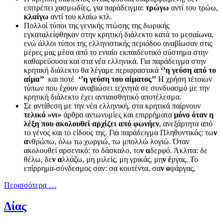
επιτρέπει χασμωδίες, για παράδειγμα:
τρώγω
αντί του τρώω,
κλαίγω
αντί του κλαίω κτλ.
Πολλοί τύποι της γενικής πτώσης της δωρικής
εγκαταλείφθηκαν στην κρητική διάλεκτο κατά το μεσαίωνα,
ενώ άλλοι τύποι της ελληνιστικής περιόδου αναβίωσαν στις
μέρες μας μέσα από το ενιαίο εκπαιδευτικό σύστημα στην
καθαρεύουσα και στα νέα ελληνικά. Για παράδειγμα στην
κρητική διάλεκτο θα λέγαμε περιφραστικά
‘’η γεύση από το
αίμα’’
και ποτέ
‘’η γεύση του αίματος’’
Η χρήση τέτοιων
τύπων που έχουν αναβιώσει τεχνητά σε συνδυασμό με την
κρητική διάλεκτο έχει αντιαισθητικό αποτέλεσμα.
Σε αντίθεση με την νέα ελληνική, στα κρητικά παίρνουν
τελικό »νι»
άρθρα αντωνυμίες και επιρρήματα
μόνο όταν η
λέξη που ακολουθεί αρχίζει από φωνήεν
, ανεξάρτητα από
το γένος και το είδους της. Για παράδειγμα Πληθυντικός: τω
ν
α
νθρώπω, όλω τω χωργιώ, τω μπολλώ λογιώ. Όταν
ακολουθεί αρσενικό: το δάσκαλο, το
ν α
δερφό. Άκλιτα: δε
θέλω, δε
ν
α
λλάζω, μη μιλείς, μη γρικάς, μη
ν
έ
ργας. Το
επίρρημα-σύνδεσμος σαν: σα κουτέντα, σα
ν
ο
ψάργας,
Περισσότερα …
Δίας