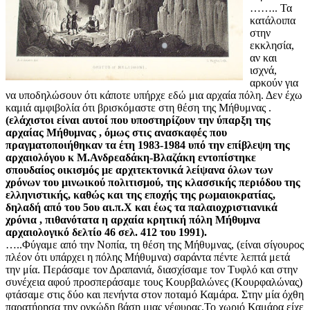
…….. Τα
κατάλοιπα
στην
εκκλησία,
αν και
ισχνά,
αρκούν για
να υποδηλώσουν ότι κάποτε υπήρχε εδώ μια αρχαία πόλη. Δεν έχω
καμιά αμφιβολία ότι βρισκόμαστε στη θέση της Μήθυμνας .
(ελάχιστοι είναι αυτοί που υποστηρίζουν την ύπαρξη της
αρχαίας Μήθυμνας , όμως στις ανασκαφές που
πραγματοποιήθηκαν τα έτη 1983-1984 υπό την επίβλεψη της
αρχαιολόγου κ Μ.Ανδρεαδάκη-Βλαζάκη εντοπίστηκε
σπουδαίος οικισμός με αρχιτεκτονικά λείψανα όλων των
χρόνων του μινωικού πολιτισμού, της κλασσικής περιόδου της
ελληνιστικής, καθώς και της εποχής της ρωμαιοκρατίας,
δηλαδή από του 5ου αι.π.Χ και έως τα παλαιοχριστιανικά
χρόνια , πιθανότατα η αρχαία κρητική πόλη Μήθυμνα
αρχαιολογικό δελτίο 46 σελ. 412 του 1991).
…..Φύγαμε από την Νοπία, τη θέση της Μήθυμνας, (είναι σίγουρος
πλέον ότι υπάρχει η πόλης Μήθυμνα) σαράντα πέντε λεπτά μετά
την μία. Περάσαμε τον Δραπανιά, διασχίσαμε τον Τυφλό και στην
συνέχεια αφού προσπεράσαμε τους Κουρβαλώνες (Κουρφαλώνας)
φτάσαμε στις δύο και πενήντα στον ποταμό Καμάρα. Στην μία όχθη
παρατήρησα την ογκώδη βάση μιας γέφυρας.Το χωριό Καμάρα είχε