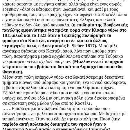
κάποτε σαράντα με πενήντα σπίτια, αλλά τώρα είναι ένας σωρός
ερειπίων «όλοι οι κάτοικοι ήταν μωαμεθανοί, και μαζί με τους
ομόθρησκους τους της περιοχής είχαν καταφύγει στο Καστέλι όπου
είχαν πολιορκηθεί από τους επαναστάτες Έλληνες και τελικά
πέθαναν σχεδόν όλοι από πανούκλα,
(η επιδημία της Βουβωνικής
πανώλης εμφανίστηκε για πρώτη φορά στην Κίσαμο γύρω στο
1815,αλλά και το 1823 όταν ο Τομπάζης πολιόρκησε το
φρούριο στο Καστέλι, αναφέρεται δε και από άλλους
περιηγητές, όπως ο Αυστριακός F. Sieber 1817).
Μισό μίλι
αργότερα φτάσαμε στο Καστέλι όπου, λίγο πριν μπούμε στην
πόλη, παρατήρησα μερικά αρχαία θολωτά σπήλαια στο Τούρκικο
νεκροταφείο «είναι σχεδόν υπόγεια».
(Μάλλον εννοεί το αρχαίο
νεκροταφείο που βρίσκεται δυτικά του Δημαρχείου οικόπεδο
Φαντάκη).
Μέσα στην πόλη υπάρχουν γύρω στα δεκατέσσερα με δεκαπέντε
τμήματα κιόνων από μάρμαρο και γρανίτη, ένα ιωνικό κιονόκρανο,
η βάση ενός άλλου κίονα και ορισμένα υπολείμματα τοίχων.
Εξ΄άλλου περισσότερα ερείπια που αποδεικνύουν ότι κάποτε
υπήρχε και άνθισε εδώ μια σημαντική πόλη είναι διασκορπισμένα
σε απόσταση ενός μιλίου γύρω από το Καστέλι .
……Επισκέφτηκα τον αλβανό διοικητή του φρουρίου που
συναντήσαμε ενώ μελετούσα τα αρχαία κατάλοιπα. Με δέχτηκε με
τυπική ευγένειας. Όταν του έδειξα την επιστολή του Πασά
(την
περίοδο αυτή πολιτικός διοικητής του νησιού ήταν ο
Μουσταφά Ναιλή πασάς ο επονομαζόμενος Γκιριτλής)