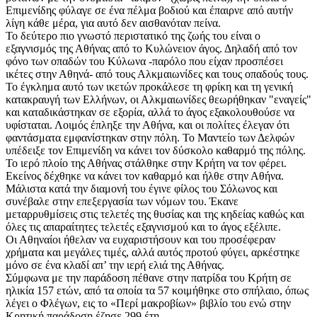
Επιμενίδης φύλαγε σε ένα πέλμα βοδιού και έπαιρνε από αυτήν
λίγη κάθε μέρα, για αυτό δεν αισθανόταν πείνα.
Το δεύτερο πιο γνωστό περιστατικό της ζωής του είναι ο
εξαγνισμός της Αθήνας από το Κυλώνειον άγος. Δηλαδή από τον
φόνο των οπαδών του Κύλωνα -παρόλο που είχαν προσπέσει
ικέτες στην Αθηνά- από τους Αλκμαιωνίδες και τους οπαδούς τους.
Το έγκλημα αυτό των ικετών προκάλεσε τη φρίκη και τη γενική
κατακραυγή των Ελλήνων, οι Αλκμαιωνίδες θεωρήθηκαν "εναγείς"
και καταδικάστηκαν σε εξορία, αλλά το άγος εξακολουθούσε να
υφίσταται. Λοιμός έπληξε την Αθήνα, και οι πολίτες έλεγαν ότι
φαντάσματα εμφανίστηκαν στην πόλη. Το Μαντείο των Δελφών
υπέδειξε τον Επιμενίδη να κάνει τον δύσκολο καθαρμό της πόλης.
Το ιερό πλοίο της Αθήνας στάλθηκε στην Κρήτη να τον φέρει.
Εκείνος δέχθηκε να κάνει τον καθαρμό και ήλθε στην Αθήνα.
Μάλιστα κατά την διαμονή του έγινε φίλος του Σόλωνος και
συνέβαλε στην επεξεργασία των νόμων του. Έκανε
μεταρρυθμίσεις στις τελετές της θυσίας και της κηδείας καθώς και
όλες τις απαραίτητες τελετές εξαγνισμού και το άγος εξέλιπε.
Οι Αθηναίοι ήθελαν να ευχαριστήσουν και του προσέφεραν
χρήματα και μεγάλες τιμές, αλλά αυτός προτού φύγει, αρκέστηκε
μόνο σε ένα κλαδί απ’ την ιερή ελιά της Αθήνας.
Σύμφωνα με την παράδοση πέθανε στην πατρίδα του Κρήτη σε
ηλικία 157 ετών, από τα οποία τα 57 κοιμήθηκε στο σπήλαιο, όπως
λέγει ο Φλέγων, εις το «Περί μακροβίων» βιβλίο του ενώ στην
Κρητική παράδοση έζησε 299 έτη.