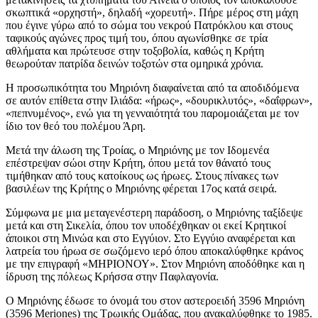
σκωπτικά «ορχηστή», δηλαδή «χορευτή». Πήρε μέρος στη μάχη
που έγινε γύρω από το σώμα του νεκρού Πατρόκλου και στους
ταφικούς αγώνες προς τιμή του, όπου αγωνίσθηκε σε τρία
αθλήματα και πρώτευσε στην τοξοβολία, καθώς η Κρήτη
θεωρούταν πατρίδα δεινών τοξοτών στα ομηρικά χρόνια.
Η προσωπικότητα του Μηριόνη διαφαίνεται από τα αποδιδόμενα
σε αυτόν επίθετα στην Ιλιάδα: «ήρως», «δουρικλυτός», «δαΐφρων»,
«πεπνυμένος», ενώ για τη γενναιότητά του παρομοιάζεται με τον
ίδιο τον θεό του πολέμου Άρη.
Μετά την άλωση της Τροίας, ο Μηριόνης με τον Ιδομενέα
επέστρεψαν σώοι στην Κρήτη, όπου μετά τον θάνατό τους
τιμήθηκαν από τους κατοίκους ως ήρωες. Στους πίνακες των
βασιλέων της Κρήτης ο Μηριόνης φέρεται 17ος κατά σειρά.
Σύμφωνα με μια μεταγενέστερη παράδοση, ο Μηριόνης ταξίδεψε
μετά και στη Σικελία, όπου τον υποδέχθηκαν οι εκεί Κρητικοί
άποικοι στη Μινώα και στο Εγγύιον. Στο Εγγύιο αναφέρεται και
λατρεία του ήρωα σε σωζόμενο ιερό όπου αποκαλύφθηκε κράνος
με την επιγραφή «ΜΗΡΙΟΝΟΥ». Στον Μηριόνη αποδόθηκε και η
ίδρυση της πόλεως Κρήσσα στην Παφλαγονία.
Ο Μηριόνης έδωσε το όνομά του στον αστεροειδή 3596 Μηριόνη
(3596 Meriones) της Τρωικής Ομάδας, που ανακαλύφθηκε το 1985.