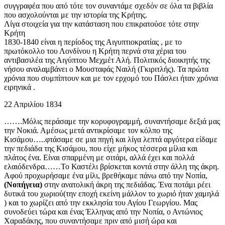
συγγραφέα που από τότε τον συναντάμε σχεδόν σε όλα τα βιβλία
που ασχολούνται με την ιστορία της Κρήτης.
Λίγα στοιχεία για την κατάσταση που επικρατούσε τότε στην
Κρήτη
1830-1840 είναι η περίοδος της Αιγυπτιοκρατίας , με το
πρωτόκολλο του Λονδίνου η Κρήτη περνά στα χέρια του
αντιβασιλέα της Αιγύπτου Μεχμέτ Αλή. Πολιτικός διοικητής της
νήσου αναλαμβάνει ο Μουσταφάς Ναιλή (Γκιριτλής). Τα πρώτα
χρόνια που συμπίπτουν και με τον ερχομό του Πάσλει ήταν χρόνια
ειρηνικά .
22 Απριλίου 1834
…….Μόλις περάσαμε την κορυφογραμμή, συναντήσαμε δεξιά μας
την Νοκιά. Αμέσως μετά αντικρίσαμε τον κόλπο της
Κισάμου…..φτάσαμε σε μια πηγή και λίγα λεπτά αργότερα είδαμε
την πεδιάδα της Κισάμου, που είχε μήκος τέσσερα μίλια και
πλάτος ένα. Είναι σπαρμένη με σιτάρι, αλλά έχει και πολλά
ελαιόδενδρα……Το Καστέλι βρίσκεται κοντά στην άλλη της άκρη.
Αφού προχωρήσαμε ένα μίλι, βρεθήκαμε πάνω από την Νοπία,
(Νοπήγεια)
στην ανατολική άκρη της πεδιάδας. Ένα ποτάμι ρέει
δυτικά του χωριού(την εποχή εκείνη μάλλον το χωριό ήταν χαμηλά
) και το χωρίζει από την εκκλησία του Αγίου Γεωργίου. Μας
συνοδεύει τώρα και ένας Έλληνας από την Νοπία, ο Αντώνιος
Χαραδάκης, που συναντήσαμε πριν από μισή ώρα και