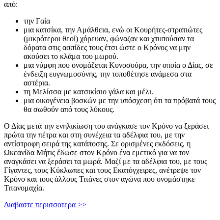
από:
την Γαία
μια κατσίκα, την Αμάλθεια, ενώ οι Κουρήτες-στρατιώτες
(μικρότεροι θεοί) χόρευαν, φώναζαν και χτυπούσαν τα
δόρατα στις ασπίδες τους έτσι ώστε ο Κρόνος να μην
ακούσει το κλάμα του μωρού.
μια νύμφη που ονομάζεται Κυνοσούρα, την οποία ο Δίας, σε
ένδειξη ευγνωμοσύνης, την τοποθέτησε ανάμεσα στα
αστέρια.
τη Μελίσσα με κατσικίσιο γάλα και μέλι.
μια οικογένεια βοσκών με την υπόσχεση ότι τα πρόβατά τους
θα σωθούν από τους λύκους.
Ο Δίας μετά την ενηλικίωση του ανάγκασε τον Κρόνο να ξεράσει
πρώτα την πέτρα και στη συνέχεια τα αδέλφια του, με την
αντίστροφη σειρά της κατάποσης. Σε ορισμένες εκδόσεις, η
Ωκεανίδα Μήτις έδωσε στον Κρόνο ένα εμετικό για να τον
αναγκάσει να ξεράσει τα μωρά. Μαζί με τα αδέλφια του, με τους
Γίγαντες, τους Κύκλωπες και τους Εκατόγχειρες, ανέτρεψε τον
Κρόνο και τους άλλους Τιτάνες στον αγώνα που ονομάστηκε
Τιτανομαχία.
Διαβαστε περισσοτερα >>