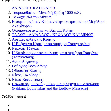
ΔΑΙΔΑΛΟΣ ΚΑΙ ΙΚΑΡΟΣ
Ταυροκαθάψια - Μινωϊκή Κρήτη 1600 π.Χ.
Το δαχτυλίδι του Μίνωα
Η συμμετοχή των Κρητών στην εκστρατεία του Μεγάλου
Αλεξάνδρου
Ολυμπιακοί αγώνες και Αρχαία Κρήτη
ΤΑΛΩΣ – ΔΑΙΔΑΛΟΣ - ΚΕΦΑΛΟΣ ΚΑΙ ΜΙΝΩΣ
Αρχαίες πόλεις της Κρήτης
Η Βυζαντινή Κρήτη : του Δημήτρη Τσουγκαράκη
Νικολής Τζέγκας
Η δικαίωση για τον απελευθερωτή Δημήτρη Τσαφέντα
(Τσαφαντάκη)
Δασκαλογιάννης
Γεώργιος Ξενουδάκης
Οδυσσέας Ελύτης
Νίκος Ξυλούρης
Νίκος Καζαντζάκης
Παλληκάρι, Ο Λούης Τίκας και η Σφαγή του Λάντλοου
(Palikari, Louis Tikas and the Ludlow Massacre)
Σελίδα 1 από 4