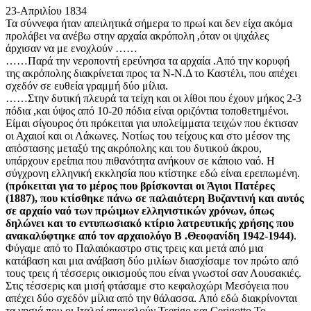
23-Απριλίου 1834
Τα σύννεφα ήταν απειλητικά σήμερα το πρωί και δεν είχα ακόμα
προλάβει να ανέβω στην αρχαία ακρόπολη ,όταν οι ψιχάλες
άρχισαν να με ενοχλούν ……
……Παρά την νεροποντή ερεύνησα τα αρχαία .Από την κορυφή
της ακρόπολης διακρίνεται προς τα Ν-Ν.Δ το Καστέλι, που απέχει
σχεδόν σε ευθεία γραμμή δύο μίλια.
……Στην δυτική πλευρά τα τείχη και οι λίθοι που έχουν μήκος 2-3
πόδια ,και ύψος από 10-20 πόδια είναι οριζόντια τοποθετημένοι.
Είμαι σίγουρος ότι πρόκειται για υπολείμματα τειχών που έκτισαν
οι Αχαιοί και οι Λάκωνες. Νοτίως του τείχους και στο μέσον της
απόστασης μεταξύ της ακρόπολης και του δυτικού άκρου,
υπάρχουν ερείπια που πιθανότητα ανήκουν σε κάποιο ναό. Η
σύγχρονη ελληνική εκκλησία που κτίστηκε εδώ είναι ερειπωμένη.
(πρόκειται για το μέρος που βρίσκονται οι Άγιοι Πατέρες
(1887), που κτίσθηκε πάνω σε παλαιότερη Βυζαντινή και αυτός
σε αρχαίο ναό των πρώιμων ελληνιστικών χρόνων, όπως
δηλώνει και το εντυπωσιακό κτίριο λατρευτικής χρήσης που
ανακαλύφτηκε από τον αρχαιολόγο Β .Θεοφανίδη 1942-1944)
.
Φύγαμε από το Παλαιόκαστρο στις τρεις και μετά από μια
κατάβαση και μια ανάβαση δύο μιλίων διασχίσαμε τον πρώτο από
τους τρεις ή τέσσερις οικισμούς που είναι γνωστοί σαν Λουσακιές.
Στις τέσσερις και μισή φτάσαμε στο κεφαλοχώρι Μεσόγεια που
απέχει δύο σχεδόν μίλια από την θάλασσα. Από εδώ διακρίνονται
τα νησιά που οι Ιταλοί αποκαλούν Tserigo και Cerigotto Το