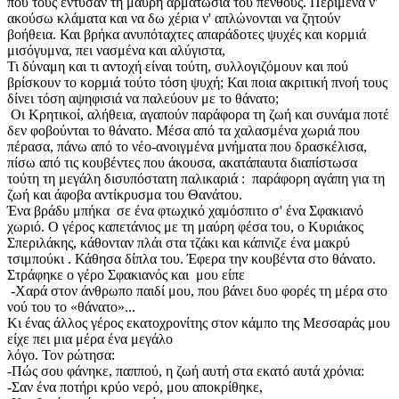
που τους έντυσαν τη μαύρη αρματωσιά του πένθους. Περίμενα ν'
ακούσω κλάματα και να δω χέρια ν' απλώνονται να ζητούν
βοήθεια. Και βρήκα ανυπόταχτες απαράδοτες ψυχές και κορμιά
μισόγυμνα, πει νασμένα και αλύγιστα,
Τι δύναμη και τι αντοχή είναι τούτη, συλλογιζόμουν και πού
βρίσκουν το κορμιά τούτο τόση ψυχή; Και ποια ακριτική πνοή τους
δίνει τόση αψηφισιά να παλεύουν με το θάνατο;
Οι Κρητικοί, αλήθεια, αγαπούν παράφορα τη ζωή και συνάμα ποτέ
δεν φοβούνται το θάνατο. Μέσα από τα χαλασμένα χωριά που
πέρασα, πάνω από το νέο-ανοιγμένα μνήματα που δρασκέλισα,
πίσω από τις κουβέντες που άκουσα, ακατάπαυτα διαπίστωσα
τούτη τη μεγάλη δισυπόστατη παλικαριά : παράφορη αγάπη για τη
ζωή και άφοβα αντίκρυσμα του Θανάτου.
Ένα βράδυ μπήκα σε ένα φτωχικό χαμόσπιτο σ' ένα Σφακιανό
χωριό. Ο γέρος καπετάνιος με τη μαύρη φέσα του, ο Κυριάκος
Σπεριλάκης, κάθονταν πλάι στα τζάκι και κάπνιζε ένα μακρύ
τσιμπούκι . Κάθησα δίπλα του. Έφερα την κουβέντα στο θάνατο.
Στράφηκε ο γέρο Σφακιανός και μου είπε
-Χαρά στον άνθρωπο παιδί μου, που βάνει δυο φορές τη μέρα στο
νού του το «θάνατο»...
Κι ένας άλλος γέρος εκατοχρονίτης στον κάμπο της Μεσσαράς μου
είχε πει μια μέρα ένα μεγάλο
λόγο. Τον ρώτησα:
-Πώς σου φάνηκε, παππού, η ζωή αυτή στα εκατό αυτά χρόνια:
-Σαν ένα ποτήρι κρύο νερό, μου αποκρίθηκε,