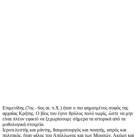
Επιμενίδης
(7ος - 6ος αι. π.Χ.)
ήταν ο πιο φημισμένος σοφός της
αρχαίας Κρήτης. Ο βίος του έγινε θρύλος πολύ νωρίς, ώστε να μην
είναι πλέον εφικτό να ξεχωρίσουμε σήμερα τα ιστορικά από τα
μυθολογικά στοιχεία.
Ιεροτελεστής και μάντης, θαυματουργός και ποιητής, ιατρός και
πολιτικός, ήταν φίλος του Απόλλωνος και των Μουσών. Ακόμη και