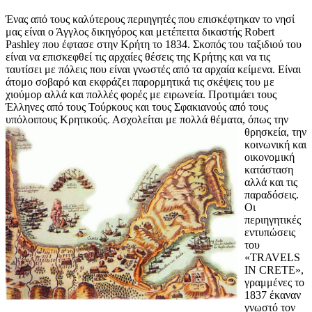
Ένας από τους καλύτερους περιηγητές που επισκέφτηκαν το νησί
μας είναι ο Άγγλος δικηγόρος και μετέπειτα δικαστής Robert
Pashley που έφτασε στην Κρήτη τo 1834. Σκοπός του ταξιδιού του
είναι να επισκεφθεί τις αρχαίες θέσεις της Κρήτης και να τις
ταυτίσει με πόλεις που είναι γνωστές από τα αρχαία κείμενα. Είναι
άτομο σοβαρό και εκφράζει παρορμητικά τις σκέψεις του με
χιούμορ αλλά και πολλές φορές με ειρωνεία. Προτιμάει τους
Έλληνες από τους Τούρκους και τους Σφακιανούς από τους
υπόλοιπους Κρητικούς. Ασχολεί
ται με πολλά θέματα, όπως την
θρησκεία, την
κοινωνική και
οικονομική
κατάσταση
αλλά και τις
παραδόσεις.
Οι
περιηγητικές
εντυπώσεις
του
«TRAVELS
IN CRETE»,
γραμμένες το
1837 έκαναν
γνωστό τον