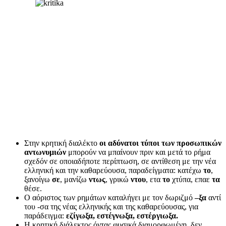
Στην κρητική διαλέκτο
οι αδύνατοι τύποι των προσωπικών
αντωνυμιών
μπορούν να μπαίνουν πριν και μετά το ρήμα
σχεδόν σε οποιαδήποτε περίπτωση, σε αντίθεση με την νέα
ελληνική και την καθαρεύουσα, παραδείγματα: κατέχω
το
,
ξανοίγω
σε
, μανίζω
ντως
, γρικώ
ντου
, ετα
το
χτύπα, επαε
τα
θέσε.
Ο αόριστος των ρημάτων καταλήγει με τον δωριζμό
–ξα
αντί
του -σα της νέας ελληνικής και της καθαρεύουσας, για
παράδειγμα:
εζίγωξα, εστέγνωξα, εστέργιωξα.
H κρητική διάλεκτος όντας φυσικά διαμορφωμένη, δεν