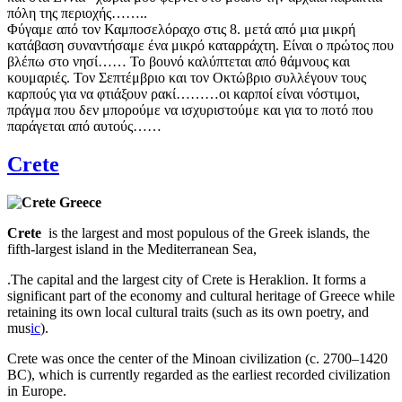
πόλη της περιοχής……..
Φύγαμε από τον Καμποσελόραχο στις 8. μετά από μια μικρή
κατάβαση συναντήσαμε ένα μικρό καταρράχτη. Είναι ο πρώτος που
βλέπω στο νησί…… Το βουνό καλύπτεται από θάμνους και
κουμαριές. Τον Σεπτέμβριο και τον Οκτώβριο συλλέγουν τους
καρπούς για να φτιάξουν ρακί………οι καρποί είναι νόστιμοι,
πράγμα που δεν μπορούμε να ισχυριστούμε και για το ποτό που
παράγεται από αυτούς……
Crete
Crete
is the largest and most populous of the
Greek
i
slands
, the
fifth-largest island in the Mediterranean Sea,
.The capital and the largest city of Crete is Heraklion. It forms a
significant part of the economy and cultural heritage of Greece while
retaining its own local cultural traits (such as its own poetry, and
mu
s
ic
).
Crete was once the center of the Minoan civilization (
c. 2700–1420
BC
), which is currently regarded as the earliest recorded civilization
in Europe.