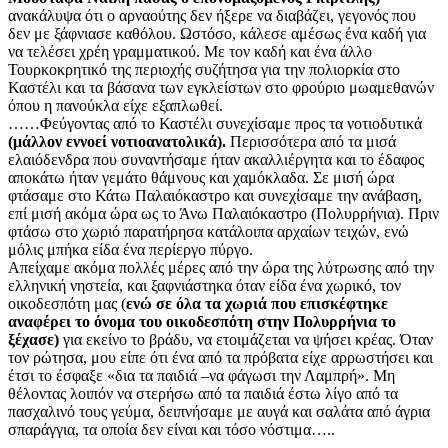
ανακάλυψα ότι ο αρναούτης δεν ήξερε να διαβάζει, γεγονός που
δεν με ξάφνιασε καθόλου. Ωστόσο, κάλεσε αμέσως ένα καδή για
να τελέσει χρέη γραμματικού. Με τον καδή και ένα άλλο
Τουρκοκρητικό της περιοχής συζήτησα για την πολιορκία στο
Καστέλι και τα βάσανα των εγκλείστων στο φρούριο μωαμεθανών
όπου η πανούκλα είχε εξαπλωθεί.
……Φεύγοντας από το Καστέλι συνεχίσαμε προς τα νοτιοδυτικά
(μάλλον εννοεί νοτιοανατολικά).
Περισσότερα από τα μισά
ελαιόδενδρα που συναντήσαμε ήταν ακαλλιέργητα και το έδαφος
αποκάτω ήταν γεμάτο θάμνους και χαμόκλαδα. Σε μισή ώρα
φτάσαμε στο Κάτω Παλαιόκαστρο και συνεχίσαμε την ανάβαση,
επί μισή ακόμα ώρα ως το Άνω Παλαιόκαστρο (Πολυρρήνια). Πριν
φτάσω στο χωριό παρατήρησα κατάλοιπα αρχαίων τειχών, ενώ
μόλις μπήκα είδα ένα περίεργο πύργο.
Απείχαμε ακόμα πολλές μέρες από την ώρα της λύτρωσης από την
ελληνική νηστεία, και ξαφνιάστηκα όταν είδα ένα χωρικό, τον
οικοδεσπότη μας (
ενώ σε όλα τα χωριά που επισκέφτηκε
αναφέρει το όνομα του οικοδεσπότη στην Πολυρρήνια το
ξέχασε)
για εκείνο το βράδυ, να ετοιμάζεται να ψήσει κρέας. Όταν
τον ρώτησα, μου είπε ότι ένα από τα πρόβατα είχε αρρωστήσει και
έτσι το έσφαξε «δια τα παιδιά –να φάγωσι την Λαμπρή». Μη
θέλοντας λοιπόν να στερήσω από τα παιδιά έστω λίγο από τα
πασχαλινό τους γεύμα, δειπνήσαμε με αυγά και σαλάτα από άγρια
σπαράγγια, τα οποία δεν είναι και τόσο νόστιμα…..