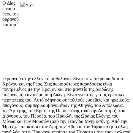
Ο Δίας
είναι ο
θεός του
ουρανού
και του
κεραυνού στην ελληνική μυθολογία. Είναι το νεότερο παιδί του
Κρόνου και της Ρέας. Στις περισσότερες παραδόσεις είναι
παντρεμένος με την Ήρα, αν και στο μαντείο της Δωδώνης,
σύζυγος του αναφέρεται η Διώνη. Είναι γνωστός για τις ερωτικές
περιπέτειες του. Αυτό οδήγησε σε πολλούς ευσεβείς και ηρωικούς
απογόνους, συμπεριλαμβανομένων της Αθηνάς, του Απόλλωνα,
της Άρτεμης, του Ερμή, της Περσεφόνης (από την Δήμητρα), του
Διόνυσου, του Περσέα, του Ηρακλή, της Ωραίας Ελένης, του
Μίνωα και των Μουσών (από την Τιτανίδα Μνημοσύνη). Από την
Ήρα έχει αποκτήσει τον Άρη, την Ήβη και τον Ήφαιστο (μια άλλη
πηγή λέει ότι η Ήρα γονιμοποίησε τον Ήφαιστο μόνη της), ενώ από