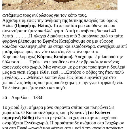
αντάμειψα τους ανθρώπους για τον κόπο τους.
Αρχίσαμε αμέσως την ανάβαση της δυτικής πλαγιάς του όρους
Ηλίας
(Προφήτης Ηλίας).
Τα περισσότερα ελαιόδενδρα που
συναντήσαμε ήταν ακαλλιέργητα. Αυτή η ανάβαση διαρκεί 40
λεπτά ……….Η πλαγιά διακόπτεται από 3 φαράγγια ,από το τρίτο
φαράγγι βλέπουμε το Σφηνάρι Κατεβαίνουμε σε μια εύφορη
κοιλάδα καλλιεργημένη με στάρι και ελαιόδενδρα, συνεχίζουμε επί
μισής ώρας προς τον νότο και στις έξι φτάνουμε στο
Καμποσελόραχο
.( Κάμπος Κισάμου).
Απέχουμε 2 μίλια από την
θάλασσα…….Πρέπει να προσθέσω ότι δεν βρισκόταν κανένας
αρσενικός στο χωριό. Μια γυναίκα με ρώτησε ποια ήταν η δουλειά
μας και γιατί είχαμε έλθει εκεί ,….Ωστόσο ο φόβος της ήταν πολύ
μεγάλος…….Μείνανε λοιπόν έξω έως ότου εμφανίστηκε στο
χωριό ένας άνδρας που μας υποδέχτηκε με την γνωστή φιλοξενία.
Το δείπνο μας ήταν γάλα και αυγά.
26 – Απριλίου – 1834
Το χωριό έχει σήμερα μόνο σαράντα σπίτια και πληρώνει 58
χαράτσια. Ο Καμποσελόραχος και η Κουνονή
(το Κούνενι
σημερινή Βάθη)
είναι τα μεγαλύτερα χωριά στην περιοχή που
ονομάζεται Εννέα-χωριά. Η ομοιότητα δε ανάμεσα στο Ιναχώριον
και στα Εννιά –χωριά μου φέρνει στο μυαλό την αρχαία παράκτια