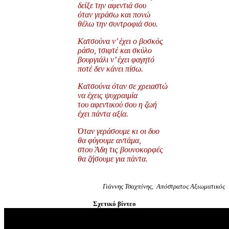
δείξε την αφεντιά σου
όταν γεράσω και πονώ
θέλω την συντροφιά σου.
Κατσούνα ν’ έχει ο βοσκός
ράσο, τσιφτέ και σκύλο
βουργιάλι ν’ έχει φαγητό
ποτέ δεν κάνει πίσω.
Κατσούνα όταν σε χρειαστώ
να έχεις ψυχραιμία
του αφεντικού σου η ζωή
έχει πάντα αξία.
Όταν γεράσουμε κι οι δυο
θα φύγουμε αντάμα,
στου Άδη τις βουνοκορφές
θα ζήσουμε για πάντα.
Γιάννης Τσαχπίνης, Απόστρατος Αξιωματικός
Σχετικό βίντεο