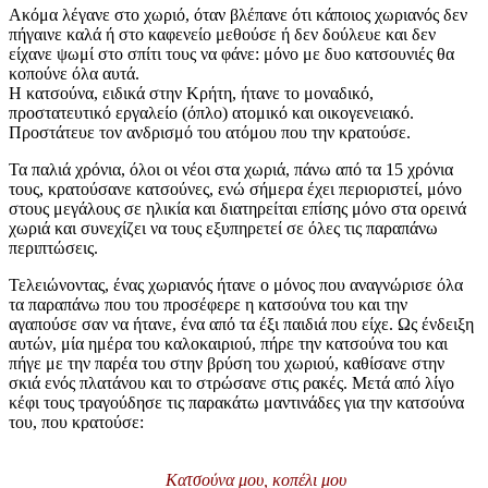
Ακόμα λέγανε στο χωριό, όταν βλέπανε ότι κάποιος χωριανός δεν
πήγαινε καλά ή στο καφενείο μεθούσε ή δεν δούλευε και δεν
είχανε ψωμί στο σπίτι τους να φάνε: μόνο με δυο κατσουνιές θα
κοπούνε όλα αυτά.
Η κατσούνα, ειδικά στην Κρήτη, ήτανε το μοναδικό,
προστατευτικό εργαλείο (όπλο) ατομικό και οικογενειακό.
Προστάτευε τον ανδρισμό του ατόμου που την κρατούσε.
Τα παλιά χρόνια, όλοι οι νέοι στα χωριά, πάνω από τα 15 χρόνια
τους, κρατούσανε κατσούνες, ενώ σήμερα έχει περιοριστεί, μόνο
στους μεγάλους σε ηλικία και διατηρείται επίσης μόνο στα ορεινά
χωριά και συνεχίζει να τους εξυπηρετεί σε όλες τις παραπάνω
περιπτώσεις.
Τελειώνοντας, ένας χωριανός ήτανε ο μόνος που αναγνώρισε όλα
τα παραπάνω που του προσέφερε η κατσούνα του και την
αγαπούσε σαν να ήτανε, ένα από τα έξι παιδιά που είχε. Ως ένδειξη
αυτών, μία ημέρα του καλοκαιριού, πήρε την κατσούνα του και
πήγε με την παρέα του στην βρύση του χωριού, καθίσανε στην
σκιά ενός πλατάνου και το στρώσανε στις ρακές. Μετά από λίγο
κέφι τους τραγούδησε τις παρακάτω μαντινάδες για την κατσούνα
του, που κρατούσε:
Κατσούνα μου, κοπέλι μου