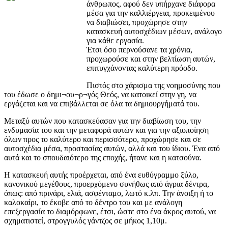
άνθρωπος, αφού δεν υπήρχανε διάφορα
μέσα για την καλλιέργεια, προκειμένου
να διαβιώσει, προχώρησε στην
κατασκευή αυτοσχέδιων μέσων, ανάλογο
για κάθε εργασία.
Έτσι όσο περνούσανε τα χρόνια,
προχωρούσε και στην βελτίωση αυτών,
επιτυγχάνοντας καλύτερη πρόοδο.
Πιστός στο χάρισμα της νοημοσύνης που
του έδωσε ο δημι¬ου¬ρ¬γός Θεός, να κατοικεί στην γη, να
εργάζεται και να επιβάλλεται σε όλα τα δημιουργήματά του.
Μεταξύ αυτών που κατασκεύασαν για την διαβίωση του, την
ενδυμασία του και την μεταφορά αυτών και για την αξιοποίηση
όλων προς το καλύτερο και περισσότερο, προχώρησε και σε
αυτοσχέδια μέσα, προστασίας αυτών, αλλά και του ίδιου. Ένα από
αυτά και το σπουδαιότερο της εποχής, ήτανε και η κατσούνα.
Η κατασκευή αυτής προέρχεται, από ένα ευθύγραμμο ξύλο,
κανονικού μεγέθους, προερχόμενο συνήθως από άγρια δέντρα,
όπως: από πρινάρι, ελιά, ασφένταμο, λωτό κ.λπ. Την άνοιξη ή το
καλοκαίρι, το έκοβε από το δέντρο του και με ανάλογη
επεξεργασία το διαμόρφωνε, έτσι, ώστε στο ένα άκρος αυτού, να
σχηματιστεί, στρογγυλός γάντζος σε μήκος 1,10μ.