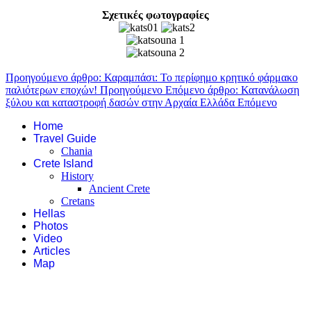
Σχετικές φωτογραφίες
Προηγούμενο άρθρο: Καραμπάσι: Το περίφημο κρητικό φάρμακο
παλιότερων εποχών!
Προηγούμενο
Επόμενο άρθρο: Κατανάλωση
ξύλου και καταστροφή δασών στην Αρχαία Ελλάδα
Επόμενο
Home
Travel Guide
Chania
Crete Island
History
Ancient Crete
Cretans
Hellas
Photos
Video
Articles
Map