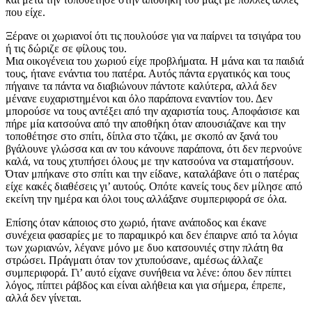
που είχε.
Ξέρανε οι χωριανοί ότι τις πουλούσε για να παίρνει τα τσιγάρα του
ή τις δώριζε σε φίλους του.
Μια οικογένεια του χωριού είχε προβλήματα. Η μάνα και τα παιδιά
τους, ήτανε ενάντια του πατέρα. Αυτός πάντα εργατικός και τους
πήγαινε τα πάντα να διαβιώνουν πάντοτε καλύτερα, αλλά δεν
μένανε ευχαριστημένοι και όλο παράπονα εναντίον του. Δεν
μπορούσε να τους αντέξει από την αχαριστία τους. Αποφάσισε και
πήρε μία κατσούνα από την αποθήκη όταν απουσιάζανε και την
τοποθέτησε στο σπίτι, δίπλα στο τζάκι, με σκοπό αν ξανά του
βγάλουνε γλώσσα και αν του κάνουνε παράπονα, ότι δεν περνούνε
καλά, να τους χτυπήσει όλους με την κατσούνα να σταματήσουν.
Όταν μπήκανε στο σπίτι και την είδανε, καταλάβανε ότι ο πατέρας
είχε κακές διαθέσεις γι’ αυτούς. Οπότε κανείς τους δεν μίλησε από
εκείνη την ημέρα και όλοι τους αλλάξανε συμπεριφορά σε όλα.
Επίσης όταν κάποιος στο χωριό, ήτανε ανάποδος και έκανε
συνέχεια φασαρίες με το παραμικρό και δεν έπαιρνε από τα λόγια
των χωριανών, λέγανε μόνο με δυο κατσουνιές στην πλάτη θα
στρώσει. Πράγματι όταν τον χτυπούσανε, αμέσως άλλαζε
συμπεριφορά. Γι’ αυτό είχανε συνήθεια να λένε: όπου δεν πίπτει
λόγος, πίπτει ράβδος και είναι αλήθεια και για σήμερα, έπρεπε,
αλλά δεν γίνεται.