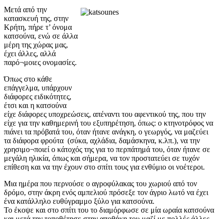
Μετά από την
κατασκευή της, στην
Κρήτη, πήρε τ’ όνομα
κατσούνα, ενώ σε άλλα
μέρη της χώρας μας,
έχει άλλες, αλλά
παρό¬μοιες ονομασίες.
Όπως στο κάθε
επάγγελμα, υπάρχουν
διάφορες ειδικότητες,
έτσι και η κατσούνα
είχε διάφορες υποχρεώσεις, απέναντι του αφεντικού της, που την
είχε για την καθημερινή του εξυπηρέτηση, όπως: ο κτηνοτρόφος να
πιάνει τα πρόβατά του, όταν ήτανε ανάγκη, ο γεωργός, να μαζεύει
τα διάφορα φρούτα (σύκα, αχλάδια, δαμάσκηνα, κ.λπ.), να την
χρησιμο¬ποιεί ο κάτοχός της για το περπάτημά του, όταν ήτανε σε
μεγάλη ηλικία, όπως και σήμερα, να τον προστατεύει σε τυχόν
επίθεση και να την έχουν στο σπίτι τους για ενθύμιο οι νοέτεροι.
Μια ημέρα που περνούσε ο αγροφύλακας του χωριού από τον
δρόμο, στην άκρη ενός αμπελιού πρόσεξε τον άγριο λωτό να έχει
ένα κατάλληλο ευθύγραμμο ξύλο για κατσούνα.
Το έκοψε και στο σπίτι του το διαμόρφωσε σε μία ωραία κατσούνα
και μετά την τοποθέτησε στην αποθήκη του μαζί με πολλές άλλες