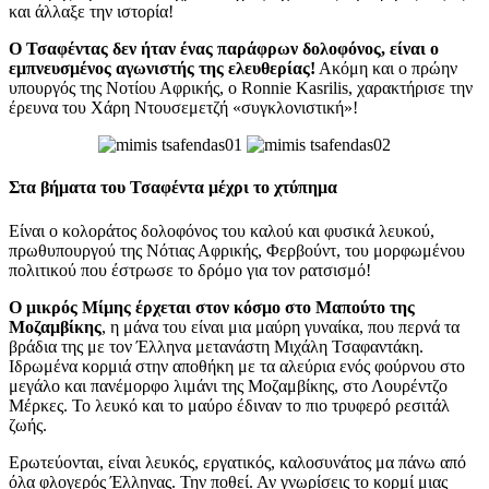
και άλλαξε την ιστορία!
Ο Τσαφέντας δεν ήταν ένας παράφρων δολοφόνος, είναι ο
εμπνευσμένος αγωνιστής της ελευθερίας!
Ακόμη και ο πρώην
υπουργός της Νοτίου Αφρικής, ο Ronnie Kasrilis, χαρακτήρισε την
έρευνα του Χάρη Ντουσεμετζή «συγκλονιστική»!
Στα βήματα του Τσαφέντα μέχρι το χτύπημα
Είναι ο κολοράτος δολοφόνος του καλού και φυσικά λευκού,
πρωθυπουργού της Νότιας Αφρικής, Φερβούντ, του μορφωμένου
πολιτικού που έστρωσε το δρόμο για τον ρατσισμό!
Ο μικρός Μίμης έρχεται στον κόσμο στο Μαπούτο της
Μοζαμβίκης
, η μάνα του είναι μια μαύρη γυναίκα, που περνά τα
βράδια της με τον Έλληνα μετανάστη Μιχάλη Τσαφαντάκη.
Ιδρωμένα κορμιά στην αποθήκη με τα αλεύρια ενός φούρνου στο
μεγάλο και πανέμορφο λιμάνι της Μοζαμβίκης, στο Λουρέντζο
Μέρκες. Το λευκό και το μαύρο έδιναν το πιο τρυφερό ρεσιτάλ
ζωής.
Ερωτεύονται, είναι λευκός, εργατικός, καλοσυνάτος μα πάνω από
όλα φλογερός Έλληνας. Την ποθεί. Αν γνωρίσεις το κορμί μιας