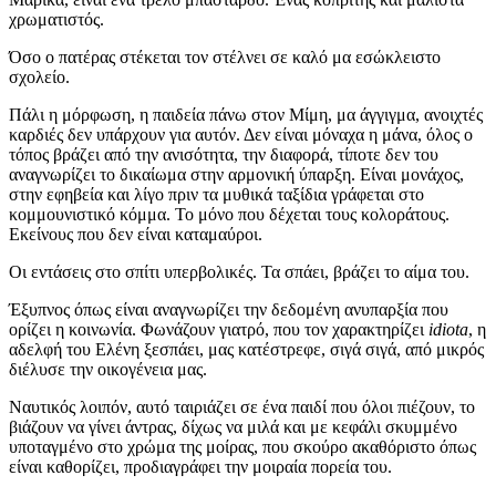
χρωματιστός.
Όσο ο πατέρας στέκεται τον στέλνει σε καλό μα εσώκλειστο
σχολείο.
Πάλι η μόρφωση, η παιδεία πάνω στον Μίμη, μα άγγιγμα, ανοιχτές
καρδιές δεν υπάρχουν για αυτόν. Δεν είναι μόναχα η μάνα, όλος ο
τόπος βράζει από την ανισότητα, την διαφορά, τίποτε δεν του
αναγνωρίζει το δικαίωμα στην αρμονική ύπαρξη. Είναι μονάχος,
στην εφηβεία και λίγο πριν τα μυθικά ταξίδια γράφεται στο
κομμουνιστικό κόμμα. Το μόνο που δέχεται τους κολοράτους.
Εκείνους που δεν είναι καταμαύροι.
Οι εντάσεις στο σπίτι υπερβολικές. Τα σπάει, βράζει το αίμα του.
Έξυπνος όπως είναι αναγνωρίζει την δεδομένη ανυπαρξία που
ορίζει η κοινωνία. Φωνάζουν γιατρό, που τον χαρακτηρίζει
idiota
, η
αδελφή του Ελένη ξεσπάει, μας κατέστρεφε, σιγά σιγά, από μικρός
διέλυσε την οικογένεια μας.
Ναυτικός λοιπόν, αυτό ταιριάζει σε ένα παιδί που όλοι πιέζουν, το
βιάζουν να γίνει άντρας, δίχως να μιλά και με κεφάλι σκυμμένο
υποταγμένο στο χρώμα της μοίρας, που σκούρο ακαθόριστο όπως
είναι καθορίζει, προδιαγράφει την μοιραία πορεία του.