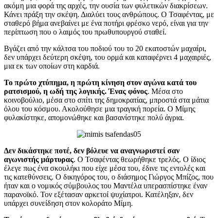
ακόμη μια φορά της αρχές, την ουσία των φυλετικών διακρίσεων.
Κάνει πράξη την σκέψη. Διαλύει τους ανθρώπους. Ο Τσαφέντας, με
σταθερό βήμα ανεβαίνει με ένα ποτήρι φρέσκο νερό, είναι για την
περίπτωση που ο λαιμός του πρωθυπουργού σταθεί.
Βγάζει από την κάλτσα του ποδιού του το 20 εκατοστών μαχαίρι,
δεν υπάρχει δεύτερη σκέψη, του ορμά και καταφέρνει 4 μαχαιριές,
μια εκ των οποίων στη καρδιά.
Το πρώτο χτύπημα, η πρώτη κίνηση στον αγώνα κατά του
ρατσισμού, η ωδή της λογικής. Ένας φόνος
. Μέσα στο
κοινοβούλιο, μέσα στο σπίτι της δημοκρατίας, μπροστά στα μάτια
όλου του κόσμου. Ακολούθησε μια τραγική πορεία. Ο Μίμης
φυλακίστηκε, απομονώθηκε και βασανίστηκε πολύ άγρια.
Δεν δικάστηκε ποτέ, δεν βόλευε να αναγνωριστεί σαν
αγωνιστής μάρτυρας
. Ο Τσαφέντας θεωρήθηκε τρελός. Ο ίδιος
έλεγε πως ένα σκουλήκι που είχε μέσα του, έδινε τις εντολές και
τις κατεθύνσεις. Ο δικηγόρος του, ο διάσημος Γιώργος Μπίζος, που
ήταν και ο νομικός σύμβουλος του Μαντέλα υπερασπίστηκε έναν
παρανοϊκό. Τον εξέτασαν αρκετοί ψυχίατροι. Κατέληξαν, δεν
υπάρχει συνείδηση στον κολοράτο Μίμη.