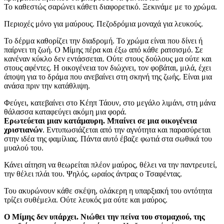
Το καθεστώς σαρώνει κάθετι διαφορετικό. Ξεκινάμε με το χρώμα.
Περιοχές μόνο για μαύρους. Πεζοδρόμια μοναχά για λευκούς.
Το δέρμα καθορίζει την διαδρομή. Το χρώμα είναι που δίνει ή
παίρνει τη ζωή. Ο Μίμης πέρα και έξω από κάθε ρατσισμό. Σε
κανέναν κύκλο δεν εντάσσεται. Ούτε στους δούλους μα ούτε και
στους αφέντες. Η οικογένεια τον διώχνει, τον φοβάται, μιλά, έχει
άποψη για το δράμα που ανεβαίνει στη σκηνή της ζωής. Είναι μια
ανάσα πριν την κατάθλιψη.
Φεύγει, κατεβαίνει στο Κέηπ Τάουν, στο μεγάλο λιμάνι, στη μάνα
θάλασσα καταφεύγει ακόμη μια φορά.
Ερωτεύεται μιαν κατάμαυρη. Μπαίνει σε μια οικογένεια
χριστιανών
. Εντυπωσιάζεται από την αγνότητα και παρασύρεται
στην ιδέα της φαμίλιας. Πάντα αυτό έβαζε φωτιά στα σωθικά του
μυαλού του.
Κάνει αίτηση να θεωρείται πλέον μαύρος, θέλει να την παντρευτεί,
την θέλει πλάι του. Ψηλός, ωραίος άντρας ο Τσαφέντας.
Του ακυρώνουν κάθε σκέψη, ολάκερη η υπαρξιακή του οντότητα
τρίζει συθέμελα. Ούτε λευκός μα ούτε και μαύρος.
Ο Μίμης δεν υπάρχει. Νιώθει την πείνα του στομαχιού, της