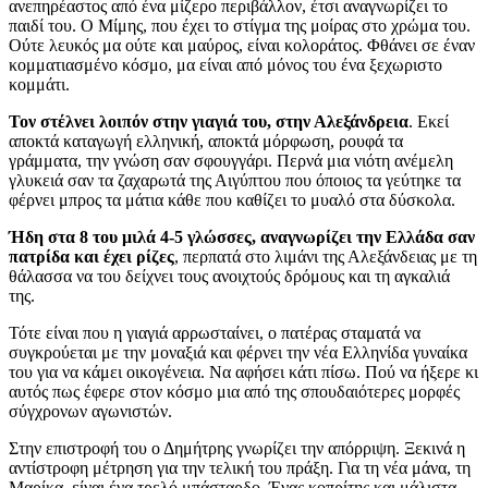
ανεπηρέαστος από ένα μίζερο περιβάλλον, έτσι αναγνωρίζει το
παιδί του. Ο Μίμης, που έχει το στίγμα της μοίρας στο χρώμα του.
Ούτε λευκός μα ούτε και μαύρος, είναι κολοράτος. Φθάνει σε έναν
κομματιασμένο κόσμο, μα είναι από μόνος του ένα ξεχωριστο
κομμάτι.
Τον στέλνει λοιπόν στην γιαγιά του, στην Αλεξάνδρεια
. Εκεί
αποκτά καταγωγή ελληνική, αποκτά μόρφωση, ρουφά τα
γράμματα, την γνώση σαν σφουγγάρι. Περνά μια νιότη ανέμελη
γλυκειά σαν τα ζαχαρωτά της Αιγύπτου που όποιος τα γεύτηκε τα
φέρνει μπρος τα μάτια κάθε που καθίζει το μυαλό στα δύσκολα.
Ήδη στα 8 του μιλά 4-5 γλώσσες, αναγνωρίζει την Ελλάδα σαν
πατρίδα και έχει ρίζες
, περπατά στο λιμάνι της Αλεξάνδειας με τη
θάλασσα να του δείχνει τους ανοιχτούς δρόμους και τη αγκαλιά
της.
Τότε είναι που η γιαγιά αρρωσταίνει, ο πατέρας σταματά να
συγκρούεται με την μοναξιά και φέρνει την νέα Ελληνίδα γυναίκα
του για να κάμει οικογένεια. Να αφήσει κάτι πίσω. Πού να ήξερε κι
αυτός πως έφερε στον κόσμο μια από της σπουδαιότερες μορφές
σύγχρονων αγωνιστών.
Στην επιστροφή του ο Δημήτρης γνωρίζει την απόρριψη. Ξεκινά η
αντίστροφη μέτρηση για την τελική του πράξη. Για τη νέα μάνα, τη
Μαρίκα, είναι ένα τρελό μπάσταρδο. Ένας κοπρίτης και μάλιστα