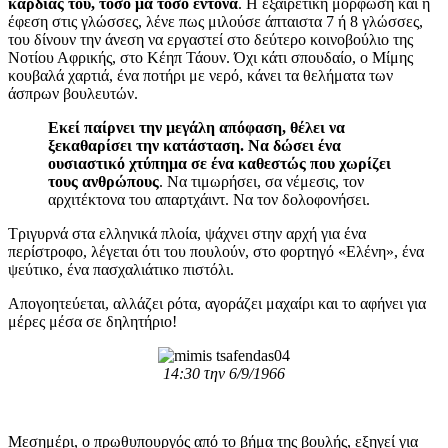
καρδιάς του, τόσο μα τόσο έντονα
. Η εξαιρετική μόρφωση και η
έφεση στις γλώσσες, λένε πως μιλούσε άπταιστα 7 ή 8 γλώσσες,
του δίνουν την άνεση να εργαστεί στο δεύτερο κοινοβούλιο της
Νοτίου Αφρικής, στο Κέηπ Τάουν. Όχι κάτι σπουδαίο, ο Μίμης
κουβαλά χαρτιά, ένα ποτήρι με νερό, κάνει τα θελήματα των
άσπρων βουλευτών.
Εκεί παίρνει την μεγάλη απόφαση, θέλει να
ξεκαθαρίσει την κατάσταση. Να δώσει ένα
ουσιαστικό χτύπημα σε ένα καθεστώς που χωρίζει
τους ανθρώπους
. Να τιμωρήσει, σα νέμεσις, τον
αρχιτέκτονα του απαρτχάιντ. Να τον δολοφονήσει.
Τριγυρνά στα ελληνικά πλοία, ψάχνει στην αρχή για ένα
περίστροφο, λέγεται ότι του πουλούν, στο φορτηγό «Ελένη», ένα
ψεύτικο, ένα πασχαλιάτικο πιστόλι.
Απογοητεύεται, αλλάζει ρότα, αγοράζει μαχαίρι και το αφήνει για
μέρες μέσα σε δηλητήριο!
14:30 την 6/9/1966
Μεσημέρι, ο πρωθυπουργός από το βήμα της βουλής, εξηγεί για