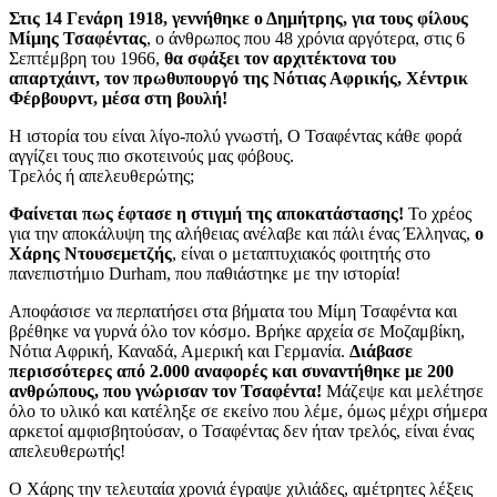
Στις 14 Γενάρη 1918, γεννήθηκε ο Δημήτρης, για τους φίλους
Μίμης Τσαφέντας
, ο άνθρωπος που 48 χρόνια αργότερα, στις 6
Σεπτέμβρη του 1966,
θα σφάξει τον αρχιτέκτονα του
απαρτχάιντ, τον πρωθυπουργό της Νότιας Αφρικής, Χέντρικ
Φέρβουρντ, μέσα στη βουλή!
Η ιστορία του είναι λίγο-πολύ γνωστή, Ο Τσαφέντας κάθε φορά
αγγίζει τους πιο σκοτεινούς μας φόβους.
Τρελός ή απελευθερώτης;
Φαίνεται πως έφτασε η στιγμή της αποκατάστασης!
Το χρέος
για την αποκάλυψη της αλήθειας ανέλαβε και πάλι ένας Έλληνας,
ο
Χάρης Ντουσεμετζής
, είναι ο μεταπτυχιακός φοιτητής στο
πανεπιστήμιο Durham, που παθιάστηκε με την ιστορία!
Αποφάσισε να περπατήσει στα βήματα του Μίμη Τσαφέντα και
βρέθηκε να γυρνά όλο τον κόσμο. Βρήκε αρχεία σε Μοζαμβίκη,
Νότια Αφρική, Καναδά, Αμερική και Γερμανία.
Διάβασε
περισσότερες από 2.000 αναφορές και συναντήθηκε με 200
ανθρώπους, που γνώρισαν τον Τσαφέντα!
Μάζεψε και μελέτησε
όλο το υλικό και κατέληξε σε εκείνο που λέμε, όμως μέχρι σήμερα
αρκετοί αμφισβητούσαν, ο Τσαφέντας δεν ήταν τρελός, είναι ένας
απελευθερωτής!
Ο Χάρης την τελευταία χρονιά έγραψε χιλιάδες, αμέτρητες λέξεις