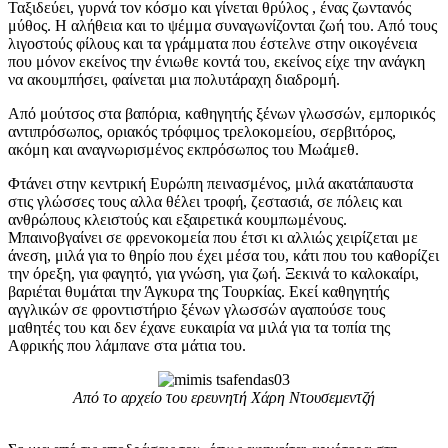
Ταξιδεύει, γυρνά τον κόσμο και γίνεται θρύλος , ένας ζωντανός
μύθος. Η αλήθεια και το ψέμμα συναγωνίζονται ζωή του. Από τους
λιγοστούς φίλους και τα γράμματα που έστελνε στην οικογένεια
που μόνον εκείνος την ένιωθε κοντά του, εκείνος είχε την ανάγκη
να ακουμπήσει, φαίνεται μια πολυτάραχη διαδρομή.
Από μούτσος στα βαπόρια, καθηγητής ξένων γλωσσών, εμπορικός
αντιπρόσωπος, οριακός τρόφιμος τρελοκομείου, σερβιτόρος,
ακόμη και αναγνωρισμένος εκπρόσωπος του Μωάμεθ.
Φτάνει στην κεντρική Ευρώπη πεινασμένος, μιλά ακατάπαυστα
στις γλώσσες τους αλλα θέλει τροφή, ζεστασιά, σε πόλεις και
ανθρώπους κλειστούς και εξαιρετικά κουμπωμένους.
Μπαινοβγαίνει σε φρενοκομεία που έτσι κι αλλιώς χειρίζεται με
άνεση, μιλά για το θηρίο που έχει μέσα του, κάτι που του καθορίζει
την όρεξη, για φαγητό, για γνώση, για ζωή. Ξεκινά το καλοκαίρι,
βαριέται θυμάται την Άγκυρα της Τουρκίας. Εκεί καθηγητής
αγγλικών σε φροντιστήριο ξένων γλωσσών αγαπούσε τους
μαθητές του και δεν έχανε ευκαιρία να μιλά για τα τοπία της
Αφρικής που λάμπανε στα μάτια του.
Από το αρχείο του ερευνητή Χάρη Ντουσεμεντζή