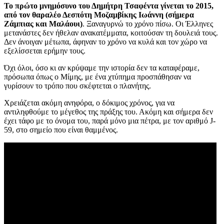
Το πρώτο μνημόσυνο του Δημήτρη Τσαφέντα γίνεται το 2015,
από τον θαραλέο Δεσπότη Μοζαμβίκης Ιωάννη (σήμερα
Ζάμπιας και Μαλάουι)
. Ξαναγυρνώ το χρόνο πίσω. Οι Έλληνες
μετανάστες δεν ήθελαν ανακατέμματα, κοιτούσαν τη δουλειά τους.
Δεν άνοιγαν μέτωπα, άφηναν το χρόνο να κυλά και τον χώρο να
εξελίσσεται ερήμην τους.
Όχι όλοι, όσο κι αν κρύψαμε την ιστορία δεν τα καταφέραμε,
πρόσωπα όπως ο Μίμης, με ένα χτύπημα προσπάθησαν να
γυρίσουν το τρόπο που σκέφτεται ο πλανήτης.
Χρειάζεται ακόμη ανηφόρα, ο δόκιμος χρόνος, για να
αντιληφθούμε το μέγεθος της πράξης του. Ακόμη και σήμερα δεν
έχει τάφο με το όνομα του, παρά μόνο μια πέτρα, με τον αριθμό J-
59, στο σημείο που είναι θαμμένος.