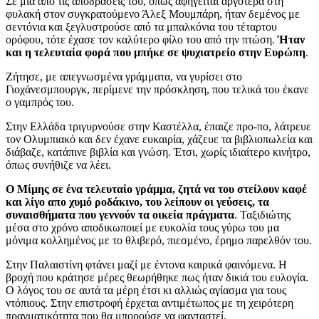
Σε μια από τις αποδράσεις του, όπως αφηγείται αργότερα στη
φυλακή στον συγκρατούμενο Άλεξ Μουμπάρη, ήταν δεμένος με
σεντόνια και ξεγλυστρούσε από τα μπαλκόνια του τέταρτου
ορόφου, τότε έχασε τον καλύτερο φίλο του από την πτώση.
Ήταν
και η τελευταία φορά που μπήκε σε ψυχιατρείο στην Ευρώπη
.
Ζήτησε, με απεγνωσμένα γράμματα, να γυρίσει στο
Γιοχάνεσμπουργκ, περίμενε την πρόσκληση, που τελικά του έκανε
ο γαμπρός του.
Στην Ελλάδα τριγυρνούσε στην Καστέλλα, έπαιζε προ-πο, λάτρευε
τον Ολυμπιακό και δεν έχανε ευκαιρία, χάζευε τα βιβλιοπωλεία και
διάβαζε, κατάπινε βιβλία και γνώση. Έτσι, χωρίς ιδιαίτερο κινήτρο,
όπως συνήθιζε να λέει.
Ο Μίμης σε ένα τελευταίο γράμμα, ζητά να του στείλουν καφέ
και λίγο απο χυμό ροδάκινο, του λείπουν οι γεύσεις, τα
συναισθήματα που γεννούν τα οικεία πράγματα
. Ταξιδιώτης
μέσα στο χρόνο αποδικωποιεί με ευκολία τους γύρω του μα
μόνιμα κολλημένος με το θλιβερό, πιεσμένο, έρημο παρελθόν του.
Στην Παλαιστίνη φτάνει μαζί με έντονα καιρικά φαινόμενα. Η
βροχή που κράτησε μέρες θεωρήθηκε πως ήταν δικιά του ευλογία.
Ο λόγος του σε αυτά τα μέρη έτσι κι αλλιώς αγίασμα για τους
ντόπιους. Στην επιστροφή έρχεται αντιμέτωπος με τη χειρότερη
πραγματικότητα που θα μπορούσε να φανταστεί.