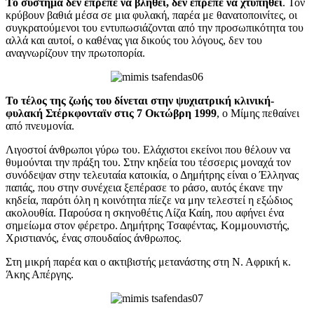
Το σύστημα δεν έπρεπε να βληθεί, δεν έπρεπε να χτυπηθεί
. Τον
κρύβουν βαθιά μέσα σε μια φυλακή, παρέα με θανατοποινίτες, οι
συγκρατούμενοι του εντυπωσιάζονται από την προσωπικότητα του
αλλά και αυτοί, ο καθένας για δικούς του λόγους, δεν του
αναγνωρίζουν την πρωτοπορία.
Το τέλος της ζωής του δίνεται στην ψυχιατρική κλινική-
φυλακή Στέρκφονταϊν στις 7 Οκτώβρη 1999
, ο Μίμης πεθαίνει
από πνευμονία.
Λιγοστοί άνθρωποι γύρω του. Ελάχιστοι εκείνοι που θέλουν να
θυμούνται την πράξη του. Στην κηδεία του τέσσερις μοναχά τον
συνόδεψαν στην τελευταία κατοικία, ο Δημήτρης είναι ο Έλληνας
παπάς, που στην συνέχεια ξεπέρασε το ράσο, αυτός έκανε την
κηδεία, παρότι όλη η κοινότητα πίεζε να μην τελεστεί η εξώδιος
ακολουθία. Παρούσα η σκηνοθέτις Λίζα Καίη, που αφήνει ένα
σημείωμα στον φέρετρο. Δημήτρης Τσαφέντας, Κομμουνιστής,
Χριστιανός, ένας σπουδαίος άνθρωπος.
Στη μικρή παρέα και ο ακτιβιστής μετανάστης στη Ν. Αφρική κ.
Άκης Απέργης.