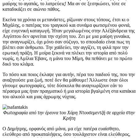
μαύρης το αγαπάς, το λατρεύεις! Μα αν σε ξεσηκώσει, τότε σε
καταδικάζει σε αιώνιο πάθος.
Εκείνα τα χρόνια οι μετανάστες, ρίζωναν στους τόπους, έτσι κι ο
Μιχάλης, ο πατέρας του τραγικού και συνάμα φωτισμένου φονιά,
είχε ευγενική καταγωγή. Ήταν μεγαλωμένος στην Αλέξάνδρεια της
Αιγύπτου δεν αρνείται την σχέση του. Ζει με μια μαύρη γυναίκα,
την αναγνωρίζει, όχι μόνο σαν σύζυγο, το σπουδαίο είναι πως τη
βλέπει σαν άνθρωπο. Την χαϊδεύει, την αγγίζει, τη φιλά πριν την
ερωτική πράξη. Η μοίρα ξεκινά να πλέκει την ιστορία από πολύ
νωρίς, η Αμίλια Έβανς, η μάνα του Μίμη, θα πεθάνει με το πρώτο
δικό του κλάμα.
Το πόσο και ποιος έκλαψε για αυτήν, πέρα του παιδιού της, που την
αναζητούσε μια ζωή, ποτέ δεν θα μάθουμε! Άλλωστε όταν όλοι
γίνουμε φωτογραφίες, τότε δύσκολα θα αναγνωρίζουν εάν το
πέρασμα μας ήταν πραγματικό ή μια ιστορία βγαλμένη στα καπάκια
του αλκοόλ και μιας άχρωμης νύχτας.
Φωτογραφία από την έρευνα του Χάρη Ντουσεμεντζή σε αρχεία στην
Κρήτη
Ο Δημήτρης, ορφανός από μάνα, μα είχε πατέρα ευαίσθητο,
ελεύθερο από προκαταλήψεις, όσο τουλάχιστον είναι ελεύθερος,