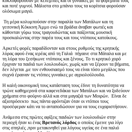
κυκλοφορούσαν με κελεμπίες και οι γυναίκες με τα φορέματα τους
και ποτέ γυμνοί. Μάλιστα στο μπάνιο τους τα κορίτσια φορούσαν
ολόσωμα μαγιό.
Τη μέρα κολυμπούσαν στην παραλία των Ματάλων και τη
γειτονική Κόκκινη Άμμο ενώ τα βράδια άναβαν φωτιές και
κάθονταν γύρω τους τραγουδώντας και παίζοντας μουσική
προσκαλώντας στην παρέα τους και τους ντόπιους κατοίκους.
Αρκετές φορές παραδίδονταν και στους ρυθμούς της κρητικής
λύρας αφού ένας ιερέας από τη Γαλιά πήγαινε στα Μάταλα και με
τη λύρα του ξεσήκωνε ντόπιους και ξένους. Το τι κρητικό χορό
έριχναν τα παιδιά των λουλουδιών, χωρίς καν να ξέρουν τα βήματα,
δεν λέγεται ,με τον ενθουσιασμό τους να είναι τόσο μεγάλος που
συχνά έραιναν τις ντόπιες γυναίκες με αγριολούλουδα.
Η καλή οικονομική τους κατάσταση τους έδινε τη δυνατότητα να
τρώνε καθημερινά στα καφενεδάκια των Ματάλων και να ξοδεύουν
χρήματα στο φούρνο αλλά και στα μαγαζιά των Μοιρών. Είναι δε
αξιοπρόσεκτο πως πάντα φρόντιζαν όταν οι ντόπιοι τους
προσέφεραν κάτι να το ανταποδώσουν για να τους ευχαριστήσουν.
Ανάμεσα στις πρώτες αφίξεις παιδιών των λουλουδιών στην
περιοχή ήταν κι ένας
Βρετανός λόρδος
ο οποίος έμεινε για λίγο
στις σπηλιές ,πριν μετακινηθεί για λόγους υγείας σε ένα παλιό