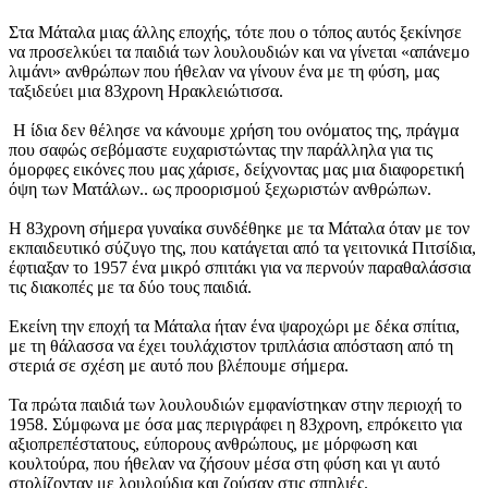
Στα Μάταλα μιας άλλης εποχής, τότε που ο τόπος αυτός ξεκίνησε
να προσελκύει τα παιδιά των λουλουδιών και να γίνεται «απάνεμο
λιμάνι» ανθρώπων που ήθελαν να γίνουν ένα με τη φύση, μας
ταξιδεύει μια 83χρονη Ηρακλειώτισσα.
Η ίδια δεν θέλησε να κάνουμε χρήση του ονόματος της, πράγμα
που σαφώς σεβόμαστε ευχαριστώντας την παράλληλα για τις
όμορφες εικόνες που μας χάρισε, δείχνοντας μας μια διαφορετική
όψη των Ματάλων.. ως προορισμού ξεχωριστών ανθρώπων.
Η 83χρονη σήμερα γυναίκα συνδέθηκε με τα Μάταλα όταν με τον
εκπαιδευτικό σύζυγο της, που κατάγεται από τα γειτονικά Πιτσίδια,
έφτιαξαν το 1957 ένα μικρό σπιτάκι για να περνούν παραθαλάσσια
τις διακοπές με τα δύο τους παιδιά.
Εκείνη την εποχή τα Μάταλα ήταν ένα ψαροχώρι με δέκα σπίτια,
με τη θάλασσα να έχει τουλάχιστον τριπλάσια απόσταση από τη
στεριά σε σχέση με αυτό που βλέπουμε σήμερα.
Τα πρώτα παιδιά των λουλουδιών εμφανίστηκαν στην περιοχή το
1958. Σύμφωνα με όσα μας περιγράφει η 83χρονη, επρόκειτο για
αξιοπρεπέστατους, εύπορους ανθρώπους, με μόρφωση και
κουλτούρα, που ήθελαν να ζήσουν μέσα στη φύση και γι αυτό
στολίζονταν με λουλούδια και ζούσαν στις σπηλιές.