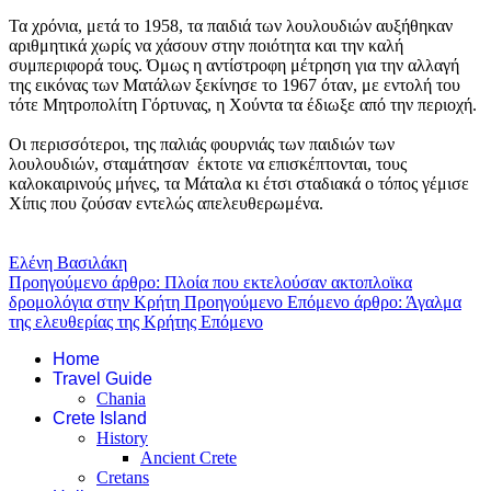
Τα χρόνια, μετά το 1958, τα παιδιά των λουλουδιών αυξήθηκαν
αριθμητικά χωρίς να χάσουν στην ποιότητα και την καλή
συμπεριφορά τους. Όμως η αντίστροφη μέτρηση για την αλλαγή
της εικόνας των Ματάλων ξεκίνησε το 1967 όταν, με εντολή του
τότε Μητροπολίτη Γόρτυνας, η Χούντα τα έδιωξε από την περιοχή.
Οι περισσότεροι, της παλιάς φουρνιάς των παιδιών των
λουλουδιών, σταμάτησαν έκτοτε να επισκέπτονται, τους
καλοκαιρινούς μήνες, τα Μάταλα κι έτσι σταδιακά ο τόπος γέμισε
Χίπις που ζούσαν εντελώς απελευθερωμένα.
Ελένη Βασιλάκη
Προηγούμενο άρθρο: Πλοία που εκτελούσαν ακτοπλοϊκα
δρομολόγια στην Κρήτη
Προηγούμενο
Επόμενο άρθρο: Άγαλμα
της ελευθερίας της Κρήτης
Επόμενο
Home
Travel Guide
Chania
Crete Island
History
Ancient Crete
Cretans