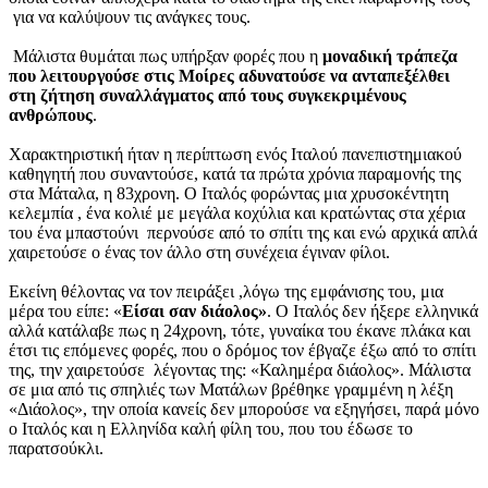
για να καλύψουν τις ανάγκες τους.
Μάλιστα θυμάται πως υπήρξαν φορές που η
μοναδική τράπεζα
που λειτουργούσε στις Μοίρες αδυνατούσε να ανταπεξέλθει
στη ζήτηση συναλλάγματος από τους συγκεκριμένους
ανθρώπους
.
Χαρακτηριστική ήταν η περίπτωση ενός Ιταλού πανεπιστημιακού
καθηγητή που συναντούσε, κατά τα πρώτα χρόνια παραμονής της
στα Μάταλα, η 83χρονη. Ο Ιταλός φορώντας μια χρυσοκέντητη
κελεμπία , ένα κολιέ με μεγάλα κοχύλια και κρατώντας στα χέρια
του ένα μπαστούνι περνούσε από το σπίτι της και ενώ αρχικά απλά
χαιρετούσε ο ένας τον άλλο στη συνέχεια έγιναν φίλοι.
Εκείνη θέλοντας να τον πειράξει ,λόγω της εμφάνισης του, μια
μέρα του είπε: «
Είσαι σαν διάολος»
. Ο Ιταλός δεν ήξερε ελληνικά
αλλά κατάλαβε πως η 24χρονη, τότε, γυναίκα του έκανε πλάκα και
έτσι τις επόμενες φορές, που ο δρόμος τον έβγαζε έξω από το σπίτι
της, την χαιρετούσε λέγοντας της: «Καλημέρα διάολος». Μάλιστα
σε μια από τις σπηλιές των Ματάλων βρέθηκε γραμμένη η λέξη
«Διάολος», την οποία κανείς δεν μπορούσε να εξηγήσει, παρά μόνο
ο Ιταλός και η Ελληνίδα καλή φίλη του, που του έδωσε το
παρατσούκλι.