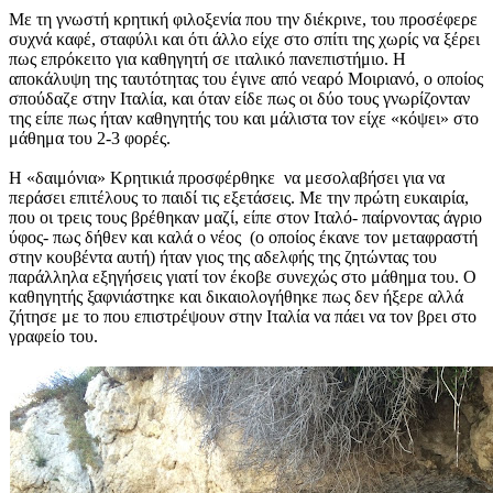
Με τη γνωστή κρητική φιλοξενία που την διέκρινε, του προσέφερε
συχνά καφέ, σταφύλι και ότι άλλο είχε στο σπίτι της χωρίς να ξέρει
πως επρόκειτο για καθηγητή σε ιταλικό πανεπιστήμιο. Η
αποκάλυψη της ταυτότητας του έγινε από νεαρό Μοιριανό, ο οποίος
σπούδαζε στην Ιταλία, και όταν είδε πως οι δύο τους γνωρίζονταν
της είπε πως ήταν καθηγητής του και μάλιστα τον είχε «κόψει» στο
μάθημα του 2-3 φορές.
Η «δαιμόνια» Κρητικιά προσφέρθηκε να μεσολαβήσει για να
περάσει επιτέλους το παιδί τις εξετάσεις. Με την πρώτη ευκαιρία,
που οι τρεις τους βρέθηκαν μαζί, είπε στον Ιταλό- παίρνοντας άγριο
ύφος- πως δήθεν και καλά ο νέος (ο οποίος έκανε τον μεταφραστή
στην κουβέντα αυτή) ήταν γιος της αδελφής της ζητώντας του
παράλληλα εξηγήσεις γιατί τον έκοβε συνεχώς στο μάθημα του. Ο
καθηγητής ξαφνιάστηκε και δικαιολογήθηκε πως δεν ήξερε αλλά
ζήτησε με το που επιστρέψουν στην Ιταλία να πάει να τον βρει στο
γραφείο του.