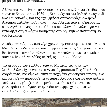
μικρό σπιτάκι των Ματάλων.
Αξέχαστος θα μείνει στην 83χρονη κι ένας πανέξυπνος έφηβος, που
έκανε τη δεκαετία του 1950 τις διακοπές του στα Μάταλα, ως παιδί
των λουλουδιών, και της είχε ζητήσει να τον διδάξει ελληνικά.
Αγάπησε μάλιστα τόσο πολύ τη γλώσσα μας που επιστρέφοντας
στην Αγγλία συνέχισε τα μαθήματα σε ελληνικό σχολείο για να
καταλήξει στη συνέχεια καθηγητής στο φημισμένο πανεπιστήμιο
του Κέμπριτζ.
Αυτός ο νεαρός πριν από λίγα χρόνια την επισκέφθηκε και πάλι στα
Μάταλα, συνοδευόμενος αυτή τη φορά από τους δύο γιους του και
θυμίζοντας στην «δασκάλα» του, με νοσταλγία, πως του αγρίευε
όταν εκείνος έλεγε λάθος τις λέξεις που του μάθαινε.
Το πέρασμα του εξάλλου, από τα Μάταλα, ως παιδί των
λουλουδιών, είχε κάνει και ο γνωστός μουσικός Ρος Ντέιλι. Ο
νεαρός τότε, Ρος είχε δει στην περιοχή ένα γαϊδουράκι παρατημένο
και ρώτησε αν μπορούσε να το πάρει. Αγόρασε λοιπόν δύο πήλινες
στάμνες, τις γέμιζε καθημερινά με νερό, τις φόρτωνε στο
γαϊδουράκι και πήγαινε στην Κόκκινη Άμμο χωρίς ποτέ να
καβαλήσει το ζώο γιατί το λυπόταν.