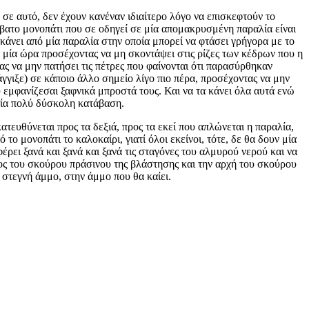
σε αυτό, δεν έχουν κανέναν ιδιαίτερο λόγο να επισκεφτούν το
σβατο μονοπάτι που σε οδηγεί σε μία απομακρυσμένη παραλία είναι
κάνει από μία παραλία στην οποία μπορεί να φτάσει γρήγορα με το
για μία ώρα προσέχοντας να μη σκοντάψει στις ρίζες των κέδρων που η
ς να μην πατήσει τις πέτρες που φαίνονται ότι παρασύρθηκαν
γγιξε) σε κάποιο άλλο σημείο λίγο πιο πέρα, προσέχοντας να μην
 εμφανίζεσαι ξαφνικά μπροστά τους. Και να τα κάνει όλα αυτά ενώ
 μία πολύ δύσκολη κατάβαση.
ατευθύνεται προς τα δεξιά, προς τα εκεί που απλώνεται η παραλία,
το μονοπάτι το καλοκαίρι, γιατί όλοι εκείνοι, τότε, δε θα δουν μία
ρει ξανά και ξανά και ξανά τις σταγόνες του αλμυρού νερού και να
ς του σκούρου πράσινου της βλάστησης και την αρχή του σκούρου
 στεγνή άμμο, στην άμμο που θα καίει.