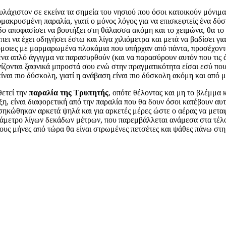
λάχιστον σε εκείνα τα σημεία του νησιού που όσοι κατοικούν μόνιμα 
ομακρυσμένη παραλία, γιατί ο μόνος λόγος για να επισκεφτείς ένα δύ
δο αποφασίσει να βουτήξει στη θάλασσα ακόμη και το χειμώνα, θα το 
έπει να έχει οδηγήσει έστω και λίγα χιλιόμετρα και μετά να βαδίσει 
 όμοιες με μαρμαρωμένα πλοκάμια που υπήρχαν από πάντα, προσέχοντα
ένα απλό άγγιγμα να παρασυρθούν (και να παρασύρουν αυτόν που τις ά
ανίζονται ξαφνικά μπροστά σου ενώ στην πραγματικότητα είσαι εσύ που
 είναι πιο δύσκολη, γιατί η ανάβαση είναι πιο δύσκολη ακόμη και από
θετεί την
παραλία της Τρυπητής
, οπότε θέλοντας και μη το βλέμμα κ
ξη, είναι διαφορετική από την παραλία που θα δουν όσοι κατέβουν αυτό 
σηκώθηκαν αρκετά ψηλά και για αρκετές μέρες ώστε ο αέρας να μεταφέ
άμετρο λίγων δεκάδων μέτρων, που παρεμβάλλεται ανάμεσα στα τέλο
γους μήνες από τώρα θα είναι στρωμένες πετσέτες και ψάθες πάνω στη