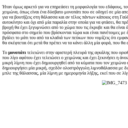
Ήταν όμως αρκετό για να επηρεάσει τη μορφολογία του εδάφους, του
χειμώνα, όπως είναι ένα δύσβατο μονοπάτι που σε οδηγεί σε μία απ
για να βουτήξεις στη θάλασσα και αν τέλος πάντων κάποιος στη Γαύ
αυτοκίνητο και όχι από μία παραλία στην οποία για να φτάσει, θα πρ
βροχή θα έχει ξεγυμνώσει από το χώμα που τις έκρυβε και θα είναι
πρόσφατα στο σημείο που βρίσκονται τώρα και είναι πανέτοιμες με 
βγάλει το μάτι του από τα κλαδιά των πεύκων που νομίζεις ότι εμφ
θα σκέφτεται ότι μετά θα πρέπει να τα κάνει άλλη μία φορά, που θα
Το
μονοπάτι
τελειώνει στην αριστερή πλευρά της αγκάλης που οριο
που λίγο αφότου έχει τελειώσει ο χειμώνας και έχει ξεκινήσει η άνοι
μικρή λίμνη που έχει δημιουργηθεί από τα κύματα που τον χειμώνα 
δημιουργήσει μία μικρή, σχεδόν ολοστρόγγυλη λιμνοθάλασσα με δι
μπλε της θάλασσας, μία λίμνη με ημερομηνία λήξης, εκεί που σε λί