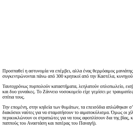
Προσπαθεί η αστυνομία να επέμβει, αλλα ένας θερμόαιμος μανιάτης 
συγκεντρώνονται πάνω από 300 κρητικοί από την Καστέλα, κυνηγούν
Ταυτοχρόνως πυρπολούν καταστήματα, λεηλατούν οπλοπωλείο, εισβ
και δυο γυναίκες. Το Ζάννειο νοσοκομείο είχε γεμίσει με τραυματί
σπίτια τους.
Την επομένη, στην κηδεία των θυμάτων, τα επεισόδια απλώθηκαν σ’
διακόσιοι ναύτες για να σταματήσουν το αιματοκύλισμα. Όμως οι χ
περικυκλώνουν οι στρατιώτες για να τους αφοπλίσουν δια της βίας,
παππούς του Αναστάση και πατέρας του Παναγή).