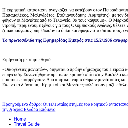
Η εκρηκτική κατάσταση αναγκάζει να κατέβουν στον Πειραιά αντι
Παπαμαλέκος, Μαλινδρέτος, Στυλιανουδάκης Λυμπρίτης) με τον δή
φύγουν οι Μανιάτες από το Τελωνείο, θα τους κάψουμε». Ο Μερκούρης
ντροπή, περιμένουμε ξένους για τους Ολυμπιακούς Αγώνες, θέλετε ν
ζητωκραύγασαν, παρέδωσαν τα όπλα και έφυγαν στα σπίτια τους, εν
Το πρωτοσέλιδο της Εφημερίδας Εμπρός στις 15/2/1906 αναφερ
Ειρήνευση με συμπεθεριά
«Οικογένειες μανιατών», διηγείται ο πρώην δήμαρχος του Πειραιά 
ειρήνευση. Συναντήθηκαν πρώτα σε κρητικό σπίτι στην Καστέλα και
που τους επισφράγισαν. Δυο κρητικοί νυμφεύθηκαν μανιάτισσες και 
Εκείνο το διάστημα, Κρητικοί και Μανιάτες πολέμησαν μαζί εθε
Προηγούμενο άρθρο: Οι τελευταίες στιγμές του κρητικού αντιστασ
την Αρχαία Ελλάδα
Επόμενο
Home
Travel Guide