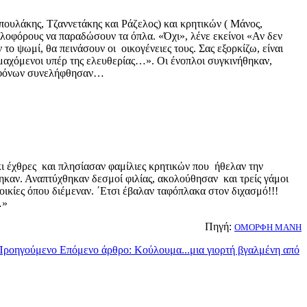
υλάκης, Τζαννετάκης και Ράζελος) και κρητικών ( Μάνος,
οφόρους να παραδώσουν τα όπλα. «Όχι», λένε εκείνοι «Αν δεν
το ψωμί, θα πεινάσουν οι οικογένειες τους. Σας εξορκίζω, είναι
ς μαχόμενοι υπέρ της ελευθερίας…». Οι ένοπλοι συγκινήθηκαν,
ων φόνων συνελήφθησαν…
κι έχθρες και πλησίασαν φαμίλιες κρητικών που ήθελαν την
ηκαν. Αναπτύχθηκαν δεσμοί φιλίας, ακολούθησαν και τρείς γάμοι
οικίες όπου διέμεναν. ΄Ετσι έβαλαν ταφόπλακα στον διχασμό!!!
…»
Πηγή:
ΟΜΟΡΦΗ ΜΑΝΗ
Προηγούμενο
Επόμενο άρθρο: Κούλουμα...μια γιορτή βγαλμένη από