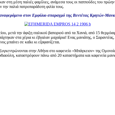
πήκαν στη μέση παλιές φαμίλιες, ανάμεσα τους οι παππούδες του πρ
ν την παλιά πατροπαράδοτη φιλία τους.
6 αναφερόμενο στον Εμφύλιο σπαραγμό της Βεντέτας Κρητών-Μανι
ίου, μετά την άφιξη ιταλικού βαποριού από τα Χανιά, από 15 θερμό
πάχτηκαν στα χέρια κι έβγαλαν μαχαίρια! Ενας μανιάτης, ο Σαραντέας
ος μπαίνει σε καΐκι κι εξαφανίζεται.
 Συγκεντρώνονται στην Αθήνα στο καφενείο «Μπάγκειον» της Ομονοία
Μιαούλη, καταστρέφουν πάνω από 20 καταστήματα και καφενεία μανι