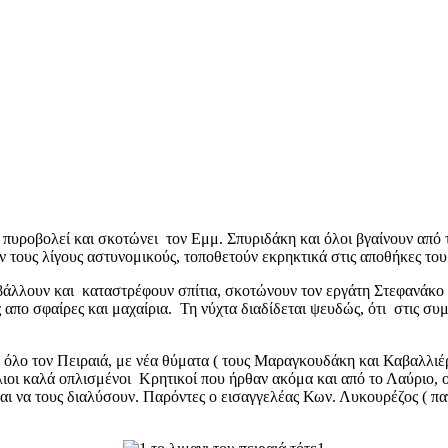
πυροβολεί και σκοτώνει τον Εμμ. Σπυριδάκη και όλοι βγαίνουν από τ
 τους λίγους αστυνομικούς, τοποθετούν εκρηκτικά στις αποθήκες του
άλλουν και καταστρέφουν σπίτια, σκοτώνουν τον εργάτη Στεφανάκο
ες απο σφαίρες και μαχαίρια. Τη νύχτα διαδίδεται ψευδώς, ότι στις 
 όλο τον Πειραιά, με νέα θύματα ( τους Μαραγκουδάκη και Καβαλλιέρο
ίλιοι καλά οπλισμένοι Κρητικοί που ήρθαν ακόμα και από το Λαύριο,
 και να τους διαλύσουν. Παρόντες ο εισαγγελέας Κων. Λυκουρέζος ( π