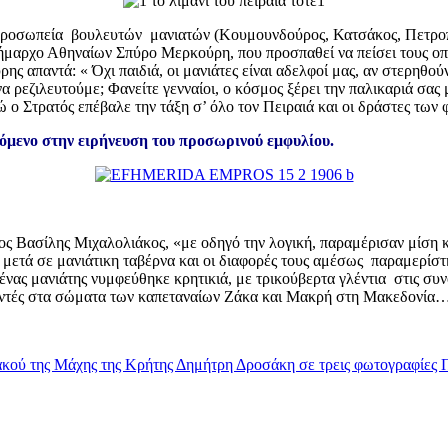
προσωπεία βουλευτών μανιατών (Κουμουνδούρος, Κατσάκος, Πετροπο
μαρχο Αθηναίων Σπύρο Μερκούρη, που προσπαθεί να πείσει τους οπλ
 απαντά: « Όχι παιδιά, οι μανιάτες είναι αδελφοί μας, αν στερηθούν 
α ρεζιλευτούμε; Φανείτε γενναίοι, ο κόσμος ξέρει την παλικαριά σα
ώ ο Στρατός επέβαλε την τάξη σ’ όλο τον Πειραιά και οι δράστες τ
όμενο στην ειρήνευση του προσωρινού εμφυλίου.
κος Βασίλης Μιχαλολιάκος, «με οδηγό την λογική, παραμέρισαν μίση 
 μετά σε μανιάτικη ταβέρνα και οι διαφορές τους αμέσως παραμερίστ
ένας μανιάτης νυμφεύθηκε κρητικιά, με τρικούβερτα γλέντια στις συν
λοντές στα σώματα των καπεταναίων Ζάκα και Μακρή στη Μακεδονία
ιακού της Μάχης της Κρήτης Δημήτρη Δροσάκη σε τρεις φωτογραφίες