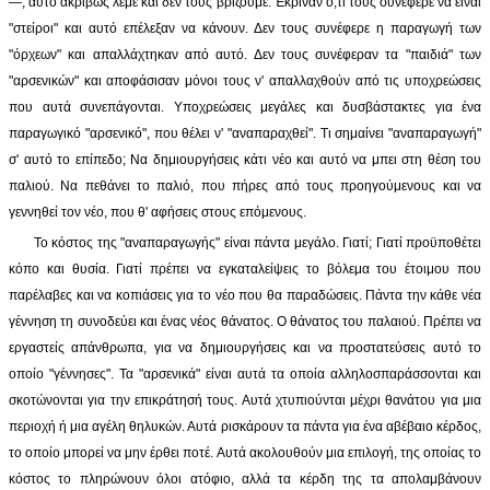
—, αυτό ακριβώς λέμε και δεν τους βρίζουμε. Έκριναν ό,τι τους συνέφερε να είναι
"στείροι" και αυτό επέλεξαν να κάνουν. Δεν τους συνέφερε η παραγωγή των
"όρχεων" και απαλλάχτηκαν από αυτό. Δεν τους συνέφεραν τα "παιδιά" των
"αρσενικών" και αποφάσισαν μόνοι τους ν' απαλλαχθούν από τις υποχρεώσεις
που αυτά συνεπάγονται. Υποχρεώσεις μεγάλες και δυσβάστακτες για ένα
παραγωγικό "αρσενικό", που θέλει ν' "αναπαραχθεί". Τι σημαίνει "αναπαραγωγή"
σ' αυτό το επίπεδο; Να δημιουργήσεις κάτι νέο και αυτό να μπει στη θέση του
παλιού. Να πεθάνει το παλιό, που πήρες από τους προηγούμενους και να
γεννηθεί τον νέο, που θ' αφήσεις στους επόμενους.
Το κόστος της "αναπαραγωγής" είναι πάντα μεγάλο. Γιατί; Γιατί προϋποθέτει
κόπο και θυσία. Γιατί πρέπει να εγκαταλείψεις το βόλεμα του έτοιμου που
παρέλαβες και να κοπιάσεις για το νέο που θα παραδώσεις. Πάντα την κάθε νέα
γέννηση τη συνοδεύει και ένας νέος θάνατος. Ο θάνατος του παλαιού. Πρέπει να
εργαστείς απάνθρωπα, για να δημιουργήσεις και να προστατεύσεις αυτό το
οποίο "γέννησες". Τα "αρσενικά" είναι αυτά τα οποία αλληλοσπαράσσονται και
σκοτώνονται για την επικράτησή τους. Αυτά χτυπιούνται μέχρι θανάτου για μια
περιοχή ή μια αγέλη θηλυκών. Αυτά ρισκάρουν τα πάντα για ένα αβέβαιο κέρδος,
το οποίο μπορεί να μην έρθει ποτέ. Αυτά ακολουθούν μια επιλογή, της οποίας το
κόστος το πληρώνουν όλοι ατόφιο, αλλά τα κέρδη της τα απολαμβάνουν