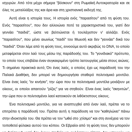
ισχυρών. Από τότε μέχρι σήμερα "βόσκουν" στη Ρωμαϊκή Αυτοκρατορία και σε
όλες τις μεταλλάξεις της και άρα και στη χριστιανική εκδοχή της.
Αυτή είναι η ιστορία τους. Η ιστορία ενός "παρασίτου" από τη φύση του.
Ενός "παρασίτου", που δεν αλλοιώνει ποτέ τα χαρακτηριστικά του, γιατί δεν
γεννάει "παιδιά", ώστε να βελτιώνεται ή τουλάχιστον ν' αλλάζει. Ενός
"παρασίτου", που μένει αιωνίως "παιδί" του Μωυσή και δεν "γεννάει" δικά του
"παιδιά". Όταν λέμε από τη φύση τους, εννοούμε αυτό ακριβώς το DNA, το οποίο
μεταφέρεται στον λαό τους μέσω της παράδοσής του. Το "γονιδιακό" πρότυπο,
το οποίο τους επιβάλει έναν συγκεκριμένο τρόπο λειτουργίας μέσα στους αιώνες.
Τι σημαίνει πρακτικά αυτό; Ότι ένας λαός, ο οποίος έχει ως παράδοσή του την
Παλαιά Διαθήκη, δεν μπορεί να δημιουργήσει σταθερό πολιτισμικό μοντέλο.
Είναι ένας λαός "εν κινήσει", την ώρα που τα πολιτισμικά μοντέλα μοιάζουν με
οίκους, οι οποίοι απαιτούν "ρίζες" για να στηθούν. Είναι ένας λαός "σκηνιτών",
την ώρα που οι πολιτισμένοι λαοί κατοικούν σε λιθόκτιστους οίκους.
Ένα πολιτισμικό μοντέλο, για να αναπτυχθεί από έναν λαό, πρέπει να το
επιτρέπει η παράδοσή του. Πρέπει αυτή η παράδοση να τον "καθηλώνει" πάνω
στην ιδιοκτησία του. Θα πρέπει να τον "ωθεί στο χτίσιμο" και στη συνέχεια να τον
τοποθετεί φύλακα αυτού του κόπου. Οι Εβραίοι από τη φύση τους δεν μπορούν