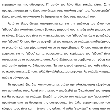
γηρατειών και της αδυναμίας. Γι' αυτόν τον λόγο δίνει εύκολα έλεος. Στην
πραγματικότητα, με το έλεος που δείχνει στην απόλυτη ακμή του, "προαγοράζει"
έλεος, το οποίο αναγκαστικά θα ζητήσει και ο ίδιος στην παρακμή του.
Αυτό το έλεος δίνεται υποχρεωτικά και για την επιβίωση του ιδίου του
"είδους". Δεν σκοτώνεις όποιον βρίσκεις μπροστά σου, επειδή απλά μπορείς να
το κάνεις. Στόχος σου είναι να γίνεις κυρίαρχος του "είδους" και όχι ο μοναδικός
του "είδους". Όποιος δεν σε αμφισβητεί τον αφήνεις να υπάρχει, αποδεχόμενος
το ρίσκο ότι κάποια μέρα μπορεί και να σε αμφισβητήσει. Όποιος υπάρχει είναι
χρήσιμος για το "είδος" και τα συμφέροντα του κυρίαρχου του "είδους" είναι
ταυτισμένα με τα συμφέροντα αυτά. Αυτό βλέπουμε να συμβαίνει στη φύση και
από αυτήν πρέπει να διδασκόμαστε. Τα πιο ισχυρά αρσενικά του κάθε είδους
συγκρούονται μεταξύ τους, αλλά δεν αλληλοκαταστρέφονται. Αν υπάρξει νικητής,
παύει η σύγκρουση.
Τα αρσενικά ζώα δεν κυνηγιούνται με στόχο την ολοκληρωτική εξαφάνιση
των αντιπάλων τους. Αρκεί ο ηττημένος ν' αποδεχθεί τα "δικαιώματα" του νικητή
και θα συνεχίσει να υπάρχει. Επειδή το σύνολο των σχέσεων των "αρσενικών"
προκύπτει από τη δυναμική της σύγκρουσης, ένα άλλο χαρακτηριστικό του
κόσμου τους είναι και η έννοια της φιλίας. Η φιλία "γεννιέται" κι αυτή από το