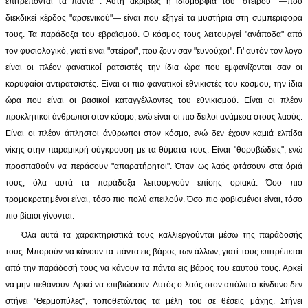
επιτρέπονται τα πάντα . Αυτή ακριβώς η ιδιομορφία του "στείρου" —που
διεκδικεί κέρδος "αρσενικού"— είναι που εξηγεί τα μυστήρια στη συμπεριφορά
τους. Τα παράδοξα του εβραϊσμού. Ο κόσμος τους λειτουργεί "ανάποδα" από
τον φυσιολογικό, γιατί είναι "στείροι", που ζουν σαν "ευνούχοι". Γι' αυτόν τον λόγο
είναι οι πλέον φανατικοί ρατσιστές την ίδια ώρα που εμφανίζονται σαν οι
κορυφαίοι αντιρατσιστές. Είναι οι πιο φανατικοί εθνικιστές του κόσμου, την ίδια
ώρα που είναι οι βασικοί καταγγέλλοντες του εθνικισμού. Είναι οι πλέον
προκλητικοί άνθρωποι στον κόσμο, ενώ είναι οι πιο δειλοί ανάμεσα στους λαούς.
Είναι οι πλέον άπληστοι άνθρωποι στον κόσμο, ενώ δεν έχουν καμιά ελπίδα
νίκης στην παραμικρή σύγκρουση με τα θύματά τους. Είναι "θορυβώδεις", ενώ
προσπαθούν να περάσουν "απαρατήρητοι". Όταν ως λαός φτάσουν στα όριά
τους, όλα αυτά τα παράδοξα λειτουργούν επίσης οριακά. Όσο πιο
τρομοκρατημένοι είναι, τόσο πιο πολύ απειλούν. Όσο πιο φοβισμένοι είναι, τόσο
πιο βίαιοι γίνονται.
Όλα αυτά τα χαρακτηριστικά τους καλλιεργούνται μέσω της παράδοσής
τους. Μπορούν να κάνουν τα πάντα εις βάρος των άλλων, γιατί τους επιτρέπεται
από την παράδοσή τους να κάνουν τα πάντα εις βάρος του εαυτού τους. Αρκεί
να μην πεθάνουν. Αρκεί να επιβιώσουν. Αυτός ο λαός στον απόλυτο κίνδυνο δεν
στήνει "Θερμοπύλες", τοποθετώντας τα μέλη του σε θέσεις μάχης. Στήνει