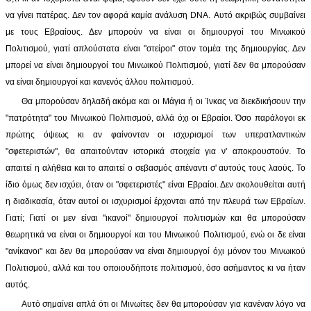
να γίνει πατέρας. Δεν τον αφορά καμία ανάλυση DNA. Αυτό ακριβώς συμβαίνει
με τους Εβραίους. Δεν μπορούν να είναι οι δημιουργοί του Μινωικού
Πολιτισμού, γιατί απλούστατα είναι "στείροι" στον τομέα της δημιουργίας. Δεν
μπορεί να είναι δημιουργοί του Μινωικού Πολιτισμού, γιατί δεν θα μπορούσαν
να είναι δημιουργοί και κανενός άλλου πολιτισμού.
Θα μπορούσαν δηλαδή ακόμα και οι Μάγια ή οι Ίνκας να διεκδικήσουν την
"πατρότητα" του Μινωικού Πολιτισμού, αλλά όχι οι Εβραίοι. Όσο παράλογοι εκ
πρώτης όψεως κι αν φαίνονταν οι ισχυρισμοί των υπερατλαντικών
"σφετεριστών", θα απαιτούνταν ιστορικά στοιχεία για ν' αποκρουστούν. Το
απαιτεί η αλήθεια και το απαιτεί ο σεβασμός απέναντι σ' αυτούς τους λαούς. Το
ίδιο όμως δεν ισχύει, όταν οι "σφετεριστές" είναι Εβραίοι. Δεν ακολουθείται αυτή
η διαδικασία, όταν αυτοί οι ισχυρισμοί έρχονται από την πλευρά των Εβραίων.
Γιατί; Γιατί οι μεν είναι "ικανοί" δημιουργοί πολιτισμών και θα μπορούσαν
θεωρητικά να είναι οι δημιουργοί και του Μινωικού Πολιτισμού, ενώ οι δε είναι
"ανίκανοι" και δεν θα μπορούσαν να είναι δημιουργοί όχι μόνον του Μινωικού
Πολιτισμού, αλλά και του οποιουδήποτε πολιτισμού, όσο ασήμαντος κι να ήταν
αυτός.
Αυτό σημαίνει απλά ότι οι Μινωίτες δεν θα μπορούσαν για κανέναν λόγο να