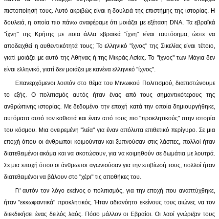
πιστοποίησή τους. Αυτό ακριβώς είναι η δουλειά της επιστήμης της ιστορίας. Η
δουλειά, η οποία πιο πάνω αναφέραμε ότι μοιάζει με εξέταση DNA. Τα εβραϊκά
"ίχνη" της Κρήτης με ποια άλλα εβραϊκά "ίχνη" είναι ταυτόσημα, ώστε να
αποδειχθεί η αυθεντικότητά τους; Το ελληνικό "ίχνος" της Σικελίας είναι τέτοιο,
γιατί μοιάζει με αυτό της Αθήνας ή της Μικράς Ασίας. Το "ίχνος" των Μάγια δεν
είναι ελληνικό, γιατί δεν μοιάζει με κανένα ελληνικό "ίχνος".
Επανερχόμενοι λοιπόν στο θέμα του Μινωικού Πολιτισμού, διαπιστώνουμε
το εξής. Ο πολιτισμός αυτός ήταν ένας από τους σημαντικότερους της
ανθρώπινης ιστορίας. Με δεδομένο την εποχή κατά την οποία δημιουργήθηκε,
αυτόματα αυτό τον καθιστά και έναν από τους πιο "προκλητικούς" στην ιστορία
του κόσμου. Μια ονειρεμένη "λεία" για έναν απόλυτα επιθετικό περίγυρο. Σε μια
εποχή όπου οι άνθρωποι κοιμούνταν και ξυπνούσαν στις λάσπες, πολλοί ήταν
διατεθειμένοι ακόμα και να σκοτώσουν, για να κοιμηθούν σε δωμάτια με λουτρά.
Σε μια εποχή όπου οι άνθρωποι αγωνιούσαν για την επιβίωσή τους, πολλοί ήταν
διατεθειμένοι να βάλουν στο "χέρι" τις αποθήκες του.
Γι' αυτόν τον λόγο εκείνος ο πολιτισμός, για την εποχή που αναπτύχθηκε,
ήταν "εκκωφαντικά" προκλητικός. Ήταν αδιανόητο εκείνους τους αιώνες να τον
διεκδικήσει ένας δειλός λαός. Πόσο μάλλον οι Εβραίοι. Οι λαοί γνώριζαν τους