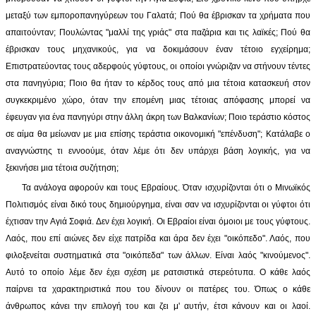
μεταξύ των εμποροπανηγύρεων του Γαλατά; Πού θα έβρισκαν τα χρήματα που
απαιτούνταν; Πουλώντας "μαλλί της γριάς" στα παζάρια και τις λαϊκές; Πού θα
έβρισκαν τους μηχανικούς, για να δοκιμάσουν έναν τέτοιο εγχείρημα;
Επιστρατεύοντας τους αδερφούς γύφτους, οι οποίοι γνώριζαν να στήνουν τέντες
στα πανηγύρια; Ποιο θα ήταν το κέρδος τους από μια τέτοια κατασκευή στον
συγκεκριμένο χώρο, όταν την επομένη μιας τέτοιας απόφασης μπορεί να
έφευγαν για ένα πανηγύρι στην άλλη άκρη των Βαλκανίων; Ποιο τεράστιο κόστος
σε αίμα θα μείωναν με μια επίσης τεράστια οικονομική "επένδυση"; Κατάλαβε ο
αναγνώστης τι εννοούμε, όταν λέμε ότι δεν υπάρχει βάση λογικής, για να
ξεκινήσει μια τέτοια συζήτηση;
Τα ανάλογα αφορούν και τους Εβραίους. Όταν ισχυρίζονται ότι ο Μινωϊκός
Πολιτισμός είναι δικό τους δημιούργημα, είναι σαν να ισχυρίζονται οι γύφτοι ότι
έχτισαν την Αγιά Σοφιά. Δεν έχει λογική. Οι Εβραίοι είναι όμοιοι με τους γύφτους.
Λαός, που επί αιώνες δεν είχε πατρίδα και άρα δεν έχει "οικόπεδο". Λαός, που
φιλοξενείται συστηματικά στα "οικόπεδα" των άλλων. Είναι λαός "κινούμενος".
Αυτό το οποίο λέμε δεν έχει σχέση με ρατσιστικά στερεότυπα. Ο κάθε λαός
παίρνει τα χαρακτηριστικά που του δίνουν οι πατέρες του. Όπως ο κάθε
άνθρωπος κάνει την επιλογή του και ζει μ' αυτήν, έτσι κάνουν και οι λαοί.