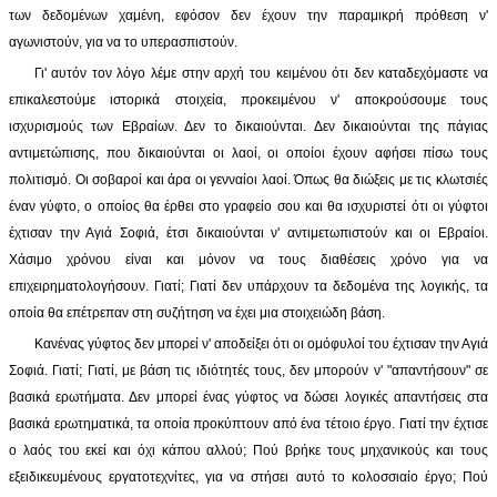
των δεδομένων χαμένη, εφόσον δεν έχουν την παραμικρή πρόθεση ν'
αγωνιστούν, για να το υπερασπιστούν.
Γι' αυτόν τον λόγο λέμε στην αρχή του κειμένου ότι δεν καταδεχόμαστε να
επικαλεστούμε ιστορικά στοιχεία, προκειμένου ν' αποκρούσουμε τους
ισχυρισμούς των Εβραίων. Δεν το δικαιούνται. Δεν δικαιούνται της πάγιας
αντιμετώπισης, που δικαιούνται οι λαοί, οι οποίοι έχουν αφήσει πίσω τους
πολιτισμό. Οι σοβαροί και άρα οι γενναίοι λαοί. Όπως θα διώξεις με τις κλωτσιές
έναν γύφτο, ο οποίος θα έρθει στο γραφείο σου και θα ισχυριστεί ότι οι γύφτοι
έχτισαν την Αγιά Σοφιά, έτσι δικαιούνται ν' αντιμετωπιστούν και οι Εβραίοι.
Χάσιμο χρόνου είναι και μόνον να τους διαθέσεις χρόνο για να
επιχειρηματολογήσουν. Γιατί; Γιατί δεν υπάρχουν τα δεδομένα της λογικής, τα
οποία θα επέτρεπαν στη συζήτηση να έχει μια στοιχειώδη βάση.
Κανένας γύφτος δεν μπορεί ν' αποδείξει ότι οι ομόφυλοί του έχτισαν την Αγιά
Σοφιά. Γιατί; Γιατί, με βάση τις ιδιότητές τους, δεν μπορούν ν' "απαντήσουν" σε
βασικά ερωτήματα. Δεν μπορεί ένας γύφτος να δώσει λογικές απαντήσεις στα
βασικά ερωτηματικά, τα οποία προκύπτουν από ένα τέτοιο έργο. Γιατί την έχτισε
ο λαός του εκεί και όχι κάπου αλλού; Πού βρήκε τους μηχανικούς και τους
εξειδικευμένους εργατοτεχνίτες, για να στήσει αυτό το κολοσσιαίο έργο; Πού