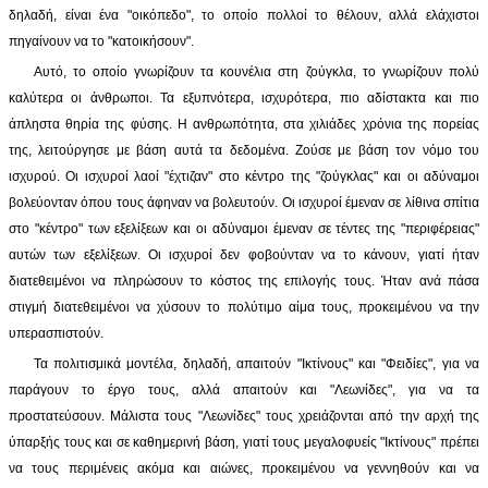
δηλαδή, είναι ένα "οικόπεδο", το οποίο πολλοί το θέλουν, αλλά ελάχιστοι
πηγαίνουν να το "κατοικήσουν".
Αυτό, το οποίο γνωρίζουν τα κουνέλια στη ζούγκλα, το γνωρίζουν πολύ
καλύτερα οι άνθρωποι. Τα εξυπνότερα, ισχυρότερα, πιο αδίστακτα και πιο
άπληστα θηρία της φύσης. Η ανθρωπότητα, στα χιλιάδες χρόνια της πορείας
της, λειτούργησε με βάση αυτά τα δεδομένα. Ζούσε με βάση τον νόμο του
ισχυρού. Οι ισχυροί λαοί "έχτιζαν" στο κέντρο της "ζούγκλας" και οι αδύναμοι
βολεύονταν όπου τους άφηναν να βολευτούν. Οι ισχυροί έμεναν σε λίθινα σπίτια
στο "κέντρο" των εξελίξεων και οι αδύναμοι έμεναν σε τέντες της "περιφέρειας"
αυτών των εξελίξεων. Οι ισχυροί δεν φοβούνταν να το κάνουν, γιατί ήταν
διατεθειμένοι να πληρώσουν το κόστος της επιλογής τους. Ήταν ανά πάσα
στιγμή διατεθειμένοι να χύσουν το πολύτιμο αίμα τους, προκειμένου να την
υπερασπιστούν.
Τα πολιτισμικά μοντέλα, δηλαδή, απαιτούν "Ικτίνους" και "Φειδίες", για να
παράγουν το έργο τους, αλλά απαιτούν και "Λεωνίδες", για να τα
προστατεύσουν. Μάλιστα τους "Λεωνίδες" τους χρειάζονται από την αρχή της
ύπαρξής τους και σε καθημερινή βάση, γιατί τους μεγαλοφυείς "Ικτίνους" πρέπει
να τους περιμένεις ακόμα και αιώνες, προκειμένου να γεννηθούν και να