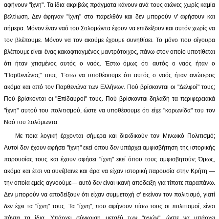
αφήνουν "ίχνη". Τα ίδια ακριβώς πράγματα κάνουν ανά τους αιώνες χωρίς καμία
βελτίωση. Δεν άφηναν "ίχνη" στο παρελθόν και δεν μπορούν ν' αφήσουν και
σήμερα. Μόνον έναν ναό του Σολομώντα έχουν να επιδείξουν και αυτόν χωρίς να
τον βλέπουμε. Μόνον να τον ακούμε έχουμε συνηθίσει. Το μόνο που σίγουρα
βλέπουμε είναι ένας κακοφτιαγμένος μαντρότοιχος, πάνω στον οποίο υποτίθεται
ότι ήταν χτισμένος αυτός ο ναός. Έστω όμως ότι αυτός ο ναός ήταν ο
"Παρθενώνας" τους. Έστω να υποθέσουμε ότι αυτός ο ναός ήταν ανώτερος
ακόμα και από τον Παρθενώνα των Ελλήνων. Πού βρίσκονται οι "Δελφοί" τους;
Πού βρίσκονται οι "Επίδαυροί" τους. Πού βρίσκονται δηλαδή τα περιφερειακά
"ίχνη" αυτού του πολιτισμού, ώστε να υποθέσουμε ότι είχε "κορωνίδα" του τον
Ναό του Σολόμωντα.
Με ποια λογική έρχονται σήμερα και διεκδικούν τον Μινωικό Πολιτισμό;
Αυτοί δεν έχουν αφήσει "ίχνη" εκεί όπου δεν υπάρχει αμφισβήτηση της ιστορικής
παρουσίας τους και έχουν αφήσει "ίχνη" εκεί όπου τους αμφισβητούν; Όμως,
ακόμα και έτσι να συνέβαινε και άρα να είχαν ιστορική παρουσία στην Κρήτη —
την οποία εμείς αγνοούμε— αυτό δεν είναι ικανή απόδειξη για τίποτε παραπάνω.
Δεν μπορούν να αποδείξουν ότι είχαν συμμετοχή σ' εκείνον τον πολιτισμό, γιατί
δεν έχει τα "ίχνη" τους. Τα "ίχνη", που αφήνουν πίσω τους οι πολιτισμοί, είναι
πάντα τα ίδια. Υπάρχει σύγκριση μεταξύ των "ιχνών", ώστε να υπάρχει