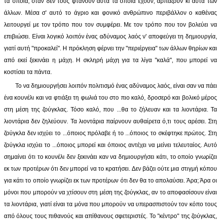
τα οποία, όταν δεν τους φτάνουν αυτά τα οποία έχουν, αρπάζουν κι αυτά των
άλλων. Μέσα σ' αυτό το άγριο και φονικό ανθρώπινο περιβάλλον ο καθένας
λειτουργεί με τον τρόπο που τον συμφέρει. Με τον τρόπο που τον βολεύει να
επιβιώσει. Είναι λογικό λοιπόν ένας αδύναμος λαός ν' αποφεύγει τη δημιουργία,
γιατί αυτή "προκαλεί". Η πρόκληση φέρνει την "περιέργεια" των άλλων θηρίων και
από εκεί ξεκινάει η μάχη. Η σκληρή μάχη για τα λίγα "καλά", που μπορεί να
κοστίσει τα πάντα.
Το να δημιουργήσει λοιπόν πολιτισμό ένας αδύναμος λαός, είναι σαν να πάει
ένα κουνέλι και να φτιάξει τη φωλιά του στο πιο καλό, δροσερό και βολικό μέρος
στη μέση της ζούγκλας. Τόσο καλό, που ...θα το ζήλευαν και τα λιοντάρια. Τα
λιοντάρια δεν ζηλεύουν. Τα λιοντάρια παίρνουν αυθαίρετα ό,τι τους αρέσει. Στη
ζούγκλα δεν ισχύει το ...όποιος πρόλαβε ή το ...όποιος το σκέφτηκε πρώτος. Στη
ζούγκλα ισχύει το ...όποιος μπορεί και όποιος αντέχει να μείνει τελευταίος. Αυτό
σημαίνει ότι το κουνέλι δεν ξεκινάει καν να δημιουργήσει κάτι, το οποίο γνωρίζει
εκ των προτέρων ότι δεν μπορεί να το κρατήσει. Δεν βάζει ούτε μια στιγμή κόπου
για κάτι το οποίο γνωρίζει εκ των προτέρων ότι δεν θα το απολαύσει. Άρα; Άρα οι
μόνοι που μπορούν να χτίσουν στη μέση της ζούγκλας, αν το αποφασίσουν είναι
τα λιοντάρια, γιατί είναι τα μόνα που μπορούν να υπερασπιστούν τον κόπο τους
από όλους τους πιθανούς και απίθανους σφετεριστές. Το "κέντρο" της ζούγκλας,