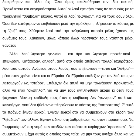
διακρίθηκαν και άλλοι όχι. Όλοι όμως ακολούθησαν την ίδια τακτική.
Προκάλεσαν και συγκρούστηκαν. Αυτοί οι λαοί έφτιαξαν τους πολιτισμούς με τα
προκλητικά "σύμβολα" ισχύος. Αυτοί οι λαοί "φώναζαν", για να τους δουν όλοι.
Όσοι δεν κατάφεραν να επιβιώσουν μετά την πρόκληση, πλήρωσαν το κόστος με
τη "ζωή" τους. Χάθηκαν λαοί από την ανθρώπινη ιστορία μόλις έχασαν τις
δυνάμεις τους. Χάθηκαν, μόλις κάποιο άλλο "αρσενικό" τους χτύπησε μέχρι
θανάτου.
Άλλοι λαοί λιγότερο γενναίοι —και άρα και λιγότερο προκλητικοί—
επιβίωσαν. Κατάφεραν, δηλαδή, αυτό στο οποίο απέτυχαν πολλοί ισχυρότεροι
λαοί από αυτούς. Ανάμεσα στους λαούς, που επιβιώνουν —έστω και "λάθρα"—
μέσα στον χρόνο, είναι και οι Εβραίοι. Οι Εβραίοι επέλεξαν για τον λαό τους να
λειτουργούν ως "στείροι". Επέλεξαν όχι απλά να μην "φωνάζουν" προκλητικά,
αλλά να είναι "σιωπηλοί", για να μην τους αντιληφθούν ακόμα κι όταν τους
ψάχνουν. Μόνιμη επιδίωξή τους ήταν η επιβίωση. Δεν "γέννησαν" ποτέ κάτι
καινούργιο, γιατί δεν ήθελαν να πληρώσουν το κόστος της "πατρότητας". Σ' αυτό
το πράγμα έγιναν ειδικοί. Έγιναν ειδικοί στο να συμμετέχουν στα κέρδη των
"λιβαδιών" των άλλων. Έγιναν ειδικοί στη λαθροβίωση και στον παρασιτισμό. Να
"συμμετέχουν" στη νομή των κερδών των εκάστοτε κυρίαρχων "αρσενικών". Να
συμμετέχουν, μέχρι αυτός ο οποίος τους ταΐζει να μην τους αντέχει άλλο και να