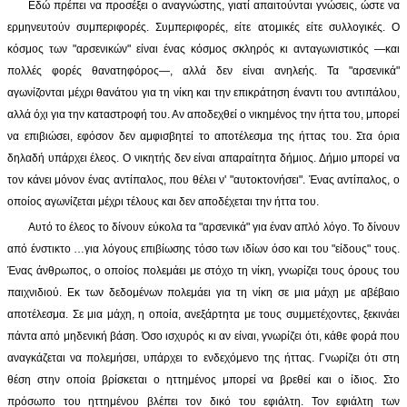
Εδώ πρέπει να προσέξει ο αναγνώστης, γιατί απαιτούνται γνώσεις, ώστε να
ερμηνευτούν συμπεριφορές. Συμπεριφορές, είτε ατομικές είτε συλλογικές. Ο
κόσμος των "αρσενικών" είναι ένας κόσμος σκληρός κι ανταγωνιστικός —και
πολλές φορές θανατηφόρος—, αλλά δεν είναι ανηλεής. Τα "αρσενικά"
αγωνίζονται μέχρι θανάτου για τη νίκη και την επικράτηση έναντι του αντιπάλου,
αλλά όχι για την καταστροφή του. Αν αποδεχθεί ο νικημένος την ήττα του, μπορεί
να επιβιώσει, εφόσον δεν αμφισβητεί το αποτέλεσμα της ήττας του. Στα όρια
δηλαδή υπάρχει έλεος. Ο νικητής δεν είναι απαραίτητα δήμιος. Δήμιο μπορεί να
τον κάνει μόνον ένας αντίπαλος, που θέλει ν' "αυτοκτονήσει". Ένας αντίπαλος, ο
οποίος αγωνίζεται μέχρι τέλους και δεν αποδέχεται την ήττα του.
Αυτό το έλεος το δίνουν εύκολα τα "αρσενικά" για έναν απλό λόγο. Το δίνουν
από ένστικτο …για λόγους επιβίωσης τόσο των ιδίων όσο και του "είδους" τους.
Ένας άνθρωπος, ο οποίος πολεμάει με στόχο τη νίκη, γνωρίζει τους όρους του
παιχνιδιού. Εκ των δεδομένων πολεμάει για τη νίκη σε μια μάχη με αβέβαιο
αποτέλεσμα. Σε μια μάχη, η οποία, ανεξάρτητα με τους συμμετέχοντες, ξεκινάει
πάντα από μηδενική βάση. Όσο ισχυρός κι αν είναι, γνωρίζει ότι, κάθε φορά που
αναγκάζεται να πολεμήσει, υπάρχει το ενδεχόμενο της ήττας. Γνωρίζει ότι στη
θέση στην οποία βρίσκεται ο ηττημένος μπορεί να βρεθεί και ο ίδιος. Στο
πρόσωπο του ηττημένου βλέπει τον δικό του εφιάλτη. Τον εφιάλτη των