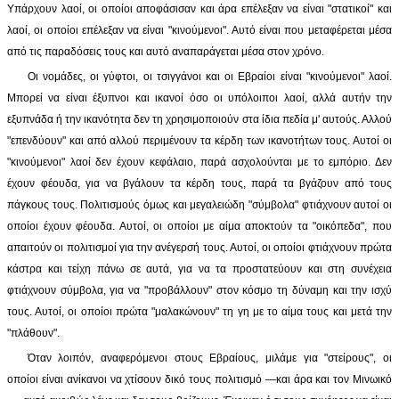
Υπάρχουν λαοί, οι οποίοι αποφάσισαν και άρα επέλεξαν να είναι "στατικοί" και
λαοί, οι οποίοι επέλεξαν να είναι "κινούμενοι". Αυτό είναι που μεταφέρεται μέσα
από τις παραδόσεις τους και αυτό αναπαράγεται μέσα στον χρόνο.
Οι νομάδες, οι γύφτοι, οι τσιγγάνοι και οι Εβραίοι είναι "κινούμενοι" λαοί.
Μπορεί να είναι έξυπνοι και ικανοί όσο οι υπόλοιποι λαοί, αλλά αυτήν την
εξυπνάδα ή την ικανότητα δεν τη χρησιμοποιούν στα ίδια πεδία μ' αυτούς. Αλλού
"επενδύουν" και από αλλού περιμένουν τα κέρδη των ικανοτήτων τους. Αυτοί οι
"κινούμενοι" λαοί δεν έχουν κεφάλαιο, παρά ασχολούνται με το εμπόριο. Δεν
έχουν φέουδα, για να βγάλουν τα κέρδη τους, παρά τα βγάζουν από τους
πάγκους τους. Πολιτισμούς όμως και μεγαλειώδη "σύμβολα" φτιάχνουν αυτοί οι
οποίοι έχουν φέουδα. Αυτοί, οι οποίοι με αίμα αποκτούν τα "οικόπεδα", που
απαιτούν οι πολιτισμοί για την ανέγερσή τους. Αυτοί, οι οποίοι φτιάχνουν πρώτα
κάστρα και τείχη πάνω σε αυτά, για να τα προστατεύουν και στη συνέχεια
φτιάχνουν σύμβολα, για να "προβάλλουν" στον κόσμο τη δύναμη και την ισχύ
τους. Αυτοί, οι οποίοι πρώτα "μαλακώνουν" τη γη με το αίμα τους και μετά την
"πλάθουν".
Όταν λοιπόν, αναφερόμενοι στους Εβραίους, μιλάμε για "στείρους", οι
οποίοι είναι ανίκανοι να χτίσουν δικό τους πολιτισμό —και άρα και τον Μινωικό