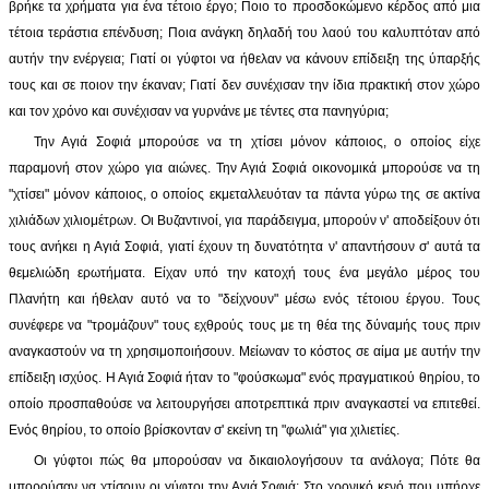
βρήκε τα χρήματα για ένα τέτοιο έργο; Ποιο το προσδοκώμενο κέρδος από μια
τέτοια τεράστια επένδυση; Ποια ανάγκη δηλαδή του λαού του καλυπτόταν από
αυτήν την ενέργεια; Γιατί οι γύφτοι να ήθελαν να κάνουν επίδειξη της ύπαρξής
τους και σε ποιον την έκαναν; Γιατί δεν συνέχισαν την ίδια πρακτική στον χώρο
και τον χρόνο και συνέχισαν να γυρνάνε με τέντες στα πανηγύρια;
Την Αγιά Σοφιά μπορούσε να τη χτίσει μόνον κάποιος, ο οποίος είχε
παραμονή στον χώρο για αιώνες. Την Αγιά Σοφιά οικονομικά μπορούσε να τη
"χτίσει" μόνον κάποιος, ο οποίος εκμεταλλευόταν τα πάντα γύρω της σε ακτίνα
χιλιάδων χιλιομέτρων. Οι Βυζαντινοί, για παράδειγμα, μπορούν ν' αποδείξουν ότι
τους ανήκει η Αγιά Σοφιά, γιατί έχουν τη δυνατότητα ν' απαντήσουν σ' αυτά τα
θεμελιώδη ερωτήματα. Είχαν υπό την κατοχή τους ένα μεγάλο μέρος του
Πλανήτη και ήθελαν αυτό να το "δείχνουν" μέσω ενός τέτοιου έργου. Τους
συνέφερε να "τρομάζουν" τους εχθρούς τους με τη θέα της δύναμής τους πριν
αναγκαστούν να τη χρησιμοποιήσουν. Μείωναν το κόστος σε αίμα με αυτήν την
επίδειξη ισχύος. Η Αγιά Σοφιά ήταν το "φούσκωμα" ενός πραγματικού θηρίου, το
οποίο προσπαθούσε να λειτουργήσει αποτρεπτικά πριν αναγκαστεί να επιτεθεί.
Ενός θηρίου, το οποίο βρίσκονταν σ' εκείνη τη "φωλιά" για χιλιετίες.
Οι γύφτοι πώς θα μπορούσαν να δικαιολογήσουν τα ανάλογα; Πότε θα
μπορούσαν να χτίσουν οι γύφτοι την Αγιά Σοφιά; Στο χρονικό κενό που υπήρχε