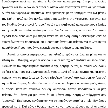
θυσιάστηκαν ποτέ και για τίποτε. Αυτόν τον πολιτισμό της άπειρης εργασίας
έρχονται και τον διεκδικούν αυτοί οι οποίοι δεν εργάστηκαν ποτέ και για τίποτε.
Αυτόν τον "αρσενικό" πολιτισμό, που "μάρκαρε" με το "σπέρμα" του όχι μόνον
την Κρήτη, αλλά και ένα μεγάλο μέρος της λεκάνης της Μεσογείου, έρχονται και
τον διεκδικούν οι στεγνοί "στείροι". Αυτόν τον πληθωρικό πολιτισμό, που εξαιτίας
του γεννήθηκαν άλλοι πολιτισμοί, τον διεκδικούν αυτοί, οι οποίοι δεν έχουν
αφήσει πίσω τους ούτε μια πέτρα πάνω σε μια άλλη. Αυτή η διεκδίκηση είναι το
άκρον άωτον του παραλογισμού. Προσπαθούν να μας πείσουν για τη λογική του
παραλόγου. Προσπαθούν να εμφανίσουν σαν πιθανό το πιο απίθανο.
Αυτοί, οι οποίοι περιφέρονται επί χιλιάδες χρόνια σε όλα τα μήκη και τα
πλάτη του Πλανήτη, χωρίς ν' αφήσουν ούτε ένα "ίχνος" πολιτισμού πίσω τους,
διεκδικούν τον "προκλητικό" πολιτισμό της Κρήτης. Αυτοί, οι οποίοι δεν έχουν
αφήσει πίσω τους όχι μεγαλοπρεπείς ναούς, αλλά ούτε μια κανάτα καθημερινής
χρήσης, για να μπει έστω ως δείγμα εβραϊκού "ίχνους" στο πολιτισμικό "αρχείο"
της ανθρωπότητας, διεκδικούν έναν από τους πιο λαμπρούς πολιτισμούς. Αυτοί,
οι οποίοι ποτέ και πουθενά δεν δημιούργησαν τίποτε, προσπαθούν να μας
πείσουν ότι μόνον για μια "στιγμή" και μόνον στην Κρήτη λειτούργησαν σαν
"αρσενικά". Εκεί μόνον εργάστηκαν, για να παράγουν αυτοί οι οποίοι δεν έχουν
εργαστεί ποτέ. Εκεί μόνον θυσιάστηκαν, για να προστατεύσουν αυτοί οι οποίοι