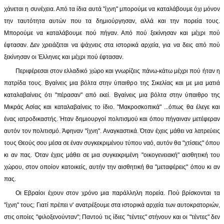
χάνεται η συνέχεια. Από τα ίδια αυτά "ίχνη" μπορούμε να καταλάβουμε όχι μόνον
την ταυτότητα αυτών που τα δημιούργησαν, αλλά και την πορεία τους.
Μπορούμε να καταλάβουμε πού πήγαν. Από πού ξεκίνησαν και μέχρι πού
έφτασαν. Δεν χρειάζεται να ψάχνεις στα ιστορικά αρχεία, για να δεις από πού
ξεκίνησαν οι Έλληνες και μέχρι πού έφτασαν.
Περιφέρεσαι στον ελλαδικό χώρο και γνωρίζεις πάνω-κάτω μέχρι πού ήταν η
πατρίδα τους. Βγαίνεις μια βόλτα στην ύπαιθρο της Σικελίας και με μια ματιά
καταλαβαίνεις ότι "πέρασαν" από εκεί. Βγαίνεις μια βόλτα στην ύπαιθρο της
Μικράς Ασίας και καταλαβαίνεις το ίδιο. "Μακροσκοπικά" ...όπως θα έλεγε και
ένας ιατροδικαστής. Ήταν δημιουργοί πολιτισμού και όπου πήγαιναν μετέφεραν
αυτόν τον πολιτισμό. Άφηναν "ίχνη". Αναγκαστικά. Όταν έχεις μάθει να λατρεύεις
τους Θεούς σου μέσα σε έναν συγκεκριμένου τύπου ναό, αυτόν θα "χτίσεις" όπου
κι αν πας. Όταν έχεις μάθει σε μια συγκεκριμένη "οικογενειακή" αισθητική του
χώρου, στον οποίον κατοικείς, αυτήν την αισθητική θα "μεταφέρεις" όπου κι αν
πας.
Οι Εβραίοι έχουν στον χρόνο μια παράλληλη πορεία. Πού βρίσκονται τα
"ίχνη" τους; Γιατί πρέπει ν' ανατρέξουμε στα ιστορικά αρχεία των αυτοκρατοριών,
στις οποίες "φιλοξενούνταν"; Παντού τις ίδιες "τέντες" στήνουν και οι "τέντες" δεν