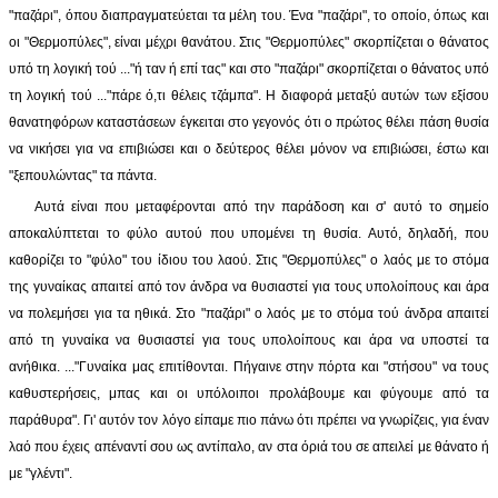
"παζάρι", όπου διαπραγματεύεται τα μέλη του. Ένα "παζάρι", το οποίο, όπως και
οι "Θερμοπύλες", είναι μέχρι θανάτου. Στις "Θερμοπύλες" σκορπίζεται ο θάνατος
υπό τη λογική τού ..."ή ταν ή επί τας" και στο "παζάρι" σκορπίζεται ο θάνατος υπό
τη λογική τού ..."πάρε ό,τι θέλεις τζάμπα". Η διαφορά μεταξύ αυτών των εξίσου
θανατηφόρων καταστάσεων έγκειται στο γεγονός ότι ο πρώτος θέλει πάση θυσία
να νικήσει για να επιβιώσει και ο δεύτερος θέλει μόνον να επιβιώσει, έστω και
"ξεπουλώντας" τα πάντα.
Αυτά είναι που μεταφέρονται από την παράδοση και σ' αυτό το σημείο
αποκαλύπτεται το φύλο αυτού που υπομένει τη θυσία. Αυτό, δηλαδή, που
καθορίζει το "φύλο" του ίδιου του λαού. Στις "Θερμοπύλες" ο λαός με το στόμα
της γυναίκας απαιτεί από τον άνδρα να θυσιαστεί για τους υπολοίπους και άρα
να πολεμήσει για τα ηθικά. Στο "παζάρι" ο λαός με το στόμα τού άνδρα απαιτεί
από τη γυναίκα να θυσιαστεί για τους υπολοίπους και άρα να υποστεί τα
ανήθικα. ..."Γυναίκα μας επιτίθονται. Πήγαινε στην πόρτα και "στήσου" να τους
καθυστερήσεις, μπας και οι υπόλοιποι προλάβουμε και φύγουμε από τα
παράθυρα". Γι' αυτόν τον λόγο είπαμε πιο πάνω ότι πρέπει να γνωρίζεις, για έναν
λαό που έχεις απέναντί σου ως αντίπαλο, αν στα όριά του σε απειλεί με θάνατο ή
με "γλέντι".