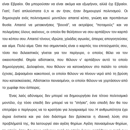
είναι Εβραίοι. Θα μπορούσαν να είναι ακόμα και εξωγήινοι, αλλά όχι Εβραίοι.
Γιατί; Γιατί απλούστατα ό,τι κι αν ήταν, ήταν δημιουργοί πολιτισμού. Οι
δημιουργία ενός πολιτισμικού μοντέλου απαιτεί κόπο, γνώση και προπάντων
θυσία. Απαιτεί να μετακινήσεις "βουνά", να εκτρέψεις "ποταμούς" και να
πολεμήσεις όλους εκείνους, οι οποίοι θα θελήσουν να σου αρπάξουν τον καρπό
του κόπου σου. Απαιτεί τόνους ιδρώτα, χιλιάδες αγωνίες, άπειρες απογοητεύσεις
και αίμα. Πολύ αίμα. Όσο πιο σημαντικός είναι ο καρπός του επιτεύγματός σου,
τόσο πιο δελεαστικός γίνεται για τον περίγυρο, ο οποίος θέλει να τον
οικειοποιηθεί. Θηρία αδίστακτα, που θέλουν ν' αρπάξουν αυτό το οποίο
δημιούργησες. Δολοφόνοι, που θέλουν να κατοικήσουν στο παλάτι το οποίο
έχτισες. Διψασμένοι κακοποιοί, οι οποίοι θέλουν να πίνουν νερό από τη βρύση
που κατασκεύασες. Αδίστακτοι πεινασμένοι, οι οποίοι θέλουν να χορτάσουν από
το χωράφι που έσπειρες.
Ένας λαός αδύναμος δεν μπορεί να δημιουργήσει ένα τέτοιο πολιτισμικό
μοντέλο, όχι τόσο επειδή δεν μπορεί να το "στήσει", όσο επειδή δεν θα του
επιτρέψει ο περίγυρος να το κρατήσει για λογαριασμό του. Η ανθρωπότητα έχει
άγρια ένστικτα και για όσο διάστημα δεν βρίσκεται η ιδανική λύση στα
προβλήματά της, θα λειτουργεί σαν αγέλη θηρίων. Αγέλη πεινασμένων θηρίων,