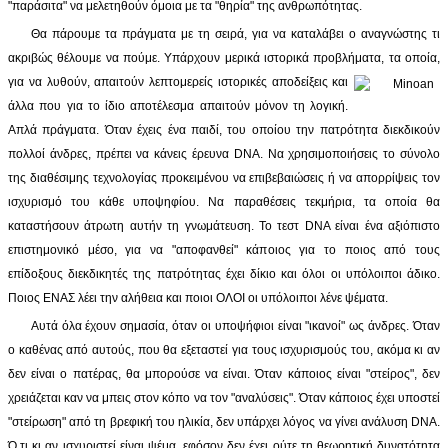
"παράσιτα" να μελετηθούν όμοια με τα "θηρία" της ανθρωπότητας.
Θα πάρουμε τα πράγματα με τη σειρά, για να καταλάβει ο αναγνώστης τι
ακριβώς θέλουμε να πούμε. Υπάρχουν μερικά ιστορικά προβλήματα, τα οποία,
για
να λυθούν, απαιτούν λεπτομερείς ιστορικές αποδείξεις και
άλλα που για το ίδιο αποτέλεσμα απαιτούν μόνον τη λογική.
Απλά πράγματα. Όταν έχεις ένα παιδί, του οποίου την πατρότητα διεκδικούν
πολλοί άνδρες, πρέπει να κάνεις έρευνα DNA. Να χρησιμοποιήσεις το σύνολο
της διαθέσιμης τεχνολογίας προκειμένου να επιβεβαιώσεις ή να απορρίψεις τον
ισχυρισμό του κάθε υποψηφίου. Να παραθέσεις τεκμήρια, τα οποία θα
καταστήσουν άτρωτη αυτήν τη γνωμάτευση. Το τεστ DNA είναι ένα αξιόπιστο
επιστημονικό μέσο, για να "αποφανθεί" κάποιος για το ποιος από τους
επίδοξους διεκδικητές της πατρότητας έχει δίκιο και όλοι οι υπόλοιποι άδικο.
Ποιος ΕΝΑΣ λέει την αλήθεια και ποιοι ΟΛΟΙ οι υπόλοιποι λένε ψέματα.
Αυτά όλα έχουν σημασία, όταν οι υποψήφιοι είναι "ικανοί" ως άνδρες. Όταν
ο καθένας από αυτούς, που θα εξεταστεί για τους ισχυρισμούς του, ακόμα κι αν
δεν είναι ο πατέρας, θα μπορούσε να είναι. Όταν κάποιος είναι "στείρος", δεν
χρειάζεται καν να μπεις στον κόπο να τον "αναλύσεις". Όταν κάποιος έχει υποστεί
"στείρωση" από τη βρεφική του ηλικία, δεν υπάρχει λόγος να γίνει ανάλυση DNA.
Ό,τι κι αν ισχυριστεί είναι ψέμα, εφόσον δεν έχει ούτε τη θεωρητική δυνατότητα