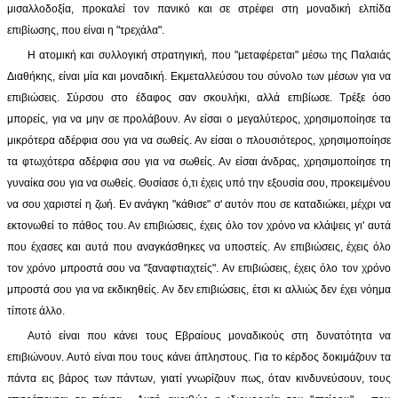
μισαλλοδοξία, προκαλεί τον πανικό και σε στρέφει στη μοναδική ελπίδα
επιβίωσης, που είναι η "τρεχάλα".
Η ατομική και συλλογική στρατηγική, που "μεταφέρεται" μέσω της Παλαιάς
Διαθήκης, είναι μία και μοναδική. Εκμεταλλεύσου του σύνολο των μέσων για να
επιβιώσεις. Σύρσου στο έδαφος σαν σκουλήκι, αλλά επιβίωσε. Τρέξε όσο
μπορείς, για να μην σε προλάβουν. Αν είσαι ο μεγαλύτερος, χρησιμοποίησε τα
μικρότερα αδέρφια σου για να σωθείς. Αν είσαι ο πλουσιότερος, χρησιμοποίησε
τα φτωχότερα αδέρφια σου για να σωθείς. Αν είσαι άνδρας, χρησιμοποίησε τη
γυναίκα σου για να σωθείς. Θυσίασε ό,τι έχεις υπό την εξουσία σου, προκειμένου
να σου χαριστεί η ζωή. Εν ανάγκη "κάθισε" σ' αυτόν που σε καταδιώκει, μέχρι να
εκτονωθεί το πάθος του. Αν επιβιώσεις, έχεις όλο τον χρόνο να κλάψεις γι' αυτά
που έχασες και αυτά που αναγκάσθηκες να υποστείς. Αν επιβιώσεις, έχεις όλο
τον χρόνο μπροστά σου να "ξαναφτιαχτείς". Αν επιβιώσεις, έχεις όλο τον χρόνο
μπροστά σου για να εκδικηθείς. Αν δεν επιβιώσεις, έτσι κι αλλιώς δεν έχει νόημα
τίποτε άλλο.
Αυτό είναι που κάνει τους Εβραίους μοναδικούς στη δυνατότητα να
επιβιώνουν. Αυτό είναι που τους κάνει άπληστους. Για το κέρδος δοκιμάζουν τα
πάντα εις βάρος των πάντων, γιατί γνωρίζουν πως, όταν κινδυνεύσουν, τους