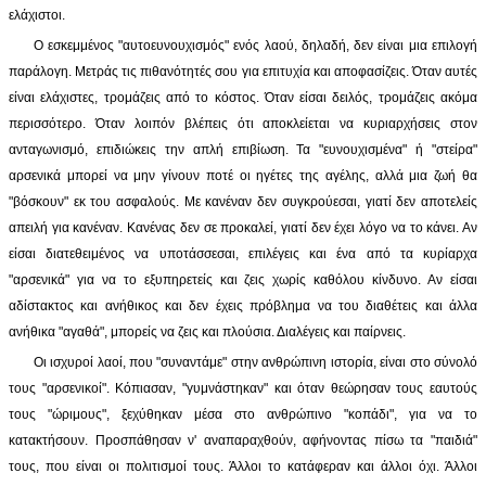
ελάχιστοι.
Ο εσκεμμένος "αυτοευνουχισμός" ενός λαού, δηλαδή, δεν είναι μια επιλογή
παράλογη. Μετράς τις πιθανότητές σου για επιτυχία και αποφασίζεις. Όταν αυτές
είναι ελάχιστες, τρομάζεις από το κόστος. Όταν είσαι δειλός, τρομάζεις ακόμα
περισσότερο. Όταν λοιπόν βλέπεις ότι αποκλείεται να κυριαρχήσεις στον
ανταγωνισμό, επιδιώκεις την απλή επιβίωση. Τα "ευνουχισμένα" ή "στείρα"
αρσενικά μπορεί να μην γίνουν ποτέ οι ηγέτες της αγέλης, αλλά μια ζωή θα
"βόσκουν" εκ του ασφαλούς. Με κανέναν δεν συγκρούεσαι, γιατί δεν αποτελείς
απειλή για κανέναν. Κανένας δεν σε προκαλεί, γιατί δεν έχει λόγο να το κάνει. Αν
είσαι διατεθειμένος να υποτάσσεσαι, επιλέγεις και ένα από τα κυρίαρχα
"αρσενικά" για να το εξυπηρετείς και ζεις χωρίς καθόλου κίνδυνο. Αν είσαι
αδίστακτος και ανήθικος και δεν έχεις πρόβλημα να του διαθέτεις και άλλα
ανήθικα "αγαθά", μπορείς να ζεις και πλούσια. Διαλέγεις και παίρνεις.
Οι ισχυροί λαοί, που "συναντάμε" στην ανθρώπινη ιστορία, είναι στο σύνολό
τους "αρσενικοί". Κόπιασαν, "γυμνάστηκαν" και όταν θεώρησαν τους εαυτούς
τους "ώριμους", ξεχύθηκαν μέσα στο ανθρώπινο "κοπάδι", για να το
κατακτήσουν. Προσπάθησαν ν' αναπαραχθούν, αφήνοντας πίσω τα "παιδιά"
τους, που είναι οι πολιτισμοί τους. Άλλοι το κατάφεραν και άλλοι όχι. Άλλοι