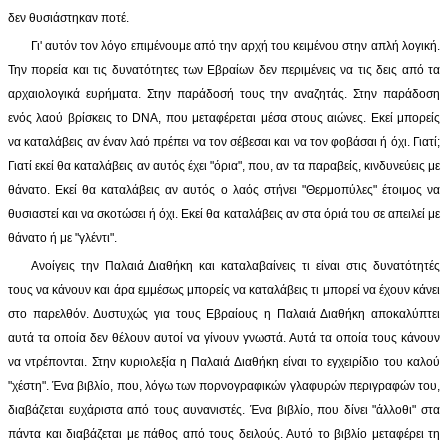
δεν θυσιάστηκαν ποτέ.
Γι' αυτόν τον λόγο επιμένουμε από την αρχή του κειμένου στην απλή λογική.
Την πορεία και τις δυνατότητες των Εβραίων δεν περιμένεις να τις δεις από τα
αρχαιολογικά ευρήματα. Στην παράδοσή τους την αναζητάς. Στην παράδοση
ενός λαού βρίσκεις το DNΑ, που μεταφέρεται μέσα στους αιώνες. Εκεί μπορείς
να καταλάβεις αν έναν λαό πρέπει να τον σέβεσαι και να τον φοβάσαι ή όχι. Γιατί;
Γιατί εκεί θα καταλάβεις αν αυτός έχει "όρια", που, αν τα παραβείς, κινδυνεύεις με
θάνατο. Εκεί θα καταλάβεις αν αυτός ο λαός στήνει "Θερμοπύλες" έτοιμος να
θυσιαστεί και να σκοτώσει ή όχι. Εκεί θα καταλάβεις αν στα όριά του σε απειλεί με
θάνατο ή με "γλέντι".
Ανοίγεις την Παλαιά Διαθήκη και καταλαβαίνεις τι είναι στις δυνατότητές
τους να κάνουν και άρα εμμέσως μπορείς να καταλάβεις τι μπορεί να έχουν κάνει
στο παρελθόν. Δυστυχώς για τους Εβραίους η Παλαιά Διαθήκη αποκαλύπτει
αυτά τα οποία δεν θέλουν αυτοί να γίνουν γνωστά. Αυτά τα οποία τους κάνουν
να ντρέπονται. Στην κυριολεξία η Παλαιά Διαθήκη είναι το εγχειρίδιο του καλού
"χέστη". Ένα βιβλίο, που, λόγω των πορνογραφικών γλαφυρών περιγραφών του,
διαβάζεται ευχάριστα από τους αυνανιστές. Ένα βιβλίο, που δίνει "άλλοθι" στα
πάντα και διαβάζεται με πάθος από τους δειλούς. Αυτό το βιβλίο μεταφέρει τη