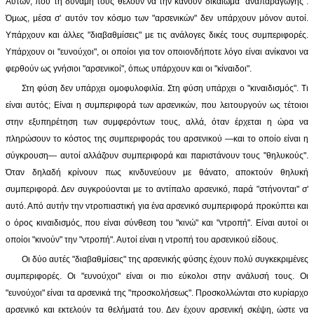
Αυτών, που τη δύναμή τους θέλουν να την κάνουν δικαίωμα "αναπαραγωγής".
Όμως, μέσα σ' αυτόν τον κόσμο των "αρσενικών" δεν υπάρχουν μόνον αυτοί.
Υπάρχουν και άλλες "διαβαθμίσεις" με τις ανάλογες δικές τους συμπεριφορές.
Υπάρχουν οι "ευνούχοι", οι οποίοι για τον οποιονδήποτε λόγο είναι ανίκανοι να
φερθούν ως γνήσιοι "αρσενικοί", όπως υπάρχουν και οι "κίναιδοι".
Στη φύση δεν υπάρχει ομοφυλοφιλία. Στη φύση υπάρχει ο "κιναιδισμός". Τι
είναι αυτός; Είναι η συμπεριφορά των αρσενικών, που λειτουργούν ως τέτοιοι
στην εξυπηρέτηση των συμφερόντων τους, αλλά, όταν έρχεται η ώρα να
πληρώσουν το κόστος της συμπεριφοράς του αρσενικού —και το οποίο είναι η
σύγκρουση— αυτοί αλλάζουν συμπεριφορά και παριστάνουν τους "θηλυκούς".
Όταν δηλαδή κρίνουν πως κινδυνεύουν με θάνατο, αποκτούν θηλυκή
συμπεριφορά. Δεν συγκρούονται με το αντίπαλο αρσενικό, παρά "στήνονται" σ'
αυτό. Από αυτήν την ντροπιαστική για ένα αρσενικό συμπεριφορά προκύπτει και
ο όρος κιναιδισμός, που είναι σύνθεση του "κινώ" και "ντροπή". Είναι αυτοί οι
οποίοι "κινούν" την "ντροπή". Αυτοί είναι η ντροπή του αρσενικού είδους.
Οι δύο αυτές "διαβαθμίσεις" της αρσενικής φύσης έχουν πολύ συγκεκριμένες
συμπεριφορές. Οι "ευνούχοι" είναι οι πιο εύκολοι στην ανάλυσή τους. Οι
"ευνούχοι" είναι τα αρσενικά της "προσκολήσεως". Προσκολλώνται στο κυρίαρχο
αρσενικό και εκτελούν τα θελήματά του. Δεν έχουν αρσενική σκέψη, ώστε να