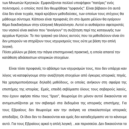
των Μινωιτών Κρητικών. Εμφανίζονται πολλοί υποψήφιοι "πατέρες" ενός
πολιτισμού, ο οποίος ποτέ δεν θεωρήθηκε "ορφανός". Είναι βέβαιον ότι αυτά
όλα δεν είναι τυχαία, παρά κρύβουν μεθοδεύσεις, των οποίων τους στόχους θα
μάθουμε σύντομα. Κάποιοι είναι προφανές ότι στο άμεσο μέλλον θα εγείρουν
θέμα διεκδικήσεων στην ελληνική Μεγαλόνησο. Αυτοί οι αυθαίρετοι σφετεριστές
του νησιού είναι εκείνοι που "ανοίγουν" τη συζήτηση περί της καταγωγής των
αρχαίων Κρητών. Το πιο τραγικό για όλους αυτούς που τα μεθοδεύουν είναι ότι
δεν μπορούν να στηρίξουν τους ισχυρισμούς τους ούτε με βάση την απλή
λογική.
Πόσο μάλλον με βάση την πάγια επιστημονική πρακτική, η οποία απαιτεί την
κατάθεση αδιάσειστων ιστορικών στοιχείων.
Είναι τόσο προφανές το αβάσιμο των ισχυρισμών τους, που δεν υπάρχει καν
λόγος να καταφύγουμε στην αναζήτηση στοιχείων από έγκυρες ιστορικές πηγές.
Να χρησιμοποιήσουμε δηλαδή μεθόδους, οι οποίες ανήκουν στη σφαίρα της
επιστήμης της ιστορίας. Εμείς, επειδή σεβόμαστε όλους τους σοβαρούς λαούς,
που έχουν αφήσει πίσω τους "έργο", θεωρούμε ότι μόνον αυτοί δικαιούνται να
αντιμετωπίζονται με τον σεβασμό στα δεδομένα της ιστορικής επιστήμης. Για
τους Εβραίους δεν θεωρούμε καν την ανάγκη να επικαλεστούμε ιστορικές
αποδείξεις. Οι ίδιοι δεν το δικαιούνται και εμείς δεν καταδεχόμαστε να το κάνουμε
αυτό. Για τους Εβραίους αρκεί η απλή λογική ...και περισσεύει. Δεν δικαιούνται τα