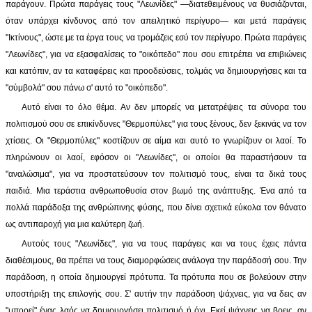
παράγουν. Πρώτα παράγεις τους "Λεωνίδες" —διατεθειμένους να θυσιάζονται,
όταν υπάρχει κίνδυνος από τον απειλητικό περίγυρο— και μετά παράγεις
"Ικτίνους", ώστε με τα έργα τους να τρομάζεις εσύ τον περίγυρο. Πρώτα παράγεις
"Λεωνίδες", για να εξασφαλίσεις το "οικόπεδο" που σου επιτρέπει να επιβιώνεις
και κατόπιν, αν τα καταφέρεις και προοδεύσεις, τολμάς να δημιουργήσεις και τα
"σύμβολά" σου πάνω σ' αυτό το "οικόπεδο".
Αυτό είναι το όλο θέμα. Αν δεν μπορείς να μετατρέψεις τα σύνορα του
πολιτισμού σου σε επικίνδυνες "Θερμοπύλες" για τους ξένους, δεν ξεκινάς να τον
χτίσεις. Οι "Θερμοπύλες" κοστίζουν σε αίμα και αυτό το γνωρίζουν οι λαοί. Το
πληρώνουν οι λαοί, εφόσον οι "Λεωνίδες", οι οποίοι θα παραστήσουν τα
"αναλώσιμα", για να προστατεύσουν τον πολιτισμό τους, είναι τα δικά τους
παιδιά. Μια τεράστια ανθρωποθυσία στον βωμό της ανάπτυξης. Ένα από τα
πολλά παράδοξα της ανθρώπινης φύσης, που δίνει σχετικά εύκολα τον θάνατο
ως αντιπαροχή για μια καλύτερη ζωή.
Αυτούς τους "Λεωνίδες", για να τους παράγεις και να τους έχεις πάντα
διαθέσιμους, θα πρέπει να τους διαμορφώσεις ανάλογα την παράδοσή σου. Την
παράδοση, η οποία δημιουργεί πρότυπα. Τα πρότυπα που σε βολεύουν στην
υποστήριξη της επιλογής σου. Σ' αυτήν την παράδοση ψάχνεις, για να δεις αν
"μπορεί" ένας λαός να δημιουργήσει πολιτισμό ή όχι. Εκεί ψάχνεις να βρεις, αν