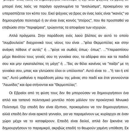
μπορεί ένας λαός να παράγει οργανωμένα τα "αναλώσιμα", προκειμένου να
υπερασπίζεται τον κόπο του. Εκεί ψάχνεις να βρεις αν ένας λαός είναι "ικανός" να
δημιουργήσει πολιτισμό ή αν είναι ένας κοινός "στείρος", που θα προσπαθεί να
επιβιώσει στην "περιφέρεια", τρώγοντας τα αποφάγια των ισχυρών.
Απλά πράγματα. Στην παράδοση ενός λαού βλέπεις αν αυτό το οποίο
"συμβουλεύει" διαχρονικά τους νέους του είναι ..."φίλα Θερμοπύλες και στην
ανάγκη πέθανε σ' αυτές" ή ..."φύγε να σωθείς όπως- όπως". ..."Υπερασπίσου
μέχρι θανάτου τους γονείς σου τη γυναίκα σου, τα αδέρφια σου και τα παιδιά
σου και μην εγκαταλείπεις τη μάχη" ή ..."δες αν θέλει κανένας να "παίξει" με τη
γυναίκα σου, μπας και γλιτώσετε όλοι οι υπόλοιποι". Αυτό είναι το ..."ή ταν ή επί
τας". Αυτό μαθαίνει η παράδοση μέσω της μάνας στο παιδί και έτσι γεννιούνται
"Λεωνίδες" και άρα στήνονται και "Θερμοπύλες".
Οι Εβραίοι από τη φύση τους δεν θα μπορούσαν να δημιουργήσουν ένα
απλό και ταπεινό πολιτισμικό μοντέλο πόσο μάλλον τον προκλητικό Μινωικό
Πολιτισμό. Όχι επειδή δεν είναι έξυπνοι, προκειμένου να τον δημιουργήσουν,
αλλά επειδή δεν είναι αρκετά γενναίοι, για να παραμείνουν ως κυρίαρχοι σε έναν
χώρο μέχρι να το καταφέρουν. Επειδή είναι δειλοί, απλά δεν ξεκινάνε να
δημιουργήσουν το παραμικρό, ακριβώς επειδή το θεωρούν χαμένη υπόθεση. Εκ