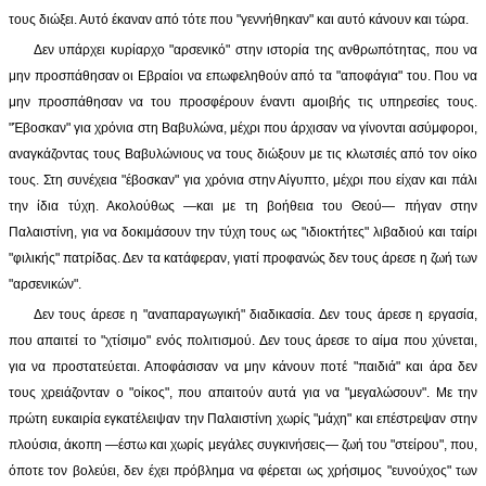
τους διώξει. Αυτό έκαναν από τότε που "γεννήθηκαν" και αυτό κάνουν και τώρα.
Δεν υπάρχει κυρίαρχο "αρσενικό" στην ιστορία της ανθρωπότητας, που να
μην προσπάθησαν οι Εβραίοι να επωφεληθούν από τα "αποφάγια" του. Που να
μην προσπάθησαν να του προσφέρουν έναντι αμοιβής τις υπηρεσίες τους.
"Έβοσκαν" για χρόνια στη Βαβυλώνα, μέχρι που άρχισαν να γίνονται ασύμφοροι,
αναγκάζοντας τους Βαβυλώνιους να τους διώξουν με τις κλωτσιές από τον οίκο
τους. Στη συνέχεια "έβοσκαν" για χρόνια στην Αίγυπτο, μέχρι που είχαν και πάλι
την ίδια τύχη. Ακολούθως —και με τη βοήθεια του Θεού— πήγαν στην
Παλαιστίνη, για να δοκιμάσουν την τύχη τους ως "ιδιοκτήτες" λιβαδιού και ταίρι
"φιλικής" πατρίδας. Δεν τα κατάφεραν, γιατί προφανώς δεν τους άρεσε η ζωή των
"αρσενικών".
Δεν τους άρεσε η "αναπαραγωγική" διαδικασία. Δεν τους άρεσε η εργασία,
που απαιτεί το "χτίσιμο" ενός πολιτισμού. Δεν τους άρεσε το αίμα που χύνεται,
για να προστατεύεται. Αποφάσισαν να μην κάνουν ποτέ "παιδιά" και άρα δεν
τους χρειάζονταν ο "οίκος", που απαιτούν αυτά για να "μεγαλώσουν". Με την
πρώτη ευκαιρία εγκατέλειψαν την Παλαιστίνη χωρίς "μάχη" και επέστρεψαν στην
πλούσια, άκοπη —έστω και χωρίς μεγάλες συγκινήσεις— ζωή του "στείρου", που,
όποτε τον βολεύει, δεν έχει πρόβλημα να φέρεται ως χρήσιμος "ευνούχος" των