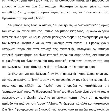
να "χτίσουν", γιατί δεν έχουν παιδεία να φυλάσσουν τίποτε. Δεν μπορούν να
χτίσουν σήμερα και άρα δεν υπάρχει πιθανότητα να έχουν χτίσει και στο
παρελθόν. Δεν χρειάζονται αρχαιολόγοι, για να μας το βεβαιώσουν αυτό.
Προκύπτει από την απλή λογική.
Δεν μπορεί ένας λαός, ο οποίος δεν έχει ήρωες να "διαιωνίζουν" τις αρχές
του, να δημιουργήσει σταθερό μοντέλο. Δεν μπορεί ένας λαός, με μοναδικό ήρωα
έναν ανήλικο Δαβίδ, να δημιουργήσει βάσεις πολιτισμού. Ας αγνοήσουμε για λίγο
τον Μινωικό Πολιτισμό και ας τον βάλουμε στην "άκρη". Οι Εβραίοι έχουν
υπεχιλιετή παρουσία στην περιοχή της ανατολικής Μεσογείου. Αν υπάρχει
ιστορική αμφισβήτηση ότι είχαν ιστορική παρουσία στην Κρήτη, δεν υπάρχει
αμφισβήτηση ότι είχαν παρουσία στην ιστορική Παλαιστίνη, στην Αίγυπτο, στη
Βαβυλωνία κλπ. Ποιο ήταν το υλικό "αποτύπωμα" της παρουσίας τους;
Οι Έλληνες, για παράδειγμα, ήταν ένας "αρσενικός" λαός. Όπου πήγαιναν,
άφηναν εσκεμμένα τα "ίχνη" τους, για να οριοθετήσουν τον χώρο της κυριαρχίας
τους. Από την εξέλιξη των "ιχνών" τους μπορούμε να καταλάβουμε την
"αναπαραγωγή" τους. Τα διαφορετικά "ίχνη" του ίδιου λαού είναι αυτά τα οποία
φανερώνουν την εξέλιξή του. Από τη μινωική Κρήτη πήγαν στη μυκηναϊκή
περίοδο και από εκεί στη "χρυσή" Αθήνα. Τα διαφορετικά αλλά και ταυτόχρονα
ίδια "ίχνη" φανερώνουν τη διαφορά των γονέων από τα παιδιά τους, χωρίς να