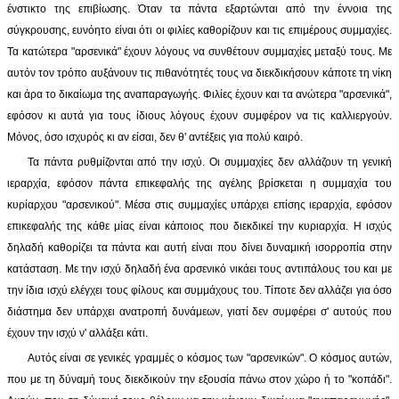
ένστικτο της επιβίωσης. Όταν τα πάντα εξαρτώνται από την έννοια της
σύγκρουσης, ευνόητο είναι ότι οι φιλίες καθορίζουν και τις επιμέρους συμμαχίες.
Τα κατώτερα "αρσενικά" έχουν λόγους να συνθέτουν συμμαχίες μεταξύ τους. Με
αυτόν τον τρόπο αυξάνουν τις πιθανότητές τους να διεκδικήσουν κάποτε τη νίκη
και άρα το δικαίωμα της αναπαραγωγής. Φιλίες έχουν και τα ανώτερα "αρσενικά",
εφόσον κι αυτά για τους ίδιους λόγους έχουν συμφέρον να τις καλλιεργούν.
Μόνος, όσο ισχυρός κι αν είσαι, δεν θ' αντέξεις για πολύ καιρό.
Τα πάντα ρυθμίζονται από την ισχύ. Οι συμμαχίες δεν αλλάζουν τη γενική
ιεραρχία, εφόσον πάντα επικεφαλής της αγέλης βρίσκεται η συμμαχία του
κυρίαρχου "αρσενικού". Μέσα στις συμμαχίες υπάρχει επίσης ιεραρχία, εφόσον
επικεφαλής της κάθε μίας είναι κάποιος που διεκδικεί την κυριαρχία. Η ισχύς
δηλαδή καθορίζει τα πάντα και αυτή είναι που δίνει δυναμική ισορροπία στην
κατάσταση. Με την ισχύ δηλαδή ένα αρσενικό νικάει τους αντιπάλους του και με
την ίδια ισχύ ελέγχει τους φίλους και συμμάχους του. Τίποτε δεν αλλάζει για όσο
διάστημα δεν υπάρχει ανατροπή δυνάμεων, γιατί δεν συμφέρει σ' αυτούς που
έχουν την ισχύ ν' αλλάξει κάτι.
Αυτός είναι σε γενικές γραμμές ο κόσμος των "αρσενικών". Ο κόσμος αυτών,
που με τη δύναμή τους διεκδικούν την εξουσία πάνω στον χώρο ή το "κοπάδι".