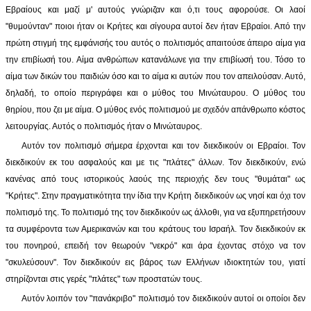
Εβραίους και μαζί μ' αυτούς γνώριζαν και ό,τι τους αφορούσε. Οι λαοί
"θυμούνταν" ποιοι ήταν οι Κρήτες και σίγουρα αυτοί δεν ήταν Εβραίοι. Από την
πρώτη στιγμή της εμφάνισής του αυτός ο πολιτισμός απαιτούσε άπειρο αίμα για
την επιβίωσή του. Αίμα ανθρώπων κατανάλωνε για την επιβίωσή του. Τόσο το
αίμα των δικών του παιδιών όσο και το αίμα κι αυτών που τον απειλούσαν. Αυτό,
δηλαδή, το οποίο περιγράφει και ο μύθος του Μινώταυρου. Ο μύθος του
θηρίου, που ζει με αίμα. Ο μύθος ενός πολιτισμού με σχεδόν απάνθρωπο κόστος
λειτουργίας. Αυτός ο πολιτισμός ήταν ο Μινώταυρος.
Αυτόν τον πολιτισμό σήμερα έρχονται και τον διεκδικούν οι Εβραίοι. Τον
διεκδικούν εκ του ασφαλούς και με τις "πλάτες" άλλων. Τον διεκδικούν, ενώ
κανένας από τους ιστορικούς λαούς της περιοχής δεν τους "θυμάται" ως
"Κρήτες". Στην πραγματικότητα την ίδια την Κρήτη διεκδικούν ως νησί και όχι τον
πολιτισμό της. Το πολιτισμό της τον διεκδικούν ως άλλοθι, για να εξυπηρετήσουν
τα συμφέροντα των Αμερικανών και του κράτους του Ισραήλ. Τον διεκδικούν εκ
του πονηρού, επειδή τον θεωρούν "νεκρό" και άρα έχοντας στόχο να τον
"σκυλεύσουν". Τον διεκδικούν εις βάρος των Ελλήνων ιδιοκτητών του, γιατί
στηρίζονται στις γερές "πλάτες" των προστατών τους.
Αυτόν λοιπόν τον "πανάκριβο" πολιτισμό τον διεκδικούν αυτοί οι οποίοι δεν