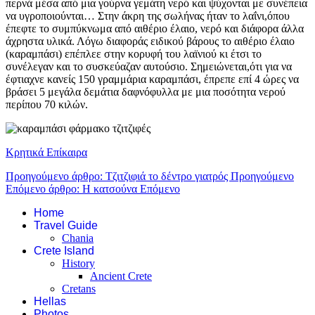
περνά μέσα από μια γούρνα γεμάτη νερό και ψύχονται με συνέπεια
να υγροποιούνται… Στην άκρη της σωλήνας ήταν το λαΐνι,όπου
έπεφτε το συμπύκνωμα από αιθέριο έλαιο, νερό και διάφορα άλλα
άχρηστα υλικά. Λόγω διαφοράς ειδικού βάρους το αιθέριο έλαιο
(καραμπάσι) επέπλεε στην κορυφή του λαϊνιού κι έτσι το
συνέλεγαν και το συσκεύαζαν αυτούσιο. Σημειώνεται,ότι για να
έφτιαχνε κανείς 150 γραμμάρια καραμπάσι, έπρεπε επί 4 ώρες να
βράσει 5 μεγάλα δεμάτια δαφνόφυλλα με μια ποσότητα νερού
περίπου 70 κιλών.
Κρητικά Επίκαιρα
Προηγούμενο άρθρο: Τζιτζιφιά το δέντρο γιατρός
Προηγούμενο
Επόμενο άρθρο: Η κατσούνα
Επόμενο
Home
Travel Guide
Chania
Crete Island
History
Ancient Crete
Cretans
Hellas
Photos