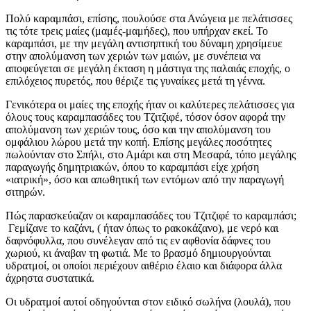
Πολύ καραμπάσι, επίσης, πουλούσε στα Ανώγεια με πελάτισσες
τις τότε τρεις μαίες (μαμές-μαμήδες), που υπήρχαν εκεί. Το
καραμπάσι, με την μεγάλη αντισηπτική του δύναμη χρησίμευε
στην απολύμανση των χεριών των μαιών, με συνέπεια να
αποφεύγεται σε μεγάλη έκταση η μάστιγα της παλαιάς εποχής, ο
επιλόχειος πυρετός, που θέριζε τις γυναίκες μετά τη γέννα.
Γενικότερα οι μαίες της εποχής ήταν οι καλύτερες πελάτισσες για
όλους τους καραμπασάδες του Τζιτζιφέ, τόσον όσον αφορά την
απολύμανση των χεριών τους, όσο και την απολύμανση του
ομφάλιου λώρου μετά την κοπή. Επίσης μεγάλες ποσότητες
πωλούνταν στο Σπήλι, στο Αμάρι και στη Μεσαρά, τόπο μεγάλης
παραγωγής δημητριακών, όπου το καραμπάσι είχε χρήση
«ιατρική», όσο και απωθητική των εντόμων από την παραγωγή
σιτηρών.
Πώς παρασκεύαζαν οι καραμπασάδες του Τζιτζιφέ το καραμπάσι;
Γεμίζανε το καζάνι, ( ήταν όπως το ρακοκάζανο), με νερό και
δαφνόφυλλα, που συνέλεγαν από τις εν αφθονία δάφνες του
χωριού, κι άναβαν τη φωτιά. Με το βρασμό δημιουργούνται
υδρατμοί, οι οποίοι περιέχουν αιθέριο έλαιο και διάφορα άλλα
άχρηστα συστατικά.
Οι υδρατμοί αυτοί οδηγούνται στον ειδικό σωλήνα (λουλά), που