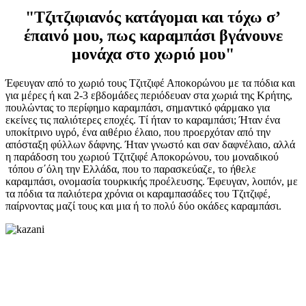
"Τζιτζιφιανός κατάγομαι και τόχω σ’
έπαινό μου, πως καραμπάσι βγάνουνε
μονάχα στο χωριό μου"
Έφευγαν από το χωριό τους Τζιτζιφέ Αποκορώνου με τα πόδια και
για μέρες ή και 2-3 εβδομάδες περιόδευαν στα χωριά της Κρήτης,
πουλώντας το περίφημο καραμπάσι, σημαντικό φάρμακο για
εκείνες τις παλιότερες εποχές. Τί ήταν το καραμπάσι; Ήταν ένα
υποκίτρινο υγρό, ένα αιθέριο έλαιο, που προερχόταν από την
απόσταξη φύλλων δάφνης. Ήταν γνωστό και σαν δαφνέλαιο, αλλά
η παράδοση του χωριού Τζιτζιφέ Αποκορώνου, του μοναδικού
τόπου σ΄όλη την Ελλάδα, που το παρασκεύαζε, το ήθελε
καραμπάσι, ονομασία τουρκικής προέλευσης. Έφευγαν, λοιπόν, με
τα πόδια τα παλιότερα χρόνια οι καραμπασάδες του Τζιτζιφέ,
παίρνοντας μαζί τους και μια ή το πολύ δύο οκάδες καραμπάσι.