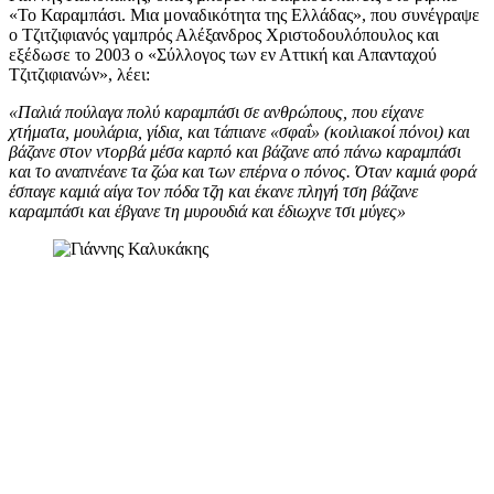
«Το Καραμπάσι. Μια μοναδικότητα της Ελλάδας», που συνέγραψε
ο Τζιτζιφιανός γαμπρός Αλέξανδρος Χριστοδουλόπουλος και
εξέδωσε το 2003 ο «Σύλλογος των εν Αττική και Απανταχού
Τζιτζιφιανών», λέει:
«Παλιά πούλαγα πολύ καραμπάσι σε ανθρώπους, που είχανε
χτήματα, μουλάρια, γίδια, και τάπιανε «σφαΐ» (κοιλιακοί πόνοι) και
βάζανε στον ντορβά μέσα καρπό και βάζανε από πάνω καραμπάσι
και το αναπνέανε τα ζώα και των επέρνα ο πόνος. Όταν καμιά φορά
έσπαγε καμιά αίγα τον πόδα τζη και έκανε πληγή τση βάζανε
καραμπάσι και έβγανε τη μυρουδιά και έδιωχνε τσι μύγες»