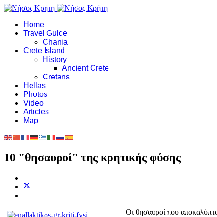
Home
Travel Guide
Chania
Crete Island
History
Ancient Crete
Cretans
Hellas
Photos
Video
Articles
Map
10 "θησαυροί" της κρητικής φύσης
Οι θησαυροί που αποκαλύπτοντ