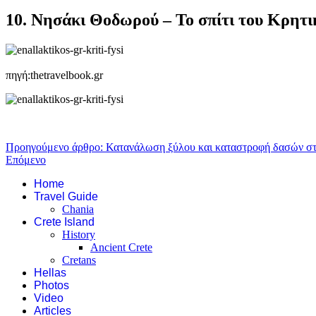
10. Νησάκι Θοδωρού – Το σπίτι του Κρητι
πηγή:thetravelbook.gr
Προηγούμενο άρθρο: Κατανάλωση ξύλου και καταστροφή δασών σ
Επόμενο
Home
Travel Guide
Chania
Crete Island
History
Ancient Crete
Cretans
Hellas
Photos
Video
Articles