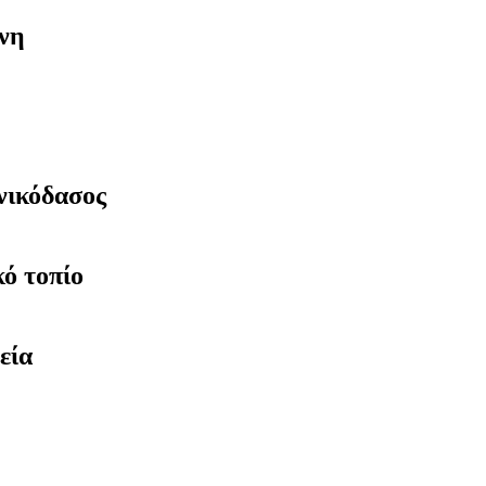
μνη
ινικόδασος
ό τοπίο
εία