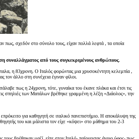
αν πως, σχεδόν στο σύνολο τους, είχαν πολλά λεφτά , τα οποία
τηση συναλλάγματος από τους συγκεκριμένους ανθρώπους
.
αλα, η 83χρονη. Ο Ιταλός φορώντας μια χρυσοκέντητη κελεμπία ,
ας τον άλλο στη συνέχεια έγιναν φίλοι.
τάλαβε πως η 24χρονη, τότε, γυναίκα του έκανε πλάκα και έτσι τις
 τις σπηλιές των Ματάλων βρέθηκε γραμμένη η λέξη «Διάολος», την
ς επρόκειτο για καθηγητή σε ιταλικό πανεπιστήμιο. Η αποκάλυψη της
αθηγητής του και μάλιστα τον είχε «κόψει» στο μάθημα του 2-3
ς τους βρέθηκαν μαζί, είπε στον Ιταλό- παίρνοντας άγριο ύφος- πως