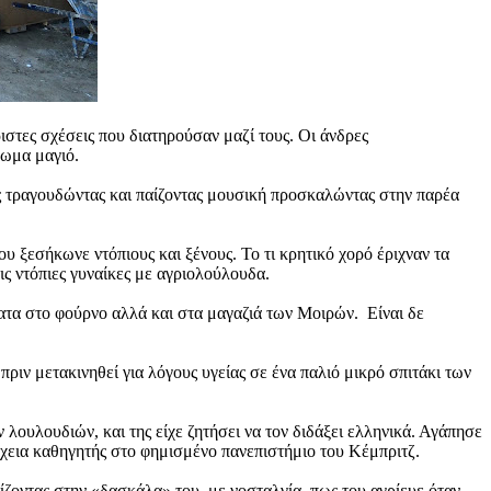
ιστες σχέσεις που διατηρούσαν μαζί τους. Οι άνδρες
σωμα μαγιό.
 τραγουδώντας και παίζοντας μουσική προσκαλώντας στην παρέα
υ ξεσήκωνε ντόπιους και ξένους. Το τι κρητικό χορό έριχναν τα
ις ντόπιες γυναίκες με αγριολούλουδα.
ατα στο φούρνο αλλά και στα μαγαζιά των Μοιρών. Είναι δε
 ,πριν μετακινηθεί για λόγους υγείας σε ένα παλιό μικρό σπιτάκι των
 λουλουδιών, και της είχε ζητήσει να τον διδάξει ελληνικά. Αγάπησε
έχεια καθηγητής στο φημισμένο πανεπιστήμιο του Κέμπριτζ.
ίζοντας στην «δασκάλα» του, με νοσταλγία, πως του αγρίευε όταν