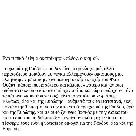
Ενα τυπικό δείγμα ακατοίκητου, πλέον, οικισμού.
Τα χωριά της Γαύδου, που δεν είναι ακριβώς χωριά, αλλά
περισσότερο μοιάζουν με «εγκατελλειμένους» οικισμούς μιας
ελληνικής, νησιωτικής, κινηματογραφικής εκδοχής του
Φαρ
Ουέστ
, κάποιοι περισσότερο και κάποιοι λιγότερο και κάποιοι
απόλυτα (εκεί που κάποτε υπήρχαν σπίτια και τώρα υπάρχουν μόνο
τα πέτρινα «κουφάρια» τους), είναι τα νοτιότερα χωριά της
Ελλάδας, άρα και της Ευρώπης – ανάμεσά τους τα
Βατσιανά
, εκεί,
κοντά στην Τρυπητή, που είναι το νοτιότερο χωριό της Γαύδου, άρα
και της Ευρώπης, και σε αυτό ζει ένας βοσκός με τη γυναίκα του
και τα δύο του παιδιά που δεν πηγαίνουν ακόμη σχολείο και οι
τέσσερις τους είναι η νοτιότερη οικογένεια της Γαύδου, άρα και της
Ευρώπης,