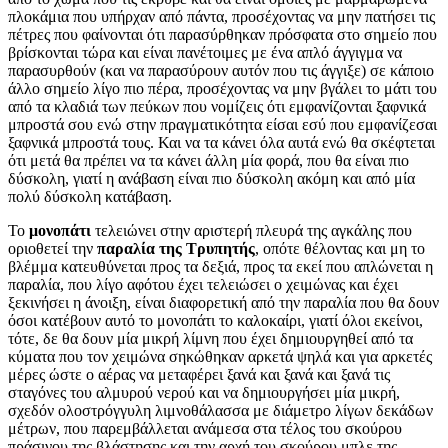
πλοκάμια που υπήρχαν από πάντα, προσέχοντας να μην πατήσει τις
πέτρες που φαίνονται ότι παρασύρθηκαν πρόσφατα στο σημείο που
βρίσκονται τώρα και είναι πανέτοιμες με ένα απλό άγγιγμα να
παρασυρθούν (και να παρασύρουν αυτόν που τις άγγιξε) σε κάποιο
άλλο σημείο λίγο πιο πέρα, προσέχοντας να μην βγάλει το μάτι του
από τα κλαδιά των πεύκων που νομίζεις ότι εμφανίζονται ξαφνικά
μπροστά σου ενώ στην πραγματικότητα είσαι εσύ που εμφανίζεσαι
ξαφνικά μπροστά τους. Και να τα κάνει όλα αυτά ενώ θα σκέφτεται
ότι μετά θα πρέπει να τα κάνει άλλη μία φορά, που θα είναι πιο
δύσκολη, γιατί η ανάβαση είναι πιο δύσκολη ακόμη και από μία
πολύ δύσκολη κατάβαση.
Το
μονοπάτι
τελειώνει στην αριστερή πλευρά της αγκάλης που
οριοθετεί την
παραλία της Τρυπητής
, οπότε θέλοντας και μη το
βλέμμα κατευθύνεται προς τα δεξιά, προς τα εκεί που απλώνεται η
παραλία, που λίγο αφότου έχει τελειώσει ο χειμώνας και έχει
ξεκινήσει η άνοιξη, είναι διαφορετική από την παραλία που θα δουν
όσοι κατέβουν αυτό το μονοπάτι το καλοκαίρι, γιατί όλοι εκείνοι,
τότε, δε θα δουν μία μικρή λίμνη που έχει δημιουργηθεί από τα
κύματα που τον χειμώνα σηκώθηκαν αρκετά ψηλά και για αρκετές
μέρες ώστε ο αέρας να μεταφέρει ξανά και ξανά και ξανά τις
σταγόνες του αλμυρού νερού και να δημιουργήσει μία μικρή,
σχεδόν ολοστρόγγυλη λιμνοθάλασσα με διάμετρο λίγων δεκάδων
μέτρων, που παρεμβάλλεται ανάμεσα στα τέλος του σκούρου
πράσινου της βλάστησης και την αρχή του σκούρου μπλε της