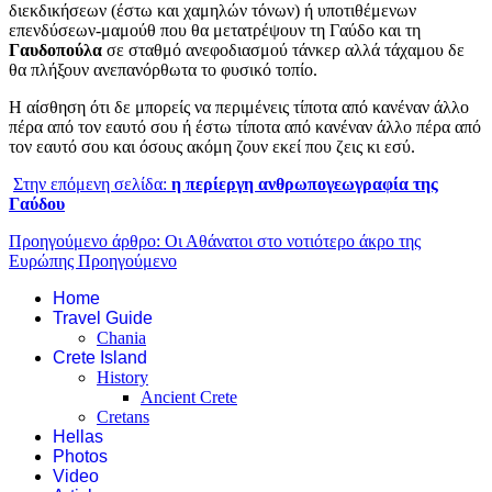
διεκδικήσεων (έστω και χαμηλών τόνων) ή υποτιθέμενων
επενδύσεων-μαμούθ που θα μετατρέψουν τη Γαύδο και τη
Γαυδοπούλα
σε σταθμό ανεφοδιασμού τάνκερ αλλά τάχαμου δε
θα πλήξουν ανεπανόρθωτα το φυσικό τοπίο.
Η αίσθηση ότι δε μπορείς να περιμένεις τίποτα από κανέναν άλλο
πέρα από τον εαυτό σου ή έστω τίποτα από κανέναν άλλο πέρα από
τον εαυτό σου και όσους ακόμη ζουν εκεί που ζεις κι εσύ.
Στην επόμενη σελίδα:
η περίεργη ανθρωπογεωγραφία της
Γαύδου
Προηγούμενο άρθρο: Οι Αθάνατοι στο νοτιότερο άκρο της
Ευρώπης
Προηγούμενο
Home
Travel Guide
Chania
Crete Island
History
Ancient Crete
Cretans
Hellas
Photos
Video