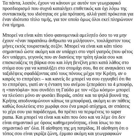
Τα πάντα, λοιπόν, έχουν να κάνουν με αυτόν τον γεωγραφικό
προσδιορισμό που συχνά καταλήγει επιθετικός και όχι λόγω της
συντακτικής του ιδιότητας σε μία πρόταση, αλλά γιατί πρόκειται για
έναν ιδιότυπο τίτλο τιμής, για τον οποίο όμως όλοι εκεί πληρώνουν
ένα τίμημα.
Μπορεί να είναι κάτι τόσο φαινομενικά αμελητέο όσο το να μην
έχουν «έναν παραπάνω άνθρωπο να μιλήσουν», τουλάχιστον τους
μήνες εκτός τουριστικής σεζόν. Μπορεί να είναι και κάτι τόσο
σημαντικό ώστε ακόμη και αν υπάρχει στο νησί γιατρός (που φέτος
δεν υπάρχει, γεγονός που αν διανύεις την τρίτη ηλικία σου και
επισκευάζεις τη βάρκα σου και λίγη βενζίνη μπει κατά λάθος στο
στόμα σου για να καταλήξει στο στομάχι σου, θα σε αναγκάσει να
ταξιδέψεις σφαδάζοντας από τους πόνους μέχρι την Κρήτη, αν ο
καιρός το επιτρέψει – και κανείς δε μπορεί να σου εγγυηθεί ότι θα
το επιτρέψει, γιατί αν η ένταση του ανέμου ξεπεράσει τα 4 μποφόρ,
η «παντόφλα» που συνδέει τη Γαύδο με τον «έξω κόσμο» μπορεί
να πλεύσει μόνο αν φυσάει Βοριάς, οπότε και τα ψηλά βουνά της
Κρήτης αποδυναμώνουν κάπως τα μποφόρια), ακόμη κι αν πάθεις
καθώς δουλεύεις στο χωράφι σου ένα μικρό ατύχημα, αν σπάσεις
το χέρι σου για παράδειγμα, θα πρέπει να περιμένεις το super
puma. Και μπορεί να είναι και κάτι που όσο και να λέμε ότι δεν
είναι σημαντικό με όρους καθημερινότητας, είναι ίσως το πιο
σημαντικό απ’ όλα. Η αίσθηση της μη πατρίδας. Η αίσθηση ότι ο
τόπος σου είναι γκρίζα ζώνη, έρμαιο ακόμη και γεωγραφικών