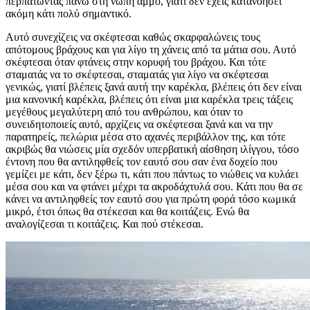
περπατώντας πάνω στη νωπή άμμο, γιατί δεν έχεις κατανοήσει
ακόμη κάτι πολύ σημαντικό.
Αυτό συνεχίζεις να σκέφτεσαι καθώς σκαρφαλώνεις τους
απότομους βράχους και για λίγο τη χάνεις από τα μάτια σου. Αυτό
σκέφτεσαι όταν φτάνεις στην κορυφή του βράχου. Και τότε
σταματάς να το σκέφτεσαι, σταματάς για λίγο να σκέφτεσαι
γενικώς, γιατί βλέπεις ξανά αυτή την καρέκλα, βλέπεις ότι δεν είναι
μια κανονική καρέκλα, βλέπεις ότι είναι μια καρέκλα τρεις τάξεις
μεγέθους μεγαλύτερη από του ανθρώπου, και όταν το
συνειδητοποιείς αυτό, αρχίζεις να σκέφτεσαι ξανά και να την
παρατηρείς, πελώρια μέσα στο αχανές περιβάλλον της, και τότε
ακριβώς θα νιώσεις μία σχεδόν υπερβατική αίσθηση ιλίγγου, τόσο
έντονη που θα αντιληφθείς τον εαυτό σου σαν ένα δοχείο που
γεμίζει με κάτι, δεν ξέρω τι, κάτι που πάντως το νιώθεις να κυλάει
μέσα σου και να φτάνει μέχρι τα ακροδάχτυλά σου. Κάτι που θα σε
κάνει να αντιληφθείς τον εαυτό σου για πρώτη φορά τόσο κωμικά
μικρό, έτσι όπως θα στέκεσαι και θα κοιτάζεις. Ενώ θα
αναλογίζεσαι τι κοιτάζεις. Και πού στέκεσαι.