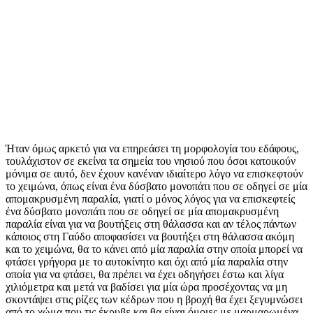
Ήταν όμως αρκετό για να επηρεάσει τη μορφολογία του εδάφους,
τουλάχιστον σε εκείνα τα σημεία του νησιού που όσοι κατοικούν
μόνιμα σε αυτό, δεν έχουν κανέναν ιδιαίτερο λόγο να επισκεφτούν
το χειμώνα, όπως είναι ένα δύσβατο μονοπάτι που σε οδηγεί σε μία
απομακρυσμένη παραλία, γιατί ο μόνος λόγος για να επισκεφτείς
ένα δύσβατο μονοπάτι που σε οδηγεί σε μία απομακρυσμένη
παραλία είναι για να βουτήξεις στη θάλασσα και αν τέλος πάντων
κάποιος στη Γαύδο αποφασίσει να βουτήξει στη θάλασσα ακόμη
και το χειμώνα, θα το κάνει από μία παραλία στην οποία μπορεί να
φτάσει γρήγορα με το αυτοκίνητο και όχι από μία παραλία στην
οποία για να φτάσει, θα πρέπει να έχει οδηγήσει έστω και λίγα
χιλιόμετρα και μετά να βαδίσει για μία ώρα προσέχοντας να μη
σκοντάψει στις ρίζες των κέδρων που η βροχή θα έχει ξεγυμνώσει
από το χώμα που τις έκρυβε και θα είναι όμοιες με μαρμαρωμένα