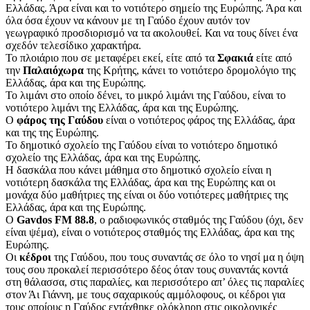
Ελλάδας. Άρα είναι και το νοτιότερο σημείο της Ευρώπης. Άρα και
όλα όσα έχουν να κάνουν με τη Γαύδο έχουν αυτόν τον
γεωγραφικό προσδιορισμό να τα ακολουθεί. Και να τους δίνει ένα
σχεδόν τελεσίδικο χαρακτήρα.
Το πλοιάριο που σε μεταφέρει εκεί, είτε από τα
Σφακιά
είτε από
την
Παλαιόχωρα
της Κρήτης, κάνει το νοτιότερο δρομολόγιο της
Ελλάδας, άρα και της Ευρώπης.
Το λιμάνι στο οποίο δένει, το μικρό λιμάνι της Γαύδου, είναι το
νοτιότερο λιμάνι της Ελλάδας, άρα και της Ευρώπης.
Ο
φάρος της Γαύδου
είναι ο νοτιότερος φάρος της Ελλάδας, άρα
και της της Ευρώπης.
Το δημοτικό σχολείο της Γαύδου είναι το νοτιότερο δημοτικό
σχολείο της Ελλάδας, άρα και της Ευρώπης.
Η δασκάλα που κάνει μάθημα στο δημοτικό σχολείο είναι η
νοτιότερη δασκάλα της Ελλάδας, άρα και της Ευρώπης και οι
μονάχα δύο μαθήτριες της είναι οι δύο νοτιότερες μαθήτριες της
Ελλάδας, άρα και της Ευρώπης.
Ο
Gavdos FM 88.8
, ο ραδιοφωνικός σταθμός της Γαύδου (όχι, δεν
είναι ψέμα), είναι ο νοτιότερος σταθμός της Ελλάδας, άρα και της
Ευρώπης.
Οι
κέδροι
της Γαύδου, που τους συναντάς σε όλο το νησί μα η όψη
τους σου προκαλεί περισσότερο δέος όταν τους συναντάς κοντά
στη θάλασσα, στις παραλίες, και περισσότερο απ’ όλες τις παραλίες
στον Άι Γιάννη, με τους σαχαρικούς αμμόλοφους, οι κέδροι για
τους οποίους η Γαύδος εντάχθηκε ολόκληρη στις οικολογικές