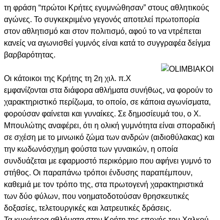
τη φράση “πρώτοι Κρήτες εγυμνώθησαν” στους αθλητικούς
αγώνες. Το συγκεκριμένο γεγονός αποτελεί πρωτοπορία
στον αθλητισμό και στον πολιτισμό, αφού το να ντρέπεται
κανείς να αγωνισθεί γυμνός είναι κατά το συγγραφέα δείγμα
βαρβαρότητας.
Οι κάτοικοι της Κρήτης τη 2η χιλ. π.Χ
εμφανίζονται στα διάφορα αθλήματα συνήθως, να φορούν το
χαρακτηριστικό περίζωμα, το οποίο, σε κάποια αγωνίσματα,
φορούσαν φαίνεται και γυναίκες. Σε δημοσίευμά του, ο Χ.
Μπουλώτης αναφέρει, ότι η ολική γυμνότητα είναι σποραδική
σε σχέση με το μινωικό ζώμα των ανδρών (αιδιοθύλακας) και
την κωδωνόσχημη φούστα των γυναικών, η οποία
συνδυάζεται με εφαρμοστό περικόρμιο που αφήνει γυμνό το
στήθος. Οι παραπάνω τρόποι ένδυσης παραπέμπουν,
καθεμιά με τον τρόπο της, στα πρωτογενή χαρακτηριστικά
των δύο φύλων, που νοηματοδοτούσαν θρησκευτικές
δοξασίες, τελετουργικές και λατρευτικές δράσεις.
Τα κυριότερα αθλήματα στην Κρήτη της εποχής του Χαλκού