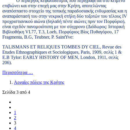
Ο περίεργος κεφαλόδεσμος που περιγράφεται στο κείμενο
επιβιώνει και στην εποχή μας στην Κρήτη, αποτελώντας
αναπόσπαστο στοιχείο της τοπικής παραδοσιακής ενδυμασίας και η
αναπαράστασή του στην νεκρική στήλη δύο τοξοτών του τέλους
IV
προχριστιανικού αιώνα (δηλαδή πέντε αιώνες πριν τον Πορφύριο),
είναι σχεδόν πανομοιότυπη με τον σύγχρονο (Διόδωρος: Ιστορική
Βιβλιοθήκη
VI
.77, Τ.3,
Loeb
, Πορφύριος Βίος Πυθαγόρου, 17
Fragmenta
,
B
.
G
,
Teubner
,
P
.
Saint
Yve
:
TALISMANS ET RELIQUES TOMBES DY CIEL, Revue des
Etudes Ethnographiques et Sociologiques, Paris, 1909,
σελίς
1 &
Ε
.
Β
Tylor: EARLY HISTORY OF MEN, London, 1911,
σελίς
206).
Περισσότερα …
Αρχαίες πόλεις της Κρήτης
Σελίδα 3 από 4
1
2
3
4