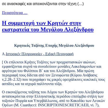
σε ανασκαφές και απεικονίζονται στην τέχνη (…)
Περισσότερα …
Η συμμετοχή των Κρητών στην
εκστρατεία του Μεγάλου Αλεξάνδρου
Kρητικός Τοξότης Εποχής Μεγάλου Αλεξάνδρου
Α.
Ιστορικές Πληροφορίες - Ειδική Περιγραφή
[ Οι επίλεκτοι Κρήτες Τοξότες των προχριστιανικών αιώνων,
εμφανίζονται συχνά να συνοδεύουν μονάδες Λακεδαιμονίων και
αργότερα του Φιλίππου Β΄ και του Αλεξάνδρου. Μία πρώτη
περιγραφή τους δίδεται από τον Ξενοφώντα (Κύρου Ανάβασις
v
,2.28–2.32) που περιγράφει τις μικρές ορειχάλκινες κυκλικές τους
ασπίδες και τα ισχυρά παλίντοντα τόξα.
Ο εικονιζόμενος τοξότης του Λόχου των Κρητών του Αλεξάνδρου
ανταποκρίνεται στην Ελληνιστικής περιόδου επιτύμβιο στήλη των
τοξοτών Πυρρία και Υπερβάλλωνος, από το Κακοδίκι των Λευκών
Ορέων (
M
.
Cuarducci
:
Ι
NSCRIPTIONES
CRETICAE
II
,
vi
. 7),