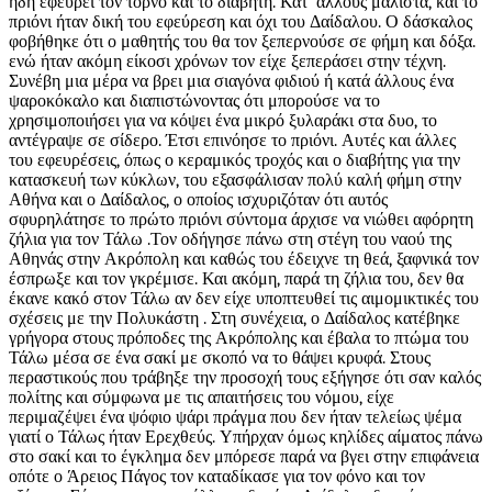
ήδη εφεύρει τον τόρνο και το διαβήτη. Κατ' άλλους μάλιστα, και το
πριόνι ήταν δική του εφεύρεση και όχι του Δαίδαλου. Ο δάσκαλος
φοβήθηκε ότι ο μαθητής του θα τον ξεπερνούσε σε φήμη και δόξα.
ενώ ήταν ακόμη είκοσι χρόνων τον είχε ξεπεράσει στην τέχνη.
Συνέβη μια μέρα να βρει μια σιαγόνα φιδιού ή κατά άλλους ένα
ψαροκόκαλο και διαπιστώνοντας ότι μπορούσε να το
χρησιμοποιήσει για να κόψει ένα μικρό ξυλαράκι στα δυο, το
αντέγραψε σε σίδερο. Έτσι επινόησε το πριόνι. Αυτές και άλλες
του εφευρέσεις, όπως ο κεραμικός τροχός και ο διαβήτης για την
κατασκευή των κύκλων, του εξασφάλισαν πολύ καλή φήμη στην
Αθήνα και ο Δαίδαλος, ο οποίος ισχυριζόταν ότι αυτός
σφυρηλάτησε το πρώτο πριόνι σύντομα άρχισε να νιώθει αφόρητη
ζήλια για τον Τάλω .Τον οδήγησε πάνω στη στέγη του ναού της
Αθηνάς στην Ακρόπολη και καθώς του έδειχνε τη θεά, ξαφνικά τον
έσπρωξε και τον γκρέμισε. Και ακόμη, παρά τη ζήλια του, δεν θα
έκανε κακό στον Τάλω αν δεν είχε υποπτευθεί τις αιμομικτικές του
σχέσεις με την Πολυκάστη . Στη συνέχεια, ο Δαίδαλος κατέβηκε
γρήγορα στους πρόποδες της Ακρόπολης και έβαλα το πτώμα του
Τάλω μέσα σε ένα σακί με σκοπό να το θάψει κρυφά. Στους
περαστικούς που τράβηξε την προσοχή τους εξήγησε ότι σαν καλός
πολίτης και σύμφωνα με τις απαιτήσεις του νόμου, είχε
περιμαζέψει ένα ψόφιο ψάρι πράγμα που δεν ήταν τελείως ψέμα
γιατί ο Τάλως ήταν Ερεχθεύς. Υπήρχαν όμως κηλίδες αίματος πάνω
στο σακί και το έγκλημα δεν μπόρεσε παρά να βγει στην επιφάνεια
οπότε ο Άρειος Πάγος τον καταδίκασε για τον φόνο και τον