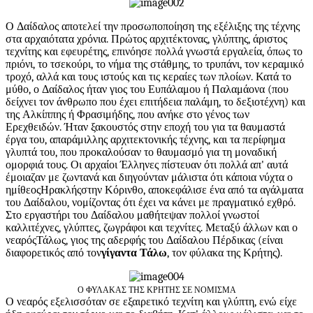
Ο Δαίδαλος αποτελεί την προσωποποίηση της εξέλιξης της τέχνης
στα αρχαιότατα χρόνια. Πρώτος αρχιτέκτονας, γλύπτης, άριστος
τεχνίτης και εφευρέτης, επινόησε πολλά γνωστά εργαλεία, όπως το
πριόνι, το τσεκούρι, το νήμα της στάθμης, το τρυπάνι, τον κεραμικό
τροχό, αλλά και τους ιστούς και τις κεραίες των πλοίων. Κατά το
μύθο, ο Δαίδαλος ήταν γιος του Ευπάλαμου ή Παλαμάονα (που
δείχνει τον άνθρωπο που έχει επιτήδεια παλάμη, το δεξιοτέχνη) και
της Αλκίππης ή Φρασιμήδης, που ανήκε στο γένος των
Ερεχθειδών. Ήταν ξακουστός στην εποχή του για τα θαυμαστά
έργα του, απαράμιλλης αρχιτεκτονικής τέχνης, και τα περίφημα
γλυπτά του, που προκαλούσαν το θαυμασμό για τη μοναδική
ομορφιά τους. Οι αρχαίοι Έλληνες πίστευαν ότι πολλά απ' αυτά
έμοιαζαν με ζωντανά και διηγούνταν μάλιστα ότι κάποια νύχτα ο
ημίθεοςΗρακλήςστην Κόρινθο, αποκεφάλισε ένα από τα αγάλματα
του Δαίδαλου, νομίζοντας ότι έχει να κάνει με πραγματικό εχθρό.
Στο εργαστήρι του Δαίδαλου μαθήτεψαν πολλοί γνωστοί
καλλιτέχνες, γλύπτες, ζωγράφοι και τεχνίτες. Μεταξύ άλλων και ο
νεαρόςΤάλως, γιος της αδερφής του Δαίδαλου Πέρδικας (
είναι
διαφορετικός από τον
γίγαντα Τάλω
, τον φύλακα της Κρήτης
)
.
Ο ΦΥΛΑΚΑΣ ΤΗΣ ΚΡΗΤΗΣ ΣΕ ΝΟΜΙΣΜΑ
Ο νεαρός εξελισσόταν σε εξαιρετικό τεχνίτη και γλύπτη, ενώ είχε