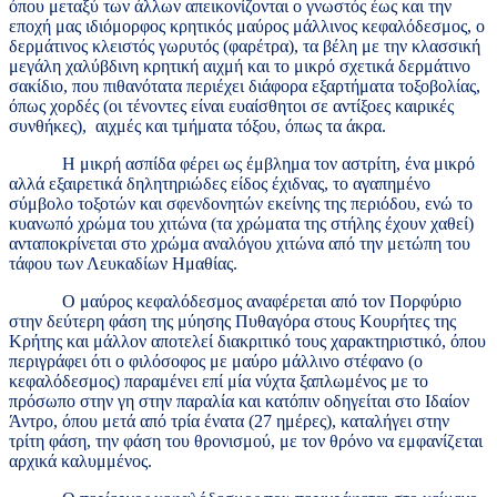
όπου μεταξύ των άλλων απεικονίζονται ο γνωστός έως και την
εποχή μας ιδιόμορφος κρητικός μαύρος μάλλινος κεφαλόδεσμος, ο
δερμάτινος κλειστός γωρυτός (φαρέτρα), τα βέλη με την κλασσική
μεγάλη χαλύβδινη κρητική αιχμή και το μικρό σχετικά δερμάτινο
σακίδιο, που πιθανότατα περιέχει διάφορα εξαρτήματα τοξοβολίας,
όπως χορδές (οι τένοντες είναι ευαίσθητοι σε αντίξοες καιρικές
συνθήκες), αιχμές και τμήματα τόξου, όπως τα άκρα.
Η μικρή ασπίδα φέρει ως έμβλημα τον αστρίτη, ένα μικρό
αλλά εξαιρετικά δηλητηριώδες είδος έχιδνας, το αγαπημένο
σύμβολο τοξοτών και σφενδονητών εκείνης της περιόδου, ενώ το
κυανωπό χρώμα του χιτώνα (τα χρώματα της στήλης έχουν χαθεί)
ανταποκρίνεται στο χρώμα αναλόγου χιτώνα από την μετώπη του
τάφου των Λευκαδίων Ημαθίας.
Ο μαύρος κεφαλόδεσμος αναφέρεται από τον Πορφύριο
στην δεύτερη φάση της μύησης Πυθαγόρα στους Κουρήτες της
Κρήτης και μάλλον αποτελεί διακριτικό τους χαρακτηριστικό, όπου
περιγράφει ότι ο φιλόσοφος με μαύρο μάλλινο στέφανο (ο
κεφαλόδεσμος) παραμένει επί μία νύχτα ξαπλωμένος με το
πρόσωπο στην γη στην παραλία και κατόπιν οδηγείται στο Ιδαίον
Άντρο, όπου μετά από τρία ένατα (27 ημέρες), καταλήγει στην
τρίτη φάση, την φάση του θρονισμού, με τον θρόνο να εμφανίζεται
αρχικά καλυμμένος.