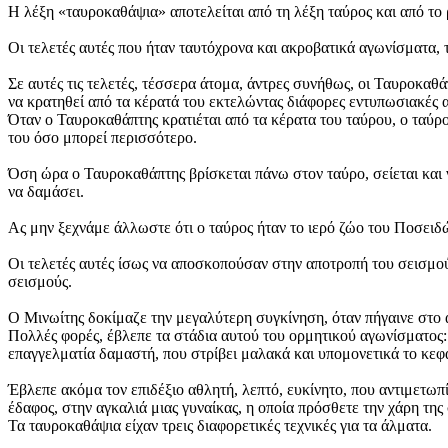
Η λέξη «ταυροκαθάψια» αποτελείται από τη λέξη ταύρος και από το
Οι τελετές αυτές που ήταν ταυτόχρονα και ακροβατικά αγωνίσματα,
Σε αυτές τις τελετές, τέσσερα άτομα, άντρες συνήθως, οι Ταυροκαθά
να κρατηθεί από τα κέρατά του εκτελώντας διάφορες εντυπωσιακές 
Όταν ο Ταυροκαθάπτης κρατιέται από τα κέρατα του ταύρου, ο ταύρο
του όσο μπορεί περισσότερο.
Όση ώρα ο Ταυροκαθάπτης βρίσκεται πάνω στον ταύρο, σείεται και 
να δαμάσει.
Ας μην ξεχνάμε άλλωστε ότι ο ταύρος ήταν το ιερό ζώο του Ποσειδώ
Οι τελετές αυτές ίσως να αποσκοπούσαν στην αποτροπή του σεισμού 
σεισμούς.
Ο Μινωίτης δοκίμαζε την μεγαλύτερη συγκίνηση, όταν πήγαινε στο αμ
Πολλές φορές, έβλεπε τα στάδια αυτού του ορμητικού αγωνίσματος:
επαγγελματία δαμαστή, που στρίβει μαλακά και υπομονετικά το κεφά
Έβλεπε ακόμα τον επιδέξιο αθλητή, λεπτό, ευκίνητο, που αντιμετωπί
έδαφος, στην αγκαλιά μιας γυναίκας, η οποία πρόσθετε την χάρη της
Τα ταυροκαθάψια είχαν τρεις διαφορετικές τεχνικές για τα άλματα.