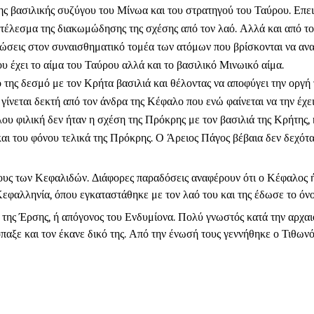
ς βασιλικής συζύγου του Μίνωα και του στρατηγού του Ταύρου. Επει
οτέλεσμα της διακωμώδησης της σχέσης από τον λαό. Αλλά και από το 
πτώσεις στον συναισθηματικό τομέα των ατόμων που βρίσκονται να α
 έχει το αίμα του Ταύρου αλλά και το βασιλικό Μινωικό αίμα.
 της δεσμό με τον Κρήτα βασιλιά και θέλοντας να αποφύγει την οργή
γίνεται δεκτή από τον άνδρα της Κέφαλο που ενώ φαίνεται να την έχε
υ φιλική δεν ήταν η σχέση της Πρόκρης με τον βασιλιά της Κρήτης, 
αι του φόνου τελικά της Πρόκρης. Ο Άρειος Πάγος βέβαια δεν δεχότα
ους των Κεφαλιδών. Διάφορες παραδόσεις αναφέρουν ότι ο Κέφαλος ή
φαλληνία, όπου εγκαταστάθηκε με τον λαό του και της έδωσε το όνο
ι της Έρσης, ή απόγονος του Ενδυμίονα. Πολύ γνωστός κατά την αρχ
αξε και τον έκανε δικό της. Από την ένωσή τους γεννήθηκε ο Τιθωνό