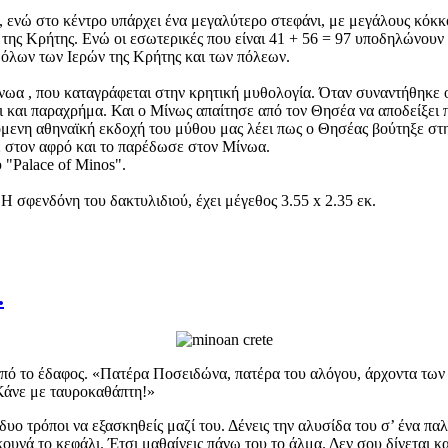
, ενώ στο κέντρο υπάρχει ένα μεγαλύτερο στεφάνι, με μεγάλους κόκκ
της Κρήτης. Ενώ οι εσωτερικές που είναι 41 + 56 = 97 υποδηλώνουν τ
 όλων των Ιερών της Κρήτης και των πόλεων.
ίνωα , που καταγράφεται στην κρητική μυθολογία. Όταν συναντήθηκε 
ει και παραχρήμα. Και ο Μίνως απαίτησε από τον Θησέα να αποδείξει π
όμενη αθηναϊκή εκδοχή του μύθου μας λέει πως ο Θησέας βούτηξε στ
κε στον αφρό και το παρέδωσε στον Μίνωα.
 "Palace of Minos".
 Η σφενδόνη του δακτυλιδιού, έχει μέγεθος 3.55 x 2.35 εκ.
.
πό το έδαφος. «Πατέρα Ποσειδώνα, πατέρα του αλόγου, άρχοντα των 
άνε με ταυροκαθάπτη!»
 τρόποι να εξασκηθείς μαζί του. Δένεις την αλυσίδα του σ’ ένα παλο
 κουνά το κεφάλι. Έτσι μαθαίνεις πάνω του το άλμα. Δεν σου δίνεται κα