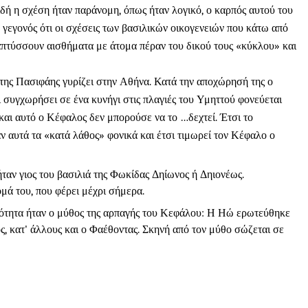
δή η σχέση ήταν παράνομη, όπως ήταν λογικό, ο καρπός αυτού του
γεγονός ότι οι σχέσεις των βασιλικών οικογενειών που κάτω από
ναπτύσσουν αισθήματα με άτομα πέραν του δικού τους «κύκλου» και
 της Πασιφάης γυρίζει στην Αθήνα. Κατά την αποχώρησή της ο
ι συγχωρήσει σε ένα κυνήγι στις πλαγιές του Υμηττού φονεύεται
και αυτό ο Κέφαλος δεν μπορούσε να το …δεχτεί. Έτσι το
ν αυτά τα «κατά λάθος» φονικά και έτσι τιμωρεί τον Κέφαλο ο
ταν γιος του βασιλιά της Φωκίδας Δηίωνος ή Δηιονέως.
μά του, που φέρει μέχρι σήμερα.
αιότητα ήταν ο μύθος της αρπαγής του Κεφάλου: Η Ηώ ερωτεύθηκε
ς, κατ' άλλους και ο Φαέθοντας. Σκηνή από τον μύθο σώζεται σε