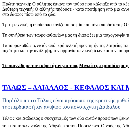
Πρώτη τεχνική: Ο αθλητής έπιανε τον ταύρο που κάλπαζε από τα κέρ
Δεύτερη τεχνική: Ο αθλητής πηδούσε - κατά προτίμηση από μια ανυ
στο έδαφος πίσω από το ζώο.
Τρίτη τεχνική, η οποία απεικονίζεται σε μία και μόνο παράσταση: Ο
Τη συνήθεια των ταυροκαθαψίων μας τη διασώζει μια τοιχογραφία τ
Τα ταυροκαθάψια, εκτός από ιερή τελετή προς τιμήν της λατρείας του
ταχύτητα και την αντίληψη, την αρμονία των κινήσεων και την ισορ
Το παιγνίδι με τον ταύρο ήταν για τους Μινωίτες περισσότερο 
ΤΑΛΩΣ – ΔΑΙΔΑΛΟΣ - ΚΕΦΑΛΟΣ ΚΑΙ
Παρ’ όλο που ο Τάλως είναι πρόσωπο της κρητικής μυθολ
της πέρδικας ήταν ανιψιός του πολυτεχνίτη Δαίδαλου.
Τάλως και Δαίδαλος ο συσχετισμός των δύο αυτών προσώπων ξεκινά 
το κτίσιμο των ναών της Αθηνάς και του Ποσειδώνα. Ο ναός της Αθ