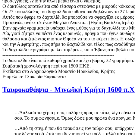
προσεγγίσεις. Από την άλλη μεριά είναι ο γκρεμός.
Ο δακτύλιος αποτελείται από τέσσερα στεφάνια με μικρούς κόκκους
Οι 27 κοκκιδώσεις του δαχτυλιδιού πιθανά υποδηλώνουν τα 27 Ιερά 
Αυτός που έφερε το δαχτυλίδι θα μπορούσε να σφραγίζει εκ μέρους
Προφανώς ανήκε σε έναν Μεγάλο Άνακτα... (Ηγέτη,Βασιλέα,Ιερέα)
Στην αρχαία γραμματεία υπάρχει ένας μύθος για το δαχτυλίδι του Μ
Δία, γιατί ζήτησε να πέσει ένας κεραυνός , πράγμα που έγινε αυθώρ
θάλασσα και ζητώντας από τον Θησέα να του το φέρει πίσω. Η σωζ
και την Αμφιτρίτης , πως πήρε το δαχτυλίδι και τέλος πως αναδύθη
Το δαχτυλίδι περιγράφει με λεπτομέρειες και ο Έβανς στο βιβλίο του
--------------------------------------------------------------------------
Το δακτυλίδι είναι από καθαρό χρυσό και έχει βάρος, 32 γραμμάρια.
Συμβατική χρονολόγηση περί του 1500 ΠΚΕ.
Εκτίθεται στο Αρχαιολογικό Μουσείο Ηρακλείου, Κρήτης
Επιμέλεια: Γλυκερία Ξιφοκώστα
Ταυροκαθάψια - Μινωϊκή Κρήτη 1600 π.Χ
…Άπλωσα τα χέρια με τις παλάμες προς τα κάτω, λίγο πάνω α
σου. Το συμφωνήσαμε. Όμως δώσε μου πρώτα ένα πράγμα. Κ
…Από τη στιγμή που θα τσακώσεις τον ταύρο σου, υπάρχουν δυο
τον δένεις γερά, έτσι που δεν μπορεί να τρέξει, αλλά μόνο να