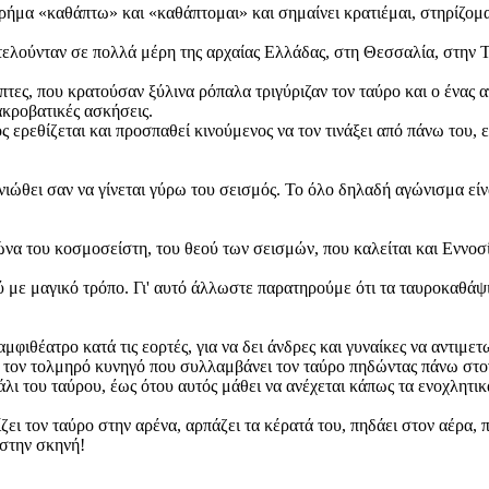
 ρήμα «καθάπτω» και «καθάπτομαι» και σημαίνει κρατιέμαι, στηρίζομ
 τελούνταν σε πολλά μέρη της αρχαίας Ελλάδας, στη Θεσσαλία, στην Τ
πτες, που κρατούσαν ξύλινα ρόπαλα τριγύριζαν τον ταύρο και ο ένας 
ακροβατικές ασκήσεις.
ς ερεθίζεται και προσπαθεί κινούμενος να τον τινάξει από πάνω του,
νιώθει σαν να γίνεται γύρω του σεισμός. Το όλο δηλαδή αγώνισμα είν
να του κοσμοσείστη, του θεού των σεισμών, που καλείται και Εννοσί
με μαγικό τρόπο. Γι' αυτό άλλωστε παρατηρούμε ότι τα ταυροκαθάψια
φιθέατρο κατά τις εορτές, για να δει άνδρες και γυναίκες να αντιμετ
 τον τολμηρό κυνηγό που συλλαμβάνει τον ταύρο πηδώντας πάνω στον 
λι του ταύρου, έως ότου αυτός μάθει να ανέχεται κάπως τα ενοχλητι
ζει τον ταύρο στην αρένα, αρπάζει τα κέρατά του, πηδάει στον αέρα, 
 στην σκηνή!