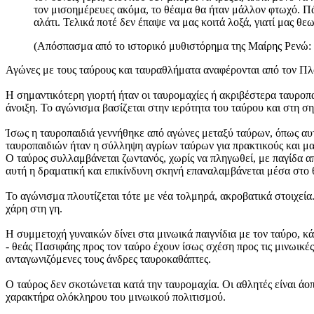
τον μισοημέρευες ακόμα, το θέαμα θα ήταν μάλλον φτωχό. Πά
αλάτι. Τελικά ποτέ δεν έπαψε να μας κοιτά λοξά, γιατί μας 
(Απόσπασμα από το ιστορικό μυθιστόρημα της Μαίρης Ρενώ: «
Αγώνες με τους ταύρους και ταυραθλήματα αναφέρονται από τον Πλ
Η σημαντικότερη γιορτή ήταν οι ταυρομαχίες ή ακριβέστερα ταυροπαι
άνοιξη. Το αγώνισμα βασίζεται στην ιερότητα του ταύρου και στη σημ
Ίσως η ταυροπαιδιά γεννήθηκε από αγώνες μεταξύ ταύρων, όπως αυτ
ταυροπαιδιών ήταν η σύλληψη αγρίων ταύρων για πρακτικούς και μ
Ο ταύρος συλλαμβάνεται ζωντανός, χωρίς να πληγωθεί, με παγίδα από
αυτή η δραματική και επικίνδυνη σκηνή επαναλαμβάνεται μέσα στο θ
Το αγώνισμα πλουτίζεται τότε με νέα τολμηρά, ακροβατικά στοιχεία.
χάρη στη γη.
Η συμμετοχή γυναικών δίνει στα μινωικά παιγνίδια με τον ταύρο, κά
- θεάς Πασιφάης προς τον ταύρο έχουν ίσως σχέση προς τις μινωικέ
ανταγωνιζόμενες τους άνδρες ταυροκαθάπτες.
Ο ταύρος δεν σκοτώνεται κατά την ταυρομαχία. Οι αθλητές είναι άοπ
χαρακτήρα ολόκληρου του μινωικού πολιτισμού.