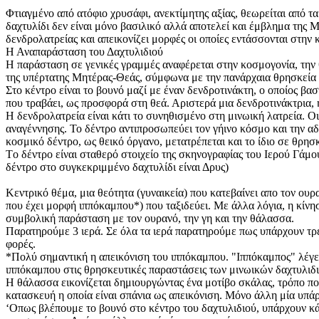
Φτιαγμένο από ατόφιο χρυσάφι, ανεκτίμητης αξίας, θεωρείται από τ
δαχτυλίδι δεν είναι μόνο βασιλικό αλλά αποτελεί και έμβλημα της
δενδρολατρείας και απεικονίζει μορφές οι οποίες εντάσσονται στην
Η Αναπαράσταση του Δαχτυλιδιού
Η παράσταση σε γενικές γραμμές αναφέρεται στην κοσμογονία, την 
της υπέρτατης Μητέρας-Θεάς, σύμφωνα με την πανάρχαια θρησκεία
Στο κέντρο είναι το βουνό μαζί με έναν δενδροτινάκτη, ο οποίος βασ
που τραβάει, ως προσφορά στη θεά. Αριστερά μια δενδροτινάκτρια,
Η δενδρολατρεία είναι κάτι το συνηθισμένο στη μινωική λατρεία. Ο
αναγέννησης. Το δέντρο αντιπροσωπεύει τον γήινο κόσμο και την αδι
κοσμικό δέντρο, ως θεικό όργανο, μετατρέπεται και το ίδιο σε θρη
Tο δέντρο είναι σταθερό στοιχείο της σκηνογραφίας του Ιερού Γάμο
δέντρο στο συγκεκριμμένο δαχτυλίδι είναι Δρυς)
Κεντρικό θέμα, μια θεότητα (γυναικεία) που κατεβαίνει απο τον ουρ
που έχει μορφή ιππόκαμπου*) που ταξιδεύει. Με άλλα λόγια, η κίνη
συμβολική παράσταση με τον ουρανό, την γη και την θάλασσα.
Παρατηρούμε 3 ιερά. Σε όλα τα ιερά παρατηρούμε πως υπάρχουν τρεί
φορές.
*Πολύ σημαντική η απεικόνιση του ιππόκαμπου. "Ιππόκαμπος" λέγε
ιππόκαμπου στις θρησκευτικές παραστάσεις των μινωικών δαχτυλιδι
Η θάλασσα εικονίζεται δημιουργώντας ένα μοτίβο σκάλας, τρόπο πο
κατασκευή η οποία είναι σπάνια ως απεικόνιση. Μόνο άλλη μία υπά
‘Οπως βλέπουμε το βουνό στο κέντρο του δαχτυλιδιού, υπάρχουν κά