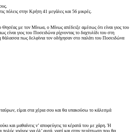
ους.
ις πόλεις στην Κρήτη 41 μεγάλες και 56 μικρές.
ο Θησέας με τον Μίνωα, ο Μίνως απέδειξε αμέσως ότι είναι γιος του
ως είναι γιος του Ποσειδώνα ρίχνοντας το δαχτυλίδι του στη
η θάλασσα πως δελφίνια τον οδήγησαν στο παλάτι του Ποσειδώνα
ταύρων, είμαι στα χέρια σου και θα υπακούσω το κάλεσμά
ύκι και μαθαίνεις ν’ αποφεύγεις τα κέρατά του με χάρη. Ή
ι πολύς χρόνος για όλ’ αυτά, γιατί και στην περίπτωση που θα