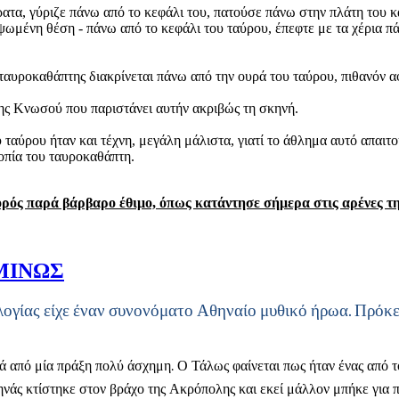
ατα, γύριζε πάνω από το κεφάλι του, πατούσε πάνω στην πλάτη του κ
ψωμένη θέση - πάνω από το κεφάλι του ταύρου, έπεφτε με τα χέρια π
 ταυροκαθάπτης διακρίνεται πάνω από την ουρά του ταύρου, πιθανόν αφ
ης Κνωσού που παριστάνει αυτήν ακριβώς τη σκηνή.
 ταύρου ήταν και τέχνη, μεγάλη μάλιστα, γιατί το άθλημα αυτό απαιτο
ροπία του ταυροκαθάπτη.
χορός παρά βάρβαρο έθιμο, όπως κατάντησε σήμερα στις αρένες τη
 ΜΙΝΩΣ
ογίας είχε έναν συνονόματο Αθηναίο μυθικό ήρωα. Πρόκει
από μία πράξη πολύ άσχημη. Ο Τάλως φαίνεται πως ήταν ένας από το
ηνάς κτίστηκε στον βράχο της Ακρόπολης και εκεί μάλλον μπήκε για π