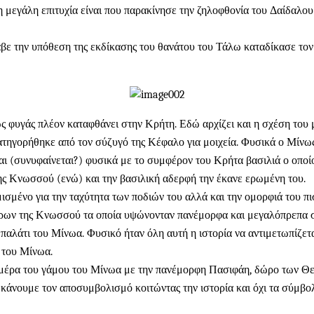
 η μεγάλη επιτυχία είναι που παρακίνησε την ζηλοφθονία του Δαίδαλ
βε την υπόθεση της εκδίκασης του θανάτου του Τάλω καταδίκασε τον 
 φυγάς πλέον καταφθάνει στην Κρήτη. Εδώ αρχίζει και η σχέση του με
γορήθηκε από τον σύζυγό της Κέφαλο για μοιχεία. Φυσικά ο Μίνως δ
ι (συνυφαίνεται?) φυσικά με το συμφέρον του Κρήτα βασιλιά ο οποίο
της Κνωσσού (ενώ) και την βασιλική αδερφή την έκανε ερωμένη του.
σμένο για την ταχύτητα των ποδιών του αλλά και την ομορφιά του πι
τόρων της Κνωσσού τα οποία υψώνονταν πανέμορφα και μεγαλόπρεπα 
το παλάτι του Μίνωα. Φυσικό ήταν όλη αυτή η ιστορία να αντιμετωπίζ
 του Μίνωα.
μέρα του γάμου του Μίνωα με την πανέμορφη Πασιφάη, δώρο των Θεώ
άνουμε τον αποσυμβολισμό κοιτώντας την ιστορία και όχι τα σύμβο