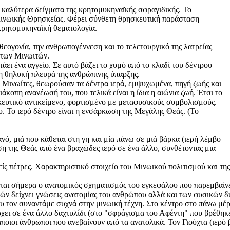
α καλύτερα δείγματα της κρητομυκηναϊκής σφραγιδικής. Το
 Μινωικής Θρησκείας. Φέρει σύνθετη θρησκευτική παράσταση
 κρητομυκηναϊκή θεματολογία.
θεογονία, την ανθρωπογέννεση και το τελετουργικό της λατρείας
 των Μινωιτών.
τάει ένα αγγείο. Σε αυτό βάζει το χυμό από το κλαδί του δέντρου
 η θηλυκή πλευρά της ανθρώπινης ύπαρξης.
ι Μινωίτες, θεωρούσαν τα δέντρα ιερά, εμψυχωμένα, πηγή ζωής και
άκοπη ανανέωσή του, που τελικά είναι η ίδια η αιώνια ζωή. Έτσι το
σκευτικό αντικείμενο, φορτισμένο με μεταφυσικούς συμβολισμούς.
υ. Το ιερό δέντρο είναι η ενσάρκωση της Μεγάλης Θεάς. (Το
ανό, μιά που κάθεται στη γη και μία πάνω σε μιά βάρκα (ιερή λέμβο
ση της Θεάς από ένα βραχώδες ιερό σε ένα άλλο, συνθέτοντας μια
ς πέτρες. Χαρακτηριστικό στοιχείο του Μινωικού πολιτισμού και της 
ται σήμερα ο ανατομικός σχηματισμός του εγκεφάλου που παρεμβαίν
ών δείχνει γνώσεις ανατομίας του ανθρώπου αλλά και των φυσικών δ
υ τον συναντάμε συχνά στην μινωική τέχνη. Στο κέντρο στο πάνω μέρ
ρχει σε ένα άλλο δαχτυλίδι (στο "σφράγισμα του Αφέντη" που βρέθηκ
ποιοι άνθρωποι που ανεβαίνουν από τα ανατολικά. Τον Γιούχτα (ιερό 