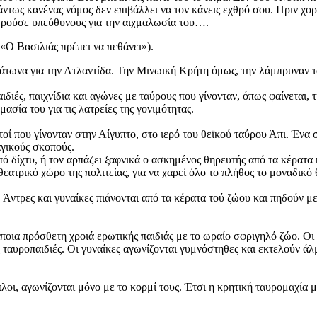
ντως κανένας νόμος δεν επιβάλλει να τον κάνεις εχθρό σου. Πριν χο
θεωρούσε υπεύθυνους για την αιχμαλωσία του….
Ο Βασιλιάς πρέπει να πεθάνει»).
άτωνα για την Ατλαντίδα. Την Μινωική Κρήτη όμως, την λάμπρυναν 
διές, παιχνίδια και αγώνες με ταύρους που γίνονταν, όπως φαίνεται, 
ασία του για τις λατρείες της γονιμότητας.
οί που γίνονταν στην Αίγυπτο, στο ιερό του θεϊκού ταύρου Άπι. Ένα
αγικούς σκοπούς.
 δίχτυ, ή τον αρπάζει ξαφνικά ο ασκημένος θηρευτής από τα κέρατα κ
εατρικό χώρο της πολιτείας, για να χαρεί όλο το πλήθος το μοναδικό
 Άντρες και γυναίκες πιάνονται από τα κέρατα τού ζώου και πηδούν μ
ποια πρόσθετη χροιά ερωτικής παιδιάς με το ωραίο σφριγηλό ζώο. Οι 
ς ταυροπαιδιές. Οι γυναίκες αγωνίζονται γυμνόστηθες και εκτελούν ά
λοι, αγωνίζονται μόνο με το κορμί τους. Έτσι η κρητική ταυρομαχία μ