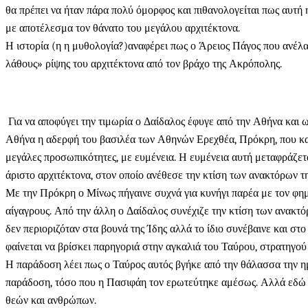
θα πρέπει να ήταν πάρα πολύ όμορφος και πιθανολογείται πως αυτή
με αποτέλεσμα τον θάνατο του μεγάλου αρχιτέκτονα.
Η ιστορία (η η μυθολογία?)αναφέρει πως ο Άρειος Πάγος που ανέλα
λάθους» ρίψης του αρχιτέκτονα από τον βράχο της Ακρόπολης.
Για να αποφύγει την τιμωρία ο Δαίδαλος έφυγε από την Αθήνα και ως
Αθήνα η αδερφή του βασιλέα των Αθηνών Ερεχθέα, Πρόκρη, που κατη
μεγάλες προσωπικότητες, με ευμένεια. Η ευμένεια αυτή μεταφράζετα
άριστο αρχιτέκτονα, στον οποίο ανέθεσε την κτίση των ανακτόρων 
Με την Πρόκρη ο Μίνως πήγαινε συχνά για κυνήγι παρέα με τον φημι
αίγαγρους. Από την άλλη ο Δαίδαλος συνέχιζε την κτίση των ανακ
δεν περιοριζόταν στα βουνά της Ίδης αλλά το ίδιο συνέβαινε και σ
φαίνεται να βρίσκει παρηγοριά στην αγκαλιά του Ταύρου, στρατηγού
Η παράδοση λέει πως ο Ταύρος αυτός βγήκε από την θάλασσα την η
παράδοση, τόσο που η Πασιφάη τον ερωτεύτηκε αμέσως. Αλλά εδώ κ
θεών και ανθρώπων.