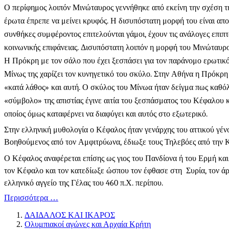
Ο περίφημος λοιπόν Μινώταυρος γεννήθηκε από εκείνη την σχέση τη
έρωτα έπρεπε να μείνει κρυφός. Η δισυπόστατη μορφή του είναι απ
συνθήκες συμφέροντος επιτελούνται γάμοι, έχουν τις ανάλογες επι
κοινωνικής επιφάνειας. Δισυπόστατη λοιπόν η μορφή του Μινώταυρου
Η Πρόκρη με τον σάλο που έχει ξεσπάσει για τον παράνομο ερωτικό
Μίνως της χαρίζει τον κυνηγετικό του σκύλο. Στην Αθήνα η Πρόκρη 
«κατά λάθος» και αυτή. Ο σκύλος του Μίνωα ήταν δείγμα πως καθόλο
«σύμβολο» της απιστίας έγινε αιτία του ξεσπάσματος του Κέφαλου κ
οποίος όμως καταφέρνει να διαφύγει και αυτός στο εξωτερικό.
Στην ελληνική μυθολογία ο Κέφαλος ήταν γενάρχης του αττικού γέν
Βοηθούμενος από τον Αμφιτρύωνα, έδιωξε τους Τηλεβόες από την Κε
Ο Κέφαλος αναφέρεται επίσης ως γιος του Πανδίονα ή του Ερμή κα
τον Κέφαλο και τον κατεδίωξε ώσπου τον έφθασε στη Συρία, τον άρπ
ελληνικό αγγείο της Γέλας του 460 π.Χ. περίπου.
Περισσότερα …
ΔΑΙΔΑΛΟΣ ΚΑΙ ΙΚΑΡΟΣ
Ολυμπιακοί αγώνες και Αρχαία Κρήτη