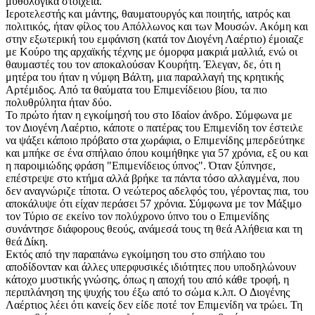
μυθολογικά στοιχεία.
Ιεροτελεστής και μάντης, θαυματουργός και ποιητής, ιατρός και
πολιτικός, ήταν φίλος του Απόλλωνος και των Μουσών. Ακόμη και
στην εξωτερική του εμφάνιση (κατά τον Διογένη Λαέρτιο) έμοιαζε
με Κούρο της αρχαϊκής τέχνης με όμορφα μακριά μαλλιά, ενώ οι
θαυμαστές του τον αποκαλούσαν Κουρήτη. Έλεγαν, δε, ότι η
μητέρα του ήταν η νύμφη Βάλτη, μια παραλλαγή της κρητικής
Αρτέμιδος. Από τα θαύματα του Επιμενίδειου βίου, τα πιο
πολυθρύλητα ήταν δύο.
Το πρώτο ήταν η εγκοίμησή του στο Ιδαίον άνδρο. Σύμφωνα με
τον Διογένη Λαέρτιο, κάποτε ο πατέρας του Επιμενίδη τον έστειλε
να ψάξει κάποιο πρόβατο στα χωράφια, ο Επιμενίδης μπερδεύτηκε
και μπήκε σε ένα σπήλαιο όπου κοιμήθηκε για 57 χρόνια, εξ ου και
η παροιμιώδης φράση "Επιμενίδειος ύπνος". Όταν ξύπνησε,
επέστρεψε στο κτήμα αλλά βρήκε τα πάντα τόσο αλλαγμένα, που
δεν αναγνώριζε τίποτα. Ο νεώτερος αδελφός του, γέροντας πια, του
αποκάλυψε ότι είχαν περάσει 57 χρόνια. Σύμφωνα με τον Μάξιμο
τον Τύριο σε εκείνο τον πολύχρονο ύπνο του ο Επιμενίδης
συνάντησε διάφορους θεούς, ανάμεσά τους τη θεά Αλήθεια και τη
θεά Δίκη.
Εκτός από την παραπάνω εγκοίμηση του στο σπήλαιο του
αποδίδονταν και άλλες υπερφυσικές ιδιότητες που υποδηλώνουν
κάτοχο μυστικής γνώσης, όπως η αποχή του από κάθε τροφή, η
περιπλάνηση της ψυχής του έξω από το σώμα κ.λπ. Ο Διογένης
Λαέρτιος λέει ότι κανείς δεν είδε ποτέ τον Επιμενίδη να τρώει. Τη