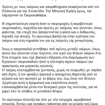
Αγώνες με τους ταύρους και ταυραθλήματα αναφέρονται από τον
Πλάτωνα για την Ατλαντίδα. Την Μινωική Κρήτη όμως, την
λάμπρυναν τα Ταυροκαθάψια.
Η σημαντικότερη γιορτή ήταν οι ταυρομαχίες ή ακριβέστερα
ταυροπαιδιές, παιχνίδια και αγώνες με ταύρους που γίνονταν, όπως
φαίνεται, την εποχή που ξαναγεννιέται η φύση και ο άνθρωπος,
δηλαδή την άνοιξη. Το αγώνισμα βασίζεται στην ιερότητα του
ταύρου και στη σημασία του για τις λατρείες της γονιμότητας.
Ίσως η ταυροπαιδιά γεννήθηκε από αγώνες μεταξύ ταύρων, όπως
αυτοί που γίνονταν στην Αίγυπτο, στο ιερό του θεϊκού ταύρου Άπι.
Ένα στοιχείο που είχε βασική επίδραση στη διαμόρφωση των
Κρητικών ταυροπαιδιών ήταν η σύλληψη αγρίων ταύρων για
πρακτικούς και μαγικούς σκοπούς.
Ο ταύρος συλλαμβάνεται ζωντανός, χωρίς να πληγωθεί, με παγίδα
από δίχτυ, ή τον αρπάζει ξαφνικά ο ασκημένος θηρευτής από τα
κέρατα και τον ακινητεί με το βάρος του, έως ότου τον δέσουν.
Αργότερα αυτή η δραματική και επικίνδυνη σκηνή
επαναλαμβάνεται μέσα στο θεατρικό χώρο της πολιτείας, για να
χαρεί όλο το πλήθος το μοναδικό θέαμα.
Το αγώνισμα πλουτίζεται τότε με νέα τολμηρά, ακροβατικά
στοιχεία. Άντρες και γυναίκες πιάνονται από τα κέρατα τού ζώου