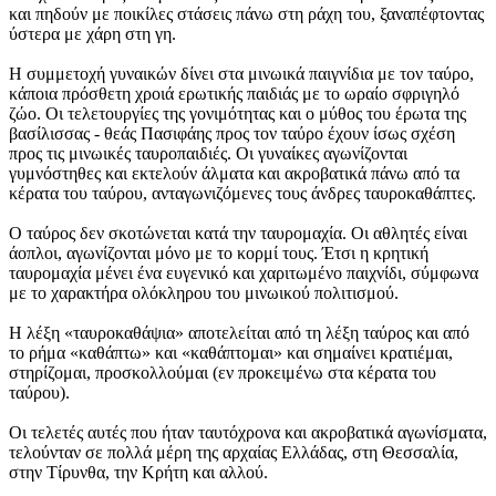
και πηδούν με ποικίλες στάσεις πάνω στη ράχη του, ξαναπέφτοντας
ύστερα με χάρη στη γη.
Η συμμετοχή γυναικών δίνει στα μινωικά παιγνίδια με τον ταύρο,
κάποια πρόσθετη χροιά ερωτικής παιδιάς με το ωραίο σφριγηλό
ζώο. Οι τελετουργίες της γονιμότητας και ο μύθος του έρωτα της
βασίλισσας - θεάς Πασιφάης προς τον ταύρο έχουν ίσως σχέση
προς τις μινωικές ταυροπαιδιές. Οι γυναίκες αγωνίζονται
γυμνόστηθες και εκτελούν άλματα και ακροβατικά πάνω από τα
κέρατα του ταύρου, ανταγωνιζόμενες τους άνδρες ταυροκαθάπτες.
Ο ταύρος δεν σκοτώνεται κατά την ταυρομαχία. Οι αθλητές είναι
άοπλοι, αγωνίζονται μόνο με το κορμί τους. Έτσι η κρητική
ταυρομαχία μένει ένα ευγενικό και χαριτωμένο παιχνίδι, σύμφωνα
με το χαρακτήρα ολόκληρου του μινωικού πολιτισμού.
Η λέξη «ταυροκαθάψια» αποτελείται από τη λέξη ταύρος και από
το ρήμα «καθάπτω» και «καθάπτομαι» και σημαίνει κρατιέμαι,
στηρίζομαι, προσκολλούμαι (εν προκειμένω στα κέρατα του
ταύρου).
Οι τελετές αυτές που ήταν ταυτόχρονα και ακροβατικά αγωνίσματα,
τελούνταν σε πολλά μέρη της αρχαίας Ελλάδας, στη Θεσσαλία,
στην Τίρυνθα, την Κρήτη και αλλού.