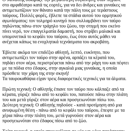
στο αμφιθέατρο κατά τις εορτές, για να δει άνδρες και γυναίκες να
αντιμετωπίζουν τον θάνατο κατά την πάλη τους με τεράστιους
ταύρους. Πολλές φορές, έβλεπε τα στάδια αυτού του ορμητικού
αγωνίσματος: τον τολμηρό κυνηγό που συλλαμβάνει τον ταύρο
πηδώντας πάνω στον τράχηλο του ζώου, την στιγμή που εκείνο
πίνει νερό, τον επαγγελματία δαμαστή, που στρίβει μαλακά και
υπομονετικά το κεφάλι του ταύρου, έως ότου αυτός μάθει να
ανέχεται κάπως τα ενοχλητικά τεχνάσματα του ακροβάτη.
Έβλεπε ακόμα τον επιδέξιο αθλητή, λεπτό, ευκίνητο, που
αντιμετωπίζει τον ταύρο στην αρένα, αρπάζει τα κέρατά του,
πηδάει στον αέρα, περιστρέφεται πάνω από την ράχη του και πέφτει
με τα πόδια στο έδαφος, στην αγκαλιά μιας γυναίκας, η οποία
πρόσθετε την χάρη της στην σκηνή!
Τα ταυροκαθάψια είχαν τρεις διαφορετικές τεχνικές για τα άλματα.
Πρώτη τεχνική: Ο αθλητής έπιανε τον ταύρο που κάλπαζε από τα
κέρατα, γύριζε πάνω από το κεφάλι του, πατούσε πάνω στην πλάτη
του και μετά γύριζε στον αέρα και προσγειωνόταν πίσω του.
Δεύτερη τεχνική: Ο αθλητής πηδούσε - κατά προτίμηση από μια
ανυψωμένη θέση - πάνω από το κεφάλι του ταύρου, έπεφτε με τα
χέρια πάνω στην πλάτη του, μετά γυρνούσε στον αέρα και
προσγειωνόταν στο έδαφος πίσω από το ζώο.