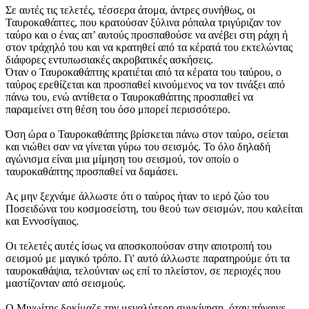
Σε αυτές τις τελετές, τέσσερα άτομα, άντρες συνήθως, οι
Ταυροκαθάπτες, που κρατούσαν ξύλινα ρόπαλα τριγύριζαν τον
ταύρο και ο ένας απ’ αυτούς προσπαθούσε να ανέβει στη ράχη ή
στον τράχηλό του και να κρατηθεί από τα κέρατά του εκτελώντας
διάφορες εντυπωσιακές ακροβατικές ασκήσεις.
Όταν ο Ταυροκαθάπτης κρατιέται από τα κέρατα του ταύρου, ο
ταύρος ερεθίζεται και προσπαθεί κινούμενος να τον τινάξει από
πάνω του, ενώ αντίθετα ο Ταυροκαθάπτης προσπαθεί να
παραμείνει στη θέση του όσο μπορεί περισσότερο.
Όση ώρα ο Ταυροκαθάπτης βρίσκεται πάνω στον ταύρο, σείεται
και νιώθει σαν να γίνεται γύρω του σεισμός. Το όλο δηλαδή
αγώνισμα είναι μια μίμηση του σεισμού, τον οποίο ο
ταυροκαθάπτης προσπαθεί να δαμάσει.
Ας μην ξεχνάμε άλλωστε ότι ο ταύρος ήταν το ιερό ζώο του
Ποσειδώνα του κοσμοσείστη, του θεού των σεισμών, που καλείται
και Εννοσίγαιος.
Οι τελετές αυτές ίσως να αποσκοπούσαν στην αποτροπή του
σεισμού με μαγικό τρόπο. Γι' αυτό άλλωστε παρατηρούμε ότι τα
ταυροκαθάψια, τελούνταν ως επί το πλείστον, σε περιοχές που
μαστίζονταν από σεισμούς.
Ο Μινωίτης δοκίμαζε την μεγαλύτερη συγκίνηση, όταν πήγαινε