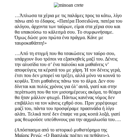
…Άπλωσα τα χέρια με τις παλάμες προς τα κάτω, λίγο
πάνω από το έδαφος. «Πατέρα Ποσειδώνα, πατέρα του
αλόγου, άρχοντα των ταύρων, είμαι στα χέρια σου και
θα υπακούσω το κάλεσμά σου. Το συμφωνήσαμε.
Όμως δώσε μου πρώτα ένα πράγμα. Κάνε με
ταυροκαθάπτη!»
…Από τη στιγμή που θα τσακώσεις τον ταύρο σου,
υπάρχουν δυο τρόποι να εξασκηθείς μαζί του. Δένεις
την αλυσίδα του σ’ ένα παλούκι και μαθαίνεις ν’
αποφεύγεις τα κέρατά του με χάρη. Ή τον δένεις γερά,
έτσι που δεν μπορεί να τρέξει, αλλά μόνο να κουνά το
κεφάλι. Έτσι μαθαίνεις πάνω του το άλμα. Δεν σου
δίνεται και πολύς χρόνος για όλ’ αυτά, γιατί και στην
περίπτωση που θα τον μισοημέρευες ακόμα, το θέαμα
θα ήταν μάλλον φτωχό. Πάντως κανένας νόμος δεν
επιβάλλει να τον κάνεις εχθρό σου. Πριν χορέψουμε
μαζί του, πάντα του προσφέραμε πρασινάδα ή λίγο
αλάτι. Τελικά ποτέ δεν έπαψε να μας κοιτά λοξά, γιατί
μας θεωρούσε υπεύθυνους για την αιχμαλωσία του….
(Απόσπασμα από το ιστορικό μυθιστόρημα της
Μαίρης Ρενώ: «Ο Βασιλιάς πρέπει να πεθάνει»).