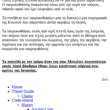
Τρίτη τεχνική, η οποία απεικονίζεται σε μία και μόνο παράσταση:
Ο ταυροκαθάπτης διακρίνεται πάνω από την ουρά του ταύρου,
πιθανόν αφού τον έχει πλησιάσει από το πλάι.
Τη συνήθεια των ταυροκαθαψίων μας τη διασώζει μια τοιχογραφία
της Κνωσού που παριστάνει αυτήν ακριβώς τη σκηνή.
Τα ταυροκαθάψια, εκτός από ιερή τελετή προς τιμήν της λατρείας
του ταύρου ήταν και τέχνη, μεγάλη μάλιστα, γιατί το άθλημα αυτό
απαιτούσε την ευλυγισία του σώματος, την χάρη, την ακρίβεια, την
ταχύτητα και την αντίληψη, την αρμονία των κινήσεων και την
ισορροπία του ταυροκαθάπτη.
Το παιγνίδι με τον ταύρο ήταν για τους Μινωίτες περισσότερο
χορός παρά βάρβαρο έθιμο, όπως κατάντησε σήμερα στις
αρένες της Ισπανίας.
Πηγή
Home
Travel Guide
Chania
Crete Island
History
Ancient Crete