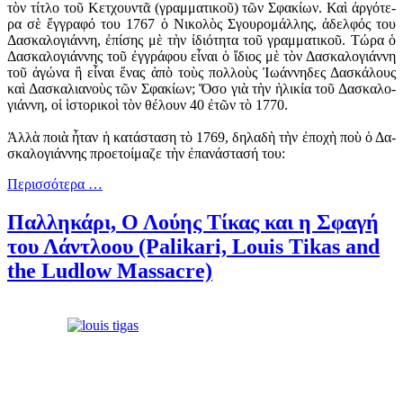
τὸν τί­τλο τοῦ Κετ­χουν­τᾶ (γραμ­μα­τι­κοῦ) τῶν Σφα­κί­ων. Καὶ ἀρ­γό­τε­
ρα σὲ ἔγ­γρα­φό του 1767 ὁ Νι­κο­λὸς Σγου­ρο­μάλ­λης, ἀ­δελ­φός του
Δα­σκα­λο­γιά­ννη, ἐ­πί­σης μὲ τὴν ἰ­δι­ό­τη­τα τοῦ γραμ­μα­τι­κοῦ. Τώ­ρα ὁ
Δα­σκα­λο­γιά­ννης τοῦ ἐγ­γρά­φου εἶ­ναι ὁ ἴ­διος μὲ τὸν Δα­σκα­λο­γιά­ννη
τοῦ ἀ­γώ­να ἢ εἶ­ναι ἕ­νας ἀ­πὸ τοὺς πολ­λοὺς Ἰ­ω­άν­νη­δες Δα­σκά­λους
καὶ Δα­σκα­λια­νοὺς τῶν Σφα­κί­ων; Ὅ­σο γιὰ τὴν ἡ­λι­κί­α τοῦ Δα­σκα­λο­
γιά­ννη, οἱ ἱ­στο­ρι­κοὶ τὸν θέ­λουν 40 ἐ­τῶν τὸ 1770.
Ἀλ­λὰ ποι­ὰ ἦ­ταν ἡ κα­τά­στα­ση τὸ 1769, δη­λα­δὴ τὴν ἐ­πο­χὴ ποὺ ὁ Δα­
σκα­λο­γιά­ννης προ­ε­τοί­μα­ζε τὴν ἐ­πα­νά­στα­σή του:
Περισσότερα …
Παλληκάρι, Ο Λούης Τίκας και η Σφαγή
του Λάντλοου (Palikari, Louis Tikas and
the Ludlow Massacre)