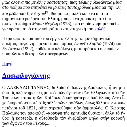
μιας ολοένα πιο μεγάλης ορατότητας, μιας τελικής διαφάνειας μέσα
στο ποίημα που επιτρέπει να βλέπεις ταυτοχρόνως μέσα απ' την ύλη
[9]
και μέσα από την ψυχή»
Ιδιόμορφο, αλλά και ένα από τα
σημαντικότερα έργα του Ελύτη, μπορεί να χαρακτηριστεί το
σκηνικό ποίημα
Μαρία Νεφέλη
(1978), στο οποίο χρησιμοποιεί -
για πρώτη φορά στην ποίησή του - την τεχνική του
κολάζ
.
Πέρα από το ποιητικό του έργο, ο Ελύτης άφησε σημαντικά
δοκίμια, συγκεντρωμένα στους τόμους
Ανοιχτά Χαρτιά
(1974) και
Εν Λευκώ
(1992), καθώς και αξιόλογες μεταφράσεις ευρωπαίων
ποιητών και θεατρικών συγγραφέων.
Πηγή
Δασκαλογιάννης
Ο ΔΑΣΚΑΛΟΓΙΑΝΝΗΣ, δη­λα­δὴ ὁ Ἰ­ω­άν­νης Δά­σκα­λος, ἦ­ταν μί­α
ἀ­πὸ τὶς πλέ­ον ἡ­ρω­ι­κὲς μορ­φὲς τῶν ἀ­γώ­νων τῶν Ἑλ­λή­νων κα­τὰ τῶν
Τούρ­κων κα­τα­κτη­τῶν. Καὶ ἴ­σως ὁ κα­θα­ρό­τε­ρος ἀ­πὸ ὅ­λους. Δὲν εἶ­
χε ὑ­πη­ρε­τή­σει πο­τὲ στὶς αὐ­λὲς τῶν πα­σά­δων, ὅ­πως ἄλ­λοι πρω­το­κα­
πε­τά­νιοι τοῦ 1821, οὔ­τε στρα­τεύ­θη­κε σὰν ἁρ­μα­το­λός. Ὁ Κω­στὴς
Πα­λα­μᾶς τὸν ἀ­πο­κα­λεῖ «κο­ρυ­φὴ τῆς κρη­τι­κῆς θυ­σί­ας», ἀλ­λὰ τὸ ἦ­
θος, ἡ καρ­τε­ρί­α, ἡ αὐ­το­θυ­σί­α τὸν ἀ­νε­βά­ζουν ψη­λὰ στὴν κο­ρυ­φὴ
τῶν ἀ­γώ­νων τοῦ Γέ­νους....