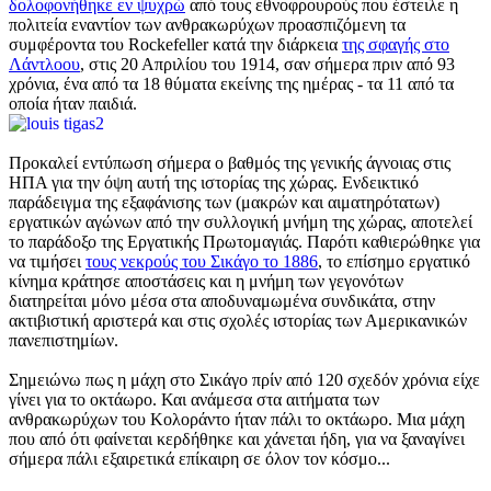
δολοφονήθηκε εν ψυχρώ
από τους εθνοφρουρούς που έστειλε η
πολιτεία εναντίον των ανθρακωρύχων προασπιζόμενη τα
συμφέροντα του Rockefeller κατά την διάρκεια
της σφαγής στο
Λάντλοου
, στις 20 Απριλίου του 1914, σαν σήμερα πριν από 93
χρόνια, ένα από τα 18 θύματα εκείνης της ημέρας - τα 11 από τα
οποία ήταν παιδιά.
Προκαλεί εντύπωση σήμερα ο βαθμός της γενικής άγνοιας στις
ΗΠΑ για την όψη αυτή της ιστορίας της χώρας. Ενδεικτικό
παράδειγμα της εξαφάνισης των (μακρών και αιματηρότατων)
εργατικών αγώνων από την συλλογική μνήμη της χώρας, αποτελεί
το παράδοξο της Εργατικής Πρωτομαγιάς. Παρότι καθιερώθηκε για
να τιμήσει
τους νεκρούς του Σικάγο το 1886
, το επίσημο εργατικό
κίνημα κράτησε αποστάσεις και η μνήμη των γεγονότων
διατηρείται μόνο μέσα στα αποδυναμωμένα συνδικάτα, στην
ακτιβιστική αριστερά και στις σχολές ιστορίας των Αμερικανικών
πανεπιστημίων.
Σημειώνω πως η μάχη στο Σικάγο πρίν από 120 σχεδόν χρόνια είχε
γίνει για το οκτάωρο. Και ανάμεσα στα αιτήματα των
ανθρακωρύχων του Κολοράντο ήταν πάλι το οκτάωρο. Μια μάχη
που από ότι φαίνεται κερδήθηκε και χάνεται ήδη, για να ξαναγίνει
σήμερα πάλι εξαιρετικά επίκαιρη σε όλον τον κόσμο...