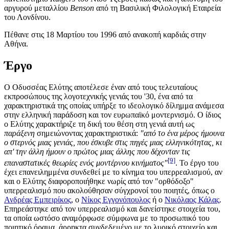
αργυρού μεταλλίου
Benson
από τη Βασιλική Φιλολογική Εταιρεία
του Λονδίνου.
Πέθανε στις 18 Μαρτίου του 1996 από ανακοπή καρδιάς στην
Αθήνα.
Έργο
Ο Οδυσσέας Ελύτης αποτέλεσε έναν από τους τελευταίους
εκπροσώπους της λογοτεχνικής γενιάς του '30, ένα από τα
χαρακτηριστικά της οποίας υπήρξε το ιδεολογικό δίλημμα ανάμεσα
στην ελληνική παράδοση και τον ευρωπαϊκό μοντερνισμό. Ο ίδιος
ο Ελύτης χαρακτήριζε τη δική του θέση στη γενιά αυτή ως
παράξενη
σημειώνοντας χαρακτηριστικά:
"από το ένα μέρος ήμουνα
ο στερνός μιας γενιάς, που έσκυβε στις πηγές μιας ελληνικότητας, κι
απ' την άλλη ήμουν ο πρώτος μιας άλλης που δέχονταν τις
[9]
επαναστατικές θεωρίες ενός μοντέρνου κινήματος"
. Το έργο του
έχει επανειλημμένα συνδεθεί με το κίνημα του υπερρεαλισμού, αν
και ο Ελύτης διαφοροποιήθηκε νωρίς από τον "ορθόδοξο"
υπερρεαλισμό που ακολούθησαν σύγχρονοί του ποιητές, όπως ο
Ανδρέας Εμπειρίκος
, ο
Νίκος Εγγονόπουλος
ή ο
Νικόλαος Κάλας
.
Επηρεάστηκε από τον υπερρεαλισμό και δανείστηκε στοιχεία του,
τα οποία ωστόσο αναμόρφωσε σύμφωνα με το προσωπικό του
ποιητικό όραμα, άρρηκτα συνδεδεμένο με το λυρικό στοιχείο και