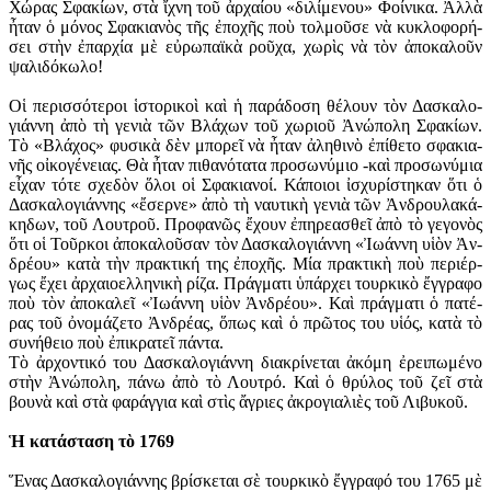
Χώ­ρας Σφα­κί­ων, στὰ ἴ­χνη τοῦ ἀρ­χαί­ου «δι­λί­με­νου» Φοί­νι­κα. Ἀλ­λὰ
ἦ­ταν ὁ μό­νος Σφα­κια­νὸς τῆς ἐ­πο­χῆς ποὺ τολ­μοῦ­σε νὰ κυ­κλο­φο­ρή­
σει στὴν ἐ­παρ­χί­α μὲ εὐ­ρω­πα­ϊ­κὰ ροῦ­χα, χω­ρὶς νὰ τὸν ἀ­πο­κα­λοῦν
ψα­λι­δό­κω­λο!
Οἱ πε­ρισ­σό­τε­ροι ἱ­στο­ρι­κοὶ καὶ ἡ πα­ρά­δο­ση θέ­λουν τὸν Δα­σκα­λο­
γιά­ννη ἀ­πὸ τὴ γε­νιὰ τῶν Βλά­χων τοῦ χω­ριοῦ Ἀ­νώ­πο­λη Σφα­κί­ων.
Τὸ «Βλά­χος» φυ­σι­κὰ δὲν μπο­ρεῖ νὰ ἦ­ταν ἀ­λη­θι­νὸ ἐ­πί­θε­το σφα­κια­
νῆς οἰ­κο­γέ­νειας. Θὰ ἦ­ταν πι­θα­νό­τα­τα προ­σω­νύ­μιο -καὶ προ­σω­νύ­μια
εἶ­χαν τό­τε σχε­δὸν ὅ­λοι οἱ Σφα­κια­νοί. Κά­ποι­οι ἰ­σχυ­ρί­στη­καν ὅ­τι ὁ
Δα­σκα­λο­γιά­ννης «ἔ­σερ­νε» ἀ­πὸ τὴ ναυ­τι­κὴ γε­νιὰ τῶν Ἀν­δρου­λα­κά­
κη­δων, τοῦ Λου­τροῦ. Προ­φα­νῶς ἔ­χουν ἐ­πη­ρε­α­σθεῖ ἀ­πὸ τὸ γε­γο­νὸς
ὅ­τι οἱ Τοῦρ­κοι ἀ­πο­κα­λοῦ­σαν τὸν Δα­σκα­λο­γιά­ννη «Ἰ­ω­άν­νη υἱ­ὸν Ἀν­
δρέ­ου» κα­τὰ τὴν πρα­κτι­κή της ἐ­πο­χῆς. Μί­α πρα­κτι­κὴ ποὺ πε­ρι­έρ­
γως ἔ­χει ἀρ­χαι­ο­ελ­λη­νι­κὴ ρί­ζα. Πράγ­μα­τι ὑ­πάρ­χει τουρ­κι­κὸ ἔγ­γρα­φο
ποὺ τὸν ἀ­πο­κα­λεῖ «Ἰ­ω­άν­νη υἱ­ὸν Ἀν­δρέ­ου». Καὶ πράγ­μα­τι ὁ πα­τέ­
ρας τοῦ ὀ­νο­μά­ζε­το Ἀν­δρέ­ας, ὅ­πως καὶ ὁ πρῶ­τος του υἱ­ός, κα­τὰ τὸ
συ­νή­θει­ο ποὺ ἐ­πι­κρα­τεῖ πάν­τα.
Τὸ ἀρ­χον­τι­κό του Δα­σκα­λο­γιά­ννη δι­α­κρί­νε­ται ἀ­κό­μη ἐ­ρει­πω­μέ­νο
στὴν Ἀ­νώ­πο­λη, πά­νω ἀ­πὸ τὸ Λου­τρό. Καὶ ὁ θρύ­λος τοῦ ζεῖ στὰ
βου­νὰ καὶ στὰ φα­ράγ­για καὶ στὶς ἄ­γρι­ες ἀ­κρο­γι­α­λι­ὲς τοῦ Λι­βυ­κοῦ.
Ἡ κα­τά­στα­ση τὸ 1769
Ἕ­νας Δα­σκα­λο­γιά­ννης βρί­σκε­ται σὲ τουρ­κι­κὸ ἔγ­γρα­φό του 1765 μὲ