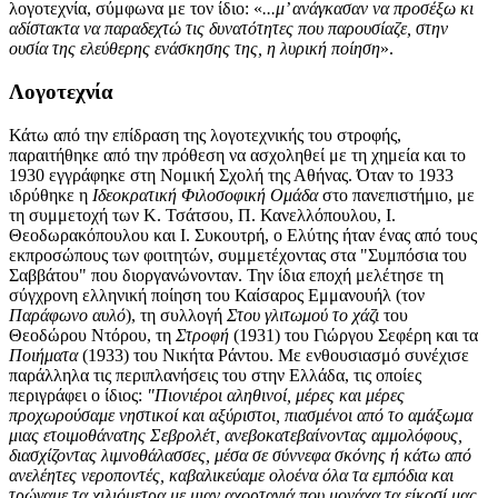
λογοτεχνία, σύμφωνα με τον ίδιο: «
...μ’ ανάγκασαν να προσέξω κι
αδίστακτα να παραδεχτώ τις δυνατότητες που παρουσίαζε, στην
ουσία της ελεύθερης ενάσκησης της, η λυρική ποίηση
».
Λογοτεχνία
Κάτω από την επίδραση της λογοτεχνικής του στροφής,
παραιτήθηκε από την πρόθεση να ασχοληθεί με τη χημεία και το
1930 εγγράφηκε στη
Νομική Σχολή της Αθήνας
. Όταν το 1933
ιδρύθηκε η
Ιδεοκρατική Φιλοσοφική Ομάδα
στο πανεπιστήμιο, με
τη συμμετοχή των Κ. Τσάτσου, Π. Κανελλόπουλου, Ι.
Θεοδωρακόπουλου και Ι. Συκουτρή, ο Ελύτης ήταν ένας από τους
εκπροσώπους των φοιτητών, συμμετέχοντας στα "Συμπόσια του
Σαββάτου" που διοργανώνονταν. Την ίδια εποχή μελέτησε τη
σύγχρονη ελληνική ποίηση του
Καίσαρος Εμμανουήλ
(τον
Παράφωνο αυλό
), τη συλλογή
Στου γλιτωμού το χάζι
του
Θεοδώρου Ντόρου
, τη
Στροφή
(1931) του Γιώργου Σεφέρη και τα
Ποιήματα
(1933) του
Νικήτα Ράντου
. Με ενθουσιασμό συνέχισε
παράλληλα τις περιπλανήσεις του στην Ελλάδα, τις οποίες
περιγράφει ο ίδιος:
"Πιονιέροι αληθινοί, μέρες και μέρες
προχωρούσαμε νηστικοί και αξύριστοι, πιασμένοι από το αμάξωμα
μιας ετοιμοθάνατης Σεβρολέτ, ανεβοκατεβαίνοντας αμμολόφους,
διασχίζοντας λιμνοθάλασσες, μέσα σε σύννεφα σκόνης ή κάτω από
ανελέητες νεροποντές, καβαλικεύαμε ολοένα όλα τα εμπόδια και
τρώγαμε τα χιλιόμετρα με μιαν αχορταγιά που μονάχα τα είκοσί μας