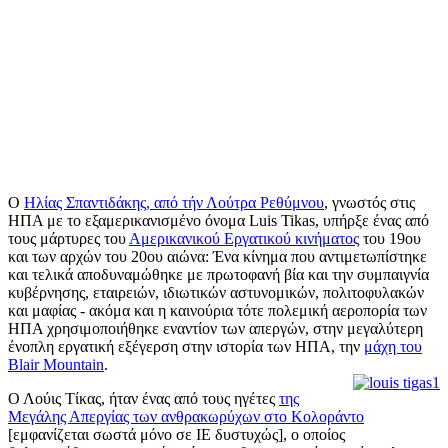
Ο
Ηλίας Σπαντιδάκης, από τήν Λούτρα Ρεθύμνου
, γνωστός στις
ΗΠΑ με το εξαμερικανισμένο όνομα Luis Tikas, υπήρξε ένας από
τους μάρτυρες του
Αμερικανικού Εργατικού κινήματος
του 19ου
και των αρχών του 20ου αιώνα: Ένα κίνημα που αντιμετωπίστηκε
και τελικά αποδυναμώθηκε με πρωτοφανή βία και την συμπαιγνία
κυβέρνησης, εταιρειών, ιδιωτικών αστυνομικών, πολιτοφυλακών
και μαφίας - ακόμα και η καινούρια τότε πολεμική αεροπορία των
ΗΠΑ χρησιμοποιήθηκε εναντίον των απεργών, στην μεγαλύτερη
ένοπλη εργατική εξέγερση στην ιστορία των ΗΠΑ, την
μάχη του
Blair Mountain
.
Ο Λούις Τίκας, ήταν ένας από τους ηγέτες
της
Μεγάλης Απεργίας των ανθρακωρύχων στο Κολοράντο
[εμφανίζεται σωστά μόνο σε IE δυστυχώς], ο οποίος