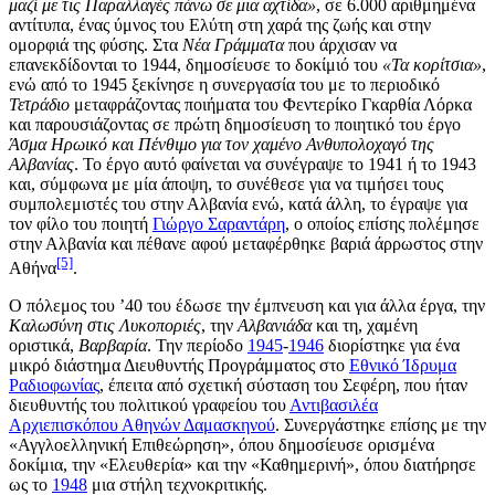
μαζί με τις Παραλλαγές πάνω σε μια αχτίδα»
, σε 6.000 αριθμημένα
αντίτυπα, ένας ύμνος του Ελύτη στη χαρά της ζωής και στην
ομορφιά της φύσης. Στα
Νέα Γράμματα
που άρχισαν να
επανεκδίδονται το 1944, δημοσίευσε το δοκίμιό του
«Τα κορίτσια»
,
ενώ από το 1945 ξεκίνησε η συνεργασία του με το περιοδικό
Τετράδιο
μεταφράζοντας ποιήματα του
Φεντερίκο Γκαρθία Λόρκα
και παρουσιάζοντας σε πρώτη δημοσίευση το ποιητικό του έργο
Άσμα Ηρωικό και Πένθιμο για τον χαμένο Ανθυπολοχαγό της
Αλβανίας
. Το έργο αυτό φαίνεται να συνέγραψε το 1941 ή το 1943
και, σύμφωνα με μία άποψη, το συνέθεσε για να τιμήσει τους
συμπολεμιστές του στην Αλβανία ενώ, κατά άλλη, το έγραψε για
τον φίλο του ποιητή
Γιώργο Σαραντάρη
, ο οποίος επίσης πολέμησε
στην Αλβανία και πέθανε αφού μεταφέρθηκε βαριά άρρωστος στην
[5]
Αθήνα
.
Ο πόλεμος του ’40 του έδωσε την έμπνευση και για άλλα έργα, την
Καλωσύνη στις Λυκοποριές
, την
Αλβανιάδα
και τη, χαμένη
οριστικά,
Βαρβαρία
. Την περίοδο
1945
-
1946
διορίστηκε για ένα
μικρό διάστημα Διευθυντής Προγράμματος στο
Εθνικό Ίδρυμα
Ραδιοφωνίας
, έπειτα από σχετική σύσταση του Σεφέρη, που ήταν
διευθυντής του πολιτικού γραφείου του
Αντιβασιλέα
Αρχιεπισκόπου Αθηνών Δαμασκηνού
. Συνεργάστηκε επίσης με την
«Αγγλοελληνική Επιθεώρηση», όπου δημοσίευσε ορισμένα
δοκίμια, την «Ελευθερία» και την «Καθημερινή», όπου διατήρησε
ως το
1948
μια στήλη τεχνοκριτικής.