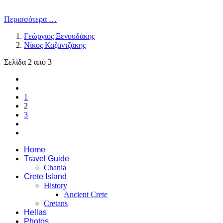
Περισσότερα …
Γεώργιος Ξενουδάκης
Νίκος Καζαντζάκης
Σελίδα 2 από 3
1
2
3
Home
Travel Guide
Chania
Crete Island
History
Ancient Crete
Cretans
Hellas
Photos