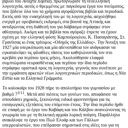
βιβλίο του
Ανοιχτά Χαρτιά
), πρωτογνώρισε τη νεοελληνική
λογοτεχνία, αυτός ο θρεμμένος με παγκόσμια έργα του πνεύματος,
που ξόδευε όλα του τα χρήματα αγοράζοντας βιβλία και περιοδικά.
Εκτός από την ενασχόλησή του με τη λογοτεχνία, ασχολήθηκε
ενεργά με ορειβατικές εκδρομές στα βουνά της Αττικής και
αντιδρώντας στη διάθεσή του για διάβασμα στράφηκε στον
αθλητισμό. Ακόμη και τα βιβλία που αγόραζε έπρεπε να έχουν
σχέση με την ελληνική φύση: Καμπούρογλου, Κ. Πασαγιάννης, Στ.
Γρανίτσας κι ένας τρίτομος «Οδηγός της Ελλάδος». Την Άνοιξη του
1927 μία υπερκόπωση και μία
αδενοπάθεια
τον ανάγκασαν να
εγκαταλείψει τις φίλαθλες τάσεις του καθηλώνοντάς τον στο
κρεβάτι για περίπου τρεις μήνες. Ακολούθησαν ελαφρά
συμπτώματα
νευρασθένειας
και περίπου την ίδια περίοδο
στράφηκε οριστικά προς τη λογοτεχνία, γεγονός που συνέπεσε με
την εμφάνιση αρκετών νέων λογοτεχνικών περιοδικών, όπως η
Νέα
Εστία
και τα
Ελληνικά Γράμματα
.
Το καλοκαίρι του 1928 πήρε το απολυτήριο του γυμνασίου με
3/11
βαθμό 7
. Μετά από πιέσεις των γονέων του, αποφάσισε να
σπουδάσει χημικός, ξεκινώντας ειδικά φροντιστήρια για τις
εισαγωγικές εξετάσεις του επόμενου έτους. Την ίδια περίοδο ήρθε
σε επαφή με το έργο του Καβάφη και του Κάλβου ανανεώνοντας τη
γνωριμία του με τη θελκτική αρχαία λυρική ποίηση. Παράλληλα
ανακάλυψε το έργο του Πωλ Ελυάρ και των Γάλλων
υπερρεαλιστών, που επέδρασαν σημαντικά στις ιδέες του για τη