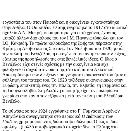
εργοστάσιά του στον Πειραιά και η οικογένεια εγκαταστάθηκε
στην Αθήνα. O Οδυσσέας Ελύτης εγγράφηκε το 1917 στο ιδιωτικό
σχολείο Δ.Ν. Μακρή, όπου φοίτησε για επτά χρόνια, έχοντας
μεταξύ άλλων δασκάλους του τον Ι.Μ. Παναγιωτόπουλο και τον
Ι.Θ. Κακριδή
. Τα πρώτα καλοκαίρια της ζωής του πέρασαν στην
Κρήτη, τη Λέσβο και τις Σπέτσες. Τον Νοέμβριο του 1920, μετά
την πτώση του Βενιζέλου, η οικογένειά του αντιμετώπισε διώξεις,
εξαιτίας της προσήλωσής της στις βενιζελικές ιδέες. Ο ίδιος ο
Βενιζέλος είχε στενές σχέσεις με την οικογένεια και είχε
φιλοξενηθεί συχνά στην οικία της στο κτήμα του Ακλειδιού.
Αποκορύφωμα των διώξεων που γνώρισε η οικογένειά του ήταν η
σύλληψη του πατέρα του. Το 1923 ταξίδεψε οικογενειακώς στην
Ευρώπη, επισκεπτόμενος την Ιταλία, την Ελβετία, τη Γερμανία και
τη Γιουγκοσλαβία. Στη Λωζάνη ο ποιητής είχε την ευκαιρία να
γνωρίσει από κοντά τον εξόριστο μετά την πτώση του Ελευθέριο
Βενιζέλο.
Το φθινόπωρο του 1924 εγγράφηκε στο Γ΄ Γυμνάσιο Αρρένων
Αθηνών και συνεργάστηκε στο περιοδικό
Η Διάπλασις των
Παίδων
, χρησιμοποιώντας διάφορα ψευδώνυμα. Όπως ο ίδιος
ομολογεί (πολλά αυτοβιογραφικά στοιχεία δίνει ο Ελύτης στο