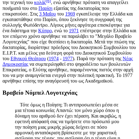
[6]
την τεχνική του
κολάζ
, ενώ αρνήθηκε πρόταση να απαγγείλει
ποιήματά του στο
Παρίσι
εξαιτίας της δικτατορίας που
επικρατούσε. Στις
3 Μαΐου
του
1969
εγκατέλειψε την Ελλάδα και
εγκαταστάθηκε στο Παρίσι, όπου ξεκίνησε τη συγγραφή της
συλλογής
Φωτόδεντρο
. Λίγους μήνες αργότερα επισκέφτηκε για
ένα διάστημα την
Κύπρο
, ενώ το
1971
επέστρεψε στην Ελλάδα και
τον επόμενο χρόνο αρνήθηκε να παραλάβει το "Μεγάλο Βραβείο
Λογοτεχνίας" που είχε θεσπίσει η δικτατορία. Μετά την πτώση της
δικτατορίας, διορίστηκε πρόεδρος του Διοικητικού Συμβουλίου του
Ε.Ι.Ρ.Τ. και μέλος για δεύτερη φορά του Διοικητικού Συμβουλίου
του
Εθνικού Θεάτρου
(
1974
-
1977
). Παρά την πρόταση της
Νέας
Δημοκρατίας
να συμπεριληφθεί στο ψηφοδέλτιο των βουλευτών
Επικρατείας, ο Ελύτης αρνήθηκε, παραμένοντας πιστός στην αρχή
του να μην αναμιγνύεται ενεργά στην πολιτική πρακτική. Το 1977
αρνήθηκε επίσης την αναγόρευσή του ως Ακαδημαϊκού.
Βραβείο Νόμπελ Λογοτεχνίας
Τότε όμως η Ποίηση; Τι αντιπροσωπεύει μέσα σε
μια τέτοια κοινωνία; Απαντώ: τον μόνο χώρο όπου η
δύναμη του αριθμού δεν έχει πέραση. Και ακριβώς, η
εφετινή απόφασή σας να τιμήσετε στο πρόσωπό μου
την ποίηση μιας μικρής χώρας δείχνει σε πόσο
αρμονική ανταπόκριση βρίσκεστε με την χαριστική
αντίληψη της τέχνης, την αντίληψη ότι η τέχνη είναι η