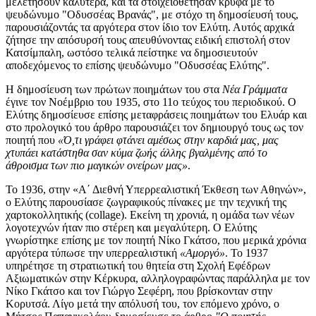
μελετήσουν καλύτερα, και τα
στοιχειοθέτησαν
κρυφά με το
ψευδώνυμο "Οδυσσέας Βρανάς", με στόχο τη δημοσίευσή τους,
παρουσιάζοντάς τα αργότερα στον ίδιο τον Ελύτη. Αυτός αρχικά
ζήτησε την απόσυρσή τους απευθύνοντας ειδική επιστολή στον
Κατσίμπαλη, ωστόσο τελικά πείστηκε να δημοσιευτούν
αποδεχόμενος το επίσης ψευδώνυμο "Οδυσσέας Ελύτης".
Η δημοσίευση των πρώτων ποιημάτων του στα
Νέα Γράμματα
έγινε τον Νοέμβριο του 1935, στο 11ο τεύχος του περιοδικού. Ο
Ελύτης δημοσίευσε επίσης μεταφράσεις ποιημάτων του Ελυάρ και
στο προλογικό του άρθρο παρουσιάζει τον δημιουργό τους ως τον
ποιητή που
«Ό,τι γράφει φτάνει αμέσως στην καρδιά μας, μας
χτυπάει κατάστηθα σαν κύμα ζωής άλλης βγαλμένης από το
άθροισμα των πιο μαγικών ονείρων μας»
.
Το 1936, στην «Α΄ Διεθνή Υπερρεαλιστική Έκθεση των Αθηνών»,
ο Ελύτης παρουσίασε ζωγραφικούς πίνακες με την τεχνική της
χαρτοκολλητικής (collage). Εκείνη τη χρονιά, η ομάδα των νέων
λογοτεχνών ήταν πιο στέρεη και μεγαλύτερη. Ο Ελύτης
γνωρίστηκε επίσης με τον ποιητή Νίκο Γκάτσο, που μερικά χρόνια
αργότερα τύπωσε την υπερρεαλιστική
«
Αμοργό
»
. Το 1937
υπηρέτησε τη στρατιωτική του θητεία στη Σχολή Εφέδρων
Αξιωματικών στην Κέρκυρα, αλληλογραφώντας παράλληλα με τον
Νίκο Γκάτσο και τον Γιώργο Σεφέρη, που βρίσκονταν στην
Κορυτσά. Λίγο μετά την απόλυσή του, τον επόμενο χρόνο, ο