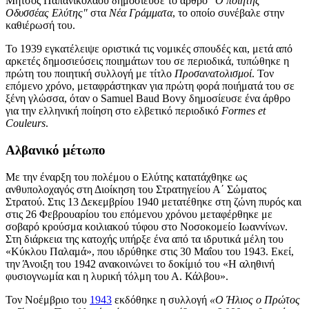
Μήτσος Παπανικολάου δημοσίευσε το άρθρο
"Ο ποιητής
Οδυσσέας Ελύτης"
στα
Νέα Γράμματα
, το οποίο συνέβαλε στην
καθιέρωσή του.
Το 1939 εγκατέλειψε οριστικά τις νομικές σπουδές και, μετά από
αρκετές δημοσιεύσεις ποιημάτων του σε περιοδικά, τυπώθηκε η
πρώτη του ποιητική συλλογή με τίτλο
Προσανατολισμοί
. Τον
επόμενο χρόνο, μεταφράστηκαν για πρώτη φορά ποιήματά του σε
ξένη γλώσσα, όταν ο Samuel Baud Bovy δημοσίευσε ένα άρθρο
για την ελληνική ποίηση στο ελβετικό περιοδικό
Formes et
Couleurs
.
Αλβανικό μέτωπο
Με την έναρξη του πολέμου ο Ελύτης κατατάχθηκε ως
ανθυπολοχαγός στη Διοίκηση του Στρατηγείου Α΄ Σώματος
Στρατού. Στις 13 Δεκεμβρίου 1940 μετατέθηκε στη ζώνη πυρός και
στις 26 Φεβρουαρίου του επόμενου χρόνου μεταφέρθηκε με
σοβαρό κρούσμα κοιλιακού τύφου στο Νοσοκομείο Ιωαννίνων.
Στη διάρκεια της κατοχής υπήρξε ένα από τα ιδρυτικά μέλη του
«Κύκλου Παλαμά», που ιδρύθηκε στις 30 Μαΐου του 1943. Εκεί,
την Άνοιξη του 1942 ανακοινώνει το δοκίμιό του «Η αληθινή
φυσιογνωμία και η λυρική τόλμη του Α. Κάλβου».
Τον Νοέμβριο του
1943
εκδόθηκε η συλλογή
«Ο Ήλιος ο Πρώτος