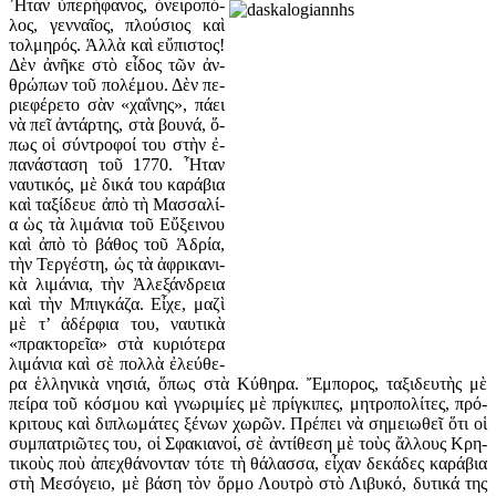
Ἦ­ταν ὑ­πε­ρή­φα­νος, ὀ­νει­ρο­πό­
λος, γεν­ναῖ­ος, πλού­σιος καὶ
τολ­μη­ρός. Ἀλ­λὰ καὶ εὔ­πι­στος!
Δὲν ἀ­νῆ­κε στὸ εἶ­δος τῶν ἀν­
θρώ­πων τοῦ πο­λέ­μου. Δὲν πε­
ρι­ε­φέ­ρε­το σὰν «χα­ΐ­νης», πά­ει
νὰ πεῖ ἀν­τάρ­της, στὰ βου­νά, ὅ­
πως οἱ σύν­τρο­φοί του στὴν ἐ­
πα­νά­στα­ση τοῦ 1770. Ἦ­ταν
ναυ­τι­κός, μὲ δι­κά του κα­ρά­βια
καὶ τα­ξί­δευ­ε ἀ­πὸ τὴ Μασ­σα­λί­
α ὡς τὰ λι­μά­νια τοῦ Εὔ­ξει­νου
καὶ ἀ­πὸ τὸ βά­θος τοῦ Ἁ­δρί­α,
τὴν Τερ­γέ­στη, ὡς τὰ ἀ­φρι­κα­νι­
κὰ λι­μά­νια, τὴν Ἀ­λε­ξάν­δρεια
καὶ τὴν Μπιγ­κά­ζα. Εἶ­χε, μα­ζὶ
μὲ τ’ ἀ­δέρ­φια του, ναυ­τι­κὰ
«πρα­κτο­ρεῖ­α» στὰ κυ­ρι­ό­τε­ρα
λι­μά­νια καὶ σὲ πολ­λὰ ἐ­λεύ­θε­
ρα ἑλ­λη­νι­κὰ νη­σιά, ὅ­πως στὰ Κύ­θη­ρα. Ἔμ­πο­ρος, τα­ξι­δευ­τὴς μὲ
πεί­ρα τοῦ κό­σμου καὶ γνω­ρι­μί­ες μὲ πρίγ­κι­πες, μη­τρο­πο­λί­τες, πρό­
κρι­τους καὶ δι­πλω­μά­τες ξέ­νων χω­ρῶν. Πρέ­πει νὰ ση­μει­ω­θεῖ ὅ­τι οἱ
συμ­πα­τρι­ῶ­τες του, οἱ Σφα­κια­νοί, σὲ ἀν­τί­θε­ση μὲ τοὺς ἄλ­λους Κρη­
τι­κοὺς ποὺ ἀ­πε­χθά­νον­ταν τό­τε τὴ θά­λασ­σα, εἶ­χαν δε­κά­δες κα­ρά­βια
στὴ Με­σό­γει­ο, μὲ βά­ση τὸν ὅρ­μο Λου­τρὸ στὸ Λι­βυ­κό, δυ­τι­κά της