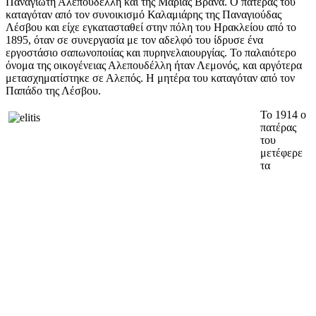
Παναγιώτη Αλεπουδέλλη και της Μαρίας Βρανά. Ο πατέρας του
καταγόταν από τον συνοικισμό Καλαμιάρης της Παναγιούδας
Λέσβου και είχε εγκατασταθεί στην πόλη του Ηρακλείου από το
1895, όταν σε συνεργασία με τον αδελφό του ίδρυσε ένα
εργοστάσιο σαπωνοποιίας και πυρηνελαιουργίας. Το παλαιότερο
όνομα της οικογένειας Αλεπουδέλλη ήταν Λεμονός, και αργότερα
μετασχηματίστηκε σε Αλεπός. Η μητέρα του καταγόταν από τον
Παπάδο
της Λέσβου.
Το 1914 ο
πατέρας
του
μετέφερε
τα