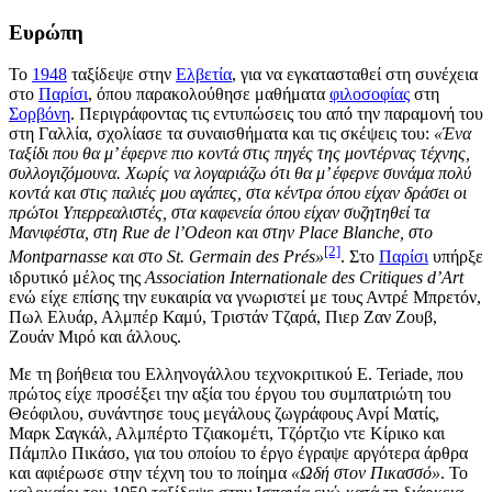
Ευρώπη
Το
1948
ταξίδεψε στην
Ελβετία
, για να εγκατασταθεί στη συνέχεια
στο
Παρίσι
, όπου παρακολούθησε μαθήματα
φιλοσοφίας
στη
Σορβόνη
. Περιγράφοντας τις εντυπώσεις του από την παραμονή του
στη Γαλλία, σχολίασε τα συναισθήματα και τις σκέψεις του:
«Ένα
ταξίδι που θα μ’ έφερνε πιο κοντά στις πηγές της μοντέρνας τέχνης,
συλλογιζόμουνα. Χωρίς να λογαριάζω ότι θα μ’ έφερνε συνάμα πολύ
κοντά και στις παλιές μου αγάπες, στα κέντρα όπου είχαν δράσει οι
πρώτοι Υπερρεαλιστές, στα καφενεία όπου είχαν συζητηθεί τα
Μανιφέστα, στη Rue de l’Odeon και στην Place Blanche, στο
[2]
Montparnasse και στο St. Germain des Prés»
. Στο
Παρίσι
υπήρξε
ιδρυτικό μέλος της
Association Internationale des Critiques d’Art
ενώ είχε επίσης την ευκαιρία να γνωριστεί με τους Αντρέ Μπρετόν,
Πωλ Ελυάρ, Αλμπέρ Καμύ, Τριστάν Τζαρά,
Πιερ Ζαν Ζουβ
,
Ζουάν Μιρό και άλλους.
Με τη βοήθεια του Ελληνογάλλου τεχνοκριτικού E. Teriade, που
πρώτος είχε προσέξει την αξία του έργου του συμπατριώτη του
Θεόφιλου, συνάντησε τους μεγάλους ζωγράφους Ανρί Ματίς,
Μαρκ Σαγκάλ, Αλμπέρτο Τζιακομέτι, Τζόρτζιο ντε Κίρικο και
Πάμπλο Πικάσο, για του οποίου το έργο έγραψε αργότερα άρθρα
και αφιέρωσε στην τέχνη του το ποίημα
«Ωδή στον Πικασσό»
. Το