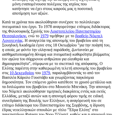
μόνη εναπομένουσα πολέμιος της ισχύος που
κατήντησε να έχει στους καιρούς μας η ποσοτική
αποτίμηση των αξιών.
Κατά τα χρόνια που ακολούθησαν συνέχισε το πολύπλευρο
πνευματικό του έργο. Το 1978 αναγορεύτηκε επίτιμος διδάκτορας
της Φιλοσοφικής Σχολής του
Αριστοτελείου Πανεπιστημίου
Θεσσαλονίκης
, ενώ το
1979
τιμήθηκε με το
βραβείο Νόμπελ
Λογοτεχνίας
. Η αναγγελία της απονομής του βραβείου από τη
Σουηδική Ακαδημία έγινε στις 18 Οκτωβρίου "
για την ποίησή του,
η οποία, με φόντο την ελληνική παράδοση, ζωντανεύει με
αισθηματοποιημένη δύναμη και πνευματική καθαρότητα βλέμματος
τον αγώνα του σύγχρονου ανθρώπου για ελευθερία και
δημιουργικότητα
", σύμφωνα με το σκεπτικό της απόφασης. Ο
Ελύτης παρέστη στην καθιερωμένη τελετή απονομής του βραβείου
στις
10 Δεκεμβρίου
του
1979
, παραλαμβάνοντάς το από τον
Βασιλέα Κάρολο Γουστάβο και γνωρίζοντας παγκόσμια
δημοσιότητα. Τον επόμενο χρόνο κατέθεσε το χρυσό μετάλλιο και
τα διπλώματα του βραβείου στο Μουσείο Μπενάκη. Την απονομή
του Νόμπελ ακολούθησαν τιμητικές διακρίσεις εντός και εκτός
Ελλάδας, μεταξύ αυτών και η απονομή φόρου τιμής σε ειδική
συνεδρίαση της Βουλής των Ελλήνων, η αναγόρευσή του σε
επίτιμο διδάκτορα του Πανεπιστημίου της Σορβόνης, η ίδρυση
έδρας νεοελληνικών σπουδών με τίτλο "Έδρα Ελύτη" στο
πανεπιστήμιο
Rutgers
του Νιου Τζέρσεϊ, καθώς και η απονομή του