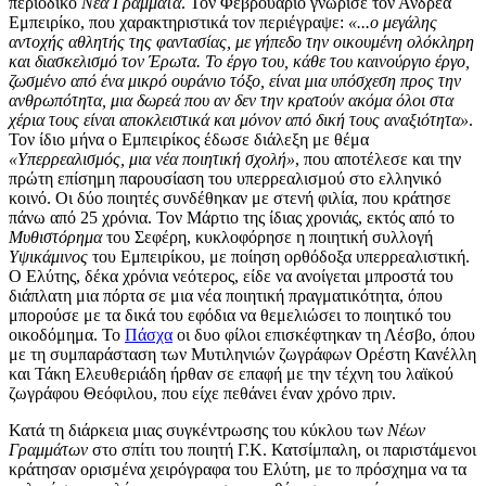
περιοδικό
Νέα Γράμματα
. Τον Φεβρουάριο γνώρισε τον Ανδρέα
Εμπειρίκο, που χαρακτηριστικά τον περιέγραψε:
«...ο μεγάλης
αντοχής αθλητής της φαντασίας, με γήπεδο την οικουμένη ολόκληρη
και διασκελισμό τον Έρωτα. Το έργο του, κάθε του καινούργιο έργο,
ζωσμένο από ένα μικρό ουράνιο τόξο, είναι μια υπόσχεση προς την
ανθρωπότητα, μια δωρεά που αν δεν την κρατούν ακόμα όλοι στα
χέρια τους είναι αποκλειστικά και μόνον από δική τους αναξιότητα»
.
Τον ίδιο μήνα ο Εμπειρίκος έδωσε διάλεξη με θέμα
«Υπερρεαλισμός, μια νέα ποιητική σχολή»
, που αποτέλεσε και την
πρώτη επίσημη παρουσίαση του υπερρεαλισμού στο ελληνικό
κοινό. Οι δύο ποιητές συνδέθηκαν με στενή φιλία, που κράτησε
πάνω από 25 χρόνια. Τον Μάρτιο της ίδιας χρονιάς, εκτός από το
Μυθιστόρημα
του Σεφέρη, κυκλοφόρησε η ποιητική συλλογή
Υψικάμινος
του Εμπειρίκου, με ποίηση ορθόδοξα υπερρεαλιστική.
Ο Ελύτης, δέκα χρόνια νεότερος, είδε να ανοίγεται μπροστά του
διάπλατη μια πόρτα σε μια νέα ποιητική πραγματικότητα, όπου
μπορούσε με τα δικά του εφόδια να θεμελιώσει το ποιητικό του
οικοδόμημα. Το
Πάσχα
οι δυο φίλοι επισκέφτηκαν τη Λέσβο, όπου
με τη συμπαράσταση των Μυτιληνιών ζωγράφων
Ορέστη Κανέλλη
και
Τάκη Ελευθεριάδη
ήρθαν σε επαφή με την τέχνη του λαϊκού
ζωγράφου
Θεόφιλου
, που είχε πεθάνει έναν χρόνο πριν.
Κατά τη διάρκεια μιας συγκέντρωσης του κύκλου των
Νέων
Γραμμάτων
στο σπίτι του ποιητή Γ.Κ. Κατσίμπαλη, οι παριστάμενοι
κράτησαν ορισμένα χειρόγραφα του Ελύτη, με το πρόσχημα να τα