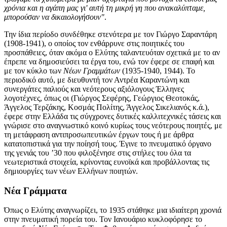
χρόνια και η αγάπη μας γι' αυτή τη μικρή γη που ανακαλύπταμε,
μπορούσαν να δικαιολογήσουν"
.
Την ίδια περίοδο συνδέθηκε στενότερα με τον Γιώργο Σαραντάρη
(1908-1941), ο οποίος τον ενθάρρυνε στις ποιητικές του
προσπάθειες, όταν ακόμα ο Ελύτης ταλαντευόταν σχετικά με το αν
έπρεπε να δημοσιεύσει τα έργα του, ενώ τον έφερε σε επαφή και
με τον κύκλο των
Νέων Γραμμάτων
(1935-1940, 1944). Το
περιοδικό αυτό, με διευθυντή τον
Αντρέα Καραντώνη
και
συνεργάτες παλιούς και νεότερους αξιόλογους Έλληνες
λογοτέχνες, όπως οι (Γιώργος Σεφέρης, Γεώργιος Θεοτοκάς,
Άγγελος Τερζάκης, Κοσμάς Πολίτης, Άγγελος Σικελιανός κ.ά.),
έφερε στην Ελλάδα τις σύγχρονες δυτικές καλλιτεχνικές τάσεις και
γνώρισε στο αναγνωστικό κοινό κυρίως τους νεότερους ποιητές, με
τη μετάφραση αντιπροσωπευτικών έργων τους ή με άρθρα
κατατοπιστικά για την ποίησή τους. Έγινε το πνευματικό όργανο
της γενιάς του ’30 που φιλοξένησε στις στήλες του όλα τα
νεωτεριστικά στοιχεία, κρίνοντας ευνοϊκά και προβάλλοντας τις
δημιουργίες των νέων Ελλήνων ποιητών.
Νέα Γράμματα
Όπως ο Ελύτης αναγνωρίζει, το 1935 στάθηκε μια ιδιαίτερη χρονιά
στην πνευματική πορεία του. Τον Ιανουάριο κυκλοφόρησε το