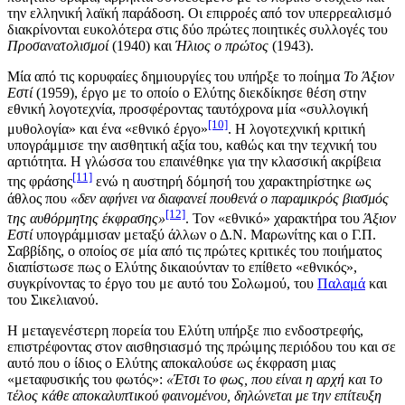
την ελληνική λαϊκή παράδοση. Οι επιρροές από τον υπερρεαλισμό
διακρίνονται ευκολότερα στις δύο πρώτες ποιητικές συλλογές του
Προσανατολισμοί
(1940) και
Ήλιος ο πρώτος
(1943).
Μία από τις κορυφαίες δημιουργίες του υπήρξε το ποίημα
Το Άξιον
Εστί
(1959), έργο με το οποίο ο Ελύτης διεκδίκησε θέση στην
εθνική λογοτεχνία, προσφέροντας ταυτόχρονα μία «συλλογική
[10]
μυθολογία» και ένα «εθνικό έργο»
. Η λογοτεχνική κριτική
υπογράμμισε την αισθητική αξία του, καθώς και την τεχνική του
αρτιότητα. Η γλώσσα του επαινέθηκε για την κλασσική ακρίβεια
[11]
της φράσης
ενώ η αυστηρή δόμησή του χαρακτηρίστηκε ως
άθλος που
«δεν αφήνει να διαφανεί πουθενά ο παραμικρός βιασμός
[12]
της αυθόρμητης έκφρασης»
. Τον «εθνικό» χαρακτήρα του
Άξιον
Εστί
υπογράμμισαν μεταξύ άλλων ο
Δ.Ν. Μαρωνίτης
και ο
Γ.Π.
Σαββίδης
, ο οποίος σε μία από τις πρώτες κριτικές του ποιήματος
διαπίστωσε πως ο Ελύτης δικαιούνταν το επίθετο «εθνικός»,
συγκρίνοντας το έργο του με αυτό του Σολωμού, του
Παλαμά
και
του Σικελιανού.
Η μεταγενέστερη πορεία του Ελύτη υπήρξε πιο ενδοστρεφής,
επιστρέφοντας στον αισθησιασμό της πρώιμης περιόδου του και σε
αυτό που ο ίδιος ο Ελύτης αποκαλούσε ως έκφραση μιας
«μεταφυσικής του φωτός»:
«Έτσι το φως, που είναι η αρχή και το
τέλος κάθε αποκαλυπτικού φαινομένου, δηλώνεται με την επίτευξη