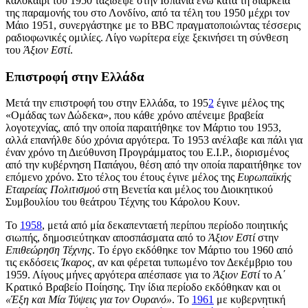
καλοκαίρι του 1950 ταξίδεψε στην Ισπανία ενώ κατά τη διάρκεια
της παραμονής του στο Λονδίνο, από τα τέλη του 1950 μέχρι τον
Μάιο 1951, συνεργάστηκε με το BBC πραγματοποιώντας τέσσερις
ραδιοφωνικές ομιλίες. Λίγο νωρίτερα είχε ξεκινήσει τη σύνθεση
του
Άξιον Εστί
.
Επιστροφή στην Ελλάδα
Μετά την επιστροφή του στην Ελλάδα, το 195
2
έγινε μέλος της
«Ομάδας των Δώδεκα», που κάθε χρόνο απένειμε βραβεία
λογοτεχνίας, από την οποία παραιτήθηκε τον Μάρτιο του 1953,
αλλά επανήλθε δύο χρόνια αργότερα. Το 1953 ανέλαβε και πάλι για
έναν χρόνο τη Διεύθυνση Προγράμματος του Ε.Ι.Ρ., διορισμένος
από την κυβέρνηση Παπάγου, θέση από την οποία παραιτήθηκε τον
επόμενο χρόνο. Στο τέλος του έτους έγινε μέλος της
Ευρωπαϊκής
Εταιρείας Πολιτισμού
στη Βενετία και μέλος του Διοικητικού
Συμβουλίου του θεάτρου Τέχνης του Κάρολου Κουν.
Το
1958
, μετά από μία δεκαπενταετή περίπου περίοδο ποιητικής
σιωπής, δημοσιεύτηκαν αποσπάσματα από το
Άξιον Εστί
στην
Επιθεώρηση Τέχνης
. Το έργο εκδόθηκε τον Μάρτιο του 1960 από
τις εκδόσεις
Ίκαρος
, αν και φέρεται τυπωμένο τον Δεκέμβριο του
1959. Λίγους μήνες αργότερα απέσπασε για το
Άξιον Εστί
το Α΄
Κρατικό Βραβείο Ποίησης. Την ίδια περίοδο εκδόθηκαν και οι
«Έξη και Μία Τύψεις για τον Ουρανό»
. Το
1961
με κυβερνητική