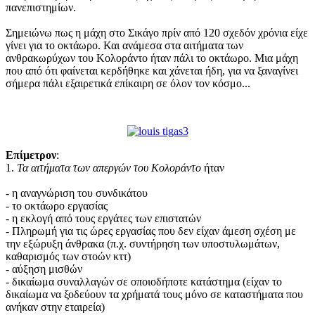
πανεπιστημίων.
Σημειώνω πως η μάχη στο Σικάγο πρίν από 120 σχεδόν χρόνια είχε
γίνει για το οκτάωρο. Και ανάμεσα στα αιτήματα των
ανθρακωρύχων του Κολοράντο ήταν πάλι το οκτάωρο. Μια μάχη
που από ότι φαίνεται κερδήθηκε και χάνεται ήδη, για να ξαναγίνει
σήμερα πάλι εξαιρετικά επίκαιρη σε όλον τον κόσμο...
Επίμετρον
:
1.
Τα αιτήματα των απεργών του Κολοράντο
ήταν
- η αναγνώριση του συνδικάτου
- το οκτάωρο εργασίας
- η εκλογή από τους εργάτες των επιστατών
- Πληρωμή για τις ώρες εργασίας που δεν είχαν άμεση σχέση με
την εξώρυξη άνθρακα (π.χ. συντήρηση των υποστυλωμάτων,
καθαρισμός των στοών κττ)
- αύξηση μισθών
- δικαίωμα συναλλαγών σε οποιοδήποτε κατάστημα (είχαν το
δικαίωμα να ξοδεύουν τα χρήματά τους μόνο σε καταστήματα που
ανήκαν στην εταιρεία)