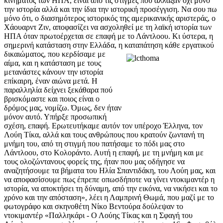
κινήματος των ΗΠΑ, είναι από τις στιγμές που άλλαξαν όχι μόνο
την ιστορία αλλά και την ίδια την ιστορική προσέγγιση. Να σου πω
μόνο ότι, ο διασημότερος ιστορικός της αμερικανικής αριστεράς, ο
Χάουαρντ Ζιν, αποφασίζει να ασχοληθεί με τη λαϊκή ιστορία των
ΗΠΑ όταν πρωτοέρχεται σε επαφή με το Λάντλοου. Κι ύστερα, η
σημερινή κατάσταση στην Ελλάδα, η καταπάτηση κάθε εργατικού
δικαιώματος, που κερδίσαμε
με
αίμα, και η κατάσταση με τους
μετανάστες κάνουν την ιστορία
επίκαιρη, έναν αιώνα μετά. Η
παραλληλία δείχνει ξεκάθαρα πού
βρισκόμαστε και ποιος είναι ο
δρόμος μας, νομίζω. Όμως, δεν ήταν
μόνον αυτό. Υπήρξε προσωπική
σχέση, επαφή. Ερωτευτήκαμε αυτόν τον υπέροχο Έλληνα, τον
Λούη Τίκα, αλλά και τους ανθρώπους που κρατούν ζωντανή τη
μνήμη του, από τη στιγμή που πατήσαμε το πόδι μας στο
Λάντλοου, στο Κολοράντο. Αυτή η επαφή, με τη μνήμη και με
τους ολοζώντανους φορείς της, ήταν που μας οδήγησε να
αναζητήσουμε τα βήματα του Ηλία Σπαντιδάκη, του Λούη μας, και
να αποφασίσουμε πως έπρεπε οπωσδήποτε να γίνει ντοκιμαντέρ η
ιστορία, να αποκτήσει τη δύναμη, από την εικόνα, να νικήσει και το
χρόνο και την απόσταση», λέει η Λαμπρινή Θωμά, που μαζί με το
φωτογράφο και σκηνοθέτη Νίκο Βεντούρα δούλεψαν το
ντοκιμαντέρ «Παλληκάρι - Ο Λούης Τίκας και η Σφαγή του