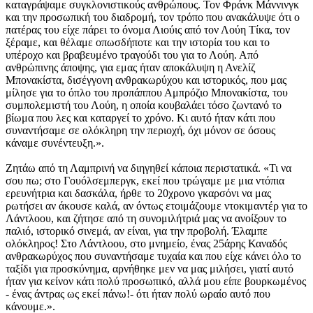
καταγράψαμε συγκλονιστικούς ανθρώπους. Τον Φράνκ Μάννινγκ
και την προσωπική του διαδρομή, τον τρόπο που ανακάλυψε ότι ο
πατέρας του είχε πάρει το όνομα Λιούις από τον Λούη Τίκα, τον
ξέραμε, και θέλαμε οπωσδήποτε και την ιστορία του και το
υπέροχο και βραβευμένο τραγούδι του για το Λούη. Από
ανθρώπινης άποψης, για εμας ήταν αποκάλυψη η Ανελίζ
Μπονακίστα, δισέγγονη ανθρακωρύχου και ιστορικός, που μας
μίλησε για το όπλο του προπάππου Αμπρόζιο Μπονακίστα, του
συμπολεμιστή του Λούη, η οποία κουβαλάει τόσο ζωντανό το
βίωμα που λες και καταργεί το χρόνο. Κι αυτό ήταν κάτι που
συναντήσαμε σε ολόκληρη την περιοχή, όχι μόνον σε όσους
κάναμε συνέντευξη.».
Ζητάω από τη Λαμπρινή να διηγηθεί κάποια περιστατικά. «Τι να
σου πω; στο Γουόλσεμπεργκ, εκεί που τρώγαμε με μια ντόπια
ερευνήτρια και δασκάλα, ήρθε το 20χρονο γκαρσόνι να μας
ρωτήσει αν άκουσε καλά, αν όντως ετοιμάζουμε ντοκιμαντέρ για το
Λάντλοου, και ζήτησε από τη συνομιλήτριά μας να ανοίξουν το
παλιό, ιστορικό σινεμά, αν είναι, για την προβολή. Έλαμπε
ολόκληρος! Στο Λάντλοου, στο μνημείο, ένας 25άρης Καναδός
ανθρακωρύχος που συναντήσαμε τυχαία και που είχε κάνει όλο το
ταξίδι για προσκύνημα, αρνήθηκε μεν να μας μιλήσει, γιατί αυτό
ήταν για κείνον κάτι πολύ προσωπικό, αλλά μου είπε βουρκωμένος
- ένας άντρας ως εκεί πάνω!- ότι ήταν πολύ ωραίο αυτό που
κάνουμε.».