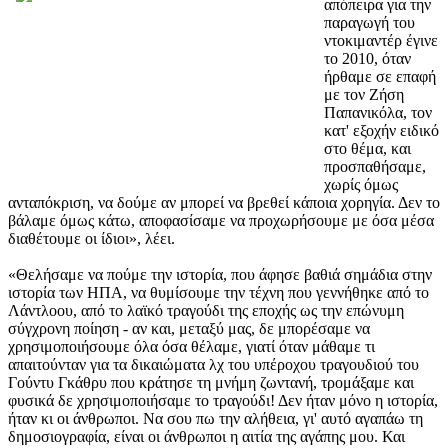
απόπειρα για την
παραγωγή του
ντοκιμαντέρ έγινε
το 2010, όταν
ήρθαμε σε επαφή
με τον Ζήση
Παπανικόλα, τον
κατ' εξοχήν ειδικό
στο θέμα, και
προσπαθήσαμε,
χωρίς όμως
ανταπόκριση, να δούμε αν μπορεί να βρεθεί κάποια χορηγία. Δεν το
βάλαμε όμως κάτω, αποφασίσαμε να προχωρήσουμε με όσα μέσα
διαθέτουμε οι ίδιοι», λέει.
«Θελήσαμε να πούμε την ιστορία, που άφησε βαθιά σημάδια στην
ιστορία των ΗΠΑ, να θυμίσουμε την τέχνη που γεννήθηκε από το
Λάντλοου, από το λαϊκό τραγούδι της εποχής ως την επώνυμη
σύγχρονη ποίηση - αν και, μεταξύ μας, δε μπορέσαμε να
χρησιμοποιήσουμε όλα όσα θέλαμε, γιατί όταν μάθαμε τι
απαιτούνταν για τα δικαιώματα λχ του υπέροχου τραγουδιού του
Γούντυ Γκάθρυ που κράτησε τη μνήμη ζωντανή, τρομάξαμε και
φυσικά δε χρησιμοποιήσαμε το τραγούδι! Δεν ήταν μόνο η ιστορία,
ήταν κι οι άνθρωποι. Να σου πω την αλήθεια, γι' αυτό αγαπάω τη
δημοσιογραφία, είναι οι άνθρωποι η αιτία της αγάπης μου. Και