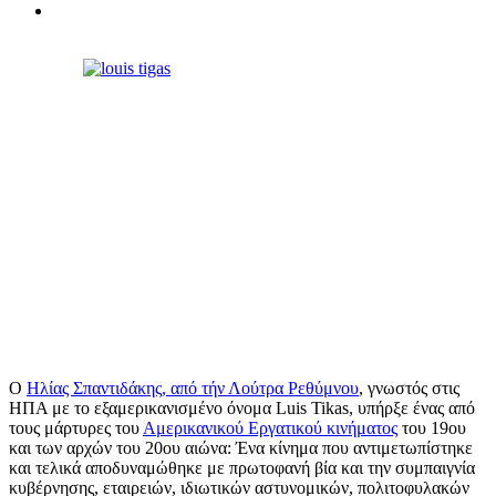
Ο
Ηλίας Σπαντιδάκης, από τήν Λούτρα Ρεθύμνου
, γνωστός στις
ΗΠΑ με το εξαμερικανισμένο όνομα Luis Tikas, υπήρξε ένας από
τους μάρτυρες του
Αμερικανικού Εργατικού κινήματος
του 19ου
και των αρχών του 20ου αιώνα: Ένα κίνημα που αντιμετωπίστηκε
και τελικά αποδυναμώθηκε με πρωτοφανή βία και την συμπαιγνία
κυβέρνησης, εταιρειών, ιδιωτικών αστυνομικών, πολιτοφυλακών