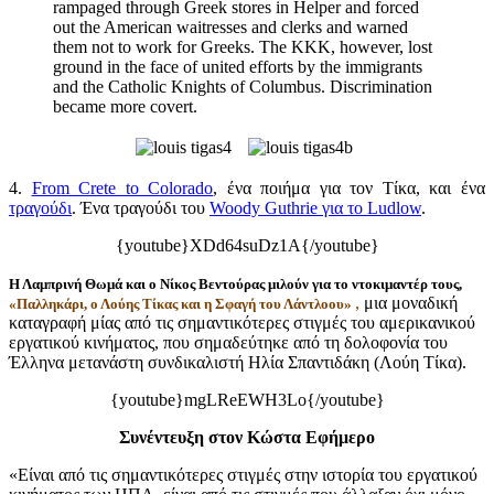
rampaged through Greek stores in Helper and forced
out the American waitresses and clerks and warned
them not to work for Greeks. The KKK, however, lost
ground in the face of united efforts by the immigrants
and the Catholic Knights of Columbus. Discrimination
became more covert.
4.
From Crete to Colorado
, ένα ποιήμα για τον Τίκα, και ένα
τραγούδι
. Ένα τραγούδι του
Woody Guthrie για το Ludlow
.
{youtube}XDd64suDz1A{/youtube}
Η Λαμπρινή Θωμά και ο Νίκος Βεντούρας μιλούν για το ντοκιμαντέρ τους,
,
μια μοναδική
«Παλληκάρι, ο Λούης Τίκας και η Σφαγή του Λάντλοου»
καταγραφή μίας από τις σημαντικότερες στιγμές του αμερικανικού
εργατικού κινήματος, που σημαδεύτηκε από τη δολοφονία του
Έλληνα μετανάστη συνδικαλιστή Ηλία Σπαντιδάκη (Λούη Τίκα).
{youtube}mgLReEWH3Lo{/youtube}
Συνέντευξη στον Κώστα Εφήμερο
«Είναι από τις σημαντικότερες στιγμές στην ιστορία του εργατικού