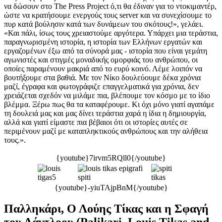
να δώσουν στο The Press Project ό,τι θα έδιναν για το ντοκιμαντέρ,
ώστε να κρατήσουμε ενεργούς τους server και να συνεχίσουμε το
πυρ κατά βούλησιν κατά των δυνάμεων του σκότους!», γελάει.
«Και πάλι, ίσως τους χρειαστούμε αργότερα. Υπάρχει μια τεράστια,
παραγνωρισμένη ιστορία, η ιστορία των Ελλήνων εργατών και
εργαζομένων έξω από τα σύνορά μας - ιστορία που είναι γεμάτη
αγωνιστές και στιγμές μοναδικής ομορφιάς του ανθρώπου, οι
οποίες παραμένουν μακριά από το ευρύ κοινό. Λέμε λοιπόν να
βουτήξουμε στα βαθιά. Με τον Νίκο δουλεύουμε δέκα χρόνια
μαζί, έγραφα και φωτογράφιζε επαγγελματικά για χρόνια, δεν
χρειάζεται σχεδόν να μιλάμε πια, βλέπουμε τον κόσμο με το ίδιο
βλέμμα. Ξέρω πως θα τα καταφέρουμε. Κι όχι μόνο γιατί αγαπάμε
τη δουλειά μας και μας δίνει τεράστια χαρά η ίδια η δημιουργία,
αλλά και γιατί είμαστε πια βέβαιοι ότι οι ιστορίες αυτές σε
περιμένουν μαζί με καταπληκτικούς ανθρώπους και την αλήθεια
τους.».
{youtube}7irvm5RQll0{/youtube}
{youtube}-yiuTAjpBnM{/youtube}
Παλληκάρι, Ο Λούης Τίκας και η Σφαγή