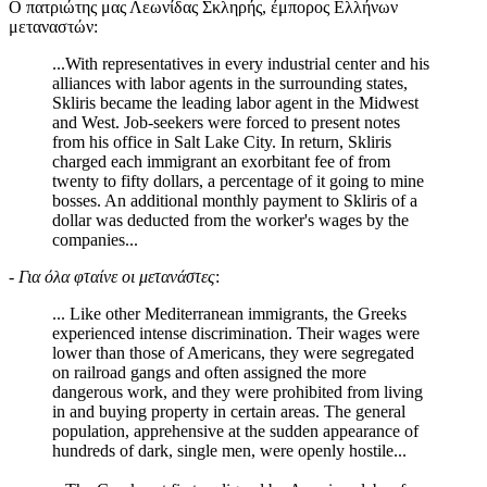
Ο πατριώτης μας Λεωνίδας Σκληρής, έμπορος Ελλήνων
μεταναστών:
...With representatives in every industrial center and his
alliances with labor agents in the surrounding states,
Skliris became the leading labor agent in the Midwest
and West. Job-seekers were forced to present notes
from his office in Salt Lake City. In return, Skliris
charged each immigrant an exorbitant fee of from
twenty to fifty dollars, a percentage of it going to mine
bosses. An additional monthly payment to Skliris of a
dollar was deducted from the worker's wages by the
companies...
-
Για όλα φταίνε οι μετανάστες
:
... Like other Mediterranean immigrants, the Greeks
experienced intense discrimination. Their wages were
lower than those of Americans, they were segregated
on railroad gangs and often assigned the more
dangerous work, and they were prohibited from living
in and buying property in certain areas. The general
population, apprehensive at the sudden appearance of
hundreds of dark, single men, were openly hostile...