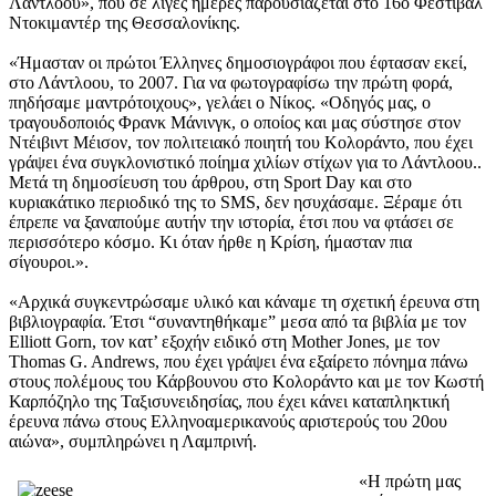
Λάντλοου», που σε λίγες ημέρες παρουσιάζεται στο 16ο Φεστιβάλ
Ντοκιμαντέρ της Θεσσαλονίκης.
«Ήμασταν οι πρώτοι Έλληνες δημοσιογράφοι που έφτασαν εκεί,
στο Λάντλοου, το 2007. Για να φωτογραφίσω την πρώτη φορά,
πηδήσαμε μαντρότοιχους», γελάει ο Νίκος. «Οδηγός μας, ο
τραγουδοποιός Φρανκ Μάνινγκ, ο οποίος και μας σύστησε στον
Ντέιβιντ Μέισον, τον πολιτειακό ποιητή του Κολοράντο, που έχει
γράψει ένα συγκλονιστικό ποίημα χιλίων στίχων για το Λάντλοου..
Μετά τη δημοσίευση του άρθρου, στη Sport Day και στο
κυριακάτικο περιοδικό της το SMS, δεν ησυχάσαμε. Ξέραμε ότι
έπρεπε να ξαναπούμε αυτήν την ιστορία, έτσι που να φτάσει σε
περισσότερο κόσμο. Κι όταν ήρθε η Κρίση, ήμασταν πια
σίγουροι.».
«Αρχικά συγκεντρώσαμε υλικό και κάναμε τη σχετική έρευνα στη
βιβλιογραφία. Έτσι “συναντηθήκαμε” μεσα από τα βιβλία με τον
Elliott Gorn, τον κατ’ εξοχήν ειδικό στη Mother Jones, με τον
Thomas G. Andrews, που έχει γράψει ένα εξαίρετο πόνημα πάνω
στους πολέμους του Κάρβουνου στο Κολοράντο και με τον Κωστή
Καρπόζηλο της Ταξισυνειδησίας, που έχει κάνει καταπληκτική
έρευνα πάνω στους Ελληνοαμερικανούς αριστερούς του 20ου
αιώνα», συμπληρώνει η Λαμπρινή.
«Η πρώτη μας