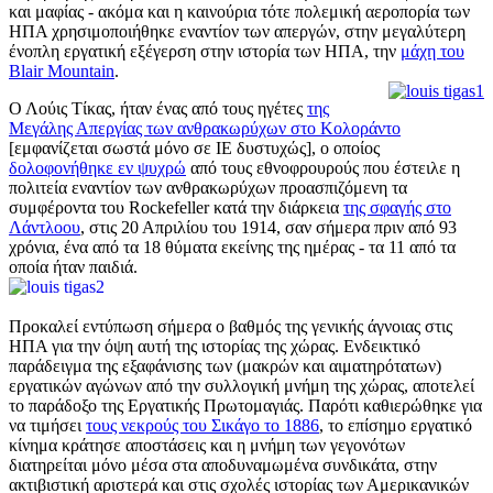
και μαφίας - ακόμα και η καινούρια τότε πολεμική αεροπορία των
ΗΠΑ χρησιμοποιήθηκε εναντίον των απεργών, στην μεγαλύτερη
ένοπλη εργατική εξέγερση στην ιστορία των ΗΠΑ, την
μάχη του
Blair Mountain
.
Ο Λούις Τίκας, ήταν ένας από τους ηγέτες
της
Μεγάλης Απεργίας των ανθρακωρύχων στο Κολοράντο
[εμφανίζεται σωστά μόνο σε IE δυστυχώς], ο οποίος
δολοφονήθηκε εν ψυχρώ
από τους εθνοφρουρούς που έστειλε η
πολιτεία εναντίον των ανθρακωρύχων προασπιζόμενη τα
συμφέροντα του Rockefeller κατά την διάρκεια
της σφαγής στο
Λάντλοου
, στις 20 Απριλίου του 1914, σαν σήμερα πριν από 93
χρόνια, ένα από τα 18 θύματα εκείνης της ημέρας - τα 11 από τα
οποία ήταν παιδιά.
Προκαλεί εντύπωση σήμερα ο βαθμός της γενικής άγνοιας στις
ΗΠΑ για την όψη αυτή της ιστορίας της χώρας. Ενδεικτικό
παράδειγμα της εξαφάνισης των (μακρών και αιματηρότατων)
εργατικών αγώνων από την συλλογική μνήμη της χώρας, αποτελεί
το παράδοξο της Εργατικής Πρωτομαγιάς. Παρότι καθιερώθηκε για
να τιμήσει
τους νεκρούς του Σικάγο το 1886
, το επίσημο εργατικό
κίνημα κράτησε αποστάσεις και η μνήμη των γεγονότων
διατηρείται μόνο μέσα στα αποδυναμωμένα συνδικάτα, στην
ακτιβιστική αριστερά και στις σχολές ιστορίας των Αμερικανικών