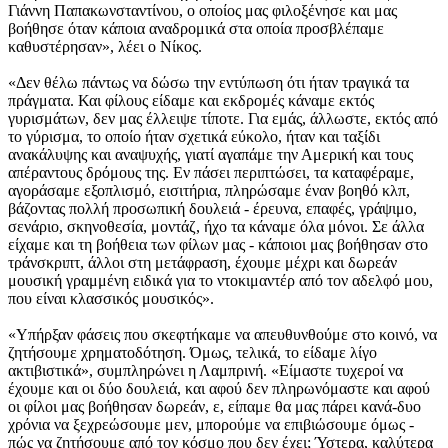
Γιάννη Παπακωνσταντίνου, ο οποίος μας φιλοξένησε και μας
βοήθησε όταν κάποια αναδρομικά στα οποία προσβλέπαμε
καθυστέρησαν», λέει ο Νίκος.
«Δεν θέλω πάντως να δώσω την εντύπωση ότι ήταν τραγικά τα
πράγματα. Και φίλους είδαμε και εκδρομές κάναμε εκτός
γυρισμάτων, δεν μας έλλειψε τίποτε. Για εμάς, άλλωστε, εκτός από
το γύρισμα, το οποίο ήταν σχετικά εύκολο, ήταν και ταξίδι
ανακάλυψης και αναψυχής, γιατί αγαπάμε την Αμερική και τους
απέραντους δρόμους της. Εν πάσει περιπτώσει, τα καταφέραμε,
αγοράσαμε εξοπλισμό, εισιτήρια, πληρώσαμε έναν βοηθό κλπ,
βάζοντας πολλή προσωπική δουλειά - έρευνα, επαφές, γράψιμο,
σενάριο, σκηνοθεσία, μοντάζ, ήχο τα κάναμε όλα μόνοι. Σε άλλα
είχαμε και τη βοήθεια των φίλων μας - κάποιοι μας βοήθησαν στο
τράνσκριπτ, άλλοι στη μετάφραση, έχουμε μέχρι και δωρεάν
μουσική γραμμένη ειδικά για το ντοκιμαντέρ από τον αδελφό μου,
που είναι κλασσικός μουσικός».
«Υπήρξαν φάσεις που σκεφτήκαμε να απευθυνθούμε στο κοινό, να
ζητήσουμε χρηματοδότηση. Όμως, τελικά, το είδαμε λίγο
ακτιβιστικά», συμπληρώνει η Λαμπρινή. «Είμαστε τυχεροί να
έχουμε και οι δύο δουλειά, και αφού δεν πληρωνόμαστε και αφού
οι φίλοι μας βοήθησαν δωρεάν, ε, είπαμε θα μας πάρει κανά-δυο
χρόνια να ξεχρεώσουμε μεν, μπορούμε να επιβιώσουμε όμως -
πώς να ζητήσουμε από τον κόσμο που δεν έχει; Ύστερα, καλύτερα