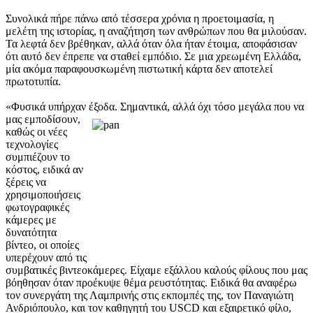
Συνολικά πήρε πάνω από τέσσερα χρόνια η προετοιμασία, η
μελέτη της ιστορίας, η αναζήτηση των ανθρώπων που θα μιλούσαν.
Τα λεφτά δεν βρέθηκαν, αλλά όταν όλα ήταν έτοιμα, αποφάσισαν
ότι αυτό δεν έπρεπε να σταθεί εμπόδιο. Σε μια χρεωμένη Ελλάδα,
μία ακόμα παραφουσκωμένη πιστωτική κάρτα δεν αποτελεί
πρωτοτυπία.
«Φυσικά υπήρχαν έξοδα. Σημαντικά, αλλά όχι τόσο μεγάλα που να
μας εμποδίσουν,
καθώς οι νέες
τεχνολογίες
συμπιέζουν το
κόστος, ειδικά αν
ξέρεις να
χρησιμοποιήσεις
φωτογραφικές
κάμερες με
δυνατότητα
βίντεο, οι οποίες
υπερέχουν από τις
συμβατικές βιντεοκάμερες. Είχαμε εξάλλου καλούς φίλους που μας
βόηθησαν όταν προέκυψε θέμα ρευστότητας. Ειδικά θα αναφέρω
τον συνεργάτη της Λαμπρινής στις εκπομπές της, τον Παναγιώτη
Ανδριόπουλο, και τον καθηγητή του USCD και εξαιρετικό φίλο,