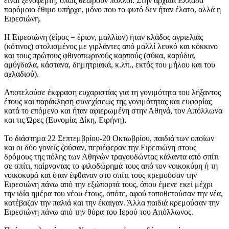
είναι ξενόφερτη, όπως θεωρούν πολλοί. Στην αρχαία Ελλάδα
παρόμοιο έθιμο υπήρχε, μόνο που το φυτό δεν ήταν έλατο, αλλά η
Ειρεσιώνη.
Η Ειρεσιώνη (είρος = έριον, μαλλίον) ήταν κλάδος αγριελιάς
(κότινος) στολισμένος με γιρλάντες από μαλλί λευκό και κόκκινο
και τους πρώτους φθινοπωρινούς καρπούς (σύκα, καρύδια,
αμύγδαλα, κάστανα, δημητριακά, κ.λπ., εκτός του μήλου και του
αχλαδιού).
Αποτελούσε έκφραση ευχαριστίας για τη γονιμότητα του λήξαντος
έτους και παράκληση συνεχίσεως της γονιμότητας και ευφορίας
κατά το επόμενο και ήταν αφιερωμένη στην Αθηνά, τον Απόλλωνα
και τις Ώρες (Ευνομία, Δίκη, Ειρήνη).
Το διάστημα 22 Σεπτεμβρίου-20 Οκτωβρίου, παιδιά των οποίων
και οι δύο γονείς ζούσαν, περιέφεραν την Ειρεσιώνη στους
δρόμους της πόλης των Αθηνών τραγουδώντας κάλαντα από σπίτι
σε σπίτι, παίρνοντας το φιλοδώρημά τους από τον νοικοκύρη ή τη
νοικοκυρά και όταν έφθαναν στο σπίτι τους κρεμούσαν την
Ειρεσιώνη πάνω από την εξώπορτά τους, όπου έμενε εκεί μέχρι
την ιδία ημέρα του νέου έτους, οπότε, αφού τοποθετούσαν την νέα,
κατέβαζαν την παλιά και την έκαιγαν. Άλλα παιδιά κρεμούσαν την
Ειρεσιώνη πάνω από την θύρα του Ιερού του Απόλλωνος.