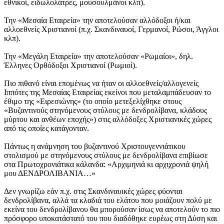
εθνικοί, ειδωλολάτρες, μουσουλμάνοι κλπ).
Την «Μεσαία Εταιρεία» την αποτελούσαν αλλόδοξοι ή/και
αλλοεθνείς Χριστιανοί (π.χ. Σκανδιναυοί, Γερμανοί, Ρώσοι, Άγγλοι
κλπ).
Την «Μεγάλη Εταιρεία» την αποτελούσαν «Ρωμαίοι», δηλ.
Έλληνες Ορθόδοξοι Χριστιανοί (Ρωμιοί).
Πιο πιθανό είναι επομένως να ήταν οι αλλοεθνείς/αλλογενείς
Ιππότες της Μεσαίας Εταιρείας εκείνοι που μεταλαμπάδευσαν το
έθιμο της «Ειρεσιώνης» (το οποίο μετεξελίχθηκε στους
«Βυζαντινούς στηνόμενους στύλους με δενδρολίβανα, κλάδους
μύρτου και ανθέων εποχής») στις αλλόδοξες Χριστιανικές χώρες
από τις οποίες κατάγονταν.
Πάντως η ανάμνηση του βυζαντινού Χριστουγεννιάτικου
στολισμού με στηνόμενους στύλους με δενδρολίβανα επιβίωσε
στα Πρωτοχρονιάτικα κάλανδα: «Αρχιμηνιά κι αρχιχρονιά ψηλή
μου ΔΕΝΔΡΟΛΙΒΑΝΙΑ…»
Δεν γνωρίζω εάν π.χ. στις Σκανδιναυικές χώρες φύονται
δενδρολίβανα, αλλά τα κλαδιά του ελάτου που μοιάζουν πολύ με
εκείνα του δενδρολίβανου θα μπορούσαν ίσως να αποτελούν το πιο
πρόσφορο υποκατάστατό του που διαδόθηκε ευρέως στη Δύση και