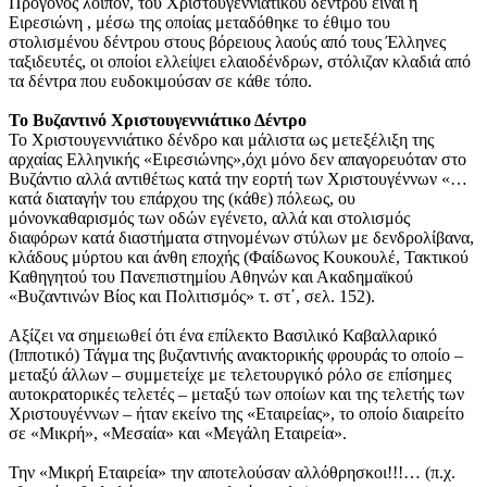
Πρόγονος λοιπόν, του Χριστουγεννιάτικου δέντρου είναι η
Ειρεσιώνη , μέσω της οποίας μεταδόθηκε το έθιμο του
στολισμένου δέντρου στους βόρειους λαούς από τους Έλληνες
ταξιδευτές, οι οποίοι ελλείψει ελαιοδένδρων, στόλιζαν κλαδιά από
τα δέντρα που ευδοκιμούσαν σε κάθε τόπο.
Το Βυζαντινό Χριστουγεννιάτικο Δέντρο
To Χριστουγεννιάτικο δένδρο και μάλιστα ως μετεξέλιξη της
αρχαίας Ελληνικής «Ειρεσιώνης»,όχι μόνο δεν απαγορευόταν στο
Βυζάντιο αλλά αντιθέτως κατά την εορτή των Χριστουγέννων «…
κατά διαταγήν του επάρχου της (κάθε) πόλεως, ου
μόνονκαθαρισμός των οδών εγένετο, αλλά και στολισμός
διαφόρων κατά διαστήματα στηνομένων στύλων με δενδρολίβανα,
κλάδους μύρτου και άνθη εποχής (Φαίδωνος Κουκουλέ, Τακτικού
Καθηγητού του Πανεπιστημίου Αθηνών και Ακαδημαϊκού
«Βυζαντινών Βίος και Πολιτισμός» τ. στ΄, σελ. 152).
Αξίζει να σημειωθεί ότι ένα επίλεκτο Βασιλικό Καβαλλαρικό
(Ιπποτικό) Τάγμα της βυζαντινής ανακτορικής φρουράς το οποίο –
μεταξύ άλλων – συμμετείχε με τελετουργικό ρόλο σε επίσημες
αυτοκρατορικές τελετές – μεταξύ των οποίων και της τελετής των
Χριστουγέννων – ήταν εκείνο της «Εταιρείας», το οποίο διαιρείτο
σε «Μικρή», «Μεσαία» και «Μεγάλη Εταιρεία».
Την «Μικρή Εταιρεία» την αποτελούσαν αλλόθρησκοι!!!… (π.χ.