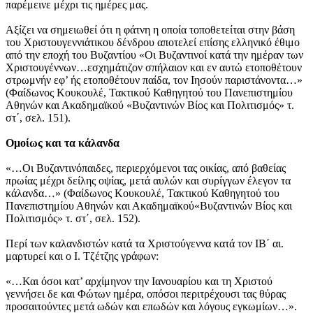
παρέμεινε μέχρι τις ημέρες μας.
Αξίζει να σημειωθεί ότι η φάτνη η οποία τοποθετείται στην βάση
του Χριστουγεννιάτικου δένδρου αποτελεί επίσης ελληνικό έθιμο
από την εποχή του Βυζαντίου «Οι Βυζαντινοί κατά την ημέραν των
Χριστουγέννων…εσχημάτιζον σπήλαιον και εν αυτώ ετοποθέτουν
στρωμνήν εφ’ ής ετοποθέτουν παίδα, τον Ιησούν παριστάνοντα…»
(Φαίδωνος Κουκουλέ, Τακτικού Καθηγητού του Πανεπιστημίου
Αθηνών και Ακαδημαϊκού «Βυζαντινών Βίος και Πολιτισμός» τ.
στ΄, σελ. 151).
Ομοίως και τα κάλανδα
«…Οι Βυζαντινόπαιδες, περιερχόμενοι τας οικίας, από βαθείας
πρωίας μέχρι δείλης οψίας, μετά αυλών και συρίγγων έλεγον τα
κάλανδα…» (Φαίδωνος Κουκουλέ, Τακτικού Καθηγητού του
Πανεπιστημίου Αθηνών και Ακαδημαϊκού«Βυζαντινών Βίος και
Πολιτισμός» τ. στ΄, σελ. 152).
Περί των καλανδιστών κατά τα Χριστούγεννα κατά τον ΙΒ΄ αι.
μαρτυρεί και ο Ι. Τζέτζης γράφων:
«…Και όσοι κατ’ αρχίμηνον την Ιανουαρίου και τη Χριστού
γεννήσει δε και Φώτων ημέρα, οπόσοι περιτρέχουσι τας θύρας
προσαιτούντες μετά ωδών και επωδών και λόγους εγκωμίων…».